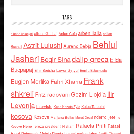
TAGS
arben llalla
alfons Grishaj
Anton Cefa
asllan
albano kolonjari
Behlul
Astrit Lulushi
Aurenc Bebja
Bushati
Jashari
dalip greca
Beqir Sina
Elida
Buçpapaj
Enver Bytyci
Elmi Berisha
Ermira Babamusta
Frank
Eugjen Merlika
Fahri Xharra
shkreli
Ilir
Gezim Llojdia
Fritz radovani
Levonja
Interviste
Kolec Traboini
Keze Kozeta Zylo
kosova
Kosove
nderroi jete
Marjana Bulku
ne
Murat Gecaj
Rafaela Prifti
Rafael
Nene Tereza
Kosove
presidenti Nishani
Floqi
Raimonda Moisiu
Ramiz Lushaj
reshat kripa
Sadik Elshani