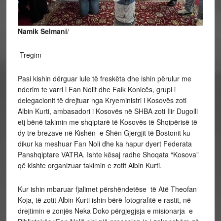
Namik Selmani
/
-Tregim-
Pasi kishin dërguar lule të freskëta dhe ishin përulur me
nderim te varri i Fan Nolit dhe Faik Konicës, grupi i
delegacionit të drejtuar nga Kryeministri i Kosovës zoti
Albin Kurti, ambasadori i Kosovës në SHBA zoti Ilir Dugolli
etj bënë takimin me shqiptarë të Kosovës të Shqipërisë të
dy tre brezave në Kishën e Shën Gjergjit të Bostonit ku
dikur ka meshuar Fan Noli dhe ka hapur dyert Federata
Panshqiptare VATRA. Ishte kësaj radhe Shoqata “Kosova”
që kishte organizuar takimin e zotit Albin Kurti.
Kur ishin mbaruar fjalimet përshëndetëse të Atë Theofan
Koja, të zotit Albin Kurti ishin bërë fotografitë e rastit, në
drejtimin e zonjës Neka Doko përgjegjsja e misionarja e