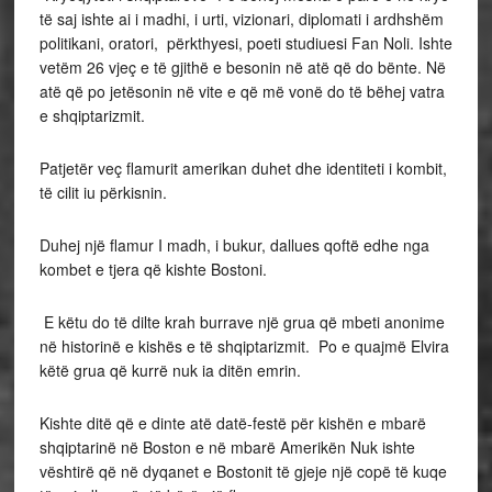
të saj ishte ai i madhi, i urti, vizionari, diplomati i ardhshëm
politikani, oratori, përkthyesi, poeti studiuesi Fan Noli. Ishte
vetëm 26 vjeç e të gjithë e besonin në atë që do bënte. Në
atë që po jetësonin në vite e që më vonë do të bëhej vatra
e shqiptarizmit.
Patjetër veç flamurit amerikan duhet dhe identiteti i kombit,
të cilit iu përkisnin.
Duhej një flamur I madh, i bukur, dallues qoftë edhe nga
kombet e tjera që kishte Bostoni.
E këtu do të dilte krah burrave një grua që mbeti anonime
në historinë e kishës e të shqiptarizmit. Po e quajmë Elvira
këtë grua që kurrë nuk ia ditën emrin.
Kishte ditë që e dinte atë datë-festë për kishën e mbarë
shqiptarinë në Boston e në mbarë Amerikën Nuk ishte
vështirë që në dyqanet e Bostonit të gjeje një copë të kuqe