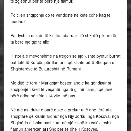
të zgjedhur për të bërë një flamur.
Po cilën shqiponjë do të vendoste në këtë cohë kaq të
madhe?
Pa dyshim nuk do të kishte mbaruar një shkollë pikture ër
ta bërë një gjë të tillë
Historia e mëvonshme na tregon se ajo kishte pyetur burrat
patriotë të Korçës për flamurin që kishte bërë Shoqata e
Shqiptarëve të Bukureshtit në Rumani
Me ditë të tëra “ Marigoja“ bostoniane e ka qëndisur si
shqiponjën krejt të veçantë nga të gjithë flamujt që janë
bërë edhe në këto 114 vite më pas.
Në atë ast duke e parë duke e prekur unë dhe tërë ata
shqiptarë që kishin ardhur nga Njy Jorku, nga Kosova, nga
Shqipëria e ishim bashkuar në një kishë ku valëviteshin
flamuri amerikan ai i Shqipërisë dhe i Kosovës,