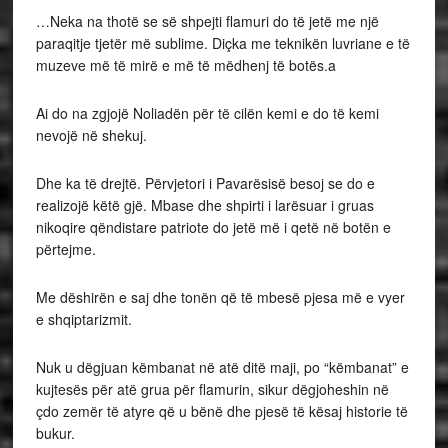
…Neka na thotë se së shpejti flamuri do të jetë me një
paraqitje tjetër më sublime. Diçka me teknikën luvriane e të
muzeve më të mirë e më të mëdhenj të botës.a
Ai do na zgjojë Noliadën për të cilën kemi e do të kemi
nevojë në shekuj.
Dhe ka të drejtë. Përvjetori i Pavarësisë besoj se do e
realizojë këtë gjë. Mbase dhe shpirti i larësuar i gruas
nikoqire qëndistare patriote do jetë më i qetë në botën e
përtejme.
Me dëshirën e saj dhe tonën që të mbesë pjesa më e vyer
e shqiptarizmit.
Nuk u dëgjuan këmbanat në atë ditë maji, po “këmbanat” e
kujtesës për atë grua për flamurin, sikur dëgjoheshin në
çdo zemër të atyre që u bënë dhe pjesë të kësaj historie të
bukur.