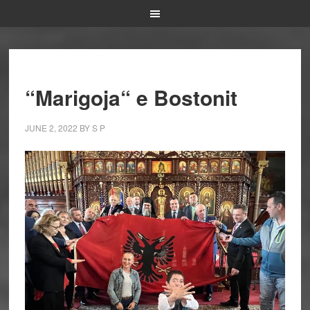
“Marigoja“ e Bostonit
JUNE 2, 2022
BY
S P