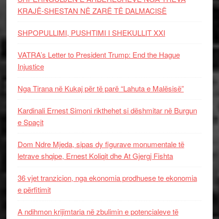
KRAJË-SHESTAN NË ZARË TË DALMACISË
SHPOPULLIMI, PUSHTIMI I SHEKULLIT XXI
VATRA’s Letter to President Trump: End the Hague
Injustice
Nga Tirana në Kukaj për të parë “Lahuta e Malësisë”
Kardinali Ernest Simoni rikthehet si dëshmitar në Burgun
e Spaçit
Dom Ndre Mjeda, sipas dy figurave monumentale të
letrave shqipe, Ernest Koliqit dhe At Gjergj Fishta
36 vjet tranzicion, nga ekonomia prodhuese te ekonomia
e përfitimit
A ndihmon krijimtaria në zbulimin e potencialeve të