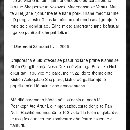
Në 30 vitet e fundit mjaft udhëheqës e personalitete të
larta të Shqipërisë të Kosovës, Maqedonsë së Veriuit, Malit
të Zi etj janë njohur me të e kanë prekur kanë medituar me
një peng vitesh që nuk ia mësuan dot emrin asaj gruaje të
mirë që e qëndisi atë. Edhe miqtë amerikanë janë befasuar
nga kjo punë arti dhe patriotizmi.
.. Dhe erdhi 22 marsi I vitit 2008
Drejtoresha e Bibliotekës së pasur noliane pranë Kishës së
Shën Gjergjit zonja Neka Doko që vjen nga Berati ku Noli
dikur gati 100 vite më parë, më 1922 do të themelonte
Kishën Autoqefale Shqiptare, kishte përgatitur një të
papritur mjaft të bukur dhe emocionuese.
Atë ditë ceremona bëhej nën kujdesin e madh të
Peshkopit Atë Artur Liolin një vazhduesi te denjë të Fan
Nolit. Bashkë me meshën e 100-vjetori iu folën shqiptarëve
të asaj feste të vërtetë kombëtare dhe fetare historinë e
flamurit.