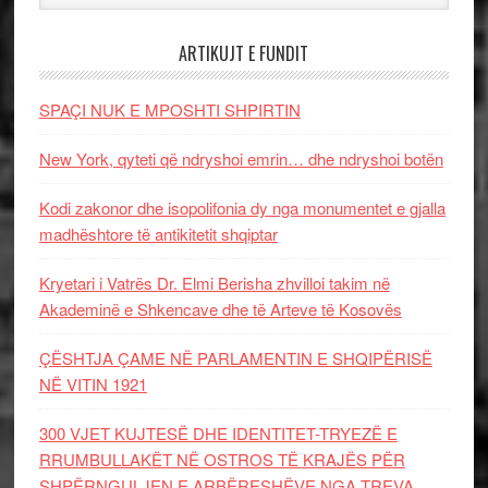
ARTIKUJT E FUNDIT
SPAÇI NUK E MPOSHTI SHPIRTIN
New York, qyteti që ndryshoi emrin… dhe ndryshoi botën
Kodi zakonor dhe isopolifonia dy nga monumentet e gjalla
madhështore të antikitetit shqiptar
Kryetari i Vatrës Dr. Elmi Berisha zhvilloi takim në
Akademinë e Shkencave dhe të Arteve të Kosovës
ÇËSHTJA ÇAME NË PARLAMENTIN E SHQIPËRISË
NË VITIN 1921
300 VJET KUJTESË DHE IDENTITET-TRYEZË E
RRUMBULLAKËT NË OSTROS TË KRAJËS PËR
SHPËRNGULJEN E ARBËRESHËVE NGA TREVA