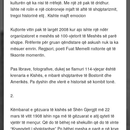
kulturën që ka nisi të rrëfejë. Me një zë pak të dridhur.
Ishte në rolin e një cicëroneje mjaft të aftë të shqiptarizmit,
tregoi historinë etij . Kishte majft emocion
Kujtonte vitin pak të largët 2008 kur ajo ishte një ndër
organizatoret e meshës së 100-vjetorit të Meshës së parë
shqipe. Rrëfente për gruan qëndistare që askush nuk ia ka
mësuer emrin. Regjsori, poeti Fuat Memelli nxitonte që të
fiksonte momentin.
Pas librave, fotografive, dukej se flamuri 114-vjeçar është
krenaria e Kishës, e mbarë shqiptarëve të Bostonit dhe
Amerikës. Pa dyshin dhe vlerë e historisë së kombit tonë.
2.
Këmbanat e gëzuara të kishës së Shën Gjergjit më 22
mars të vitit 1908 ishin nga më të gëzuarat e atij qyteti të
vjetër të mençur. Që do të bëhej në shekullin që do të vinte
“Kryeqyteti i shqiptarëve” Po bëhej mesha e parë e në krye