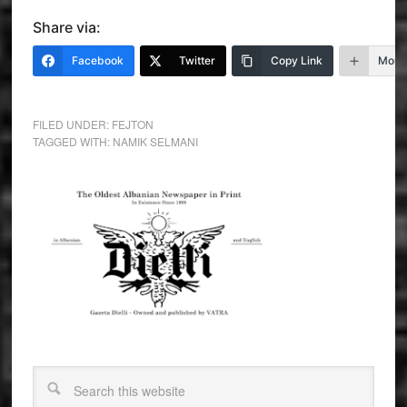
Share via:
Facebook
Twitter
Copy Link
More
FILED UNDER:
FEJTON
TAGGED WITH:
NAMIK SELMANI