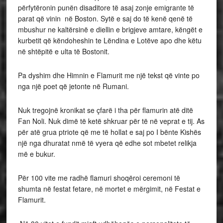
përfytëronin punën disaditore të asaj zonje emigrante të
parat që vinin në Boston. Sytë e saj do të kenë qenë të
mbushur ne kaltërsinë e diellin e brigjeve amtare, këngët e
kurbetit që këndoheshin te Lëndina e Lotëve apo dhe këtu
në shtëpitë e ulta të Bostonit.
Pa dyshim dhe Himnin e Flamurit me një tekst që vinte po
nga një poet që jetonte në Rumani.
Nuk tregojnë kronikat se çfarë i tha për flamurin atë ditë
Fan Noli. Nuk dimë të ketë shkruar për të në veprat e tij. As
për atë grua ptriote që me të hollat e saj po I bënte Kishës
një nga dhuratat nmë të vyera që edhe sot mbetet relikja
më e bukur.
Për 100 vite me radhë flamuri shoqëroi ceremoni të
shumta në festat fetare, në mortet e mërgimit, në Festat e
Flamurit.