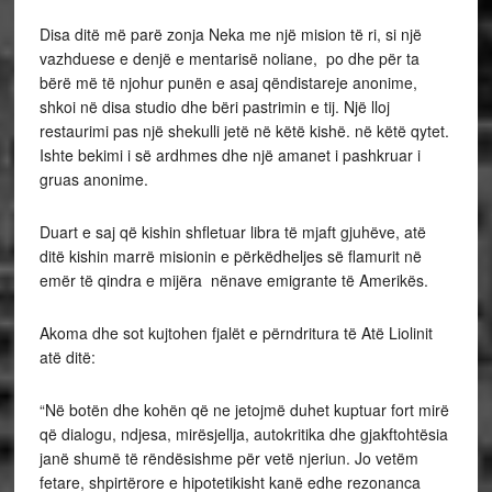
Disa ditë më parë zonja Neka me një mision të ri, si një
vazhduese e denjë e mentarisë noliane, po dhe për ta
bërë më të njohur punën e asaj qëndistareje anonime,
shkoi në disa studio dhe bëri pastrimin e tij. Një lloj
restaurimi pas një shekulli jetë në këtë kishë. në këtë qytet.
Ishte bekimi i së ardhmes dhe një amanet i pashkruar i
gruas anonime.
Duart e saj që kishin shfletuar libra të mjaft gjuhëve, atë
ditë kishin marrë misionin e përkëdheljes së flamurit në
emër të qindra e mijëra nënave emigrante të Amerikës.
Akoma dhe sot kujtohen fjalët e përndritura të Atë Liolinit
atë ditë:
“Në botën dhe kohën që ne jetojmë duhet kuptuar fort mirë
që dialogu, ndjesa, mirësjellja, autokritika dhe gjakftohtësia
janë shumë të rëndësishme për vetë njeriun. Jo vetëm
fetare, shpirtërore e hipotetikisht kanë edhe rezonanca