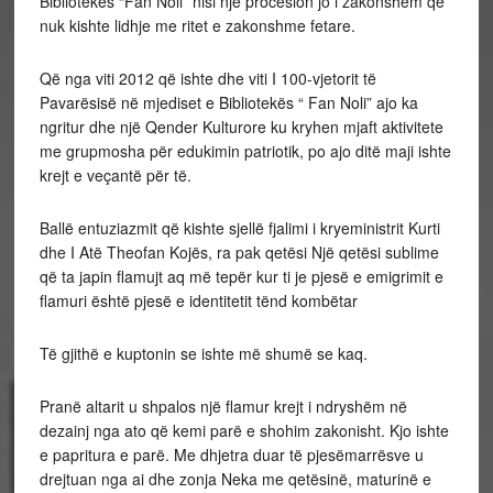
Bibliotekës “Fan Noli” nisi një procesion jo i zakonshëm që
nuk kishte lidhje me ritet e zakonshme fetare.
Që nga viti 2012 që ishte dhe viti I 100-vjetorit të
Pavarësisë në mjediset e Bibliotekës “ Fan Noli” ajo ka
ngritur dhe një Qender Kulturore ku kryhen mjaft aktivitete
me grupmosha për edukimin patriotik, po ajo ditë maji ishte
krejt e veçantë për të.
Ballë entuziazmit që kishte sjellë fjalimi i kryeministrit Kurti
dhe I Atë Theofan Kojës, ra pak qetësi Një qetësi sublime
që ta japin flamujt aq më tepër kur ti je pjesë e emigrimit e
flamuri është pjesë e identitetit tënd kombëtar
Të gjithë e kuptonin se ishte më shumë se kaq.
Pranë altarit u shpalos një flamur krejt i ndryshëm në
dezainj nga ato që kemi parë e shohim zakonisht. Kjo ishte
e papritura e parë. Me dhjetra duar të pjesëmarrësve u
drejtuan nga ai dhe zonja Neka me qetësinë, maturinë e