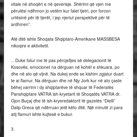
vitale në shoqëri e në qeverisje. Shërimi që vjen me
përulësi ndihmon jo vetëm kur falet tjetri, por forcon
urtësinë për të tjerët, i jep njeriut perspektivë për të
ardhmen”.
Atë ditë ishte Shoqata Shqiptaro-Amerikane MASSBESA
nikoqire e aktivitetit.
…Duke folur me të pas përcjelljes së delegacionit të
Kosovës, emocionet na dërguan në kohët e shkuara, po
dhe në ato që vijnë. Na dukej ende se kishim zgjatur duart
te ai flamur. Na dërguan dhe në Njy Jork kur në ato çaste
bëhej varrimi i dy shqiptarëve të shquar të Federatës
Panshqiptare VATRA ish-kryetarit të Shoqatës VATRA dr.
Gjon Buçaj dhe të ish-kryeredaktorit të gazetës “Dielli”
Dalip Greca që ndërruan jetë këto ditë. Një minutë zi para
atij flamuri ishte kujtesë e bukur.
3.