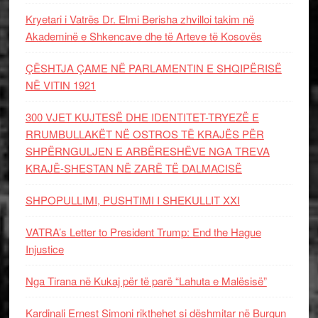
Kryetari i Vatrës Dr. Elmi Berisha zhvilloi takim në
Akademinë e Shkencave dhe të Arteve të Kosovës
ÇËSHTJA ÇAME NË PARLAMENTIN E SHQIPËRISË
NË VITIN 1921
300 VJET KUJTESË DHE IDENTITET-TRYEZË E
RRUMBULLAKËT NË OSTROS TË KRAJËS PËR
SHPËRNGULJEN E ARBËRESHËVE NGA TREVA
KRAJË-SHESTAN NË ZARË TË DALMACISË
SHPOPULLIMI, PUSHTIMI I SHEKULLIT XXI
VATRA’s Letter to President Trump: End the Hague
Injustice
Nga Tirana në Kukaj për të parë “Lahuta e Malësisë”
Kardinali Ernest Simoni rikthehet si dëshmitar në Burgun