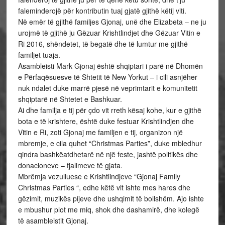
faleminderojë për kontributin tuaj gjatë gjithë këtij viti.
Në emër të gjithë familjes Gjonaj, unë dhe Elizabeta – ne ju
urojmë të gjithë ju Gëzuar Krishtlindjet dhe Gëzuar Vitin e
Ri 2016, shëndetet, të begatë dhe të lumtur me gjithë
familjet tuaja.
Asambleisti Mark Gjonaj është shqiptari i parë në Dhomën
e Përfaqësuesve të Shtetit të New Yorkut – i cili asnjëher
nuk ndalet duke marrë pjesë në veprimtarit e komunitetit
shqiptarë në Shtetet e Bashkuar.
Ai dhe familja e tij për çdo vit rreth kësaj kohe, kur e gjithë
bota e të krishtere, është duke festuar Krishtlindjen dhe
Vitin e Ri, zoti Gjonaj me familjen e tij, organizon një
mbremje, e cila quhet “Christmas Parties”, duke mbledhur
qindra bashkëatdhetarë në një feste, jashtë politikës dhe
donacioneve – fjalimeve të gjata.
Mbrëmja vezulluese e Krishtlindjeve “Gjonaj Family
Christmas Parties “, edhe këtë vit ishte mes hares dhe
gëzimit, muzikës pijeve dhe ushqimit të bollshëm. Ajo ishte
e mbushur plot me miq, shok dhe dashamirë, dhe kolegë
të asambleistit Gjonaj.