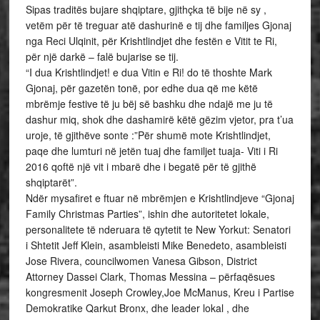
Sipas traditës bujare shqiptare, gjithçka të bije në sy ,
vetëm për të treguar atë dashurinë e tij dhe familjes Gjonaj
nga Reci Ulqinit, për Krishtlindjet dhe festën e Vitit te Ri,
për një darkë – falë bujarise se tij.
“I dua Krishtlindjet! e dua Vitin e Ri! do të thoshte Mark
Gjonaj, për gazetën tonë, por edhe dua që me këtë
mbrëmje festive të ju bëj së bashku dhe ndajë me ju të
dashur miq, shok dhe dashamirë këtë gëzim vjetor, pra t’ua
uroje, të gjithëve sonte :”Për shumë mote Krishtlindjet,
paqe dhe lumturi në jetën tuaj dhe familjet tuaja- Viti i Ri
2016 qoftë një vit i mbarë dhe i begatë për të gjithë
shqiptarët”.
Ndër mysafiret e ftuar në mbrëmjen e Krishtlindjeve “Gjonaj
Family Christmas Parties”, ishin dhe autoritetet lokale,
personalitete të nderuara të qytetit te New Yorkut: Senatori
i Shtetit Jeff Klein, asambleisti Mike Benedeto, asambleisti
Jose Rivera, councilwomen Vanesa Gibson, District
Attorney Dassei Clark, Thomas Messina – përfaqësues
kongresmenit Joseph Crowley,Joe McManus, Kreu i Partise
Demokratike Qarkut Bronx, dhe leader lokal , dhe