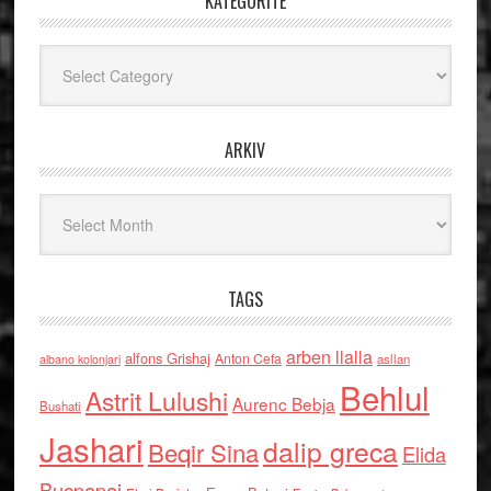
KATEGORITË
Kategoritë
ARKIV
Arkiv
TAGS
arben llalla
alfons Grishaj
Anton Cefa
asllan
albano kolonjari
Behlul
Astrit Lulushi
Aurenc Bebja
Bushati
Jashari
dalip greca
Beqir Sina
Elida
Buçpapaj