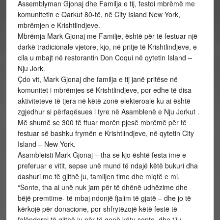
Assemblyman Gjonaj dhe Familja e tij, festoi mbrëmë me
komunitetin e Qarkut 80-të, në City Island New York,
mbrëmjen e Krishtlindjeve.
Mbrëmja Mark Gjonaj me Familje, është për të festuar një
darkë tradicionale vjetore, kjo, në pritje të Krishtlindjeve, e
cila u mbajt në restorantin Don Coqui në qytetin Island –
Nju Jork.
Çdo vit, Mark Gjonaj dhe familja e tij janë pritëse në
komunitet i mbrëmjes së Krishtlindjeve, por edhe të disa
aktiviteteve të tjera në këtë zonë elekteroale ku ai është
zgjedhur si përfaqësues i tyre në Asamblenë e Nju Jorkut .
Më shumë se 300 të ftuar morën pjesë mbrëmë për të
festuar së bashku frymën e Krishtlindjeve, në qytetin City
Island – New York.
Asambleisti Mark Gjonaj – tha se kjo është festa ime e
preferuar e vitit, sepse unë mund të ndajë këtë bukuri dha
dashuri me të gjithë ju, familjen time dhe miqtë e mi.
“Sonte, tha ai unë nuk jam për të dhënë udhëzime dhe
bëjë premtime- të mbaj ndonjë fjalim të gjatë – dhe jo të
kërkojë për donacione, por shfrytëzojë këtë festë të
falënderoj të gjithë ju për të qenë këtu sonte, dhe t’ju