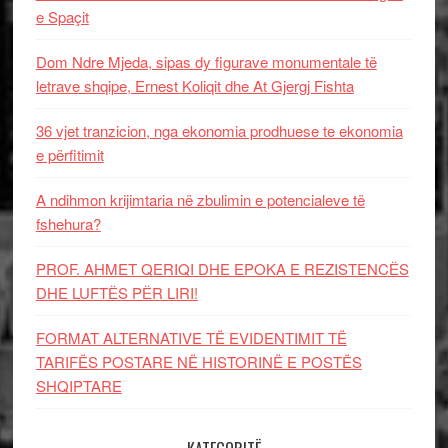
e Spaçit
Dom Ndre Mjeda, sipas dy figurave monumentale të
letrave shqipe, Ernest Koliqit dhe At Gjergj Fishta
36 vjet tranzicion, nga ekonomia prodhuese te ekonomia
e përfitimit
A ndihmon krijimtaria në zbulimin e potencialeve të
fshehura?
PROF. AHMET QERIQI DHE EPOKA E REZISTENCЁS
DHE LUFTЁS PЁR LIRI!
FORMAT ALTERNATIVE TË EVIDENTIMIT TË
TARIFËS POSTARE NË HISTORINË E POSTËS
SHQIPTARE