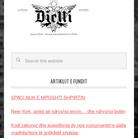
ARTIKUJT E FUNDIT
SPAÇI NUK E MPOSHTI SHPIRTIN
New York, qyteti që ndryshoi emrin… dhe ndryshoi botën
Kodi zakonor dhe isopolifonia dy nga monumentet e gjalla
madhështore të antikitetit shqiptar