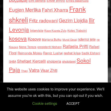
Enver Bytyci
Elmi Berisha
Ermira Babamusta
Frank
Eugjen Merlika
Fahri Xharra
shkreli
Ilir
Gezim Llojdia
Fritz radovani
Levonja
Interviste
Kolec Traboini
Keze Kozeta Zylo
kosova
Kosove
nderroi jete
Marjana Bulku
ne
Murat Gecaj
Rafaela Prifti
Rafael
Nene Tereza
Kosove
presidenti Nishani
Floqi
Raimonda Moisiu
Ramiz Lushaj
reshat kripa
Sadik Elshani
Sokol
Shefqet Kercelli
shqiperia
shqiptaret
SHBA
Paja
Vatra
Visar Zhiti
Thaci
This website uses cookies to improve your experience. We'll
assume you're ok with this, but you can opt-out if you wish.
Cookie settings
Log in
ACCEPT