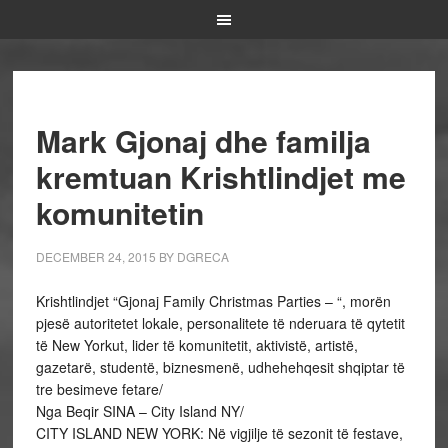
Mark Gjonaj dhe familja
kremtuan Krishtlindjet me
komunitetin
DECEMBER 24, 2015
BY
DGRECA
Krishtlindjet “Gjonaj Family Christmas Parties – “, morën
pjesë autoritetet lokale, personalitete të nderuara të qytetit
të New Yorkut, lider të komunitetit, aktivistë, artistë,
gazetarë, studentë, biznesmenë, udhehehqesit shqiptar të
tre besimeve fetare/
Nga Beqir SINA – City Island NY/
CITY ISLAND NEW YORK: Në vigjilje të sezonit të festave,