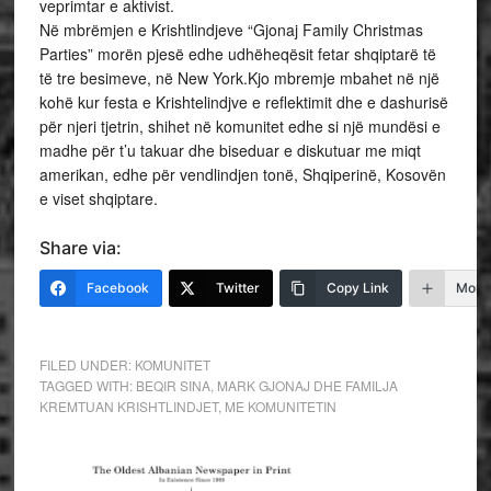
veprimtar e aktivist.
Në mbrëmjen e Krishtlindjeve “Gjonaj Family Christmas
Parties” morën pjesë edhe udhëheqësit fetar shqiptarë të
të tre besimeve, në New York.Kjo mbremje mbahet në një
kohë kur festa e Krishtelindjve e reflektimit dhe e dashurisë
për njeri tjetrin, shihet në komunitet edhe si një mundësi e
madhe për t’u takuar dhe biseduar e diskutuar me miqt
amerikan, edhe për vendlindjen tonë, Shqiperinë, Kosovën
e viset shqiptare.
Share via:
Facebook
Twitter
Copy Link
More
FILED UNDER:
KOMUNITET
TAGGED WITH:
BEQIR SINA
,
MARK GJONAJ DHE FAMILJA
KREMTUAN KRISHTLINDJET
,
ME KOMUNITETIN