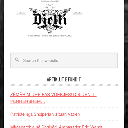
ARTIKUJT E FUNDIT
ZËMËRIM DHE PAS VDEKJES! DISIDENTI I
PËRHERSHËM…
Patriotë nga Shqipëria vizituan Vatrën
Mirëseardhje në Shqipëri, Ambasador Eric Wendt