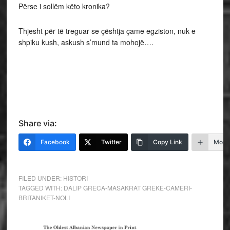
Përse i sollëm këto kronika?
Thjesht për të treguar se çështja çame egziston, nuk e
shpiku kush, askush s’mund ta mohojë….
Share via:
Facebook
Twitter
Copy Link
More
FILED UNDER:
HISTORI
TAGGED WITH:
DALIP GRECA-MASAKRAT GREKE-CAMERI-
BRITANIKET-NOLI