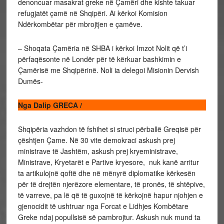
denoncuar masakrat greke në Çamëri dhe kishte takuar
refugjatët çamë në Shqipëri. Ai kërkoi Komision
Ndërkombëtar për mbrojtjen e çamëve.
– Shoqata Çamëria në SHBA i kërkoi Imzot Nolit që t’i
përfaqësonte në Londër për të kërkuar bashkimin e
Çamërisë me Shqipërinë. Noli ia delegoi Misionin Dervish
Dumës-
Nga Dalip GRECA /
Shqipëria vazhdon të fshihet si struci përballë Greqisë për
çështjen Çame. Në 30 vite demokraci askush prej
ministrave të Jashtëm, askush prej kryeministrave,
Ministrave, Kryetarët e Partive kryesore, nuk kanë arritur
ta artikulojnë qoftë dhe në mënyrë diplomatike kërkesën
për të drejtën njerëzore elementare, të pronës, të shtëpive,
të varreve, pa lë që të guxojnë të kërkojnë hapur njohjen e
gjenocidit të ushtruar nga Forcat e Lidhjes Kombëtare
Greke ndaj popullsisë së pambrojtur. Askush nuk mund ta