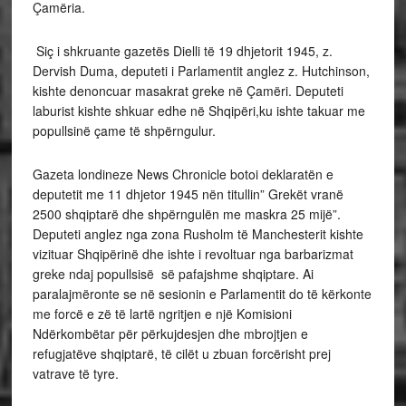
Çamëria.
Siç i shkruante gazetës Dielli të 19 dhjetorit 1945, z.
Dervish Duma, deputeti i Parlamentit anglez z. Hutchinson,
kishte denoncuar masakrat greke në Çamëri. Deputeti
laburist kishte shkuar edhe në Shqipëri,ku ishte takuar me
popullsinë çame të shpërngulur.
Gazeta londineze News Chronicle botoi deklaratën e
deputetit me 11 dhjetor 1945 nën titullin” Grekët vranë
2500 shqiptarë dhe shpërngulën me maskra 25 mijë”.
Deputeti anglez nga zona Rusholm të Manchesterit kishte
vizituar Shqipërinë dhe ishte i revoltuar nga barbarizmat
greke ndaj popullsisë së pafajshme shqiptare. Ai
paralajmëronte se në sesionin e Parlamentit do të kërkonte
me forcë e zë të lartë ngritjen e një Komisioni
Ndërkombëtar për përkujdesjen dhe mbrojtjen e
refugjatëve shqiptarë, të cilët u zbuan forcërisht prej
vatrave të tyre.