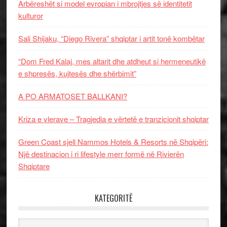
Arbëreshët si model evropian i mbrojtjes së identitetit
kulturor
Sali Shijaku, “Diego Rivera” shqiptar i artit tonë kombëtar
“Dom Fred Kalaj, mes altarit dhe atdheut si hermeneutikë
e shpresës, kujtesës dhe shërbimit”
A PO ARMATOSET BALLKANI?
Kriza e vlerave – Tragjedia e vërtetë e tranzicionit shqiptar
Green Coast sjell Nammos Hotels & Resorts në Shqipëri:
Një destinacion i ri lifestyle merr formë në Rivierën
Shqiptare
KATEGORITË
Kategoritë