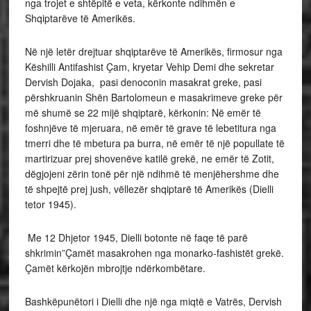
nga trojet e shtëpitë e veta, kërkonte ndihmën e
Shqiptarëve të Amerikës.
Në një letër drejtuar shqiptarëve të Amerikës, firmosur nga
Këshilli Antifashist Çam, kryetar Vehip Demi dhe sekretar
Dervish Dojaka, pasi denoconin masakrat greke, pasi
përshkruanin Shën Bartolomeun e masakrimeve greke për
më shumë se 22 mijë shqiptarë, kërkonin: Në emër të
foshnjëve të mjeruara, në emër të grave të lebetitura nga
tmerri dhe të mbetura pa burra, në emër të një popullate të
martirizuar prej shovenëve katilë grekë, ne emër të Zotit,
dëgjojeni zërin tonë për një ndihmë të menjëhershme dhe
të shpejtë prej jush, vëllezër shqiptarë të Amerikës (Dielli
tetor 1945).
Me 12 Dhjetor 1945, Dielli botonte në faqe të parë
shkrimin”Çamët masakrohen nga monarko-fashistët grekë.
Çamët kërkojën mbrojtje ndërkombëtare.
Bashkëpunëtori i Dielli dhe një nga miqtë e Vatrës, Dervish