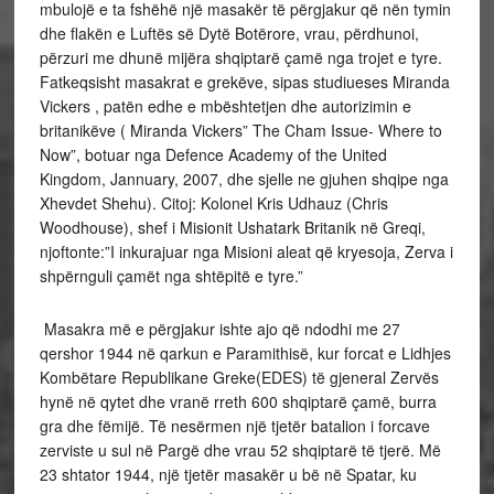
mbulojë e ta fshëhë një masakër të përgjakur që nën tymin
dhe flakën e Luftës së Dytë Botërore, vrau, përdhunoi,
përzuri me dhunë mijëra shqiptarë çamë nga trojet e tyre.
Fatkeqsisht masakrat e grekëve, sipas studiueses Miranda
Vickers , patën edhe e mbështetjen dhe autorizimin e
britanikëve ( Miranda Vickers” The Cham Issue- Where to
Now”, botuar nga Defence Academy of the United
Kingdom, Jannuary, 2007, dhe sjelle ne gjuhen shqipe nga
Xhevdet Shehu). Citoj: Kolonel Kris Udhauz (Chris
Woodhouse), shef i Misionit Ushatark Britanik në Greqi,
njoftonte:”I inkurajuar nga Misioni aleat që kryesoja, Zerva i
shpërnguli çamët nga shtëpitë e tyre.”
Masakra më e përgjakur ishte ajo që ndodhi me 27
qershor 1944 në qarkun e Paramithisë, kur forcat e Lidhjes
Kombëtare Republikane Greke(EDES) të gjeneral Zervës
hynë në qytet dhe vranë rreth 600 shqiptarë çamë, burra
gra dhe fëmijë. Të nesërmen një tjetër batalion i forcave
zerviste u sul në Pargë dhe vrau 52 shqiptarë të tjerë. Më
23 shtator 1944, një tjetër masakër u bë në Spatar, ku