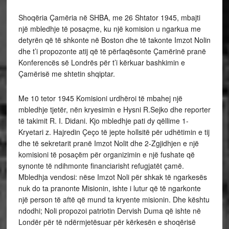
Shoqëria Çamëria në SHBA, me 26 Shtator 1945, mbajti
një mbledhje të posaçme, ku një komision u ngarkua me
detyrën që të shkonte në Boston dhe të takonte Imzot Nolin
dhe t’i propozonte atij që të përfaqësonte Çamërinë pranë
Konferencës së Londrës për t’i kërkuar bashkimin e
Çamërisë me shtetin shqiptar.
Me 10 tetor 1945 Komisioni urdhëroi të mbahej një
mbledhje tjetër, nën kryesimin e Hysni R.Sejko dhe reporter
të takimit R. I. Didani. Kjo mbledhje pati dy qëllime 1-
Kryetari z. Hajredin Çeço të jepte hollsitë për udhëtimin e tij
dhe të sekretarit pranë Imzot Nolit dhe 2-Zgjidhjen e një
komisioni të posaçëm për organizimin e një fushate që
synonte të ndihmonte financiarisht refugjatët çamë.
Mbledhja vendosi: nëse Imzot Noli për shkak të ngarkesës
nuk do ta pranonte Misionin, ishte i lutur që të ngarkonte
një person të aftë që mund ta kryente misionin. Dhe kështu
ndodhi; Noli propozoi patriotin Dervish Duma që ishte në
Londër për të ndërmjetësuar për kërkesën e shoqërisë