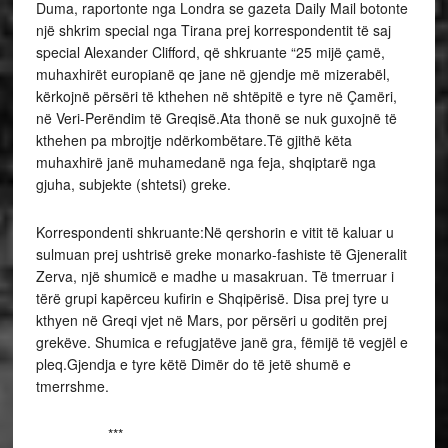
Duma, raportonte nga Londra se gazeta Daily Mail botonte
një shkrim special nga Tirana prej korrespondentit të saj
special Alexander Clifford, që shkruante “25 mijë çamë,
muhaxhirët europianë qe jane në gjendje më mizerabël,
kërkojnë përsëri të kthehen në shtëpitë e tyre në Çamëri,
në Veri-Perëndim të Greqisë.Ata thonë se nuk guxojnë të
kthehen pa mbrojtje ndërkombëtare.Të gjithë këta
muhaxhirë janë muhamedanë nga feja, shqiptarë nga
gjuha, subjekte (shtetsi) greke.
Korrespondenti shkruante:Në qershorin e vitit të kaluar u
sulmuan prej ushtrisë greke monarko-fashiste të Gjeneralit
Zerva, një shumicë e madhe u masakruan. Të tmerruar i
tërë grupi kapërceu kufirin e Shqipërisë. Disa prej tyre u
kthyen në Greqi vjet në Mars, por përsëri u goditën prej
grekëve. Shumica e refugjatëve janë gra, fëmijë të vegjël e
pleq.Gjendja e tyre këtë Dimër do të jetë shumë e
tmerrshme.
***