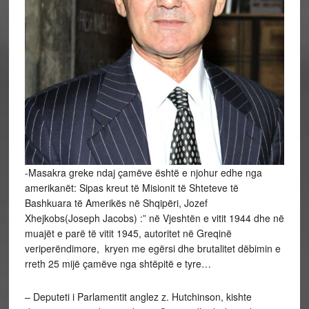
-Masakra greke ndaj çamëve është e njohur edhe nga
amerikanët: Sipas kreut të Misionit të Shteteve të
Bashkuara të Amerikës në Shqipëri, Jozef
Xhejkobs(Joseph Jacobs) :” në Vjeshtën e vitit 1944 dhe në
muajët e parë të vitit 1945, autoritet në Greqinë
veriperëndimore, kryen me egërsi dhe brutalitet dëbimin e
rreth 25 mijë çamëve nga shtëpitë e tyre…
– Deputeti i Parlamentit anglez z. Hutchinson, kishte