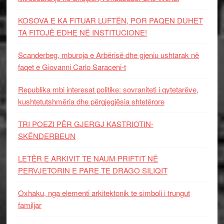
KOSOVA E KA FITUAR LUFTËN, POR PAQEN DUHET
TA FITOJË EDHE NË INSTITUCIONE!
Scanderbeg, mburoja e Arbërisë dhe gjeniu ushtarak në
faqet e Giovanni Carlo Saraceni-t
Republika mbi interesat politike: sovraniteti i qytetarëve,
kushtetutshmëria dhe përgjegjësia shtetërore
TRI POEZI PËR GJERGJ KASTRIOTIN-
SKËNDERBEUN
LETËR E ARKIVIT TE NAUM PRIFTIT NË
PERVJETORIN E PARE TE DRAGO SILIQIT
Oxhaku, nga elementi arkitektonik te simboli i trungut
familjar