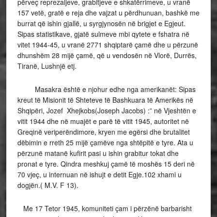
përveç reprezaljeve, grabitjeve e shkatërrimeve, u vranë
157 vetë, gratë e reja dhe vajzat u përdhunuan, bashkë me
burrat që ishin gjallë, u syrgjynosën në brigjet e Egjeut.
Sipas statistikave, gjatë sulmeve mbi qytete e fshatra në
vitet 1944-45, u vranë 2771 shqiptarë çamë dhe u përzunë
dhunshëm 28 mijë çamë, që u vendosën në Vlorë, Durrës,
Tiranë, Lushnjë etj.
Masakra është e njohur edhe nga amerikanët: Sipas
kreut të Misionit të Shteteve të Bashkuara të Amerikës në
Shqipëri, Jozef Xhejkobs(Joseph Jacobs) :” në Vjeshtën e
vitit 1944 dhe në muajët e parë të vitit 1945, autoritet në
Greqinë veriperëndimore, kryen me egërsi dhe brutalitet
dëbimin e rreth 25 mijë çamëve nga shtëpitë e tyre. Ata u
përzunë matanë kufirit pasi u ishin grabitur tokat dhe
pronat e tyre. Qindra meshkuj çamë të moshës 15 deri në
70 vjeç, u internuan në ishujt e detit Egje.102 xhami u
dogjën.( M.V. F 13).
Me 17 Tetor 1945, komuniteti çam i përzënë barbarisht