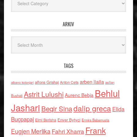
ARKIV
Arkiv
TAGS
arben llalla
alfons Grishaj
Anton Cefa
asllan
albano kolonjari
Behlul
Astrit Lulushi
Aurenc Bebja
Bushati
Jashari
dalip greca
Beqir Sina
Elida
Buçpapaj
Enver Bytyci
Elmi Berisha
Ermira Babamusta
Frank
Eugjen Merlika
Fahri Xharra