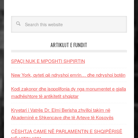
ARTIKUJT E FUNDIT
SPAÇI NUK E MPOSHTI SHPIRTIN
New York, qyteti që ndryshoi emrin… dhe ndryshoi botën
Kodi zakonor dhe isopolifonia dy nga monumentet e gjalla
madhështore të antikitetit shqiptar
Kryetari i Vatrës Dr. Elmi Berisha zhvilloi takim në
Akademinë e Shkencave dhe të Arteve të Kosovës
ÇËSHTJA ÇAME NË PARLAMENTIN E SHQIPËRISË