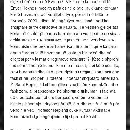
siç ka bërë e mbarë Evropa? Viktimat e komunizmit të
Enver Hoxhës, megjith pafajësinë e tyre, nuk kanë kërkuar
kurrë hakmarrje për vuajtjet e tyre, por sot në Ditën e
Evropës, 2020 ndihen të zhgënjyer me klasën politike
shqiptare të tre dekadave të kauara. Të vetmen gjë që ata
kërkojnë është që të mos harrohen ato vuajtje dhe që sipas
deklaratës së 10-ministrave të jashtëm të 9 vendeve ish-
komuniste dhe Sekretarit amerikan të shtetit, që e kaluara
dhe e “ardhmja të bazohen në faktet e historisë dhe në
drejtësi për viktimat e regjimeve totalitare”? Këtë e shprehi
më së miri në një komunikim me mua sot, mbi këtë çështje,
ish-i burgosuri dhe i ish i përndjekuri i regjimit komunist dhe
fashist në Shqipëri, Profesori i nderuar shqiptaro-amerikan,
Z. Sami Repishti, i cili megjithse vuajti nën komunizëm dhe
fashizëm, ai prapseprap në shpirtin e tij human i falë ata
që e persekutuan dhe e burgosën, vetëm e vetëm se
kishte pikëpamje ndryshe për një të ardhme më të mirë për
vendin e vet. Profesor Repishti duke kujtuar viktimat e
komunizmit dge zhgënjimin e tij shprehet kështu: