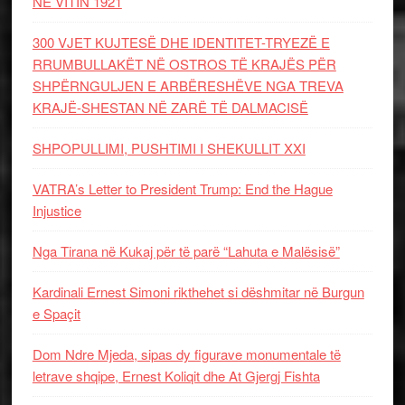
NË VITIN 1921
300 VJET KUJTESË DHE IDENTITET-TRYEZË E
RRUMBULLAKËT NË OSTROS TË KRAJËS PËR
SHPËRNGULJEN E ARBËRESHËVE NGA TREVA
KRAJË-SHESTAN NË ZARË TË DALMACISË
SHPOPULLIMI, PUSHTIMI I SHEKULLIT XXI
VATRA’s Letter to President Trump: End the Hague
Injustice
Nga Tirana në Kukaj për të parë “Lahuta e Malësisë”
Kardinali Ernest Simoni rikthehet si dëshmitar në Burgun
e Spaçit
Dom Ndre Mjeda, sipas dy figurave monumentale të
letrave shqipe, Ernest Koliqit dhe At Gjergj Fishta