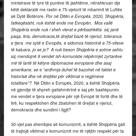
ministrave të tyre të punëve të jashtëme, nënshkruan dje
këtë deklaratë me rastin e 75-vjetorit të mbarimit të Luftës
së Dytë Botërore.
Por në Ditën e Evropës, 2020, Shqipëria,
fatkeqësisht, nuk është ende me Evropën. Mos vallë
Shqipëria ende nuk i sheh vlerat e përbashkëta siç janë
paqa, liria, demokracia,të drejtat bazë të njeriut, toleranca
e tjera me sytë e Evropës, e sidomos historinë e 75-viteve
të kaluara, jo se jo? A nuk beson Shqipëria e sotme ashtu
siç mendojnë 9 vendet ish-komuniste nëpërmjet zyrtarëve
më të lartë të këtyre diplomacive evropiane dhe asaj
amerikane, se e “ardhmja duhet të bazohet në faktet e
historisë dhe në drejtësi për viktimat e regjimeve
totalitare”?
Në Ditën e Evropës, 2020, a është Shqipëria
në gjendje të shpreh gatishmërinë e saj për bashkpunim
me vendet e tjera evropiane për një Evropë të fortë dhe të
lirë, ku respektohen dhe zbatohen të drejtat e njeriut,
demokracia dhe sundimi i ligjit?
30-vjet pas shembjes së komunizmit, a është Shqipëria gati
të trajtojë viktimat e komunizmit me të njëjtin respekt për ta