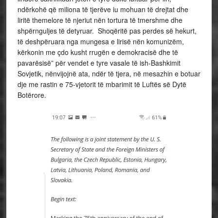
ndërkohë që miliona të tjerëve iu mohuan të drejtat dhe
liritë themelore të njeriut nën tortura të tmershme dhe
shpërnguljes të detyruar. Shoqëritë pas perdes së hekurt,
të deshpëruara nga mungesa e lirisë nën komunizëm,
kërkonin me çdo kusht rrugën e demokracisë dhe të
pavarësisë” për vendet e tyre vasale të ish-Bashkimit
Sovjetik, nënvijojnë ata, ndër të tjera, në mesazhin e botuar
dje me rastin e 75-vjetorit të mbarimit të Luftës së Dytë
Botërore.