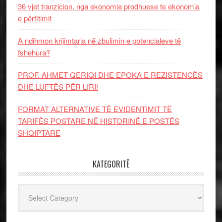
36 vjet tranzicion, nga ekonomia prodhuese te ekonomia
e përfitimit
A ndihmon krijimtaria në zbulimin e potencialeve të
fshehura?
PROF. AHMET QERIQI DHE EPOKA E REZISTENCЁS
DHE LUFTЁS PЁR LIRI!
FORMAT ALTERNATIVE TË EVIDENTIMIT TË
TARIFËS POSTARE NË HISTORINË E POSTËS
SHQIPTARE
KATEGORITË
Kategoritë