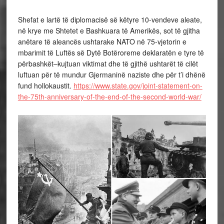
Shefat e lartë të diplomacisë së këtyre 10-vendeve aleate,
në krye me Shtetet e Bashkuara të Amerikës, sot të gjitha
anëtare të aleancës ushtarake NATO në 75-vjetorin e
mbarimit të Luftës së Dytë Botëroreme deklaratën e tyre të
përbashkët–kujtuan viktimat dhe të gjithë ushtarët të cilët
luftuan për të mundur Gjermaninë naziste dhe për t’i dhënë
fund hollokaustit.
https://www.state.gov/joint-statement-on-
the-75th-anniversary-of-the-end-of-the-second-world-war/