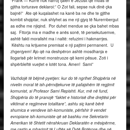
“Frank — Kurrë nuk harroj fjalën e Jezusit që mbas të
gjitha torturave deklaroi:” O Zot fali, sepse nuk dinë çka
bajnë!” Ate që kuqalashet na kanë ba ne dhe te gjithe
kombit shqiptar, nuk shlyhet as me nji gjyq të Nurernbergut
as edhe me njiqind. Por duhet mendue se çka bahet mbas
saj. Fitorja ma e madhe e anës sonë, të persekutuemve,
ashtë fakti moralisht ma i naltë: refuzimi i hakmarrjes.
Kështu na krijueme premisat e nji pajtimi permanent. U
zhgenjyem! Ajo që na deshpëron ashtë mosdhanja e
llogarisë për krimet monstruoze që kemi pësue. Zoti i
shpërbleftë vuejtet e lotët tona. Amen! Sami”
Vazhdojë të bëjmë pyetjen: kur do të ngrihet Shqipëria në
nivelin moral të ish-përndjekurve të pafajshëm të regjimit
komunist, si Profesor Sami Repishti. Kur, më në fund,
Shqipëria do të pranojë “faktet e historisë dhe drejtësi për
viktimat e regjimeve totalitare”, ashtu siç kanë bërë
shumica e vendeve ish-komuniste, përfshir 9 vendet
evropiane ish-komuniste që së bashku me Sekretarin
Amerikan të Shtetit nënshkruan Deklaratën e mësipërme,
me rastin e mbarimit të Luftës së Dytë Botërore dhe në