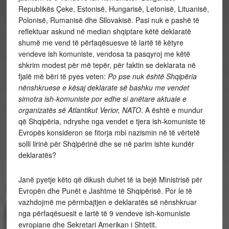
Republikës Çeke, Estonisë, Hungarisë, Letonisë, Lituanisë,
Polonisë, Rumanisë dhe Sllovakisë. Pasi nuk e pashë të
reflektuar askund në median shqiptare këtë deklaratë
shumë me vend të përfaqësuesve të lartë të këtyre
vendeve ish komuniste, vendosa ta pasqyroj me këtë
shkrim modest për më tepër, për faktin se deklarata në
fjalë më bëri të pyes veten:
Po pse nuk është Shqipëria
nënshkruese e kësaj deklarate së bashku me vendet
simotra ish-komuniste por edhe si anëtare aktuale e
organizatës së Atlantikut Verior, NATO
. A është e mundur
që Shqipëria, ndryshe nga vendet e tjera ish-komuniste të
Evropës konsideron se fitorja mbi nazismin në të vërtetë
solli lirinë për Shqipërinë dhe se në parim ishte kundër
deklaratës?
Janë pyetje këto që dikush duhet të ia bejë Ministrisë për
Evropën dhe Punët e Jashtme të Shqipërisë. Por le të
vazhdojmë me përmbajtjen e deklaratës së nënshkruar
nga përfaqësuesit e lartë të 9 vendeve ish-komuniste
evropiane dhe Sekretari Amerikan i Shtetit.