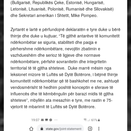
(Bullgarisë, Republikës Çeke, Estonisë, Hungarisë,
Letonisë, Lituanisë, Polonisë, Rumanisë dhe Sllovakisë)
dhe Sekretari amerikan i Shtetit, Mike Pompeo.
Zyrtarët e lartë e përfundojnë deklaratën e tyre duke u bërë
thirrje dhe duke u kujtuar, “Të gjithë antarëve të komunitetit
ndërkombëtar se siguria, stabiliteti dhe paqja e
përhershme ndërkombëtare, nevojitin zbatimin e
vazhdueshëm dhe serioz të ligjeve dhe normave
ndërkombëtare, përfshir sovranitetin dhe integritetin
territorial të të gjitha shteteve. Duke marrë mësim nga
leksionet mizore të Luftës së Dytë Botërore, i bëjmë thirrje
komunitetit ndërkombëtar që të bashkohet me ne, ashtuqë
vendosmërisht të hedhim poshtë konceptin e sferave të
influencës dhe të këmbëngulin për barazi midis të gjitha
shteteve”, mbyllën ata mesazhin e tyre, me rastin e 75-
vjetorit të mbarimit të Luftës së Dytë Botërore.