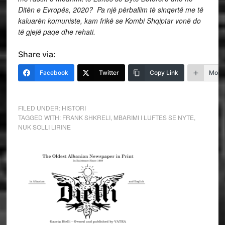
Ditën e Evropës, 2020? Pa një përballim të sinqertë me të
kaluarën komuniste, kam frikë se Kombi Shqiptar vonë do
të gjejë paqe dhe rehati.
Share via:
Facebook
Twitter
Copy Link
More
FILED UNDER:
HISTORI
TAGGED WITH:
FRANK SHKRELI
,
MBARIMI I LUFTES SE NYTE
,
NUK SOLLI LIRINE