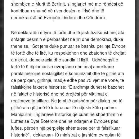
shembjen e Murit të Berlinit, si ngjarjet më me rëndësi që
kontribuan shumë në rivendosjen e lirisë dhe të
demokracisë në Evropën Lindore dhe Qëndrore.
Në deklaratën e tyre të forte dhe të jashtëzakonshme, ata
shfaqin besimin e përbashkët në liri dhe demokraci, duke
thenë se, “Sot jemi duke punuar së bashku për një Evropë
të fortë dhe të lirë, ku respektohen dhe zbatohen të drejtat
e njeriut, demokracia dhe sundimi i ligjit. Udhëheqsit e
lartë të 9 diplomacive evropiane dhe asaj amerikane
paralajmërojnë nostalgjikët e komunizmit dhe të gjithë ata
që përpiqen, gjithnjë, madje edhe pas 75 vjet më vonë, të
falsifikojnë faktet e historisë: “E ardhmja duhet të bazohet
në faktet e historisë dhe në drejtësi për viktimat e
regjimeve totalitare. Ne jemi të gatshëm për dialog me të
gjithë ata që janë të interesuar të ndjekin këto parime.
Manipulimi i ngjarjeve historike që çuan në shpërthimin e
Luftës së Dytë Botërore dhe në ndarjen e Evropës pas
luftës, përbën një përpjekje shëmtuese për të falsifikuar
historinë”, deklaruan 10 ministrat e jashtëm evropian të