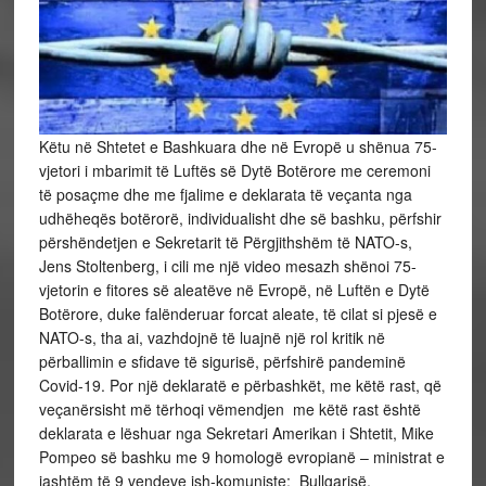
Këtu në Shtetet e Bashkuara dhe në Evropë u shënua 75-
vjetori i mbarimit të Luftës së Dytë Botërore me ceremoni
të posaçme dhe me fjalime e deklarata të veçanta nga
udhëheqës botërorë, individualisht dhe së bashku, përfshir
përshëndetjen e Sekretarit të Përgjithshëm të NATO-s,
Jens Stoltenberg, i cili me një video mesazh shënoi 75-
vjetorin e fitores së aleatëve në Evropë, në Luftën e Dytë
Botërore, duke falënderuar forcat aleate, të cilat si pjesë e
NATO-s, tha ai, vazhdojnë të luajnë një rol kritik në
përballimin e sfidave të sigurisë, përfshirë pandeminë
Covid-19. Por një deklaratë e përbashkët, me këtë rast, që
veçanërsisht më tërhoqi vëmendjen me këtë rast është
deklarata e lëshuar nga Sekretari Amerikan i Shtetit, Mike
Pompeo së bashku me 9 homologë evropianë – ministrat e
jashtëm të 9 vendeve ish-komuniste: Bullgarisë,