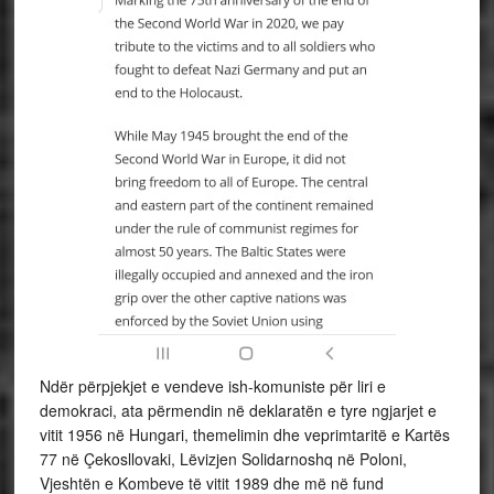
Ndër përpjekjet e vendeve ish-komuniste për liri e
demokraci, ata përmendin në deklaratën e tyre ngjarjet e
vitit 1956 në Hungari, themelimin dhe veprimtaritë e Kartës
77 në Çekosllovaki, Lëvizjen Solidarnoshq në Poloni,
Vjeshtën e Kombeve të vitit 1989 dhe më në fund