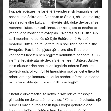
Por, përfaqësuesit e lartë të 9 vendeve ish-komuniste, së
bashku me Sekretarin Amerikan të Shtetit, shkuan më larg
kësaj radhe dhe kujtuan, njëkohësisht, duke deklaruar se
mbarimi i luftës nuk solli lirinë, për një pjesë të madhe të
vendeve të kontinentit evropian. “Ndërsa Maji i vitit 1945
solli mbarimin e Luftës së Dytë Botërore në Evropë,
mbarimi i luftës, në të vërtetë, nuk solli lirinë për të gjithë
Evropën. Pas luftës, pjesa qëndrore dhe lindore e
kontinentit mbetën nën regjimet komuniste për pothuaj 50-
vjet”, shkruajnë ata në deklaratën e tyre. “Shtetet Baltike
ishin okupuar dhe aneksuar ilegalisht ndërsa Bashkimi
Sovjetik ushtroi kontroll të tmershëm mbi vendet e tjera të
robëruara nga komunizmi, duke përdorur forcën e madhe
ushtarake, shtypjet dhe kontrollin ideologjik”.
Shefat e diplomacisë së këtyre 10-vendeve theksojnë
gjithashtu në deklaratën e tyre se, “Për shumë dekada, një
numër i madh evropianësh nga Evropa qëndrore dhe
lindore sakrifikuan jetën e tyre duke luftuar për liri,