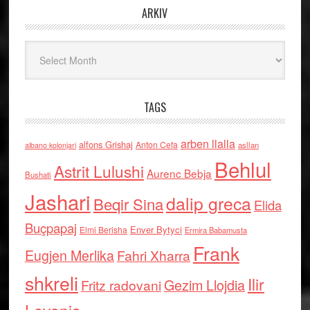
ARKIV
Arkiv
TAGS
arben llalla
alfons Grishaj
Anton Cefa
asllan
albano kolonjari
Behlul
Astrit Lulushi
Aurenc Bebja
Bushati
Jashari
dalip greca
Beqir Sina
Elida
Buçpapaj
Enver Bytyci
Elmi Berisha
Ermira Babamusta
Frank
Eugjen Merlika
Fahri Xharra
shkreli
Ilir
Gezim Llojdia
Fritz radovani