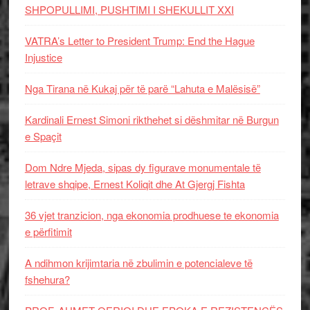
SHPOPULLIMI, PUSHTIMI I SHEKULLIT XXI
VATRA’s Letter to President Trump: End the Hague
Injustice
Nga Tirana në Kukaj për të parë “Lahuta e Malësisë”
Kardinali Ernest Simoni rikthehet si dëshmitar në Burgun
e Spaçit
Dom Ndre Mjeda, sipas dy figurave monumentale të
letrave shqipe, Ernest Koliqit dhe At Gjergj Fishta
36 vjet tranzicion, nga ekonomia prodhuese te ekonomia
e përfitimit
A ndihmon krijimtaria në zbulimin e potencialeve të
fshehura?