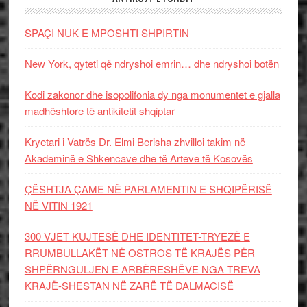
SPAÇI NUK E MPOSHTI SHPIRTIN
New York, qyteti që ndryshoi emrin… dhe ndryshoi botën
Kodi zakonor dhe isopolifonia dy nga monumentet e gjalla
madhështore të antikitetit shqiptar
Kryetari i Vatrës Dr. Elmi Berisha zhvilloi takim në
Akademinë e Shkencave dhe të Arteve të Kosovës
ÇËSHTJA ÇAME NË PARLAMENTIN E SHQIPËRISË
NË VITIN 1921
300 VJET KUJTESË DHE IDENTITET-TRYEZË E
RRUMBULLAKËT NË OSTROS TË KRAJËS PËR
SHPËRNGULJEN E ARBËRESHËVE NGA TREVA
KRAJË-SHESTAN NË ZARË TË DALMACISË