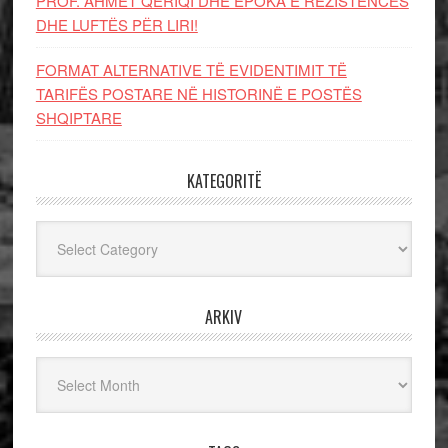
PROF. AHMET QERIQI DHE EPOKA E REZISTENCЁS
DHE LUFTЁS PЁR LIRI!
FORMAT ALTERNATIVE TË EVIDENTIMIT TË
TARIFËS POSTARE NË HISTORINË E POSTËS
SHQIPTARE
KATEGORITË
Kategoritë
ARKIV
Arkiv