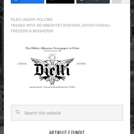
FILED UNDER:
POLITIKE
TAGGED WITH:
BE MBESHTET KOSOVEN
,
ENVER HOXHAJ
,
FREDERICA MOGHERINI
ARTIKUJT E FUNDIT