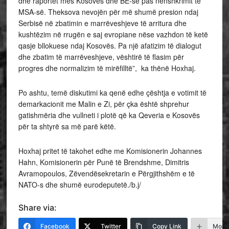
dhe raportet mes Kosovës dhe BE-së pas nënshkrimit të
MSA-së. Theksova nevojën për më shumë presion ndaj
Serbisë në zbatimin e marrëveshjeve të arritura dhe
kushtëzim në rrugën e saj evropiane nëse vazhdon të ketë
qasje bllokuese ndaj Kosovës. Pa një afatizim të dialogut
dhe zbatim të marrëveshjeve, vështirë të flasim për
progres dhe normalizim të mirëfilltë”, ka thënë Hoxhaj.
Po ashtu, temë diskutimi ka qenë edhe çështja e votimit të
demarkacionit me Malin e Zi, për çka është shprehur
gatishmëria dhe vullneti i plotë që ka Qeveria e Kosovës
për ta shtyrë sa më parë këtë.
Hoxhaj pritet të takohet edhe me Komisionerin Johannes
Hahn, Komisionerin për Punë të Brendshme, Dimitris
Avramopoulos, Zëvendësekretarin e Përgjithshëm e të
NATO-s dhe shumë eurodeputetë./b.j/
Share via:
Facebook
Twitter
Copy Link
More