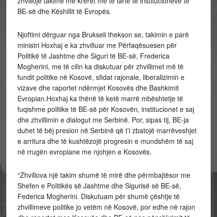
zhvillojë takime me krerët më të lartë të institucioneve të
BE-së dhe Këshillit të Evropës.
Njoftimi dërguar nga Brukseli thekson se, takimin e parë
ministri Hoxhaj e ka zhvilluar me Përfaqësuesen për
Politikë të Jashtme dhe Siguri të BE-së, Frederica
Mogherini, me të cilin ka diskutuar për zhvillimet më të
fundit politike në Kosovë, sfidat rajonale, liberalizimin e
vizave dhe raportet ndërmjet Kosovës dhe Bashkimit
Evropian.Hoxhaj ka thënë të ketë marrë mbështetje të
fuqishme politike të BE-së për Kosovën, institucionet e saj
dhe zhvillimin e dialogut me Serbinë. Por, sipas tij, BE-ja
duhet të bëj presion në Serbinë që t’i zbatojë marrëveshjet
e arritura dhe të kushtëzojë progresin e mundshëm të saj
në rrugën evropiane me njohjen e Kosovës.
“Zhvillova një takim shumë të mirë dhe përmbajtësor me
Shefen e Politikës së Jashtme dhe Sigurisë së BE-së,
Federica Mogherini. Diskutuam për shumë çështje të
zhvillimeve politike jo vetëm në Kosovë, por edhe në rajon