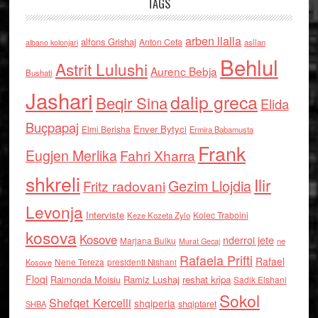
TAGS
arben llalla
alfons Grishaj
Anton Cefa
asllan
albano kolonjari
Behlul
Astrit Lulushi
Aurenc Bebja
Bushati
Jashari
dalip greca
Beqir Sina
Elida
Buçpapaj
Enver Bytyci
Elmi Berisha
Ermira Babamusta
Frank
Eugjen Merlika
Fahri Xharra
shkreli
Ilir
Gezim Llojdia
Fritz radovani
Levonja
Interviste
Kolec Traboini
Keze Kozeta Zylo
kosova
Kosove
nderroi jete
Marjana Bulku
ne
Murat Gecaj
Rafaela Prifti
Rafael
Nene Tereza
Kosove
presidenti Nishani
Floqi
Raimonda Moisiu
Ramiz Lushaj
reshat kripa
Sadik Elshani
Sokol
Shefqet Kercelli
shqiperia
shqiptaret
SHBA