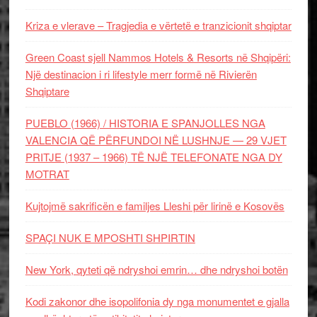
Kriza e vlerave – Tragjedia e vërtetë e tranzicionit shqiptar
Green Coast sjell Nammos Hotels & Resorts në Shqipëri:
Një destinacion i ri lifestyle merr formë në Rivierën
Shqiptare
PUEBLO (1966) / HISTORIA E SPANJOLLES NGA
VALENCIA QË PËRFUNDOI NË LUSHNJE — 29 VJET
PRITJE (1937 – 1966) TË NJË TELEFONATE NGA DY
MOTRAT
Kujtojmë sakrificën e familjes Lleshi për lirinë e Kosovës
SPAÇI NUK E MPOSHTI SHPIRTIN
New York, qyteti që ndryshoi emrin… dhe ndryshoi botën
Kodi zakonor dhe isopolifonia dy nga monumentet e gjalla