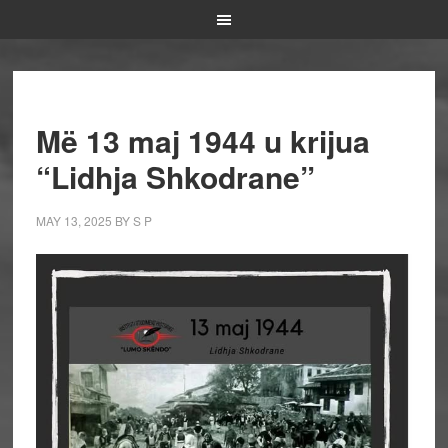
Më 13 maj 1944 u krijua
“Lidhja Shkodrane”
MAY 13, 2025
BY
S P