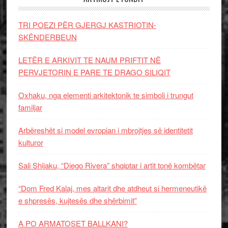
TRI POEZI PËR GJERGJ KASTRIOTIN-
SKËNDERBEUN
LETËR E ARKIVIT TE NAUM PRIFTIT NË
PERVJETORIN E PARE TE DRAGO SILIQIT
Oxhaku, nga elementi arkitektonik te simboli i trungut
familjar
Arbëreshët si model evropian i mbrojtjes së identitetit
kulturor
Sali Shijaku, “Diego Rivera” shqiptar i artit tonë kombëtar
“Dom Fred Kalaj, mes altarit dhe atdheut si hermeneutikë
e shpresës, kujtesës dhe shërbimit”
A PO ARMATOSET BALLKANI?