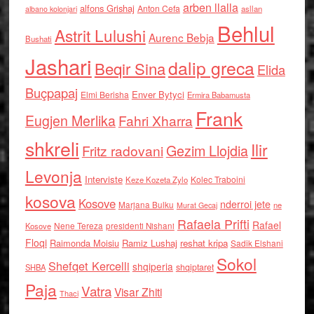
arben llalla
alfons Grishaj
Anton Cefa
asllan
albano kolonjari
Behlul
Astrit Lulushi
Aurenc Bebja
Bushati
Jashari
dalip greca
Beqir Sina
Elida
Buçpapaj
Enver Bytyci
Elmi Berisha
Ermira Babamusta
Frank
Eugjen Merlika
Fahri Xharra
shkreli
Ilir
Gezim Llojdia
Fritz radovani
Levonja
Interviste
Kolec Traboini
Keze Kozeta Zylo
kosova
Kosove
nderroi jete
Marjana Bulku
ne
Murat Gecaj
Rafaela Prifti
Rafael
Nene Tereza
Kosove
presidenti Nishani
Floqi
Raimonda Moisiu
Ramiz Lushaj
reshat kripa
Sadik Elshani
Sokol
Shefqet Kercelli
shqiperia
shqiptaret
SHBA
Paja
Vatra
Visar Zhiti
Thaci