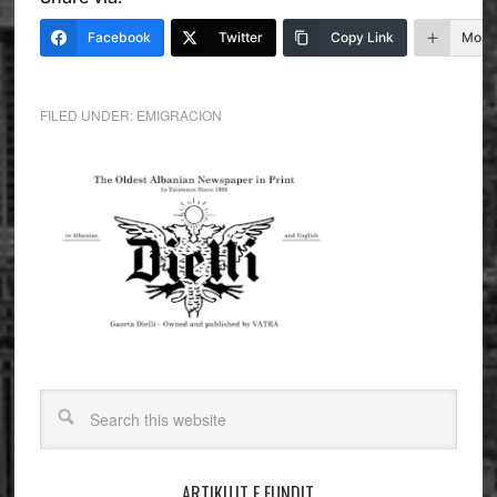
Facebook
Twitter
Copy Link
More
FILED UNDER:
EMIGRACION
ARTIKUJT E FUNDIT