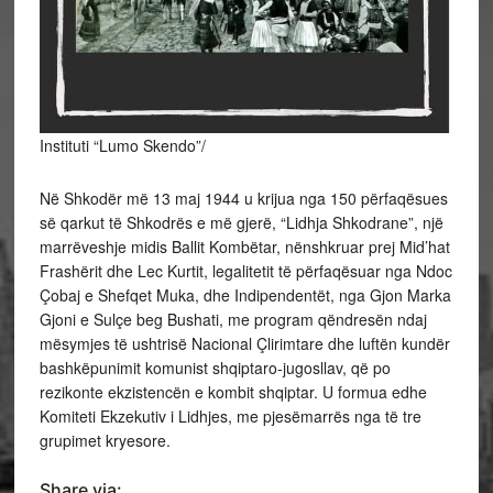
Instituti “Lumo Skendo”/
Në Shkodër më 13 maj 1944 u krijua nga 150 përfaqësues
së qarkut të Shkodrës e më gjerë, “Lidhja Shkodrane”, një
marrëveshje midis Ballit Kombëtar, nënshkruar prej Mid’hat
Frashërit dhe Lec Kurtit, legalitetit të përfaqësuar nga Ndoc
Çobaj e Shefqet Muka, dhe Indipendentët, nga Gjon Marka
Gjoni e Sulçe beg Bushati, me program qëndresën ndaj
mësymjes të ushtrisë Nacional Çlirimtare dhe luftën kundër
bashkëpunimit
komunist shqiptaro-jugosllav, që po
rezikonte ekzistencën e kombit shqiptar. U formua edhe
Komiteti Ekzekutiv i Lidhjes, me pjesëmarrës nga të tre
grupimet kryesore.
Share via: