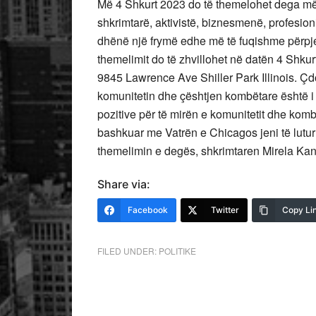
Më 4 Shkurt 2023 do të themelohet dega më 
shkrimtarë, aktivistë, biznesmenë, profesio
dhënë një frymë edhe më të fuqishme përpje
themelimit do të zhvillohet në datën 4 Shku
9845 Lawrence Ave Shiller Park Illinois. Çdo
komunitetin dhe çështjen kombëtare është i 
pozitive për të mirën e komunitetit dhe komb
bashkuar me Vatrën e Chicagos jeni të lutur 
themelimin e degës, shkrimtaren Mirela Kan
Share via:
Facebook
Twitter
Copy Li
FILED UNDER:
POLITIKE