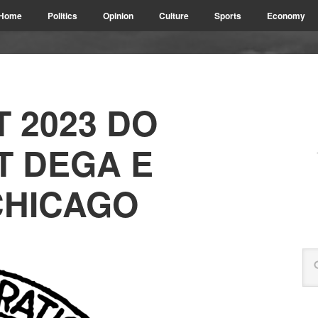
Home
Politics
Opinion
Culture
Sports
Economy
 2023 DO
 DEGA E
CHICAGO