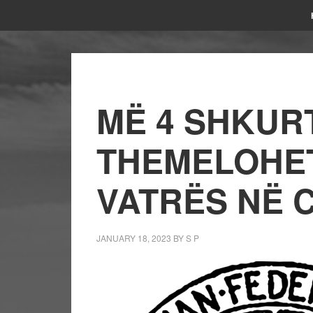
MË 4 SHKURT
THEMELOHET
VATRËS NË 
JANUARY 18, 2023
BY
S P