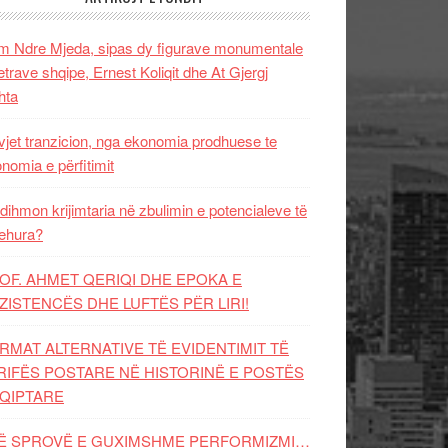
 Ndre Mjeda, sipas dy figurave monumentale
letrave shqipe, Ernest Koliqit dhe At Gjergj
hta
vjet tranzicion, nga ekonomia prodhuese te
nomia e përfitimit
dihmon krijimtaria në zbulimin e potencialeve të
ehura?
OF. AHMET QERIQI DHE EPOKA E
ZISTENCЁS DHE LUFTЁS PЁR LIRI!
RMAT ALTERNATIVE TË EVIDENTIMIT TË
RIFËS POSTARE NË HISTORINË E POSTËS
QIPTARE
Ë SPROVË E GUXIMSHME PERFORMIZMI…