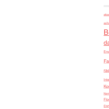
alba
asll
B
d
Env
Fa
ra
Inte
Ko
Nen
Flo
Els