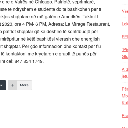
e re e Vatrës në Chicago. Patriotë, veprimtarë,
nistë të ndryshëm e studentë do të bashkohen për ti
𝐕𝐞
kjes shqiptare në mërgatën e Amerikës. Takimi i
rt 2023, ora 4 PM- 6 PM, Adresa: La Mirage Restaurant,
Lek
 patriot shqiptar që ka dëshirë të kontribuojë për
FE
mirëpritur në këtë bashkësi vlerash dhe energjish
it shqiptar. Për çdo informacion dhe kontakt për t’u
“Pi
të kontaktoni me kryetaren e grupit të punës për
Glo
ini cel: 847 834 1749.
A d
jet
nk
More
Për
Mba
Kul
Pse