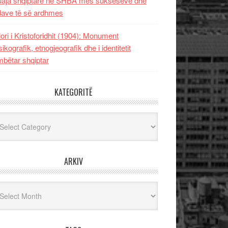
uaja shqiptare në SHBA mes sukseseve dhe
dave të së ardhmes
lori i Kristoforidhit (1904): Monument
sikografik, etnogjeografik dhe i identitetit
bëtar shqiptar
KATEGORITË
egoritë
ARKIV
iv