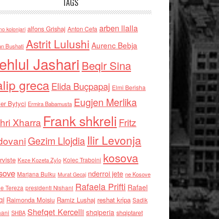
TAGS
arben llalla
alfons Grishaj
Anton Cefa
no kolonjari
Astrit Lulushi
Aurenc Bebja
an Bushati
ehlul Jashari
Beqir Sina
alip greca
Elida Buçpapaj
Elmi Berisha
Eugjen Merlika
er Bytyci
Ermira Babamusta
Frank shkreli
hri Xharra
Fritz
Ilir Levonja
Gezim Llojdia
dovani
kosova
rviste
Kolec Traboini
Keze Kozeta Zylo
sove
nderroi jete
Marjana Bulku
ne Kosove
Murat Gecaj
Rafaela Prifti
Rafael
e Tereza
presidenti Nishani
qi
Raimonda Moisiu
Ramiz Lushaj
reshat kripa
Sadik
Shefqet Kercelli
shqiperia
hani
shqiptaret
SHBA