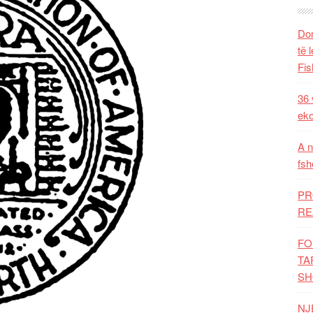
Dom
të 
Fis
36 
eko
A n
fsh
PR
RE
FO
TA
SH
NJ