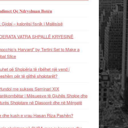
𝐝𝐢𝐦𝐞𝐭 𝐐𝐞̈ 𝐍𝐝𝐫𝐲𝐬𝐡𝐮𝐚𝐧 𝐁𝐨𝐭𝐞̈𝐧
 Gjolaj – kalorësi fisnik i Malësisë
DERATA VATRA SHPALLË KRYESINË
nocchio’s Harvard” by Tertini Set to Make a
bal Slice
uhet që Shqipëria të ribëhet një vend i
ueshëm për të gjithë shqiptarët?
fundoi me sukses Seminari XIX
rëkombëtar i Mësuesve të Gjuhës Shqipe dhe
turës Shqiptare në Diasporë dhe në Mërgatë
 dhe kush e vrau Hasan Riza Pashën?