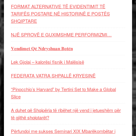
FORMAT ALTERNATIVE TË EVIDENTIMIT TË
TARIFËS POSTARE NË HISTORINË E POSTËS
SHQIPTARE
NJË SPROVË E GUXIMSHME PERFORMIZMI…
𝐕𝐞𝐧𝐝𝐢𝐦𝐞𝐭 𝐐𝐞̈ 𝐍𝐝𝐫𝐲𝐬𝐡𝐮𝐚𝐧 𝐁𝐨𝐭𝐞̈𝐧
Lek Gjolaj – kalorësi fisnik i Malësisë
FEDERATA VATRA SHPALLË KRYESINË
“Pinocchio’s Harvard” by Tertini Set to Make a Global
Slice
A duhet që Shqipëria të ribëhet një vend i jetueshëm për
të gjithë shqiptarët?
Përfundoi me sukses Seminari XIX Mbarëkombëtar i