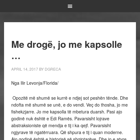
Me drogë, jo me kapsolle
…
APRIL 14, 2017
BY
DGRECA
Nga Ilir Levonja/Florida/
Opozitë më shumë se kurrë e ndjej sot peshën tënde. Dhe
ndofta më shumë se unë, e do vendi. Veç do thosha, jo me
fishekzjarre. Jo me kapsolla të mbetura duarsh. Pasi ajo
godinë nuk është e Edi Ramës. Pavarsisht lojrave
abstraksioniste që mendja e tij i ka qejf. Pavarsisht
ngjyrave të ngatërruara. Që shpura e tij i quan moderne.
Ajo godinë është e historisë së shqiptarëve. Dhe jo e atyre