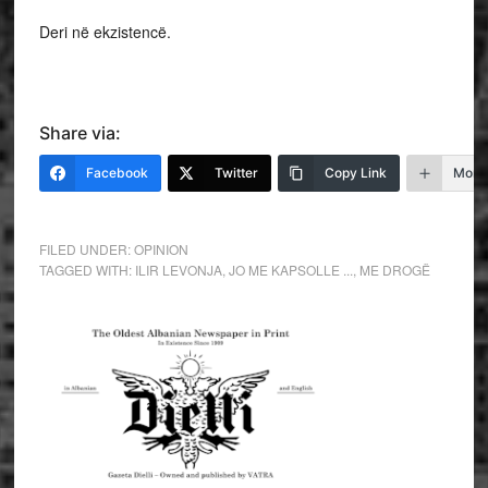
Deri në ekzistencë.
Share via:
Facebook
Twitter
Copy Link
More
FILED UNDER:
OPINION
TAGGED WITH:
ILIR LEVONJA
,
JO ME KAPSOLLE ...
,
ME DROGË