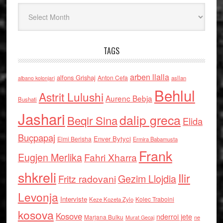
Arkiv
TAGS
arben llalla
alfons Grishaj
Anton Cefa
asllan
albano kolonjari
Behlul
Astrit Lulushi
Aurenc Bebja
Bushati
Jashari
dalip greca
Beqir Sina
Elida
Buçpapaj
Enver Bytyci
Elmi Berisha
Ermira Babamusta
Frank
Eugjen Merlika
Fahri Xharra
shkreli
Ilir
Gezim Llojdia
Fritz radovani
Levonja
Interviste
Kolec Traboini
Keze Kozeta Zylo
kosova
Kosove
nderroi jete
Marjana Bulku
ne
Murat Gecaj