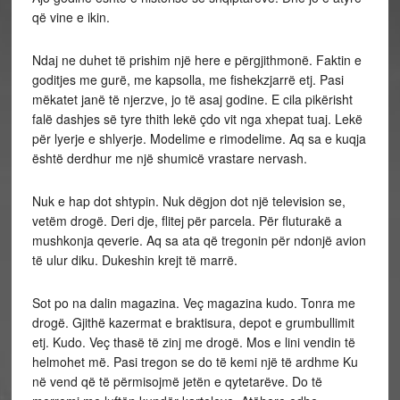
që vine e ikin.
Ndaj ne duhet të prishim një here e përgjithmonë. Faktin e
goditjes me gurë, me kapsolla, me fishekzjarrë etj. Pasi
mëkatet janë të njerzve, jo të asaj godine. E cila pikërisht
falë dashjes së tyre thith lekë çdo vit nga xhepat tuaj. Lekë
për lyerje e shlyerje. Modelime e rimodelime. Aq sa e kuqja
është derdhur me një shumicë vrastare nervash.
Nuk e hap dot shtypin. Nuk dëgjon dot një television se,
vetëm drogë. Deri dje, flitej për parcela. Për fluturakë a
mushkonja qeverie. Aq sa ata që tregonin për ndonjë avion
të ulur diku. Dukeshin krejt të marrë.
Sot po na dalin magazina. Veç magazina kudo. Tonra me
drogë. Gjithë kazermat e braktisura, depot e grumbullimit
etj. Kudo. Veç thasë të zinj me drogë. Mos e lini vendin të
helmohet më. Pasi tregon se do të kemi një të ardhme Ku
në vend që të përmisojmë jetën e qytetarëve. Do të