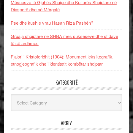
Mësuesve të Gjuhës Shqipe dhe Kulturës Shqiptare në
Diasporë dhe në Mërgatë
Pse dhe kush e vrau Hasan Riza Pashën?
Gruaja shqiptare në SHBA mes sukseseve dhe sfidave
të së ardhmes
Fjalori i Kristoforidhit (1904): Monument leksikografik,
etnogjeografik dhe i identitetit kombëtar shqiptar
KATEGORITË
Kategoritë
ARKIV