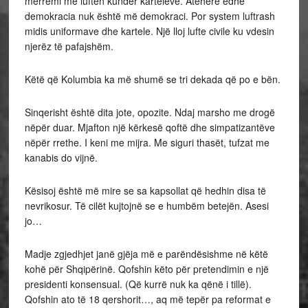
merremi me luftën kundër karteleve. Atëhere edhe
demokracia nuk është më demokraci. Por system luftrash
midis uniformave dhe kartele. Një lloj lufte civile ku vdesin
njerëz të pafajshëm.
Këtë që Kolumbia ka më shumë se tri dekada që po e bën.
Sinqerisht është dita jote, opozite. Ndaj marsho me drogë
nëpër duar. Mjafton një kërkesë qoftë dhe simpatizantëve
nëpër rrethe. I keni me mijra. Me siguri thasët, tufzat me
kanabis do vijnë.
Kësisoj është më mire se sa kapsollat që hedhin disa të
nevrikosur. Të cilët kujtojnë se e humbëm betejën. Asesi
jo…
Madje zgjedhjet janë gjëja më e parëndësishme në këtë
kohë për Shqipërinë. Qofshin këto për pretendimin e një
presidenti konsensual. (Që kurrë nuk ka qënë i tillë).
Qofshin ato të 18 qershorit…, aq më tepër pa reformat e