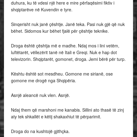
duhura, ku të vdesi një here e mire përfaqësimi fiktiv i
shqiptarëve në Kuvendin e tyre.
Sinqerisht nuk janë çështje. Janë teka. Pasi nuk gjë që nuk
bëhet. Sidomos kur bëhet fjalë për çështje teknike.
Droga është çështja më e madhe. Ndaj mos i lini vetëm,
luftëtarët, vëllezërit tanë në Itali e Greqi. Nuk e hap dot
televizorin. Shqiptarët, gomonet, droga. Jemi bërë për turp.
Kështu është sot mesdheu. Gomone me sirianë, ose
gomone me drogë nga Shqipëria.
Asnjë aleancë nuk vlen. Asnjë.
Ndaj them që marshoni me kanabis. Sillini ato thasë të zinj
aty tek shkallët e këtij shakaxhiut të përparimit.
Droga do na kushtojë gjithçka.