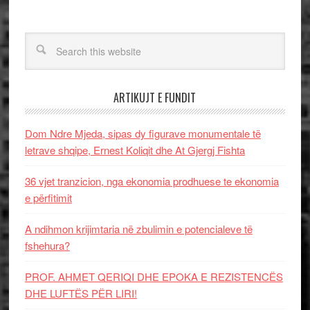
ARTIKUJT E FUNDIT
Dom Ndre Mjeda, sipas dy figurave monumentale të
letrave shqipe, Ernest Koliqit dhe At Gjergj Fishta
36 vjet tranzicion, nga ekonomia prodhuese te ekonomia
e përfitimit
A ndihmon krijimtaria në zbulimin e potencialeve të
fshehura?
PROF. AHMET QERIQI DHE EPOKA E REZISTENCЁS
DHE LUFTЁS PЁR LIRI!