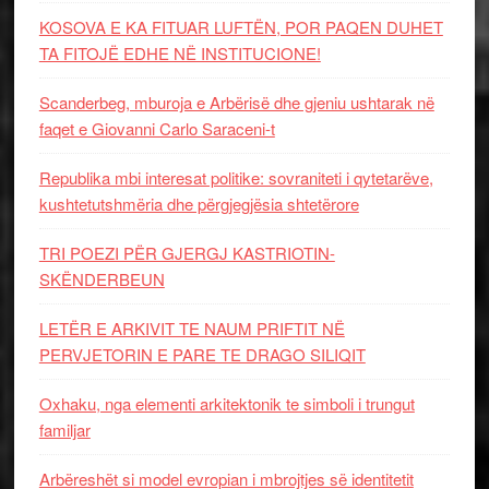
KOSOVA E KA FITUAR LUFTËN, POR PAQEN DUHET
TA FITOJË EDHE NË INSTITUCIONE!
Scanderbeg, mburoja e Arbërisë dhe gjeniu ushtarak në
faqet e Giovanni Carlo Saraceni-t
Republika mbi interesat politike: sovraniteti i qytetarëve,
kushtetutshmëria dhe përgjegjësia shtetërore
TRI POEZI PËR GJERGJ KASTRIOTIN-
SKËNDERBEUN
LETËR E ARKIVIT TE NAUM PRIFTIT NË
PERVJETORIN E PARE TE DRAGO SILIQIT
Oxhaku, nga elementi arkitektonik te simboli i trungut
familjar
Arbëreshët si model evropian i mbrojtjes së identitetit