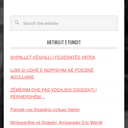
ARTIKUJT E FUNDIT
SHPALLET KËSHILLI I FEDERATËS VATRA
LUMI SI UDHË E NDRYSHIM NË POEZINË
AGOLLIANE
ZËMËRIM DHE PAS VDEKJES! DISIDENTI I
PËRHERSHËM…
Patriotë nga Shqipëria vizituan Vatrën
Mirëseardhje në Shqipëri, Ambasador Eric Wendt