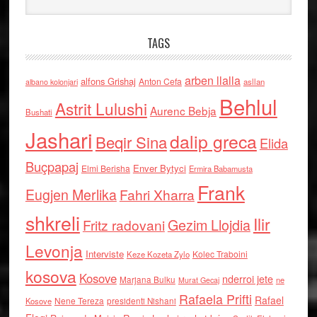
TAGS
arben llalla
alfons Grishaj
Anton Cefa
asllan
albano kolonjari
Behlul
Astrit Lulushi
Aurenc Bebja
Bushati
Jashari
dalip greca
Beqir Sina
Elida
Buçpapaj
Enver Bytyci
Elmi Berisha
Ermira Babamusta
Frank
Eugjen Merlika
Fahri Xharra
shkreli
Ilir
Gezim Llojdia
Fritz radovani
Levonja
Interviste
Kolec Traboini
Keze Kozeta Zylo
kosova
Kosove
nderroi jete
Marjana Bulku
ne
Murat Gecaj
Rafaela Prifti
Rafael
Nene Tereza
Kosove
presidenti Nishani