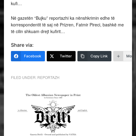
kufi…
Në gazetën “Bujku” reportazhi ka nënshkrimin edhe të
korrespondentit të saj në Prizren, Fatmir Pireci, bashkë me
të cilin shkuam drejt kufirit…
Share via:
Facebook
Twitter
Copy Link
More
FILED UNDER:
REPORTAZH