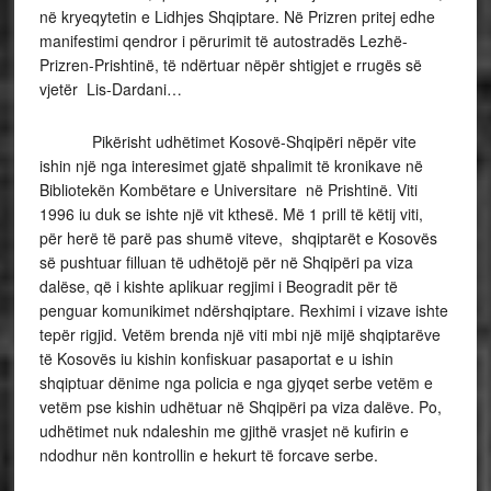
në kryeqytetin e Lidhjes Shqiptare. Në Prizren pritej edhe
manifestimi qendror i përurimit të autostradës Lezhë-
Prizren-Prishtinë, të ndërtuar nëpër shtigjet e rrugës së
vjetër Lis-Dardani…
Pikërisht udhëtimet Kosovë-Shqipëri nëpër vite
ishin një nga interesimet gjatë shpalimit të kronikave në
Bibliotekën Kombëtare e Universitare në Prishtinë. Viti
1996 iu duk se ishte një vit kthesë. Më 1 prill të këtij viti,
për herë të parë pas shumë viteve, shqiptarët e Kosovës
së pushtuar filluan të udhëtojë për në Shqipëri pa viza
dalëse, që i kishte aplikuar regjimi i Beogradit për të
penguar komunikimet ndërshqiptare. Rexhimi i vizave ishte
tepër rigjid. Vetëm brenda një viti mbi një mijë shqiptarëve
të Kosovës iu kishin konfiskuar pasaportat e u ishin
shqiptuar dënime nga policia e nga gjyqet serbe vetëm e
vetëm pse kishin udhëtuar në Shqipëri pa viza dalëve. Po,
udhëtimet nuk ndaleshin me gjithë vrasjet në kufirin e
ndodhur nën kontrollin e hekurt të forcave serbe.