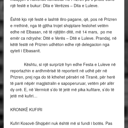
një festë e bukur: Dita e Verëzes – Dita e Luleve.
Është kjo një festë e lashtë iliro-pagane, që, pos në Prizren
e rrethinë, nga të gjitha trojet shqiptare festohet vetëm
edhe në Elbasan, në të njëjtën ditë, më 14 mars, po me
emër ca ndryshe: Ditë e Verës – Ditë e Luleve. Prandaj, në
këtë festë në Prizren udhëton edhe një delegacion nga
qyteti i Elbasanit.
Kështu, si një surprizë hyn edhe Festa e Luleve në
reportazhin e ardhmërisë të reporterit në udhë për në
Prizren, prej nga do të kthehet përsëri në Tiranë, për herë
të parë nëpër magjistralin e sapoperuruar, vetëm për afër
dy orë. E, në Vermicë s’do të jetë më pika kufitare, s’do të
jetë më kufiri…
KRONIKË KUFIRI
Kufiri Kosovë-Shqipëri nuk është më si fundi i botës. Pas