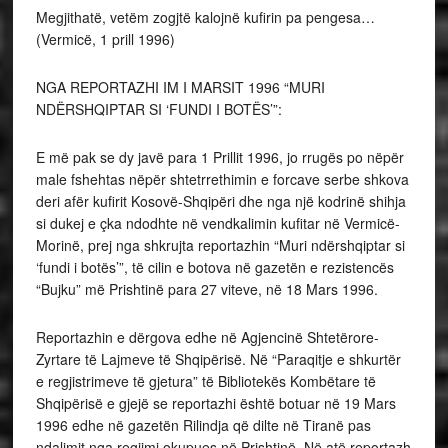
Megjithatë, vetëm zogjtë kalojnë kufirin pa pengesa…
(Vermicë, 1 prill 1996)
NGA REPORTAZHI IM I MARSIT 1996 “MURI
NDËRSHQIPTAR SI ‘FUNDI I BOTËS’”:
E më pak se dy javë para 1 Prillit 1996, jo rrugës po nëpër
male fshehtas nëpër shtetrrethimin e forcave serbe shkova
deri afër kufirit Kosovë-Shqipëri dhe nga një kodrinë shihja
si dukej e çka ndodhte në vendkalimin kufitar në Vermicë-
Morinë, prej nga shkrujta reportazhin “Muri ndërshqiptar si
‘fundi i botës’”, të cilin e botova në gazetën e rezistencës
“Bujku” më Prishtinë para 27 viteve, në 18 Mars 1996.
Reportazhin e dërgova edhe në Agjencinë Shtetërore-
Zyrtare të Lajmeve të Shqipërisë. Në “Paraqitje e shkurtër
e regjistrimeve të gjetura” të Bibliotekës Kombëtare të
Shqipërisë e gjejë se reportazhi është botuar në 19 Mars
1996 edhe në gazetën Rilindja që dilte në Tiranë pas
ndalimit nga regjimi okupues në Prishtinë. Në atë reportazh