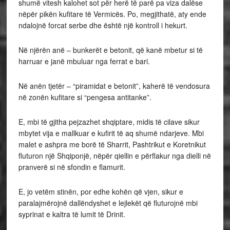
shumë vitesh kalohet sot për herë të parë pa viza dalëse
nëpër pikën kufitare të Vermicës. Po, megjithatë, aty ende
ndalojnë forcat serbe dhe është një kontroll i hekurt.
Në njërën anë – bunkerët e betonit, që kanë mbetur si të
harruar e janë mbuluar nga ferrat e bari.
Në anën tjetër – “piramidat e betonit”, kaherë të vendosura
në zonën kufitare si “pengesa antitanke”.
E, mbi të gjitha pejzazhet shqiptare, midis të cilave sikur
mbytet vija e mallkuar e kufirit të aq shumë ndarjeve. Mbi
malet e ashpra me borë të Sharrit, Pashtrikut e Koretnikut
fluturon një Shqiponjë, nëpër qiellin e përflakur nga dielli në
pranverë si në sfondin e flamurit.
E, jo vetëm stinën, por edhe kohën që vjen, sikur e
paralajmërojnë dallëndyshet e lejlekët që fluturojnë mbi
syprinat e kaltra të lumit të Drinit.