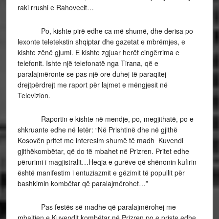
raki rrushi e Rahovecit…
Po, kishte pirë edhe ca më shumë, dhe derisa po
lexonte teletekstin shqiptar dhe gazetat e mbrëmjes, e
kishte zënë gjumi. E kishte zgjuar herët cingërrima e
telefonit. Ishte një telefonatë nga Tirana, që e
paralajmëronte se pas një ore duhej të paraqitej
drejtpërdrejt me raport për lajmet e mëngjesit në
Televizion.
Raportin e kishte në mendje, po, megjithatë, po e
shkruante edhe në letër: “Në Prishtinë dhe në gjithë
Kosovën pritet me interesim shumë të madh Kuvendi
gjithëkombëtar, që do të mbahet në Prizren. Pritet edhe
përurimi i magjistralit…Heqja e gurëve që shënonin kufirin
është manifestim i entuziazmit e gëzimit të popullit për
bashkimin kombëtar që paralajmërohet…”
Pas festës së madhe që paralajmërohej me
mbajtjen e Kuvendit kombëtar në Prizren po e priste edhe