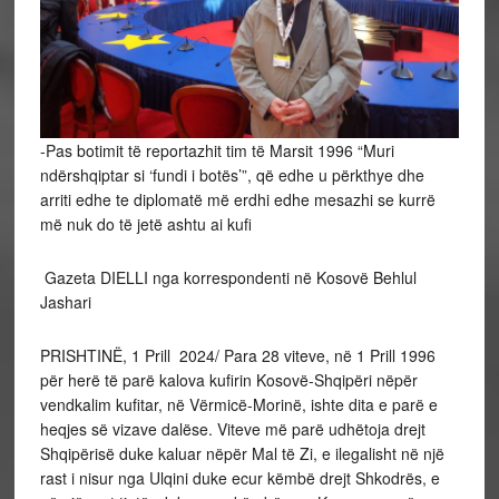
-Pas botimit të reportazhit tim të Marsit 1996 “Muri
ndërshqiptar si ‘fundi i botës’”, që edhe u përkthye dhe
arriti edhe te diplomatë më erdhi edhe mesazhi se kurrë
më nuk do të jetë ashtu ai kufi
Gazeta DIELLI nga korrespondenti në Kosovë Behlul
Jashari
PRISHTINË, 1 Prill 2024/ Para 28 viteve, në 1 Prill 1996
për herë të parë kalova kufirin Kosovë-Shqipëri nëpër
vendkalim kufitar, në Vërmicë-Morinë, ishte dita e parë e
heqjes së vizave dalëse. Viteve më parë udhëtoja drejt
Shqipërisë duke kaluar nëpër Mal të Zi, e ilegalisht në një
rast i nisur nga Ulqini duke ecur këmbë drejt Shkodrës, e