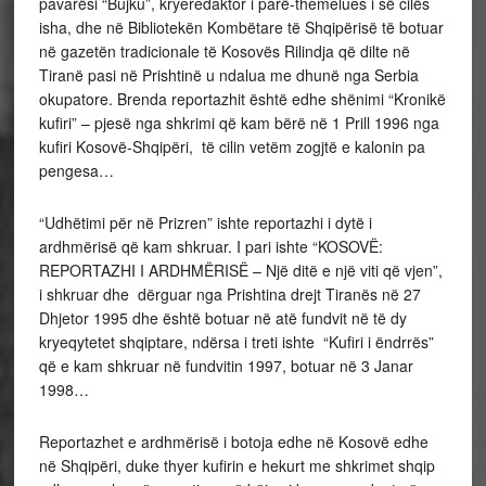
pavarësi “Bujku”, kryeredaktor i parë-themelues i së cilës
isha, dhe në Bibliotekën Kombëtare të Shqipërisë të botuar
në gazetën tradicionale të Kosovës Rilindja që dilte në
Tiranë pasi në Prishtinë u ndalua me dhunë nga Serbia
okupatore. Brenda reportazhit është edhe shënimi “Kronikë
kufiri” – pjesë nga shkrimi që kam bërë në 1 Prill 1996 nga
kufiri Kosovë-Shqipëri, të cilin vetëm zogjtë e kalonin pa
pengesa…
“Udhëtimi për në Prizren” ishte reportazhi i dytë i
ardhmërisë që kam shkruar. I pari ishte “KOSOVË:
REPORTAZHI I ARDHMËRISË – Një ditë e një viti që vjen”,
i shkruar dhe dërguar nga Prishtina drejt Tiranës në 27
Dhjetor 1995 dhe është botuar në atë fundvit në të dy
kryeqytetet shqiptare, ndërsa i treti ishte “Kufiri i ëndrrës”
që e kam shkruar në fundvitin 1997, botuar në 3 Janar
1998…
Reportazhet e ardhmërisë i botoja edhe në Kosovë edhe
në Shqipëri, duke thyer kufirin e hekurt me shkrimet shqip