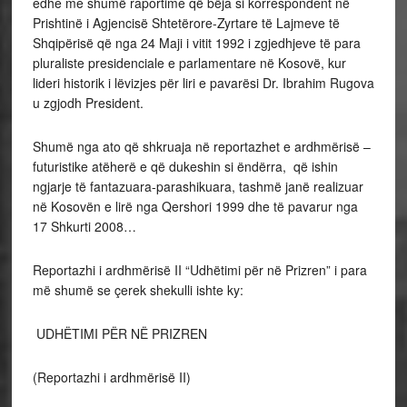
edhe me shumë raportime që bëja si korrespondent në
Prishtinë i Agjencisë Shtetërore-Zyrtare të Lajmeve të
Shqipërisë që nga 24 Maji i vitit 1992 i zgjedhjeve të para
pluraliste presidenciale e parlamentare në Kosovë, kur
lideri historik i lëvizjes për liri e pavarësi Dr. Ibrahim Rugova
u zgjodh President.
Shumë nga ato që shkruaja në reportazhet e ardhmërisë –
futuristike atëherë e që dukeshin si ëndërra, që ishin
ngjarje të fantazuara-parashikuara, tashmë janë realizuar
në Kosovën e lirë nga Qershori 1999 dhe të pavarur nga
17 Shkurti 2008…
Reportazhi i ardhmërisë II “Udhëtimi për në Prizren” i para
më shumë se çerek shekulli ishte ky:
UDHËTIMI PËR NË PRIZREN
(Reportazhi i ardhmërisë II)