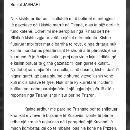
Behlul JASHARI
Nuk kishte arritur as t’i shfletojë mirë botimet e mëngjesit,
të gazetave që i kishte marrë në Tiranë, e as ta pijë deri në
fund kafenë. Udhëtimi me aeroplan nga Rinasi deri në
Sllatinë kishte zgjatur vetëm njëzet e tre minuta. Kishte
fluturuar mbi brerimat e bardha të reve, e nga dritarja nuk
kishte mundur as përafërsisht të shohë a të përcaktojë se
ku mund të jetë vija e kufirit, prej nga vinte lajmi i ditës, që
e kishin botuar të gjitha gazetat: “Hiqen gurët e kufirit…”
Njoftohej se lumjanët me daulle, si në dasma, kishin dalë t’i
hiqnin gurët, që para shumë e shumë viteve kishin venë
kufi midis tokave të tyre. Nuk ishte ky kurrëfarë incidenti
kufitar, por edhe paralajmërim i një ngjarjeje, për të cilën
reporteri nga Tirana ishte nisur për në Prizren.
Kishte ardhur më parë në Prishtinë për të shfletuar
kronikat e viteve të bujshme të Kosovës. Donte të bënte
edhe një kronikë ngjarjesh që i paraprinë një Kuvendi të
madh kombëtar, që do të mbahej pas një kohe në Prizren,