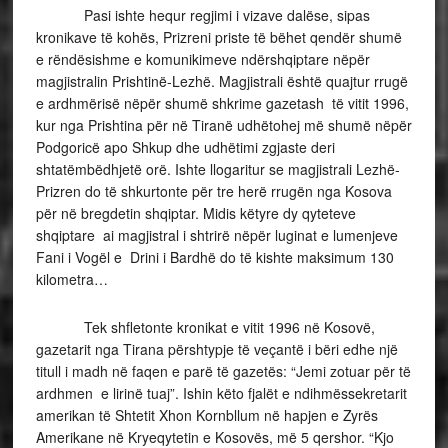
Pasi ishte hequr regjimi i vizave dalëse, sipas
kronikave të kohës, Prizreni priste të bëhet qendër shumë
e rëndësishme e komunikimeve ndërshqiptare nëpër
magjistralin Prishtinë-Lezhë. Magjistrali është quajtur rrugë
e ardhmërisë nëpër shumë shkrime gazetash të vitit 1996,
kur nga Prishtina për në Tiranë udhëtohej më shumë nëpër
Podgoricë apo Shkup dhe udhëtimi zgjaste deri
shtatëmbëdhjetë orë. Ishte llogaritur se magjistrali Lezhë-
Prizren do të shkurtonte për tre herë rrugën nga Kosova
për në bregdetin shqiptar. Midis këtyre dy qyteteve
shqiptare ai magjistral i shtrirë nëpër luginat e lumenjeve
Fani i Vogël e Drini i Bardhë do të kishte maksimum 130
kilometra…
Tek shfletonte kronikat e vitit 1996 në Kosovë,
gazetarit nga Tirana përshtypje të veçantë i bëri edhe një
titull i madh në faqen e parë të gazetës: “Jemi zotuar për të
ardhmen e lirinë tuaj”. Ishin këto fjalët e ndihmëssekretarit
amerikan të Shtetit Xhon Kornbllum në hapjen e Zyrës
Amerikane në Kryeqytetin e Kosovës, më 5 qershor. “Kjo