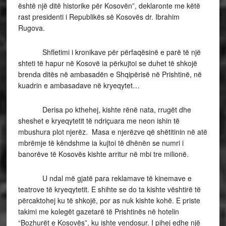
është një ditë historike për Kosovën”, deklaronte me këtë
rast presidenti i Republikës së Kosovës dr. Ibrahim
Rugova.
Shfletimi i kronikave për përfaqësinë e parë të një
shteti të hapur në Kosovë ia përkujtoi se duhet të shkojë
brenda ditës në ambasadën e Shqipërisë në Prishtinë, në
kuadrin e ambasadave në kryeqytet…
Derisa po kthehej, kishte rënë nata, rrugët dhe
sheshet e kryeqytetit të ndriçuara me neon ishin të
mbushura plot njerëz. Masa e njerëzve që shëtitinin në atë
mbrëmje të këndshme ia kujtoi të dhënën se numri i
banorëve të Kosovës kishte arritur në mbi tre milionë.
U ndal më gjatë para reklamave të kinemave e
teatrove të kryeqytetit. E shihte se do ta kishte vështirë të
përcaktohej ku të shkojë, por as nuk kishte kohë. E priste
takimi me kolegët gazetarë të Prishtinës në hotelin
“Bozhurët e Kosovës”, ku ishte vendosur. I pihej edhe një