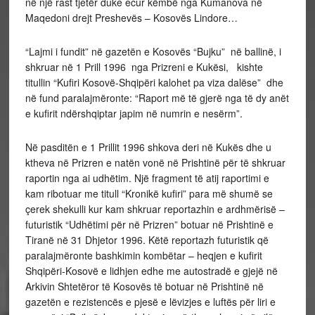
në një rast tjetër duke ecur këmbë nga Kumanova në
Maqedoni drejt Preshevës – Kosovës Lindore…
“Lajmi i fundit” në gazetën e Kosovës “Bujku” në ballinë, i
shkruar në 1 Prill 1996 nga Prizreni e Kukësi, kishte
titullin “Kufiri Kosovë-Shqipëri kalohet pa viza dalëse” dhe
në fund paralajmëronte: “Raport më të gjerë nga të dy anët
e kufirit ndërshqiptar japim në numrin e nesërm”.
Në pasditën e 1 Prillit 1996 shkova deri në Kukës dhe u
ktheva në Prizren e natën vonë në Prishtinë për të shkruar
raportin nga ai udhëtim. Një fragment të atij raportimi e
kam ribotuar me titull “Kronikë kufiri” para më shumë se
çerek shekulli kur kam shkruar reportazhin e ardhmërisë –
futuristik “Udhëtimi për në Prizren” botuar në Prishtinë e
Tiranë në 31 Dhjetor 1996. Këtë reportazh futuristik që
paralajmëronte bashkimin kombëtar – heqjen e kufirit
Shqipëri-Kosovë e lidhjen edhe me autostradë e gjejë në
Arkivin Shtetëror të Kosovës të botuar në Prishtinë në
gazetën e rezistencës e pjesë e lëvizjes e luftës për liri e