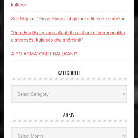
kulturor
Sali Shijaku, “Diego Rivera” shqiptar i artit tonë kombëtar
“Dom Fred Kalaj, mes altarit dhe atdheut si hermeneutikë
e shpresës, kujtesës dhe shërbimit”
A PO ARMATOSET BALLKANI?
KATEGORITË
Kategoritë
ARKIV
Arkiv