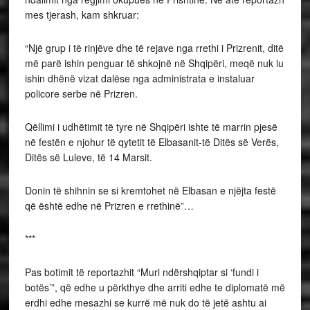
mes tjerash, kam shkruar:
“Një grup i të rinjëve dhe të rejave nga rrethi i Prizrenit, ditë
më parë ishin penguar të shkojnë në Shqipëri, meqë nuk iu
ishin dhënë vizat dalëse nga administrata e instaluar
policore serbe në Prizren.
Qëllimi i udhëtimit të tyre në Shqipëri ishte të marrin pjesë
në festën e njohur të qytetit të Elbasanit-të Ditës së Verës,
Ditës së Luleve, të 14 Marsit.
Donin të shihnin se si kremtohet në Elbasan e njëjta festë
që është edhe në Prizren e rrethinë”…
***
Pas botimit të reportazhit “Muri ndërshqiptar si ‘fundi i
botës’”, që edhe u përkthye dhe arriti edhe te diplomatë më
erdhi edhe mesazhi se kurrë më nuk do të jetë ashtu ai