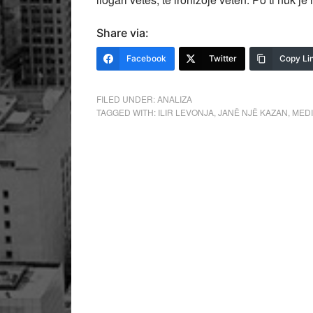
Share via:
Facebook
Twitter
Copy Li
FILED UNDER:
ANALIZA
TAGGED WITH:
ILIR LEVONJA
,
JANË NJË KAZAN
,
MEDI