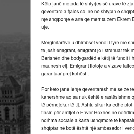
Këto janë metoda të shtyrjes së urave të zjar
qeveritare a fjalës së lirë në shtypin e shq
një shqiponjë e artë që merr ta zëm Ekrem 
ujë.
Mërgimtarëve u dhimbset vendi i tyre më shu
të jesh emigrant, emigrant jo i strehuar tek
Berishën dhe bodygardëd e këtij të fundit i
maunesh etj. Emigrant llotoje a vizave fallco
garantuar prej kohësh.
Por këto janë lehje qeveritarësh më se zë t
kahershme aq sa nuk është e rastësishme që 
të përndjekur të tij. Ashtu sikur ka edhe plot
flasin për arritjet e Enver Hoxhës në ndërtim
ndihma sociale a karta ushqimore të kapitaliz
shqiptar në botë është një ambasador i vendi