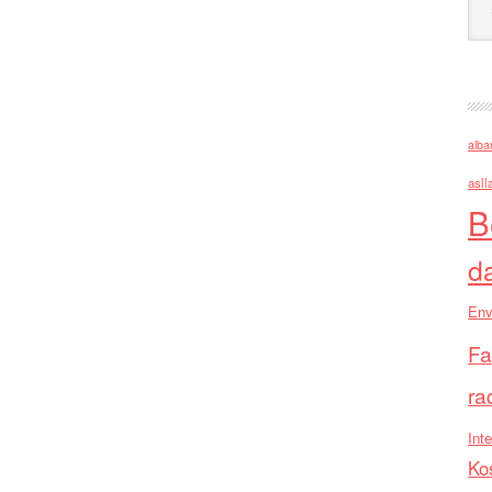
alba
asll
B
d
Env
Fa
ra
Inte
Ko