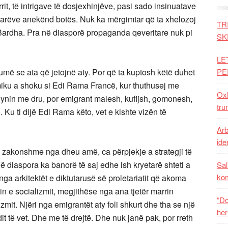
rit, të intrigave të dosjexhinjëve, pasi sado insinuatave
iptarëve anekënd botës. Nuk ka mërgimtar që ta xhelozoj
TR
Bardha. Pra në diasporë propaganda qeveritare nuk pi
SK
LE
më se ata që jetojnë aty. Por që ta kuptosh këtë duhet
PE
 miku a shoku si Edi Rama Francë, kur thuthusej me
Oxh
 hynin me dru, por emigrant malesh, kufijsh, gomonesh,
tru
. Ku ti dijë Edi Rama këto, vet e kishte vizën të
Arb
iden
ë zakonshme nga dheu amë, ca përpjekje a strategji të
diaspora ka banorë të saj edhe ish kryetarë shteti a
Sal
ko
 nga arkitektët e diktutarusë së proletariatit që akoma
in e socializmit, megjithëse nga ana tjetër marrin
“Do
mit. Njëri nga emigrantët aty foli shkurt dhe tha se një
her
t të vet. Dhe me të drejtë. Dhe nuk janë pak, por rreth