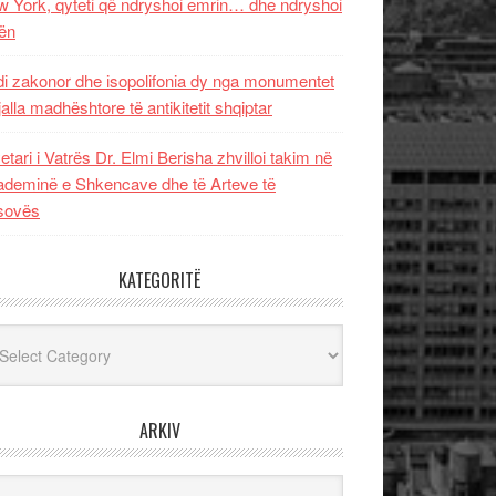
 York, qyteti që ndryshoi emrin… dhe ndryshoi
ën
i zakonor dhe isopolifonia dy nga monumentet
jalla madhështore të antikitetit shqiptar
etari i Vatrës Dr. Elmi Berisha zhvilloi takim në
deminë e Shkencave dhe të Arteve të
sovës
KATEGORITË
egoritë
ARKIV
iv