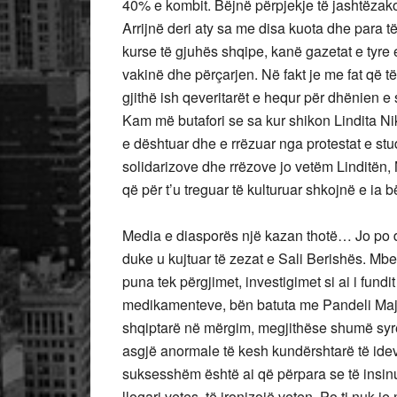
40% e kombit. Bëjnë përpjekje të jashtëzakon
Arrijnë deri aty sa me disa kuota dhe para të
kurse të gjuhës shqipe, kanë gazetat e tyre et
vakinë dhe përçarjen. Në fakt je me fat që të
gjithë ish qeveritarët e hequr për dhënien e 
Kam më butafori se sa kur shikon Lindita Niko
e dështuar dhe e rrëzuar nga protestat e stud
solidarizove dhe rrëzove jo vetëm Linditën, 
që për t’u treguar të kulturuar shkojnë e ia
Media e diasporës një kazan thotë… Jo po do
duke u kujtuar të zezat e Sali Berishës. Mbet
puna tek përgjimet, investigimet si ai i fundi
medikamenteve, bën batuta me Pandeli Majk
shqiptarë në mërgim, megjithëse shumë syre
asgjë anormale të kesh kundërshtarë të ideve
suksesshëm është ai që përpara se të insinuoj
llogari vetes, të ironizojë veten. Po ti nuk je 