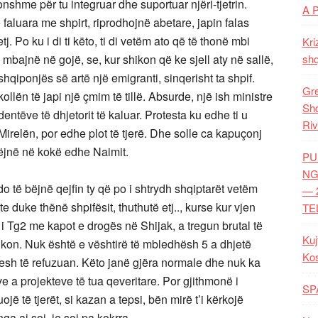
shme për tu integruar dhe suportuar njëri-tjetrin.
A 
 faluara me shpirt, riprodhojnë abetare, japin falas
j. Po ku i di ti këto, ti di vetëm ato që të thonë mbi
Kri
 mbajnë në gojë, se, kur shikon që ke sjell aty në sallë,
shq
shqiponjës së artë një emigranti, sinqerisht ta shpif.
Gre
llën të japi një çmim të tillë. Absurde, një ish ministre
Shq
entëve të dhjetorit të kaluar. Protesta ku edhe ti u
Riv
Mirelën, por edhe plot të tjerë. Dhe solle ca kapuçonj
 bëjnë në kokë edhe Naimit.
PU
NG
 të bëjnë qejfin ty që po i shtrydh shqiptarët vetëm
— 
e duke thënë shpifësit, thuthutë etj.., kurse kur vjen
TE
t i Tg2 me kapot e drogës në Shijak, a tregun brutal të
Kuj
on. Nuk është e vështirë të mbledhësh 5 a dhjetë
Ko
sh të refuzuan. Këto janë gjëra normale dhe nuk ka
 a projekteve të tua qeveritare. Por gjithmonë i
SP
ë të tjerët, si kazan a tepsi, bën mirë t’i kërkojë
nga ai soj, je soj pa kokrra.