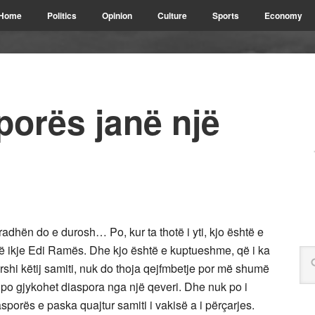
Home
Politics
Opinion
Culture
Sports
Economy
porës janë një
 radhën do e durosh… Po, kur ta thotë i yti, kjo është e
r në ikje Edi Ramës. Dhe kjo është e kuptueshme, që i ka
rshi këtij samiti, nuk do thoja qejfmbetje por më shumë
i po gjykohet diaspora nga një qeveri. Dhe nuk po i
sporës e paska quajtur samiti i vakisë a i përçarjes.