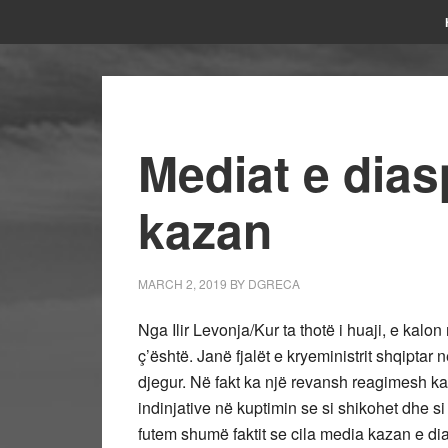
Mediat e dias
kazan
MARCH 2, 2019
BY
DGRECA
Nga Ilir Levonja/Kur ta thotë i huaji, e kalon
ç’është. Janë fjalët e kryeministrit shqipta
djegur. Në fakt ka një revansh reagimesh ka
indinjative në kuptimin se si shikohet dhe s
futem shumë faktit se cila media kazan e dia