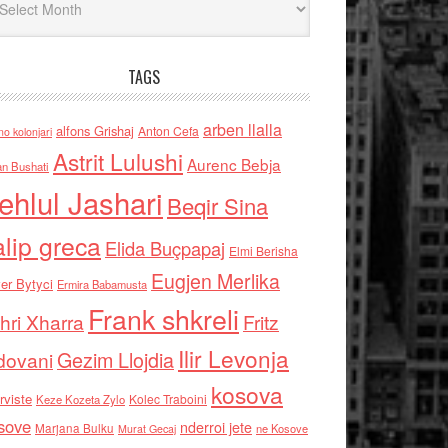
TAGS
arben llalla
alfons Grishaj
Anton Cefa
no kolonjari
Astrit Lulushi
Aurenc Bebja
an Bushati
ehlul Jashari
Beqir Sina
alip greca
Elida Buçpapaj
Elmi Berisha
Eugjen Merlika
er Bytyci
Ermira Babamusta
Frank shkreli
hri Xharra
Fritz
Ilir Levonja
Gezim Llojdia
dovani
kosova
rviste
Kolec Traboini
Keze Kozeta Zylo
sove
nderroi jete
Marjana Bulku
ne Kosove
Murat Gecaj