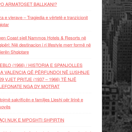
PO ARMATOSET BALLKANI?
za e vlerave – Tragjedia e vërtetë e tranzicionit
iptar
en Coast sjell Nammos Hotels & Resorts në
ipëri: Një destinacion i ri lifestyle merr formë në
ierën Shqiptare
EBLO (1966) / HISTORIA E SPANJOLLES
A VALENCIA QË PËRFUNDOI NË LUSHNJE
29 VJET PRITJE (1937 – 1966) TË NJË
LEFONATE NGA DY MOTRAT
tojmë sakrificën e familjes Lleshi për lirinë e
sovës
AÇI NUK E MPOSHTI SHPIRTIN