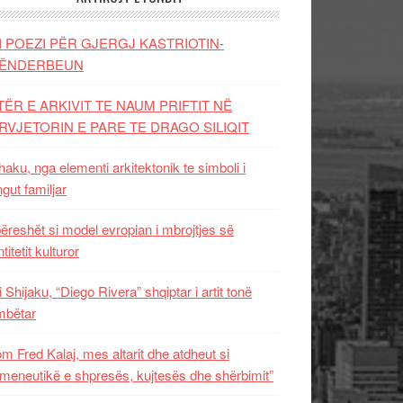
I POEZI PËR GJERGJ KASTRIOTIN-
ËNDERBEUN
TËR E ARKIVIT TE NAUM PRIFTIT NË
RVJETORIN E PARE TE DRAGO SILIQIT
aku, nga elementi arkitektonik te simboli i
ngut familjar
ëreshët si model evropian i mbrojtjes së
titetit kulturor
i Shijaku, “Diego Rivera” shqiptar i artit tonë
mbëtar
m Fred Kalaj, mes altarit dhe atdheut si
meneutikë e shpresës, kujtesës dhe shërbimit”