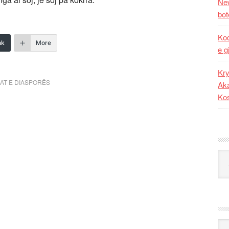
New
bot
Kod
nk
More
e g
Kry
AT E DIASPORËS
Aka
Ko
Kat
Ark