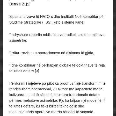
Detin e Zi.[2]
Sipas analizave të NATO-s dhe Institutit Ndërkombëtar për
Studime Strategjike (IISS), këto sisteme kanë:
* ndryshuar raportin midis flotave tradicionale dhe mjeteve
asimetrike,
* rritur rrezikun e operacioneve në distanca të gjata,
* dhe kontribuar në përhapjen globale të doktrinave të reja
të luftës detare.[3]
Përdorimi i mjeteve pa pilot ka prodhuar një transformim të
rëndësishëm operacional, ku aktorë me kapacitete më të
kufizuara mund të sfidojnë struktura tradicionale detare
përmes metodave asimetrike. Kjo ka krijuar një model të ri
të luftës detare, ku fleksibiliteti teknologjik dhe
mohueshmëria operative marrin rëndësi të veçantë.