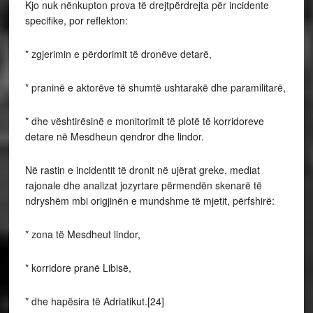
Kjo nuk nënkupton prova të drejtpërdrejta për incidente
specifike, por reflekton:
* zgjerimin e përdorimit të dronëve detarë,
* praninë e aktorëve të shumtë ushtarakë dhe paramilitarë,
* dhe vështirësinë e monitorimit të plotë të korridoreve
detare në Mesdheun qendror dhe lindor.
Në rastin e incidentit të dronit në ujërat greke, mediat
rajonale dhe analizat jozyrtare përmendën skenarë të
ndryshëm mbi origjinën e mundshme të mjetit, përfshirë:
* zona të Mesdheut lindor,
* korridore pranë Libisë,
* dhe hapësira të Adriatikut.[24]