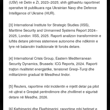
(USV) në Detin e Zi, 2023–2025; shih gjithashtu raportimet
operative të publikuara nga Ukrainian Navy dhe Defence
Intelligence of Ukraine (HUR).
[3] International Institute for Strategic Studies (IISS),
Maritime Security and Unmanned Systems Report 2024–
2025, London: IISS, 2025. Raporti analizon transformimin e
luftës detare përmes sistemeve autonome dhe ndikimin e
tyre në balancën tradicionale të forcës detare.
[4] International Crisis Group, Eastern Mediterranean
Security Dynamics, Brussels: ICG Reports, 2024. Raporti
trajton rivalitetet energjetike, tensionet Greqi–Turqi dhe
militarizimin gradual të Mesdheut lindor.
[5] Reuters, raportime mbi incidentin e mjetit detar pa pilot
në ujërat e Greqisë perëndimore dhe zhvillimet e sigurisë
detare në Mesdhe, 2026.
[6] Kathimerini dhe Ekathimerini, raportime mbi hetimet e