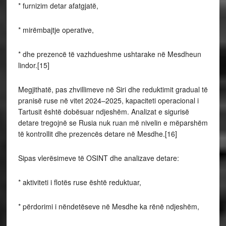
* furnizim detar afatgjatë,
* mirëmbajtje operative,
* dhe prezencë të vazhdueshme ushtarake në Mesdheun
lindor.[15]
Megjithatë, pas zhvillimeve në Siri dhe reduktimit gradual të
pranisë ruse në vitet 2024–2025, kapaciteti operacional i
Tartusit është dobësuar ndjeshëm. Analizat e sigurisë
detare tregojnë se Rusia nuk ruan më nivelin e mëparshëm
të kontrollit dhe prezencës detare në Mesdhe.[16]
Sipas vlerësimeve të OSINT dhe analizave detare:
* aktiviteti i flotës ruse është reduktuar,
* përdorimi i nëndetëseve në Mesdhe ka rënë ndjeshëm,