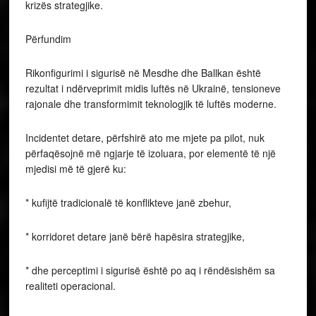
krizës strategjike.
Përfundim
Rikonfigurimi i sigurisë në Mesdhe dhe Ballkan është
rezultat i ndërveprimit midis luftës në Ukrainë, tensioneve
rajonale dhe transformimit teknologjik të luftës moderne.
Incidentet detare, përfshirë ato me mjete pa pilot, nuk
përfaqësojnë më ngjarje të izoluara, por elementë të një
mjedisi më të gjerë ku:
* kufijtë tradicionalë të konflikteve janë zbehur,
* korridoret detare janë bërë hapësira strategjike,
* dhe perceptimi i sigurisë është po aq i rëndësishëm sa
realiteti operacional.