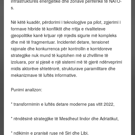
infrastrukturës energjetike dhe zonave periferike të NATO-
s.
Në këtë kuadër, përdorimi i teknologjive pa pilot, zgjerimi i
formave hibride të konfliktit dhe rritja e rivaliteteve
gjeopolitike kanë krijuar një mjedis sigurie më kompleks
dhe më të fragmentuar. Incidentet detare, tensionet
rajonale dhe konkurrenca për kontrollin e korridoreve
strategjike nuk mund të kuptohen më si zhvillime të
izoluara, por si pjesë e një sistemi më të gjerë ndërveprimi
midis aktorëve shtetërorë, strukturave paramilitare dhe
mekanizmave të luftës informative.
Punimi analizon:
* transformimin e luftës detare moderne pas vitit 2022,
* rëndësinë strategjike të Mesdheut lindor dhe Adriatikut,
* ndikimin e pranisë ruse në Siri dhe Libi,