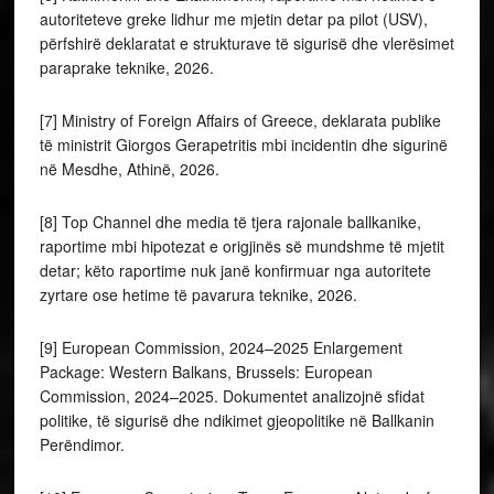
autoriteteve greke lidhur me mjetin detar pa pilot (USV),
përfshirë deklaratat e strukturave të sigurisë dhe vlerësimet
paraprake teknike, 2026.
[7] Ministry of Foreign Affairs of Greece, deklarata publike
të ministrit Giorgos Gerapetritis mbi incidentin dhe sigurinë
në Mesdhe, Athinë, 2026.
[8] Top Channel dhe media të tjera rajonale ballkanike,
raportime mbi hipotezat e origjinës së mundshme të mjetit
detar; këto raportime nuk janë konfirmuar nga autoritete
zyrtare ose hetime të pavarura teknike, 2026.
[9] European Commission, 2024–2025 Enlargement
Package: Western Balkans, Brussels: European
Commission, 2024–2025. Dokumentet analizojnë sfidat
politike, të sigurisë dhe ndikimet gjeopolitike në Ballkanin
Perëndimor.