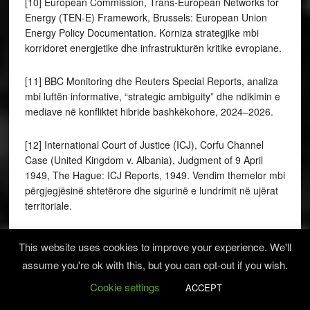
[10] European Commission, Trans-European Networks for
Energy (TEN-E) Framework, Brussels: European Union
Energy Policy Documentation. Korniza strategjike mbi
korridoret energjetike dhe infrastrukturën kritike evropiane.
[11] BBC Monitoring dhe Reuters Special Reports, analiza
mbi luftën informative, “strategic ambiguity” dhe ndikimin e
mediave në konfliktet hibride bashkëkohore, 2024–2026.
[12] International Court of Justice (ICJ), Corfu Channel
Case (United Kingdom v. Albania), Judgment of 9 April
1949, The Hague: ICJ Reports, 1949. Vendim themelor mbi
përgjegjësinë shtetërore dhe sigurinë e lundrimit në ujërat
territoriale.
[13] North Atlantic Treaty Organization (NATO), NATO 2022
This website uses cookies to improve your experience. We'll
Strategic Concept, Madrid Summit Declaration, Brussels,
assume you're ok with this, but you can opt-out if you wish.
2022. Dokumenti përshkruan transformimin e mjedisit
strategjik euro-atlantik pas luftës në Ukrainë.
Cookie settings
ACCEPT