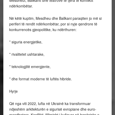
Mesdheut, Ballkanit dhe teatrove të tjera të konfliktit
ndërkombëtar.
Në këtë kuptim, Mesdheu dhe Ballkani paraqiten jo më si
periferi të rendit ndërkombëtar, por si nyje qendrore të
konkurrencës gjeopolitike, ku ndërthuren:
* siguria energjetike,
* rivalitetet ushtarake,
* teknologjitë emergjente,
* dhe format moderne të luftës hibride.
Hyrje
Që nga viti 2022, lufta në Ukrainë ka transformuar
ndjeshëm arkitekturën e sigurisë evropiane dhe euro-
mesdhetare. Konflikti, fillimisht i kufizuar në hapësirën e