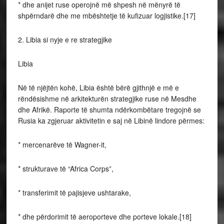
* dhe anijet ruse operojnë më shpesh në mënyrë të
shpërndarë dhe me mbështetje të kufizuar logjistike.[17]
2. Libia si nyje e re strategjike
Libia
Në të njëjtën kohë, Libia është bërë gjithnjë e më e
rëndësishme në arkitekturën strategjike ruse në Mesdhe
dhe Afrikë. Raporte të shumta ndërkombëtare tregojnë se
Rusia ka zgjeruar aktivitetin e saj në Libinë lindore përmes:
* mercenarëve të Wagner-it,
* strukturave të “Africa Corps”,
* transferimit të pajisjeve ushtarake,
* dhe përdorimit të aeroporteve dhe porteve lokale.[18]