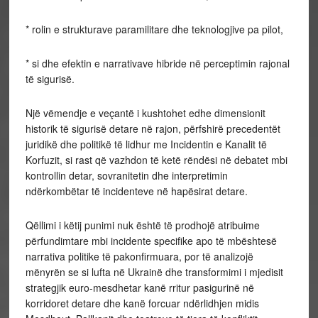
* rolin e strukturave paramilitare dhe teknologjive pa pilot,
* si dhe efektin e narrativave hibride në perceptimin rajonal
të sigurisë.
Një vëmendje e veçantë i kushtohet edhe dimensionit
historik të sigurisë detare në rajon, përfshirë precedentët
juridikë dhe politikë të lidhur me Incidentin e Kanalit të
Korfuzit, si rast që vazhdon të ketë rëndësi në debatet mbi
kontrollin detar, sovranitetin dhe interpretimin
ndërkombëtar të incidenteve në hapësirat detare.
Qëllimi i këtij punimi nuk është të prodhojë atribuime
përfundimtare mbi incidente specifike apo të mbështesë
narrativa politike të pakonfirmuara, por të analizojë
mënyrën se si lufta në Ukrainë dhe transformimi i mjedisit
strategjik euro-mesdhetar kanë rritur pasigurinë në
korridoret detare dhe kanë forcuar ndërlidhjen midis