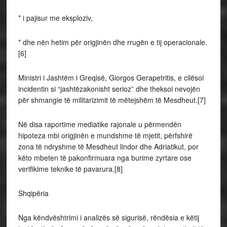
* i pajisur me eksploziv,
* dhe nën hetim për origjinën dhe rrugën e tij operacionale.
[6]
Ministri i Jashtëm i Greqisë, Giorgos Gerapetritis, e cilësoi
incidentin si “jashtëzakonisht serioz” dhe theksoi nevojën
për shmangie të militarizimit të mëtejshëm të Mesdheut.[7]
Në disa raportime mediatike rajonale u përmendën
hipoteza mbi origjinën e mundshme të mjetit, përfshirë
zona të ndryshme të Mesdheut lindor dhe Adriatikut, por
këto mbeten të pakonfirmuara nga burime zyrtare ose
verifikime teknike të pavarura.[8]
Shqipëria
Nga këndvështrimi i analizës së sigurisë, rëndësia e këtij