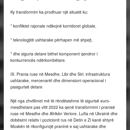
Ky transformim ka prodhuar një situatë ku:
* konfliktet rajonale ndikojnë korridoret globale,
* teknologjitë ushtarake përhapen më shpejt,
* dhe siguria detare bëhet komponent qendror i
konkurrencës ndërkombëtare.
IX. Prania ruse në Mesdhe, Libi dhe Siri: infrastruktura
ushtarake, mercenarët dhe dimensioni operacional i
pasigurisë detare
Një nga zhvillimet më të rëndësishme të sigurisë euro-
mesdhetare pas vitit 2022 ka qenë transformimi i pranisë
ruse në Mesdhe dhe Afrikën Veriore. Lufta në Ukrainë dhe
dobësimi relativ i pozicionit rus në Detin e Zi kanë shtyrë
Moskën të rikonfigurojë praninë e saj ushtarake dhe