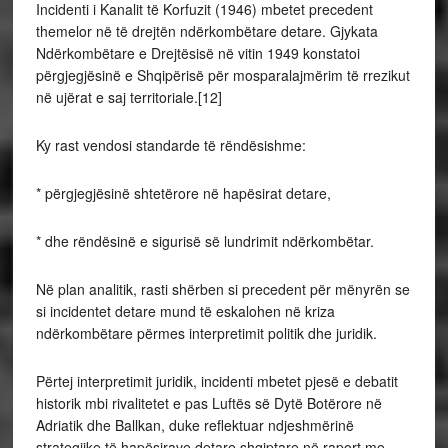
Incidenti i Kanalit të Korfuzit (1946) mbetet precedent
themelor në të drejtën ndërkombëtare detare. Gjykata
Ndërkombëtare e Drejtësisë në vitin 1949 konstatoi
përgjegjësinë e Shqipërisë për mosparalajmërim të rrezikut
në ujërat e saj territoriale.[12]
Ky rast vendosi standarde të rëndësishme:
* përgjegjësinë shtetërore në hapësirat detare,
* dhe rëndësinë e sigurisë së lundrimit ndërkombëtar.
Në plan analitik, rasti shërben si precedent për mënyrën se
si incidentet detare mund të eskalohen në kriza
ndërkombëtare përmes interpretimit politik dhe juridik.
Përtej interpretimit juridik, incidenti mbetet pjesë e debatit
historik mbi rivalitetet e pas Luftës së Dytë Botërore në
Adriatik dhe Ballkan, duke reflektuar ndjeshmërinë
strategjike të hapësirave detare shqiptare në raport me