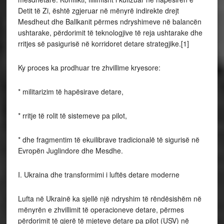
Detit të Zi, është zgjeruar në mënyrë indirekte drejt
Mesdheut dhe Ballkanit përmes ndryshimeve në balancën
ushtarake, përdorimit të teknologjive të reja ushtarake dhe
rritjes së pasigurisë në korridoret detare strategjike.[1]
Ky proces ka prodhuar tre zhvillime kryesore:
* militarizim të hapësirave detare,
* rritje të rolit të sistemeve pa pilot,
* dhe fragmentim të ekuilibrave tradicionalë të sigurisë në
Evropën Juglindore dhe Mesdhe.
I. Ukraina dhe transformimi i luftës detare moderne
Lufta në Ukrainë ka sjellë një ndryshim të rëndësishëm në
mënyrën e zhvillimit të operacioneve detare, përmes
përdorimit të gjerë të mjeteve detare pa pilot (USV) në