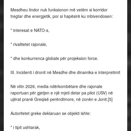
Mesdheu lindor nuk funksionon më vetëm si korridor
tregtar dhe energjetik, por si hapësirë ku mbivendosen:
* interesat e NATO-s,
* rivalitetet rajonale,
* dhe konkurrenca globale për projeksion force.
III. Incidenti i dronit në Mesdhe dhe dinamika e interpretimit
Në vitin 2026, media ndërkombëtare dhe rajonale
raportuan për gjetjen e një mjeti detar pa pilot (USV) në
ujërat pranë Greqisë perëndimore, në zonën e Jonit.[5]
Autoritetet greke deklaruan se objekti ishte:
* i tipit ushtarak,