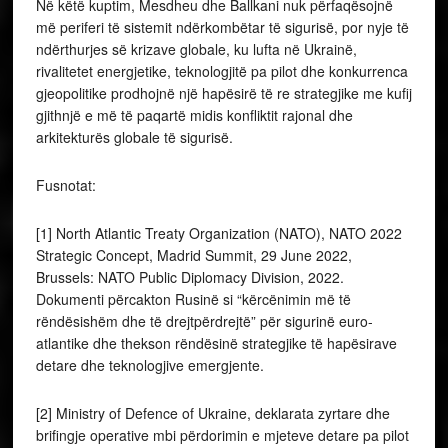
Në këtë kuptim, Mesdheu dhe Ballkani nuk përfaqësojnë
më periferi të sistemit ndërkombëtar të sigurisë, por nyje të
ndërthurjes së krizave globale, ku lufta në Ukrainë,
rivalitetet energjetike, teknologjitë pa pilot dhe konkurrenca
gjeopolitike prodhojnë një hapësirë të re strategjike me kufij
gjithnjë e më të paqartë midis konfliktit rajonal dhe
arkitekturës globale të sigurisë.
Fusnotat:
[1] North Atlantic Treaty Organization (NATO), NATO 2022
Strategic Concept, Madrid Summit, 29 June 2022,
Brussels: NATO Public Diplomacy Division, 2022.
Dokumenti përcakton Rusinë si “kërcënimin më të
rëndësishëm dhe të drejtpërdrejtë” për sigurinë euro-
atlantike dhe thekson rëndësinë strategjike të hapësirave
detare dhe teknologjive emergjente.
[2] Ministry of Defence of Ukraine, deklarata zyrtare dhe
brifingje operative mbi përdorimin e mjeteve detare pa pilot