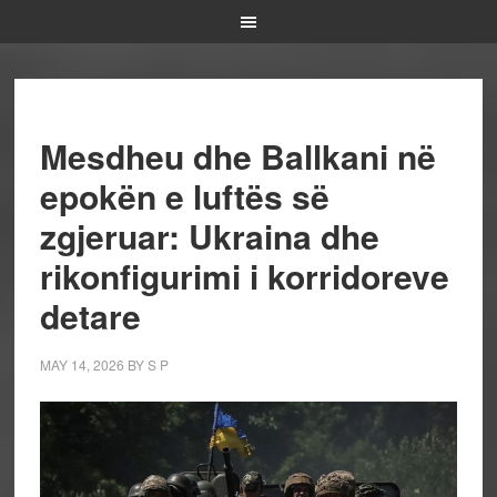
Mesdheu dhe Ballkani në
epokën e luftës së
zgjeruar: Ukraina dhe
rikonfigurimi i korridoreve
detare
MAY 14, 2026
BY
S P