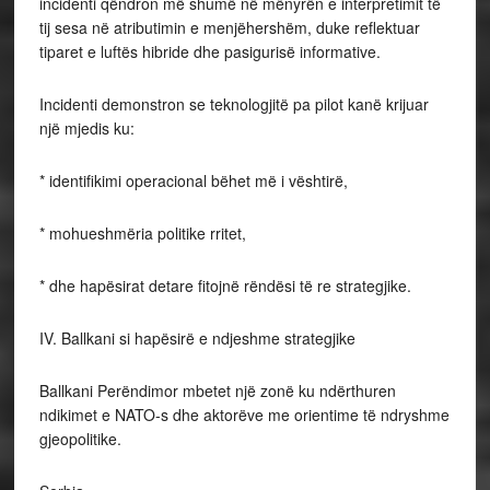
incidenti qëndron më shumë në mënyrën e interpretimit të
tij sesa në atributimin e menjëhershëm, duke reflektuar
tiparet e luftës hibride dhe pasigurisë informative.
Incidenti demonstron se teknologjitë pa pilot kanë krijuar
një mjedis ku:
* identifikimi operacional bëhet më i vështirë,
* mohueshmëria politike rritet,
* dhe hapësirat detare fitojnë rëndësi të re strategjike.
IV. Ballkani si hapësirë e ndjeshme strategjike
Ballkani Perëndimor mbetet një zonë ku ndërthuren
ndikimet e NATO-s dhe aktorëve me orientime të ndryshme
gjeopolitike.