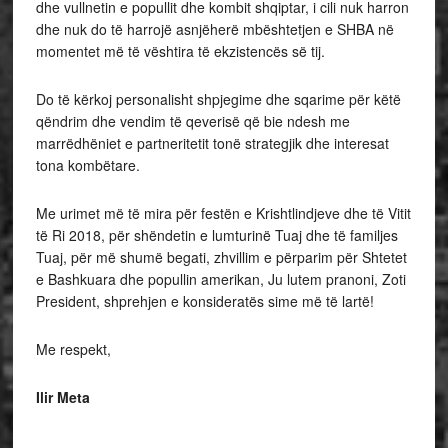
dhe vullnetin e popullit dhe kombit shqiptar, i cili nuk harron
dhe nuk do të harrojë asnjëherë mbështetjen e SHBA në
momentet më të vështira të ekzistencës së tij.
Do të kërkoj personalisht shpjegime dhe sqarime për këtë
qëndrim dhe vendim të qeverisë që bie ndesh me
marrëdhëniet e partneritetit tonë strategjik dhe interesat
tona kombëtare.
Me urimet më të mira për festën e Krishtlindjeve dhe të Vitit
të Ri 2018, për shëndetin e lumturinë Tuaj dhe të familjes
Tuaj, për më shumë begati, zhvillim e përparim për Shtetet
e Bashkuara dhe popullin amerikan, Ju lutem pranoni, Zoti
President, shprehjen e konsideratës sime më të lartë!
Me respekt,
Ilir Meta