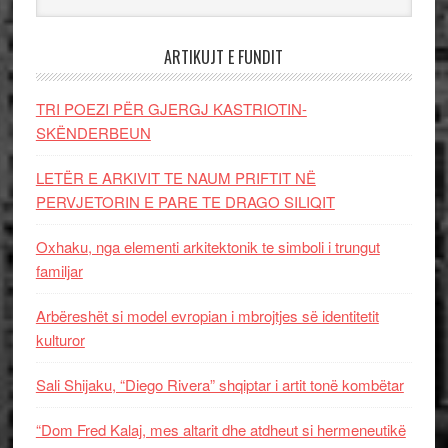
ARTIKUJT E FUNDIT
TRI POEZI PËR GJERGJ KASTRIOTIN-
SKËNDERBEUN
LETËR E ARKIVIT TE NAUM PRIFTIT NË
PERVJETORIN E PARE TE DRAGO SILIQIT
Oxhaku, nga elementi arkitektonik te simboli i trungut
familjar
Arbëreshët si model evropian i mbrojtjes së identitetit
kulturor
Sali Shijaku, “Diego Rivera” shqiptar i artit tonë kombëtar
“Dom Fred Kalaj, mes altarit dhe atdheut si hermeneutikë