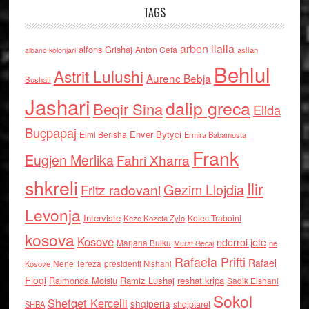
TAGS
arben llalla
alfons Grishaj
Anton Cefa
asllan
albano kolonjari
Behlul
Astrit Lulushi
Aurenc Bebja
Bushati
Jashari
dalip greca
Beqir Sina
Elida
Buçpapaj
Enver Bytyci
Elmi Berisha
Ermira Babamusta
Frank
Eugjen Merlika
Fahri Xharra
shkreli
Ilir
Gezim Llojdia
Fritz radovani
Levonja
Interviste
Kolec Traboini
Keze Kozeta Zylo
kosova
Kosove
nderroi jete
Marjana Bulku
ne
Murat Gecaj
Rafaela Prifti
Rafael
Nene Tereza
Kosove
presidenti Nishani
Floqi
Raimonda Moisiu
Ramiz Lushaj
reshat kripa
Sadik Elshani
Sokol
Shefqet Kercelli
shqiperia
shqiptaret
SHBA