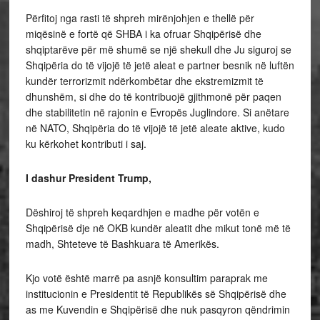
Përfitoj nga rasti të shpreh mirënjohjen e thellë për
miqësinë e fortë që SHBA i ka ofruar Shqipërisë dhe
shqiptarëve për më shumë se një shekull dhe Ju siguroj se
Shqipëria do të vijojë të jetë aleat e partner besnik në luftën
kundër terrorizmit ndërkombëtar dhe ekstremizmit të
dhunshëm, si dhe do të kontribuojë gjithmonë për paqen
dhe stabilitetin në rajonin e Evropës Juglindore. Si anëtare
në NATO, Shqipëria do të vijojë të jetë aleate aktive, kudo
ku kërkohet kontributi i saj.
I dashur President Trump,
Dëshiroj të shpreh keqardhjen e madhe për votën e
Shqipërisë dje në OKB kundër aleatit dhe mikut tonë më të
madh, Shteteve të Bashkuara të Amerikës.
Kjo votë është marrë pa asnjë konsultim paraprak me
institucionin e Presidentit të Republikës së Shqipërisë dhe
as me Kuvendin e Shqipërisë dhe nuk pasqyron qëndrimin