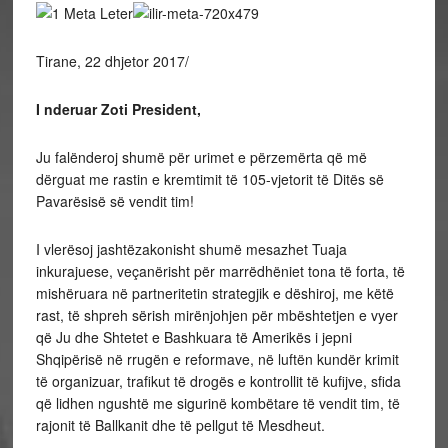
Tirane, 22 dhjetor 2017/
I nderuar Zoti President,
Ju falënderoj shumë për urimet e përzemërta që më
dërguat me rastin e kremtimit të 105-vjetorit të Ditës së
Pavarësisë së vendit tim!
I vlerësoj jashtëzakonisht shumë mesazhet Tuaja
inkurajuese, veçanërisht për marrëdhëniet tona të forta, të
mishëruara në partneritetin strategjik e dëshiroj, me këtë
rast, të shpreh sërish mirënjohjen për mbështetjen e vyer
që Ju dhe Shtetet e Bashkuara të Amerikës i jepni
Shqipërisë në rrugën e reformave, në luftën kundër krimit
të organizuar, trafikut të drogës e kontrollit të kufijve, sfida
që lidhen ngushtë me sigurinë kombëtare të vendit tim, të
rajonit të Ballkanit dhe të pellgut të Mesdheut.