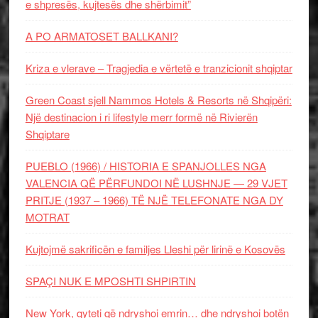
e shpresës, kujtesës dhe shërbimit”
A PO ARMATOSET BALLKANI?
Kriza e vlerave – Tragjedia e vërtetë e tranzicionit shqiptar
Green Coast sjell Nammos Hotels & Resorts në Shqipëri:
Një destinacion i ri lifestyle merr formë në Rivierën
Shqiptare
PUEBLO (1966) / HISTORIA E SPANJOLLES NGA
VALENCIA QË PËRFUNDOI NË LUSHNJE — 29 VJET
PRITJE (1937 – 1966) TË NJË TELEFONATE NGA DY
MOTRAT
Kujtojmë sakrificën e familjes Lleshi për lirinë e Kosovës
SPAÇI NUK E MPOSHTI SHPIRTIN
New York, qyteti që ndryshoi emrin… dhe ndryshoi botën