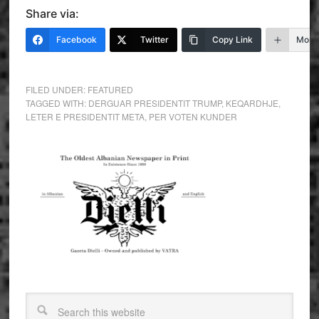
Share via:
Facebook
Twitter
Copy Link
More
FILED UNDER:
FEATURED
TAGGED WITH:
DERGUAR PRESIDENTIT TRUMP
,
KEQARDHJE
,
LETER E PRESIDENTIT META
,
PER VOTEN KUNDER