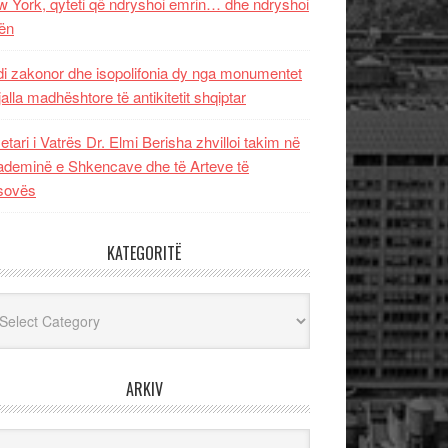
 York, qyteti që ndryshoi emrin… dhe ndryshoi
ën
i zakonor dhe isopolifonia dy nga monumentet
jalla madhështore të antikitetit shqiptar
etari i Vatrës Dr. Elmi Berisha zhvilloi takim në
deminë e Shkencave dhe të Arteve të
sovës
KATEGORITË
egoritë
ARKIV
iv