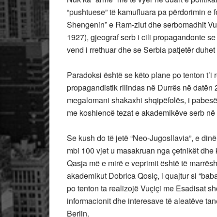
“pushtuese” të kamufluara pa përdorimin e f
Shengenin” e Ram-ziut dhe serbomadhit Vuçi
1927), gjeograf serb i cili propagandonte se
vend i rrethuar dhe se Serbia patjetër duhet 
Paradoksi është se këto plane po tenton t’i r
propagandistik rilindas në Durrës në datën 21
megalomani shakaxhi shqipëfolës, i pabesë, 
me koshiencë tezat e akademikëve serb në vi
Se kush do të jetë “Neo-Jugosllavia”, e dinë
mbi 100 vjet u masakruan nga çetnikët dhe k
Qasja më e mirë e veprimit është të marrësh
akademikut Dobrica Qosiç, i quajtur si “bab
po tenton ta realizojë Vuçiçi me Esadisat shq
informacionit dhe interesave të aleatëve ta
Berlin.