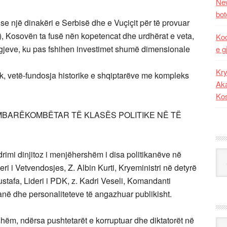
New
bot
se një dinakëri e Serbisë dhe e Vuçiçit për të provuar
), Kosovën ta fusë nën kopetencat dhe urdhërat e veta,
Kod
regjeve, ku pas fshihen investimet shumë dimensionale
e g
Kry
ik, vetë-fundosja historike e shqiptarëve me kompleks
Aka
Ko
BARËKOMBËTAR TË KLASËS POLITIKE NË TË
rimi dinjitoz i menjëhershëm i disa politikanëve në
Kat
ri i Vetvendosjes, Z. Albin Kurti, Kryeministri në detyrë
stafa, Lideri i PDK, z. Kadri Veseli, Komandanti
në dhe personaliteteve të angazhuar publikisht.
shëm, ndërsa pushtetarët e korruptuar dhe diktatorët në
Ark