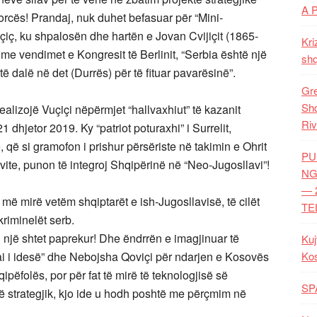
A 
orcës! Prandaj, nuk duhet befasuar për “Mini-
ç, ku shpalosën dhe hartën e Jovan Cvijiçit (1865-
Kri
 me vendimet e Kongresit të Berlinit, “Serbia është një
shq
të dalë në det (Durrës) për të fituar pavarësinë”.
Gre
Shq
ealizojë Vuçiçi nëpërmjet “hallvaxhiut” të kazanit
Riv
 dhjetor 2019. Ky “patriot poturaxhi” i Surrelit,
që si gramofon i prishur përsëriste në takimin e Ohrit
PU
te, punon të integroj Shqipërinë në “Neo-Jugosllavi”!
NG
— 
 më mirë vetëm shqiptarët e ish-Jugosllavisë, të cilët
TE
riminelët serb.
 një shtet paprekur! Dhe ëndrrën e imagjinuar të
Kuj
ai i idesë” dhe Nebojsha Qoviçi për ndarjen e Kosovës
Ko
ipëfolës, por për fat të mirë të teknologjisë së
SP
në strategjik, kjo ide u hodh poshtë me përçmim në