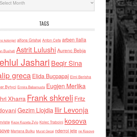
TAGS
arben llalla
alfons Grishaj
Anton Cefa
no kolonjari
Astrit Lulushi
Aurenc Bebja
an Bushati
ehlul Jashari
Beqir Sina
alip greca
Elida Buçpapaj
Elmi Berisha
Eugjen Merlika
er Bytyci
Ermira Babamusta
Frank shkreli
hri Xharra
Fritz
Ilir Levonja
Gezim Llojdia
dovani
kosova
rviste
Kolec Traboini
Keze Kozeta Zylo
sove
nderroi jete
Marjana Bulku
ne Kosove
Murat Gecaj