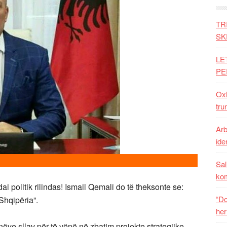
TR
SK
LE
PE
Oxh
tru
Arb
iden
Sal
ko
i politik rilindas! Ismail Qemali do të theksonte se:
“Do
Shqipëria”.
her
nëve sllav për të vënë në zbatim projekte strategjike