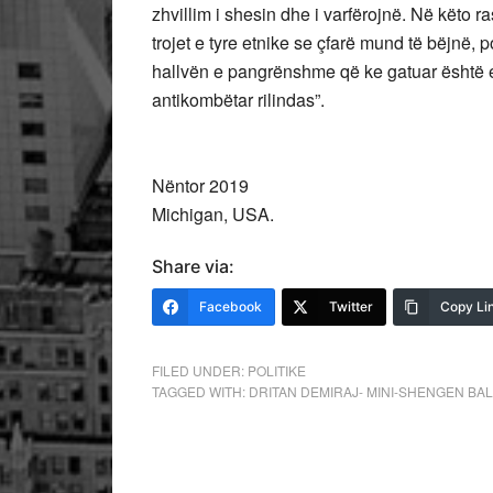
zhvillim i shesin dhe i varfërojnë. Në këto r
trojet e tyre etnike se çfarë mund të bëjnë, po
hallvën e pangrënshme që ke gatuar është e
antikombëtar rilindas”.
Nëntor 2019
Michigan, USA.
Share via:
Facebook
Twitter
Copy Li
FILED UNDER:
POLITIKE
TAGGED WITH:
DRITAN DEMIRAJ- MINI-SHENGEN BAL