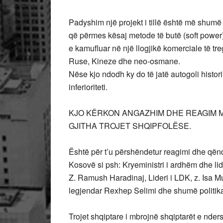
Padyshim një projekt i tillë është më shumë 
që përmes kësaj metode të butë (soft power
e kamufluar në një llogjikë komerciale të t
Ruse, Kineze dhe neo-osmane.
Nëse kjo ndodh ky do të jatë autogoli histor
inferioriteti.
KJO KËRKON ANGAZHIM DHE REAGIM M
GJITHA TROJET SHQIPFOLËSE.
Është për t’u përshëndetur reagimi dhe qënd
Kosovë si psh: Kryeministri i ardhëm dhe lide
Z. Ramush Haradinaj, Lideri i LDK, z. Isa Mu
legjendar Rexhep Selimi dhe shumë politika
Trojet shqiptare i mbrojnë shqiptarët e nder