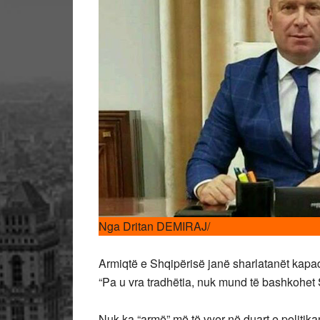
Nga Dritan DEMIRAJ/
Armiqtë e Shqipërisë janë sharlatanët kapada
“Pa u vra tradhëtia, nuk mund të bashkohet 
Nuk ka “armë” më të vyer në duart e politika