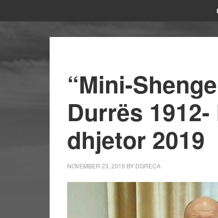
“Mini-Shengen
Durrës 1912-
dhjetor 2019
NOVEMBER 23, 2019
BY
DGRECA