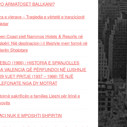
PO ARMATOSET BALLKANI?
za e vlerave – Tragjedia e vërtetë e tranzicionit
iptar
en Coast sjell Nammos Hotels & Resorts në
ipëri: Një destinacion i ri lifestyle merr formë në
ierën Shqiptare
EBLO (1966) / HISTORIA E SPANJOLLES
A VALENCIA QË PËRFUNDOI NË LUSHNJE
29 VJET PRITJE (1937 – 1966) TË NJË
LEFONATE NGA DY MOTRAT
tojmë sakrificën e familjes Lleshi për lirinë e
sovës
AÇI NUK E MPOSHTI SHPIRTIN