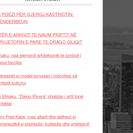
I POEZI PËR GJERGJ KASTRIOTIN-
ËNDERBEUN
TËR E ARKIVIT TE NAUM PRIFTIT NË
RVJETORIN E PARE TE DRAGO SILIQIT
aku, nga elementi arkitektonik te simboli i
ngut familjar
ëreshët si model evropian i mbrojtjes së
titetit kulturor
i Shijaku, “Diego Rivera” shqiptar i artit tonë
mbëtar
m Fred Kalaj, mes altarit dhe atdheut si
meneutikë e shpresës, kujtesës dhe shërbimit”