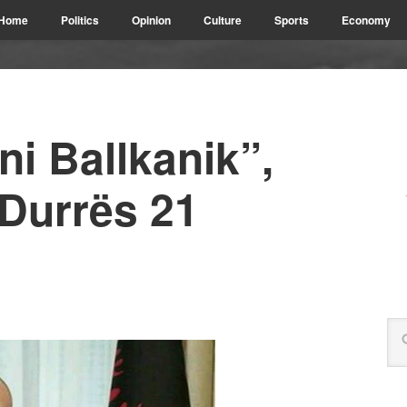
Home
Politics
Opinion
Culture
Sports
Economy
i Ballkanik”,
 Durrës 21