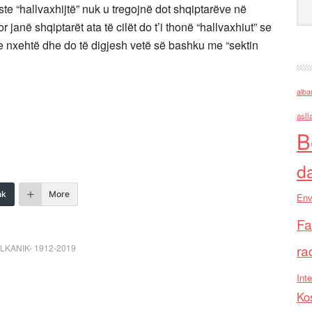
aste “hallvaxhijtë” nuk u tregojnë dot shqiptarëve në
r janë shqiptarët ata të cilët do t’i thonë “hallvaxhiut” se
 nxehtë dhe do të digjesh vetë së bashku me “sektin
alba
asll
B
d
nk
More
Env
Fa
ra
LKANIK- 1912-2019
Inte
Ko