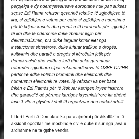
përpjekja e dy ndërmjetësuesve europianë nuk pati sukses
sepse Edi Rama refuzon qeverinë teknike të zgjedhjeve të
lira, si zgjidhjen e vetme por edhe si zgjidhjen e ndershme
për të krijuar kushte dhe premisa të barabarta për zgjedhje
të lira dhe të ndershme duke zbatuar ligjin për
dekriminalizimin, pra duke larguar kriminelët nga
institucionet shtetërore, duke luftuar trafikun e drogës,
kultivimin dhe paratë e drogës si kërcënim jetik për
demokracinë dhe votën e lurë dhe duke garantuar
reformën zgjedhore sipas rekomandimeve të OSBE-ODIHR
përfshirë edhe votimin biometrik dhe elektronik dhe
numërimin elektronik të votës. Ky refuzim ka për bazë
frikën e Edi Ramës për të lëshuar karrigen kryeministrore
dhe garancitë që përmes karriges kryeministrore ka dhënë
tash 3 vite e gjysëm krimit të organizuar dhe narkokartelit.
Lideri i Partisë Demokratike paralajmëroi përshkallëzim të
aksionit opozitar me mosbindje civile duke nisur nga java e
ardhshme në të gjithë vendin.