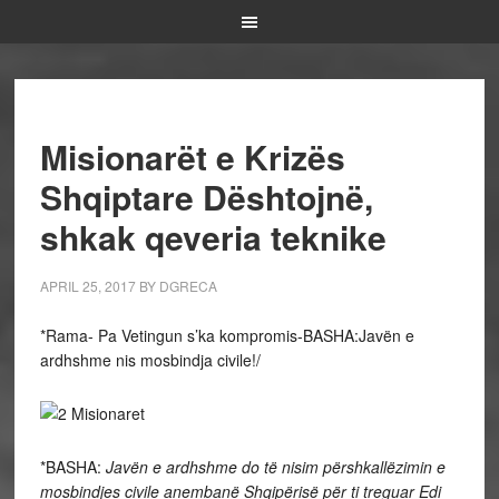
Misionarët e Krizës
Shqiptare Dështojnë,
shkak qeveria teknike
APRIL 25, 2017
BY
DGRECA
*Rama- Pa Vetingun s’ka kompromis-BASHA:Javën e
ardhshme nis mosbindja civile!/
*BASHA:
Javën e ardhshme do të nisim përshkallëzimin e
mosbindjes civile anembanë Shqipërisë për ti treguar
Edi