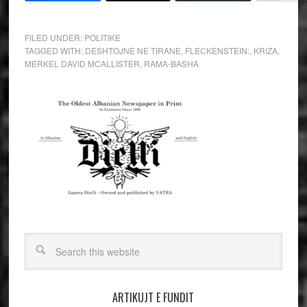
FILED UNDER:
POLITIKE
TAGGED WITH:
DESHTOJNE NE TIRANE
,
FLECKENSTEIN:
,
KRIZA
,
MERKEL DAVID MCALLISTER
,
RAMA-BASHA
ARTIKUJT E FUNDIT