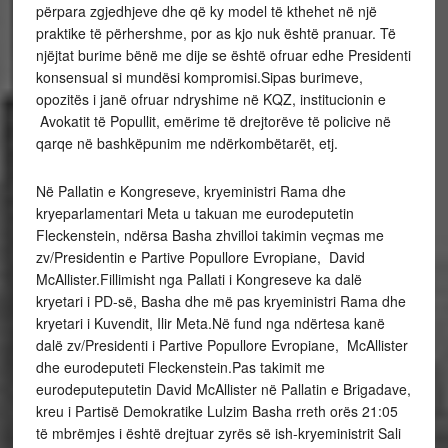
përpara zgjedhjeve dhe që ky model të kthehet në një
praktike të përhershme, por as kjo nuk është pranuar. Të
njëjtat burime bënë me dije se është ofruar edhe Presidenti
konsensual si mundësi kompromisi.Sipas burimeve,
opozitës i janë ofruar ndryshime në KQZ, institucionin e
Avokatit të Popullit, emërime të drejtorëve të policive në
qarqe në bashkëpunim me ndërkombëtarët, etj.
Në Pallatin e Kongreseve, kryeministri Rama dhe
kryeparlamentari Meta u takuan me eurodeputetin
Fleckenstein, ndërsa Basha zhvilloi takimin veçmas me
zv/Presidentin e Partive Popullore Evropiane, David
McAllister.Fillimisht nga Pallati i Kongreseve ka dalë
kryetari i PD-së, Basha dhe më pas kryeministri Rama dhe
kryetari i Kuvendit, Ilir Meta.Në fund nga ndërtesa kanë
dalë zv/Presidenti i Partive Popullore Evropiane, McAllister
dhe eurodeputeti Fleckenstein.Pas takimit me
eurodeputeputetin David McAllister në Pallatin e Brigadave,
kreu i Partisë Demokratike Lulzim Basha rreth orës 21:05
të mbrëmjes i është drejtuar zyrës së ish-kryeministrit Sali