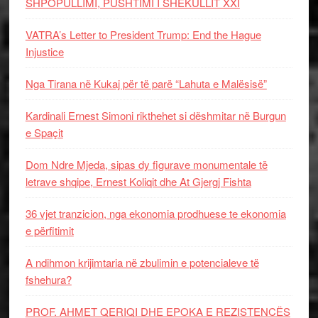
SHPOPULLIMI, PUSHTIMI I SHEKULLIT XXI
VATRA’s Letter to President Trump: End the Hague
Injustice
Nga Tirana në Kukaj për të parë “Lahuta e Malësisë”
Kardinali Ernest Simoni rikthehet si dëshmitar në Burgun
e Spaçit
Dom Ndre Mjeda, sipas dy figurave monumentale të
letrave shqipe, Ernest Koliqit dhe At Gjergj Fishta
36 vjet tranzicion, nga ekonomia prodhuese te ekonomia
e përfitimit
A ndihmon krijimtaria në zbulimin e potencialeve të
fshehura?
PROF. AHMET QERIQI DHE EPOKA E REZISTENCЁS