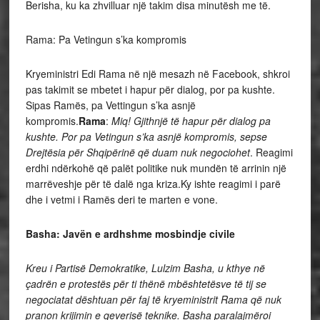
Berisha, ku ka zhvilluar një takim disa minutësh me të.
Rama: Pa Vetingun s’ka kompromis
Kryeministri Edi Rama në një mesazh në Facebook, shkroi
pas takimit se mbetet i hapur për dialog, por pa kushte.
Sipas Ramës, pa Vettingun s’ka asnjë
kompromis.
Rama
:
Miq! Gjithnjë të hapur për dialog pa
kushte. Por pa Vetingun s’ka asnjë kompromis, sepse
Drejtësia për Shqipërinë që duam nuk negociohet
. Reagimi
erdhi ndërkohë që palët politike nuk mundën të arrinin një
marrëveshje për të dalë nga kriza.Ky ishte reagimi i parë
dhe i vetmi i Ramës deri te marten e vone.
Basha: Javën e ardhshme mosbindje civile
Kreu i Partisë Demokratike, Lulzim Basha, u kthye në
çadrën e protestës për ti thënë mbështetësve të tij se
negociatat dështuan për faj të kryeministrit Rama që nuk
pranon krijimin e qeverisë teknike. Basha paralajmëroi