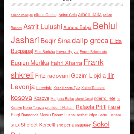
arben llalla
alfons Grishaj
Anton Cefa
asllan
albano kolonjari
Behlul
Astrit Lulushi
Aurenc Bebja
Bushati
Jashari
dalip greca
Beqir Sina
Elida
Buçpapaj
Enver Bytyci
Elmi Berisha
Ermira Babamusta
Frank
Eugjen Merlika
Fahri Xharra
shkreli
Ilir
Gezim Llojdia
Fritz radovani
Levonja
Interviste
Kolec Traboini
Keze Kozeta Zylo
kosova
Kosove
nderroi jete
Marjana Bulku
ne
Murat Gecaj
Rafaela Prifti
Rafael
Nene Tereza
Kosove
presidenti Nishani
Floqi
Raimonda Moisiu
Ramiz Lushaj
reshat kripa
Sadik Elshani
Sokol
Shefqet Kercelli
shqiperia
shqiptaret
SHBA