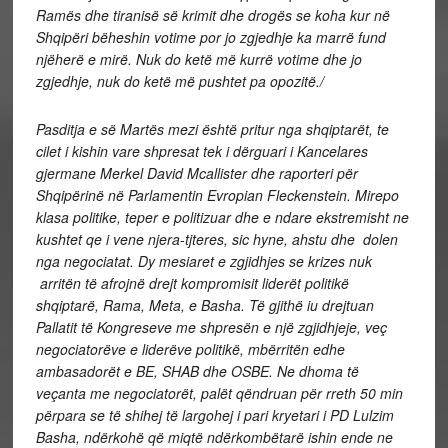
Ramës dhe tiranisë së krimit dhe drogës se koha kur në
Shqipëri bëheshin votime por jo zgjedhje ka marrë fund
njëherë e mirë. Nuk do ketë më kurrë votime dhe jo
zgjedhje, nuk do ketë më pushtet pa opozitë./
Pasditja e së Martës mezi është pritur nga shqiptarët, te
cilet i kishin vare shpresat tek i dërguari i Kancelares
gjermane Merkel David Mcallister dhe raporteri për
Shqipërinë në Parlamentin Evropian Fleckenstein. Mirepo
klasa politike, teper e politizuar dhe e ndare ekstremisht ne
kushtet qe i vene njera-tjteres, sic hyne, ahstu dhe dolen
nga negociatat. Dy mesiaret e zgjidhjes se krizes nuk
arritën të afrojnë drejt kompromisit liderët politikë
shqiptarë, Rama, Meta, e Basha. Të gjithë iu drejtuan
Pallatit të Kongreseve me shpresën e një zgjidhjeje, veç
negociatorëve e liderëve politikë, mbërritën edhe
ambasadorët e BE, SHAB dhe OSBE. Ne dhoma të
veçanta me negociatorët, palët qëndruan për rreth 50 min
përpara se të shihej të largohej i pari kryetari i PD Lulzim
Basha, ndërkohë që miqtë ndërkombëtarë ishin ende ne