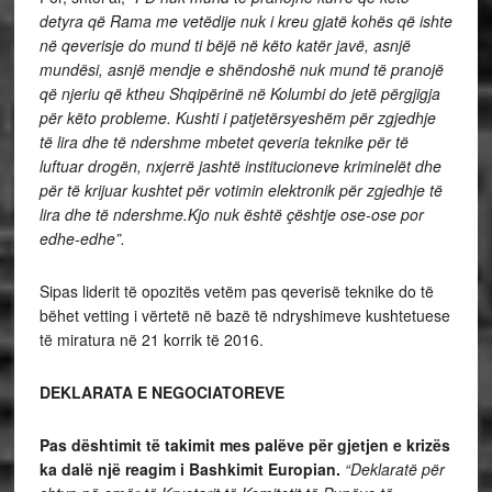
detyra që Rama me vetëdije nuk i kreu gjatë kohës që ishte
në qeverisje do mund ti bëjë në këto katër javë, asnjë
mundësi, asnjë mendje e shëndoshë nuk mund të pranojë
që njeriu që ktheu Shqipërinë në Kolumbi do jetë përgjigja
për këto probleme. Kushti i patjetërsyeshëm për zgjedhje
të lira dhe të ndershme mbetet qeveria teknike për të
luftuar drogën, nxjerrë jashtë institucioneve kriminelët dhe
për të krijuar kushtet për votimin elektronik për zgjedhje të
lira dhe të ndershme.Kjo nuk është çështje ose-ose por
edhe-edhe”.
Sipas liderit të opozitës vetëm pas qeverisë teknike do të
bëhet vetting i vërtetë në bazë të ndryshimeve kushtetuese
të miratura në 21 korrik të 2016.
DEKLARATA E NEGOCIATOREVE
Pas dështimit të takimit mes palëve për gjetjen e krizës
ka dalë një reagim i Bashkimit Europian.
“Deklaratë për