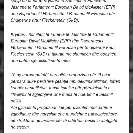
shtyp në emër të Kryetarit të Komitetit të Punëve të
Jashtme të Parlamentit Europian David McAllister (EPP)
dhe Raportuesi i Përhershëm i Parlamentit Evropian për
Shqipërinë Knut Fleckenstein (S&D).
Kryetari i Komitetit të Punëve të Jashtme të Parlamentit
Europian David McAllister (EPP) dhe Raportuesi i
Përhershëm i Parlamentit Europian për Shqipërinë Knut
Fleckenstein (S&D) u takuan me shumicën dhe opozitën
dhe patën një diskutime të mira.
Të dy eurodeputetët paraqitën propozime për të ecur
përpara duke përfshirë çështje mbi dekriminalizimin, luftën
kundër narkotikëve, masa teknike për përmirësimin e
zhvillimit të zgjedhjeve dhe masa të ndërtimit e besimit
politik.
Ata gjithashtu propozuan ide për diskutim mbi datën e
zgjedhjeve dhe ndryshimet e mundshme para-zgjedhore
në strukturat qeveritare për të ndërtuar besimin afatgjatë
në sistem.