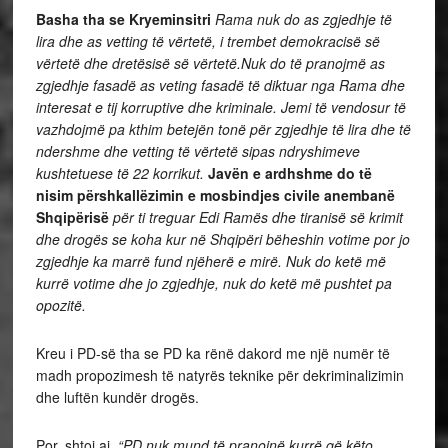
Basha tha se Kryeminsitri
Rama nuk do as zgjedhje të
lira dhe as vetting të vërtetë, i trembet demokracisë së
vërtetë dhe dretësisë së vërtetë.Nuk do të pranojmë as
zgjedhje fasadë as veting fasadë të diktuar nga Rama dhe
interesat e tij korruptive dhe kriminale. Jemi të vendosur të
vazhdojmë pa kthim betejën tonë për zgjedhje të lira dhe të
ndershme dhe vetting të vërtetë sipas ndryshimeve
kushtetuese të 22 korrikut.
Javën e ardhshme do të
nisim përshkallëzimin e mosbindjes civile anembanë
Shqipërisë
për ti treguar Edi Ramës dhe tiranisë së krimit
dhe drogës se koha kur në Shqipëri bëheshin votime por jo
zgjedhje ka marrë fund njëherë e mirë. Nuk do ketë më
kurrë votime dhe jo zgjedhje, nuk do ketë më pushtet pa
opozitë.
Kreu i PD-së tha se PD ka rënë dakord me një numër të
madh propozimesh të natyrës teknike për dekriminalizimin
dhe luftën kundër drogës.
Por, shtoi ai,
“PD nuk mund të pranojnë kurrë që këto