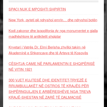
SPAÇI NUK E MPOSHTI SHPIRTIN
New York, qyteti që ndryshoi emrin… dhe ndryshoi botën
Kodi zakonor dhe isopolifonia dy nga monumentet e gjalla
madhështore të antikitetit shqiptar
Kryetari i Vatrës Dr. Elmi Berisha zhvilloi takim në
Akademinë e Shkencave dhe të Arteve të Kosovës
ÇËSHTJA ÇAME NË PARLAMENTIN E SHQIPËRISË
NË VITIN 1921
300 VJET KUJTESË DHE IDENTITET-TRYEZË E
RRUMBULLAKËT NË OSTROS TË KRAJËS PËR
SHPËRNGULJEN E ARBËRESHËVE NGA TREVA
KRAJË-SHESTAN NË ZARË TË DALMACISË