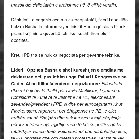
mosbindje civile javën e ardhshme në të gjithë vendin.
Dështimin e negociatave me eurodeputetët, lideri i opozitës
Lulzim Basha ia faturon kryeministrit Rama që sipas tij nuk
pranoi krijimin e qeverisë teknike, kushti themelor i
opozitës.
Kreu i PD tha se nuk ka negociata për qeverinë teknike.
Lideri i Opzites Basha e shoi kureshtjen e emdias me
deklaraten e tij pas kthimit nga Pallati i Kongreseve ne
Cader. Ai ne fillim falenderoi negoziatoret:
Falenderim
dhe mirënjohje të thellë për David McAllister, kryetarin e
Komisionit të Punëve të Jashtme në PE, njëkohësisht
zëvendës/president i PPE, si dhe për eurodeputetin Knut
Fleckenstein, raporterin për Shqipërinë në PE, të cilët
erdhën sot në Shqipëri dhe nuk kursyen asnjë përpjekje
për ti kontribuar një zgjidhje reale të krizës politike që ka
mbërthyer vendin tonë. Falenderimet dhe mirënjohjen time,
të PD, opozitës dhe çdo qytetari protestues. Për fat të keq