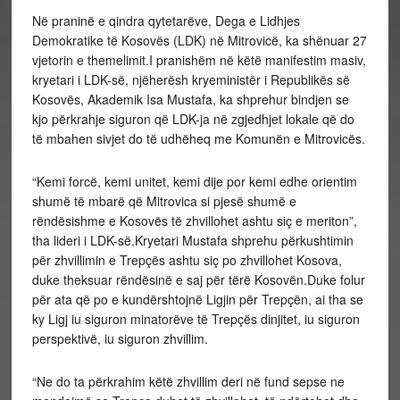
Në praninë e qindra qytetarëve, Dega e Lidhjes
Demokratike të Kosovës (LDK) në Mitrovicë, ka shënuar 27
vjetorin e themelimit.I pranishëm në këtë manifestim masiv,
kryetari i LDK-së, njëherësh kryeministër i Republikës së
Kosovës, Akademik Isa Mustafa, ka shprehur bindjen se
kjo përkrahje siguron që LDK-ja në zgjedhjet lokale që do
të mbahen sivjet do të udhëheq me Komunën e Mitrovicës.
“Kemi forcë, kemi unitet, kemi dije por kemi edhe orientim
shumë të mbarë që Mitrovica si pjesë shumë e
rëndësishme e Kosovës të zhvillohet ashtu siç e meriton”,
tha lideri i LDK-së.Kryetari Mustafa shprehu përkushtimin
për zhvillimin e Trepçës ashtu siç po zhvillohet Kosova,
duke theksuar rëndësinë e saj për tërë Kosovën.Duke folur
për ata që po e kundërshtojnë Ligjin për Trepçën, ai tha se
ky Ligj iu siguron minatorëve të Trepçës dinjitet, iu siguron
perspektivë, iu siguron zhvillim.
“Ne do ta përkrahim këtë zhvillim deri në fund sepse ne