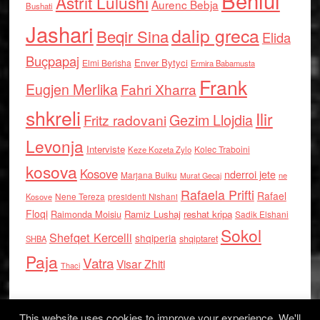
Behlul
Astrit Lulushi
Aurenc Bebja
Bushati
Jashari
dalip greca
Beqir Sina
Elida
Buçpapaj
Enver Bytyci
Elmi Berisha
Ermira Babamusta
Frank
Eugjen Merlika
Fahri Xharra
shkreli
Ilir
Gezim Llojdia
Fritz radovani
Levonja
Interviste
Kolec Traboini
Keze Kozeta Zylo
kosova
Kosove
nderroi jete
Marjana Bulku
ne
Murat Gecaj
Rafaela Prifti
Rafael
Nene Tereza
Kosove
presidenti Nishani
Floqi
Raimonda Moisiu
Ramiz Lushaj
reshat kripa
Sadik Elshani
Sokol
Shefqet Kercelli
shqiperia
shqiptaret
SHBA
Paja
Vatra
Visar Zhiti
Thaci
This website uses cookies to improve your experience. We'll