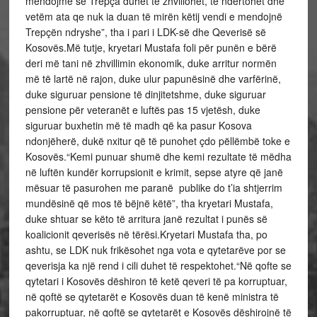
mendojmë se Trepça duhet të zhvillohet, të ndërtohet dhe
vetëm ata qe nuk ia duan të mirën këtij vendi e mendojnë
Trepçën ndryshe”, tha i pari i LDK-së dhe Qeverisë së
Kosovës.Më tutje, kryetari Mustafa foli për punën e bërë
deri më tani në zhvillimin ekonomik, duke arritur normën
më të lartë në rajon, duke ulur papunësinë dhe varfërinë,
duke siguruar pensione të dinjitetshme, duke siguruar
pensione për veteranët e luftës pas 15 vjetësh, duke
siguruar buxhetin më të madh që ka pasur Kosova
ndonjëherë, dukë nxitur që të punohet çdo pëllëmbë toke e
Kosovës.“Kemi punuar shumë dhe kemi rezultate të mëdha
në luftën kundër korrupsionit e krimit, sepse atyre që janë
mësuar të pasurohen me paranë publike do t’ia shtjerrim
mundësinë që mos të bëjnë këtë”, tha kryetari Mustafa,
duke shtuar se këto të arritura janë rezultat i punës së
koalicionit qeverisës në tërësi.Kryetari Mustafa tha, po
ashtu, se LDK nuk frikësohet nga vota e qytetarëve por se
qeverisja ka një rend i cili duhet të respektohet.“Në qofte se
qytetari i Kosovës dëshiron të ketë qeveri të pa korruptuar,
në qoftë se qytetarët e Kosovës duan të kenë ministra të
pakorruptuar, në qoftë se qytetarët e Kosovës dëshirojnë të