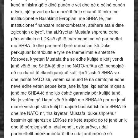
kenë ministra që e dinë punën e vet dhe që e bëjnë punën
e tyre, një qeveri qe ka marrëdhënie shumë të mira me
institucionet e Bashkimit Evropian, me SHBA-të, me
institucionet financiare ndërkombëtare, atëherë ata e dinë
zgjedhjen e tyre”, tha ai.Kryetari Mustafa shprehu edhe
përkushtimin e LDK-së që të marr vendime në partneritet
me SHBA-të dhe partnerët tjerë euroatlantikë.Duke
përkujtuar kontributin e tyre në themelimin e shtetit të
Kosovës, kryetari Mustafa tha se edhe kufijtë e këtij vendi
janë vënë me SHBA-të dhe me NATO-n.“Ata që mendojnë
që ne duhet të rikonfigurojmë kufij tjerë jashtë SHBA-ve
dhe jashtë NATO-së, vetëm sa mund të na dëmtojnë edhe
neve edhe veten sepse këta janë kufijtë, kjo është miqësia
jonë me SHBA-të dhe kjo është garancia për kufijtë tanë.
Ne jo vetëm që i kemi vënë kufijtë me SHBA-të por ne jemi
marrë vesh që këta kufij t’i ruajmë bashkërisht me SHBA-të
dhe me NATO-n”, tha kryetari Mustafa, duke shprehur
besimin që njerëzit e LDK-së në këtë aspekt do të jenë unik
dhe të përgjegjshëm ndaj vendit, qytetarëve, ndaj
partneritetit ndërkombëtarë dhe ndaj ardhmërisë së