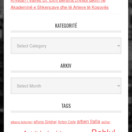
Akademinë e Shkencave dhe të Arteve të Kosovës
KATEGORITË
Kategoritë
ARKIV
Arkiv
TAGS
arben llalla
alfons Grishaj
Anton Cefa
asllan
albano kolonjari