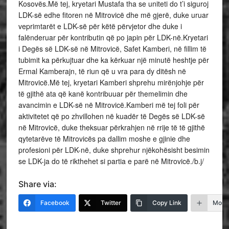
Kosovës.Më tej, kryetari Mustafa tha se uniteti do t’i siguroj
LDK-së edhe fitoren në Mitrovicë dhe më gjerë, duke uruar
veprimtarët e LDK-së për këtë përvjetor dhe duke i
falënderuar për kontributin që po japin për LDK-në.Kryetari
i Degës së LDK-së në Mitrovicë, Safet Kamberi, në fillim të
tubimit ka përkujtuar dhe ka kërkuar një minutë heshtje për
Ermal Kamberajn, të riun që u vra para dy ditësh në
Mitrovicë.Më tej, kryetari Kamberi shprehu mirënjohje për
të gjithë ata që kanë kontribuuar për themelimin dhe
avancimin e LDK-së në Mitrovicë.Kamberi më tej foli për
aktivitetet që po zhvillohen në kuadër të Degës së LDK-së
në Mitrovicë, duke theksuar përkrahjen në rrije të të gjithë
qytetarëve të Mitrovicës pa dallim moshe e gjinie dhe
profesioni për LDK-në, duke shprehur njëkohësisht besimin
se LDK-ja do të rikthehet si partia e parë në Mitrovicë./b.j/
Share via:
Facebook
Twitter
Copy Link
More