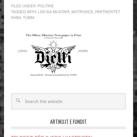
FILED UNDER:
POLITIKE
TAGGED WITH:
LDK ISA MUSTAFA
,
MOTROVICE
,
PARTNERITET
SHBA
,
TUBIM
ARTIKUJT E FUNDIT