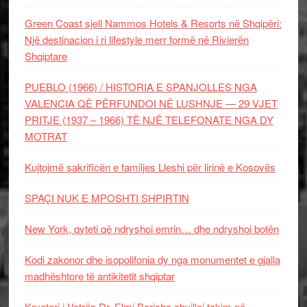
Green Coast sjell Nammos Hotels & Resorts në Shqipëri:
Një destinacion i ri lifestyle merr formë në Rivierën
Shqiptare
PUEBLO (1966) / HISTORIA E SPANJOLLES NGA
VALENCIA QË PËRFUNDOI NË LUSHNJE — 29 VJET
PRITJE (1937 – 1966) TË NJË TELEFONATE NGA DY
MOTRAT
Kujtojmë sakrificën e familjes Lleshi për lirinë e Kosovës
SPAÇI NUK E MPOSHTI SHPIRTIN
New York, qyteti që ndryshoi emrin… dhe ndryshoi botën
Kodi zakonor dhe isopolifonia dy nga monumentet e gjalla
madhështore të antikitetit shqiptar
Kryetari i Vatrës Dr. Elmi Berisha zhvilloi takim në