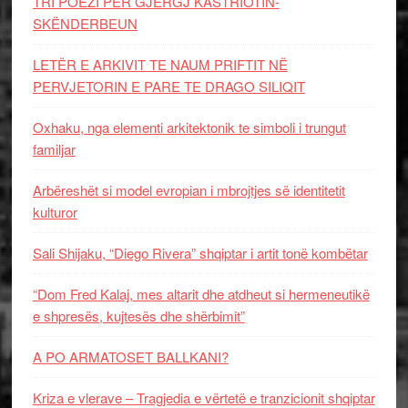
TRI POEZI PËR GJERGJ KASTRIOTIN-
SKËNDERBEUN
LETËR E ARKIVIT TE NAUM PRIFTIT NË
PERVJETORIN E PARE TE DRAGO SILIQIT
Oxhaku, nga elementi arkitektonik te simboli i trungut
familjar
Arbëreshët si model evropian i mbrojtjes së identitetit
kulturor
Sali Shijaku, “Diego Rivera” shqiptar i artit tonë kombëtar
“Dom Fred Kalaj, mes altarit dhe atdheut si hermeneutikë
e shpresës, kujtesës dhe shërbimit”
A PO ARMATOSET BALLKANI?
Kriza e vlerave – Tragjedia e vërtetë e tranzicionit shqiptar