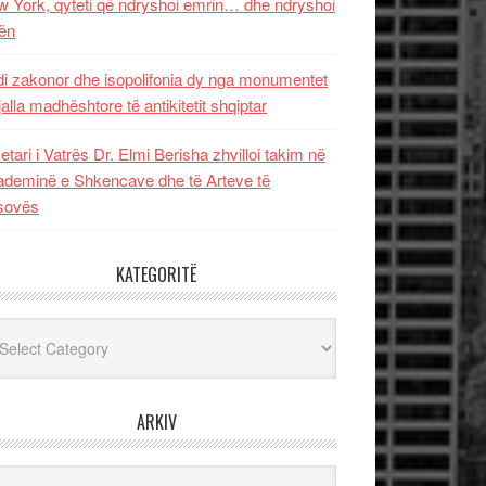
 York, qyteti që ndryshoi emrin… dhe ndryshoi
ën
i zakonor dhe isopolifonia dy nga monumentet
jalla madhështore të antikitetit shqiptar
etari i Vatrës Dr. Elmi Berisha zhvilloi takim në
deminë e Shkencave dhe të Arteve të
sovës
KATEGORITË
egoritë
ARKIV
iv