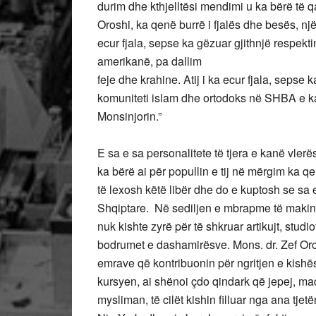
durim dhe kthjelltësi mendimi u ka bërë të q
Oroshi, ka qenë burrë i fjalës dhe besës, një
ecur fjala, sepse ka gëzuar gjithnjë respek
amerikanë, pa dallim
feje dhe krahine. Atij i ka ecur fjala, sepse
komuniteti islam dhe ortodoks në SHBA e 
Monsinjorin.”
E sa e sa personalitete të tjera e kanë vler
ka bërë ai për popullin e tij në mërgim ka 
të lexosh këtë libër dhe do e kuptosh se sa e
Shqiptare. Në sediljen e mbrapme të makinë
nuk kishte zyrë për të shkruar artikujt, studi
bodrumet e dashamirësve. Mons. dr. Zef Oros
emrave që kontribuonin për ngritjen e kishë
kursyen, ai shënoi çdo qindark që jepej, mad
mysliman, të cilët kishin filluar nga ana tje