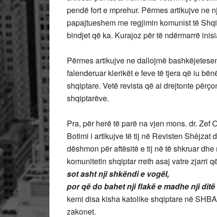
pendë fort e mprehur. Përmes artikujve ne njo
papajtueshem me regjimin komunist të Shqip
bindjet që ka. Kurajoz për të ndërmarrë inis
Përmes artikujve ne dallojmë bashkëjetesen
falenderuar klerikët e feve të tjera që iu bë
shqiptare. Vetë revista që ai drejtonte për
shqiptarëve.
Pra, për herë të parë na vjen mons. dr. Zef Or
Botimi i artikujve të tij në Revisten Shêjza
dëshmon për aftësitë e tij në të shkruar dhe 
komunitetin shqiptar rreth asaj vatre zjarri 
sot asht nji shkëndi e vogël,
por që do bahet nji flakë e madhe nji ditë
kemi disa kisha katolike shqiptare në SHBA,
zakonet.