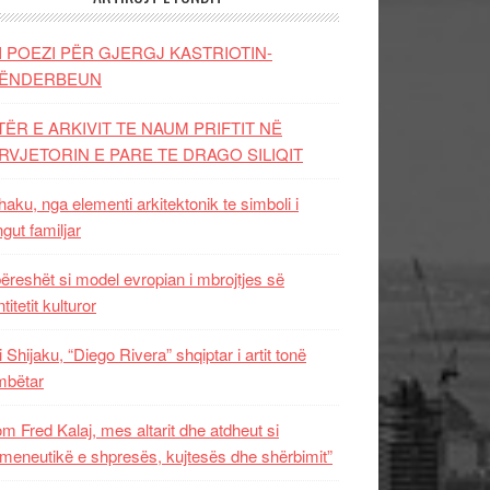
I POEZI PËR GJERGJ KASTRIOTIN-
ËNDERBEUN
TËR E ARKIVIT TE NAUM PRIFTIT NË
RVJETORIN E PARE TE DRAGO SILIQIT
aku, nga elementi arkitektonik te simboli i
ngut familjar
ëreshët si model evropian i mbrojtjes së
titetit kulturor
i Shijaku, “Diego Rivera” shqiptar i artit tonë
mbëtar
m Fred Kalaj, mes altarit dhe atdheut si
meneutikë e shpresës, kujtesës dhe shërbimit”