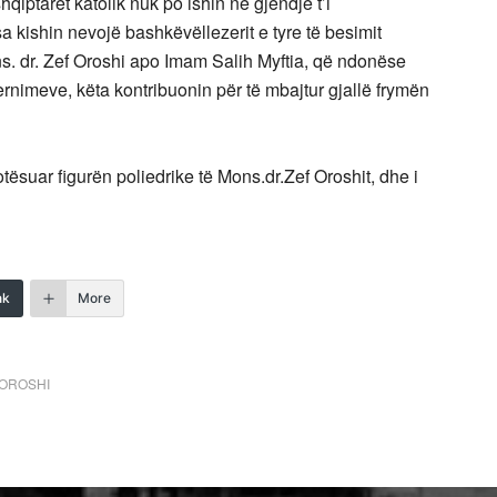
hqiptarët katolik nuk po ishin në gjendje t’i
 kishin nevojë bashkëvëllezerit e tyre të besimit
ns. dr. Zef Oroshi apo Imam Salih Myftia, që ndonëse
ternimeve, këta kontribuonin për të mbajtur gjallë frymën
otësuar figurën poliedrike të Mons.dr.Zef Oroshit, dhe i
nk
More
 OROSHI