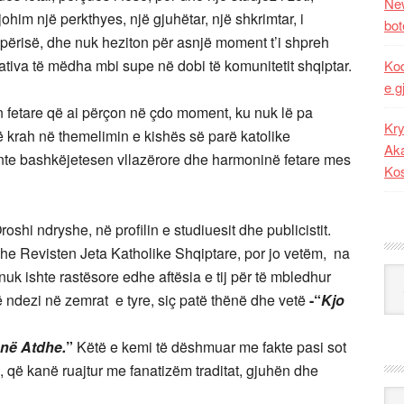
New
him një perkthyes, një gjuhëtar, një shkrimtar, i
bot
ërisë, dhe nuk heziton për asnjë moment t’i shpreh
iativa të mëdha mbi supe në dobi të komunitetit shqiptar.
Kod
e g
 fetare që ai përçon në çdo moment, ku nuk lë pa
Kry
në krah në themelimin e kishës së parë katolike
Aka
çonte bashkëjetesen vllazërore dhe harmoninë fetare mes
Ko
oshi ndryshe, në profilin e studiuesit dhe publicistit.
t dhe Revisten Jeta Katholike Shqiptare, por jo vetëm, na
Kat
nuk ishte rastësore edhe aftësia e tij për të mbledhur
që ndezi në zemrat e tyre, siç patë thënë dhe vetë
-“
Kjo
 në Atdhe.
”
Këtë e kemi të dëshmuar me fakte pasi sot
 që kanë ruajtur me fanatizëm traditat, gjuhën dhe
Ark