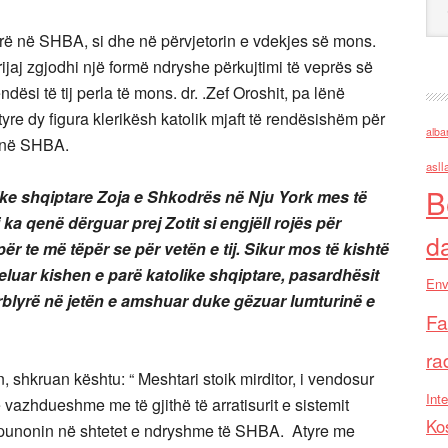
parë në SHBA, si dhe në përvjetorin e vdekjes së mons.
Mrijaj zgjodhi një formë ndryshe përkujtimi të veprës së
ndësi të tij perla të mons. dr. .Zef Oroshit, pa lënë
 tyre dy figura klerikësh katolik mjaft të rendësishëm për
alba
ar në SHBA.
asll
B
like shqiptare
Zoja e Shkodrës në Nju York mes të
 ka qenë dërguar prej Zotit si engjëll rojës për
d
r te më tëpër se për vetën e tij.
Sikur mos të kishtë
meluar kishen
e parë katolike shqiptare, pasardhësit
Env
ërblyrë në jetën e amshuar duke gëzuar lumturinë
e
Fa
ra
n, shkruan kështu: “
Meshtari stoik mirditor, i vendosur
Inte
ë vazhdueshme me të gjithë të arratisurit e sistemit
Ko
e punonin në shtetet e ndryshme të SHBA. Atyre me