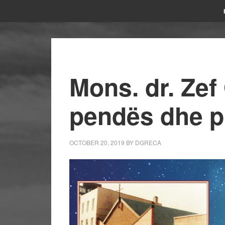
Mons. dr. Zef
pendës dhe p
OCTOBER 20, 2019
BY
DGRECA