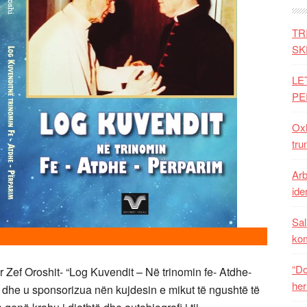
TR
SK
LE
PE
Oxh
tru
Arb
iden
Sal
ko
“Do
dr Zef Oroshit- “Log Kuvendit – Në trinomin fe- Atdhe-
her
t dhe u sponsorizua nën kujdesin e mikut të ngushtë të