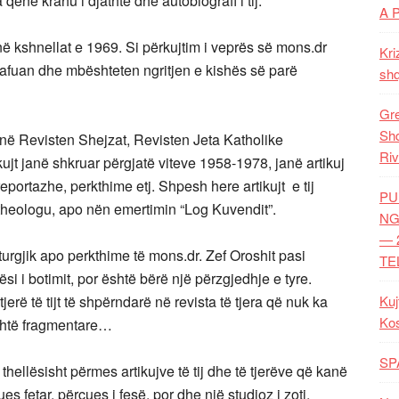
ka qenë krahu i djathtë dhe autobiografi i tij.
A 
në kshnellat e 1969. Si përkujtim i veprës së mons.dr
Kri
qafuan dhe mbështeten ngritjen e kishës së parë
shq
Gre
Shq
a në Revisten Shejzat, Revisten Jeta Katholike
Riv
kujt janë shkruar përgjatë viteve 1958-1978, janë artikuj
 reportazhe, perkthime etj. Shpesh here artikujt e tij
PU
theologu, apo nën emertimin “Log Kuvendit”.
NG
— 
 liturgjik apo perkthime të mons.dr. Zef Oroshit pasi
TE
i i botimit, por është bërë një përzgjedhje e tyre.
erë të tijt të shpërndarë në revista të tjera që nuk ka
Kuj
Ko
shtë fragmentare…
SP
thellësisht përmes artikujve të tij dhe të tjerëve që kanë
es fetar, përçues i fesë, por dhe një studjoz i zoti,