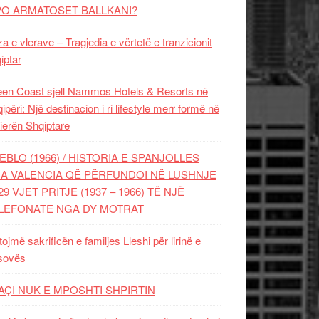
PO ARMATOSET BALLKANI?
za e vlerave – Tragjedia e vërtetë e tranzicionit
iptar
en Coast sjell Nammos Hotels & Resorts në
ipëri: Një destinacion i ri lifestyle merr formë në
ierën Shqiptare
EBLO (1966) / HISTORIA E SPANJOLLES
A VALENCIA QË PËRFUNDOI NË LUSHNJE
29 VJET PRITJE (1937 – 1966) TË NJË
LEFONATE NGA DY MOTRAT
tojmë sakrificën e familjes Lleshi për lirinë e
sovës
AÇI NUK E MPOSHTI SHPIRTIN