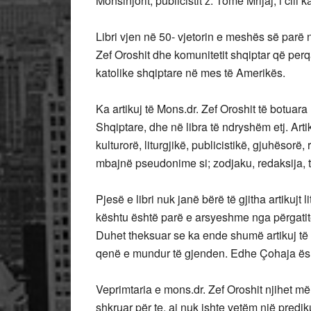
Monsinjorit, publicistit z. Tomë Mrijaj, i cili 
Libri vjen në 50- vjetorin e meshës së parë 
Zef Oroshit dhe komunitetit shqiptar që per
katolike shqiptare në mes të Amerikës.
Ka artikuj të Mons.dr. Zef Oroshit të botuar
Shqiptare, dhe në libra të ndryshëm etj. Arti
kulturorë, liturgjikë, publicistikë, gjuhësorë,
mbajnë pseudonime si; zodjaku, redaksija, 
Pjesë e libri nuk janë bërë të gjitha artikujt
kështu është parë e arsyeshme nga përgatitës
Duhet theksuar se ka ende shumë artikuj të tj
qenë e mundur të gjenden. Edhe Çohaja ë
Veprimtaria e mons.dr. Zef Oroshit njihet më 
shkruar për te, ai nuk ishte vetëm një prediku