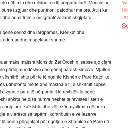
artë qëllimin dhe misionin e tij përparimtarë. Monsinjor
Nen
Flo
 burrë i zgjuar dhe punëtor i palodhur me orë. Atij i ka
tin dhe admirimin e emigrantëve tanë shqiptaro-
Els
So
 ka qenë serioz dhe largpamës. Klerikët dhe
ka nderuar dhe respektuar shumë
ësuar maksimalisht Mons.dr. Zef Oroshin, sepse ajo çfarë
qenë përtej mundësive dhe përtej parashikimeve. Mjafton
 vështirë ishte për te të ngrinte Kishën e Parë Katolike
s udhëtonte me të dhe makina e tij e shkrimit sepse
ot e zyrat e para të përpunimit të revistës iu bënë
hi shkroi në disa numra rreshtë të revistës listen e
s shqiptare, ku kishte dhe vëllezër mysliman që nuk u
je e vlerësoi së tepërmi kontributin e vëllezerve
tër të bënin përpjekjet për ngritjen e Xhamisë së Parë në