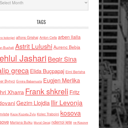
TAGS
arben llalla
alfons Grishaj
Anton Cefa
no kolonjari
Astrit Lulushi
Aurenc Bebja
an Bushati
ehlul Jashari
Beqir Sina
alip greca
Elida Buçpapaj
Elmi Berisha
Eugjen Merlika
er Bytyci
Ermira Babamusta
Frank shkreli
hri Xharra
Fritz
Ilir Levonja
Gezim Llojdia
dovani
kosova
rviste
Kolec Traboini
Keze Kozeta Zylo
sove
nderroi jete
Marjana Bulku
ne Kosove
Murat Gecaj