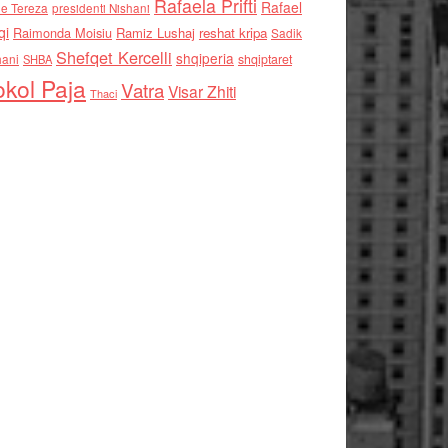
Rafaela Prifti
Rafael
e Tereza
presidenti Nishani
qi
Raimonda Moisiu
Ramiz Lushaj
reshat kripa
Sadik
Shefqet Kercelli
shqiperia
hani
shqiptaret
SHBA
kol Paja
Vatra
Visar Zhiti
Thaci