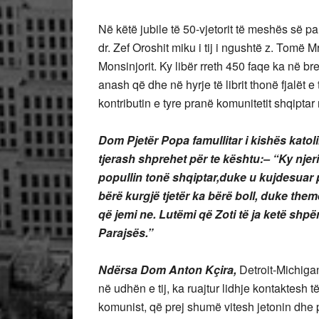
Në këtë jubile të 50-vjetorit të meshës së 
dr. Zef Oroshit miku i tij i ngushtë z. Tomë 
Monsinjorit. Ky libër rreth 450 faqe ka në bre
anash që dhe në hyrje të librit thonë fjalët e
kontributin e tyre pranë komunitetit shqipt
Dom Pjetër Popa
famullitar i kishës kato
tjerash shprehet për te kështu:
– “
Ky njeri
popullin tonë shqiptar,
duke u kujdesuar pë
bërë kurgjë tjetër ka bërë boll, duke the
që jemi ne.
Lutëmi që Zoti të ja ketë shp
Parajsës.”
Ndërsa Dom Anton Kçira
,
Detroit-Michiga
në udhën e tij, ka ruajtur lidhje kontaktesh t
komunist, që prej shumë vitesh jetonin dh