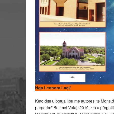
Nga Leonora Laçi/
Këto ditë u botua libri me autorësi të Mons.
perparim” Botimet Volaj: 2019, kjo u përgati