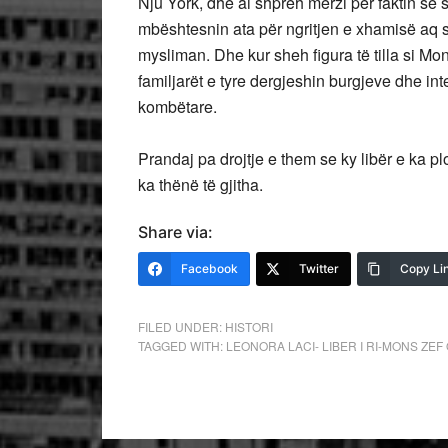
Nju York, dhe ai shpreh merzi për faktin se s
mbështesnin ata për ngritjen e xhamisë aq sa
mysliman. Dhe kur sheh figura të tilla si Mo
familjarët e tyre dergjeshin burgjeve dhe in
kombëtare.
Prandaj pa drojtje e them se ky libër e ka pl
ka thënë të gjitha.
Share via:
Facebook
Twitter
Copy Li
FILED UNDER:
HISTORI
TAGGED WITH:
LEONORA LACI- LIBER I RI-MONS ZEF