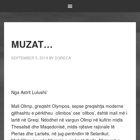
MUZAT…
SEPTEMBER 5, 2019
BY
DGRECA
Nga Astrit Lulushi/
Mali Olimp, greqisht Olympos, sepse greqishtja moderne
gjithashtu e përktheu ˈolimbos’ ose ‘olibos’, është mali më i
lartë në Greqi. Ndodhet në vargun Olimp në kufirin midis
Thesalisë dhe Maqedonisë, midis njësive rajonale të
Pierias dhe Larisës, në jug-perëndim të Selanikut.