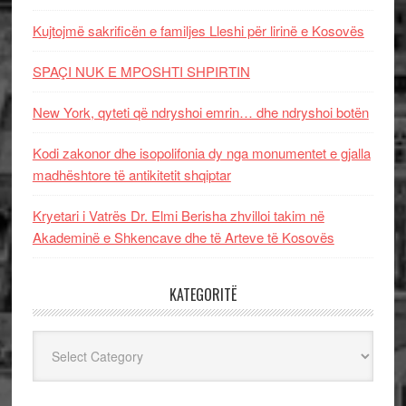
Kujtojmë sakrificën e familjes Lleshi për lirinë e Kosovës
SPAÇI NUK E MPOSHTI SHPIRTIN
New York, qyteti që ndryshoi emrin… dhe ndryshoi botën
Kodi zakonor dhe isopolifonia dy nga monumentet e gjalla
madhështore të antikitetit shqiptar
Kryetari i Vatrës Dr. Elmi Berisha zhvilloi takim në
Akademinë e Shkencave dhe të Arteve të Kosovës
KATEGORITË
Kategoritë