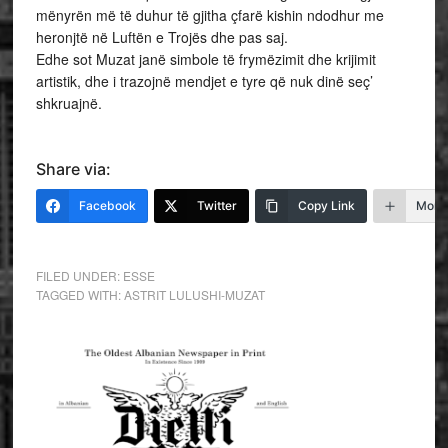
mënyrën më të duhur të gjitha çfarë kishin ndodhur me
heronjtë në Luftën e Trojës dhe pas saj.
Edhe sot Muzat janë simbole të frymëzimit dhe krijimit
artistik, dhe i trazojnë mendjet e tyre që nuk dinë seç’
shkruajnë.
Share via:
Facebook
Twitter
Copy Link
More
FILED UNDER:
ESSE
TAGGED WITH:
ASTRIT LULUSHI-MUZAT