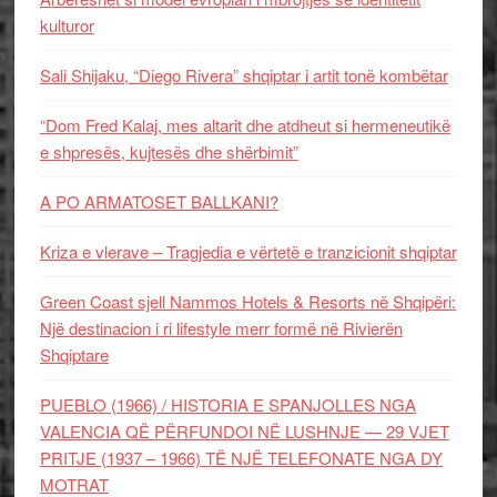
kulturor
Sali Shijaku, “Diego Rivera” shqiptar i artit tonë kombëtar
“Dom Fred Kalaj, mes altarit dhe atdheut si hermeneutikë
e shpresës, kujtesës dhe shërbimit”
A PO ARMATOSET BALLKANI?
Kriza e vlerave – Tragjedia e vërtetë e tranzicionit shqiptar
Green Coast sjell Nammos Hotels & Resorts në Shqipëri:
Një destinacion i ri lifestyle merr formë në Rivierën
Shqiptare
PUEBLO (1966) / HISTORIA E SPANJOLLES NGA
VALENCIA QË PËRFUNDOI NË LUSHNJE — 29 VJET
PRITJE (1937 – 1966) TË NJË TELEFONATE NGA DY
MOTRAT