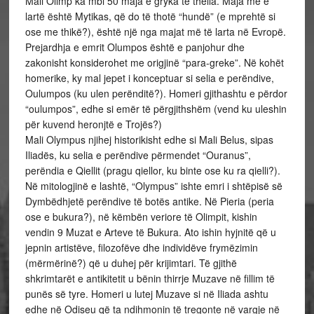
Mali Olimp ka mbi 50 maja e gryka të thella. Maja më e
lartë është Mytikas, që do të thotë “hundë” (e mprehtë si
ose me thikë?), është një nga majat më të larta në Evropë.
Prejardhja e emrit Olumpos është e panjohur dhe
zakonisht konsiderohet me origjinë “para-greke”. Në kohët
homerike, ky mal jepet i konceptuar si selia e perëndive,
Oulumpos (ku ulen perënditë?). Homeri gjithashtu e përdor
“oulumpos”, edhe si emër të përgjithshëm (vend ku uleshin
për kuvend heronjtë e Trojës?)
Mali Olympus njihej historikisht edhe si Mali Belus, sipas
Iliadës, ku selia e perëndive përmendet “Ouranus”,
perëndia e Qiellit (pragu qiellor, ku binte ose ku ra qielli?).
Në mitologjinë e lashtë, “Olympus” ishte emri i shtëpisë së
Dymbëdhjetë perëndive të botës antike. Në Pieria (peria
ose e bukura?), në këmbën veriore të Olimpit, kishin
vendin 9 Muzat e Arteve të Bukura. Ato ishin hyjnitë që u
jepnin artistëve, filozofëve dhe individëve frymëzimin
(mërmërinë?) që u duhej për krijimtari. Të gjithë
shkrimtarët e antikitetit u bënin thirrje Muzave në fillim të
punës së tyre. Homeri u lutej Muzave si në Iliada ashtu
edhe në Odiseu që ta ndihmonin të tregonte në vargje në