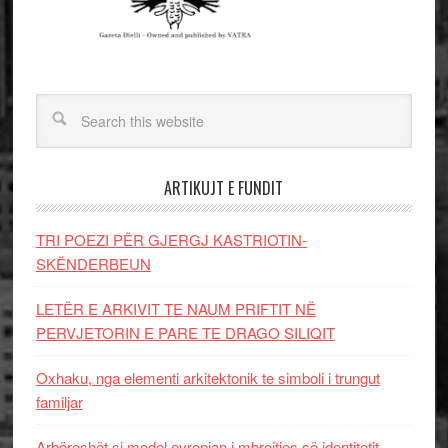
ARTIKUJT E FUNDIT
TRI POEZI PËR GJERGJ KASTRIOTIN-
SKËNDERBEUN
LETËR E ARKIVIT TE NAUM PRIFTIT NË
PERVJETORIN E PARE TE DRAGO SILIQIT
Oxhaku, nga elementi arkitektonik te simboli i trungut
familjar
Arbëreshët si model evropian i mbrojtjes së identitetit