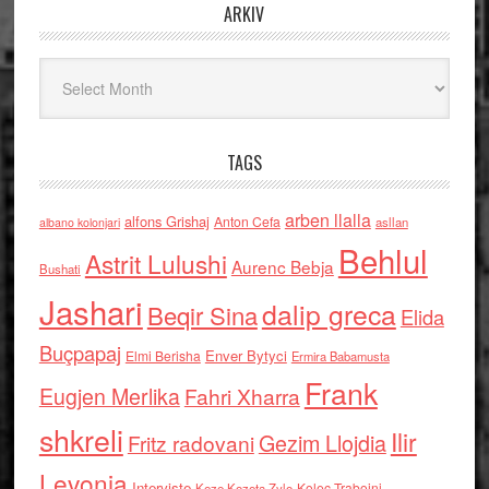
ARKIV
Arkiv
TAGS
arben llalla
alfons Grishaj
Anton Cefa
asllan
albano kolonjari
Behlul
Astrit Lulushi
Aurenc Bebja
Bushati
Jashari
dalip greca
Beqir Sina
Elida
Buçpapaj
Enver Bytyci
Elmi Berisha
Ermira Babamusta
Frank
Eugjen Merlika
Fahri Xharra
shkreli
Ilir
Gezim Llojdia
Fritz radovani
Levonja
Interviste
Kolec Traboini
Keze Kozeta Zylo