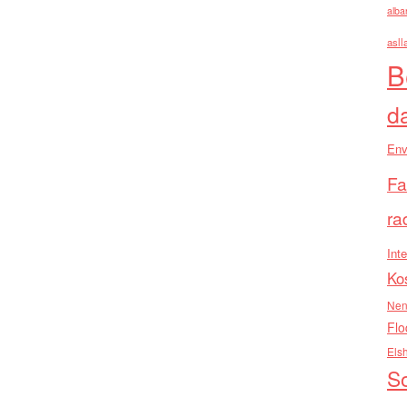
alba
asll
B
d
Env
Fa
ra
Inte
Ko
Nen
Flo
Els
So