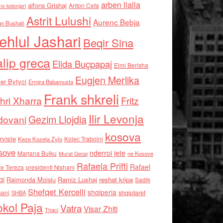
arben llalla
alfons Grishaj
Anton Cefa
no kolonjari
Astrit Lulushi
Aurenc Bebja
an Bushati
ehlul Jashari
Beqir Sina
alip greca
Elida Buçpapaj
Elmi Berisha
Eugjen Merlika
er Bytyci
Ermira Babamusta
Frank shkreli
hri Xharra
Fritz
Ilir Levonja
Gezim Llojdia
dovani
kosova
rviste
Kolec Traboini
Keze Kozeta Zylo
sove
nderroi jete
Marjana Bulku
ne Kosove
Murat Gecaj
Rafaela Prifti
Rafael
e Tereza
presidenti Nishani
qi
Raimonda Moisiu
Ramiz Lushaj
reshat kripa
Sadik
Shefqet Kercelli
shqiperia
hani
shqiptaret
SHBA
kol Paja
Vatra
Visar Zhiti
Thaci