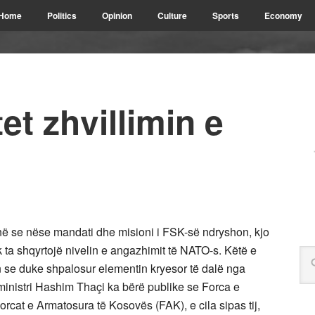
Home
Politics
Opinion
Culture
Sports
Economy
t zhvillimin e
në se nëse mandati dhe misioni i FSK-së ndryshon, kjo
ik ta shqyrtojë nivelin e angazhimit të NATO-s. Këtë e
on se duke shpalosur elementin kryesor të dalë nga
ryeministri Hashim Thaçi ka bërë publike se Forca e
rcat e Armatosura të Kosovës (FAK), e cila sipas tij,