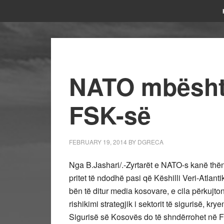
NATO mbështe
FSK-së
FEBRUARY 19, 2014
BY
DGRECA
Nga B.Jashari/.-Zyrtarët e NATO-s kanë thë
pritet të ndodhë pasi që Këshilli Veri-Atlant
bën të ditur media kosovare, e cila përkujt
rishikimi strategjik i sektorit të sigurisë, k
Sigurisë së Kosovës do të shndërrohet në Fo