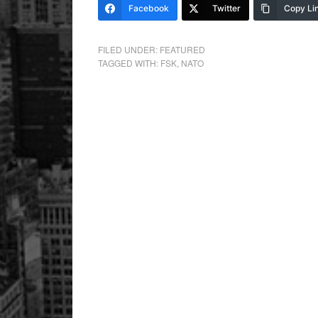
Facebook
Twitter
Copy Li
FILED UNDER:
FEATURED
TAGGED WITH:
FSK
,
NATO