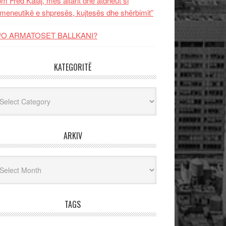
m Fred Kalaj, mes altarit dhe atdheut si
meneutikë e shpresës, kujtesës dhe shërbimit”
PO ARMATOSET BALLKANI?
KATEGORITË
egoritë
ARKIV
iv
TAGS