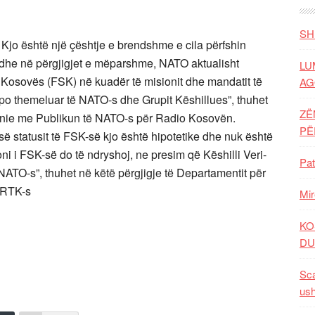
SH
. Kjo është një çështje e brendshme e cila përfshin
 edhe në përgjigjet e mëparshme, NATO aktualisht
LU
 Kosovës (FSK) në kuadër të misionit dhe mandatit të
AG
sapo themeluar të NATO-s dhe Grupit Këshillues”, thuhet
ZË
ënie me Publikun të NATO-s për Radio Kosovën.
P
së statusit të FSK-së kjo është hipotetike dhe nuk është
 i FSK-së do të ndryshoj, ne presim që Këshilli Veri-
Pat
 NATO-s”, thuhet në këtë përgjigje të Departamentit për
 RTK-s
Mir
KO
DU
Sca
ush