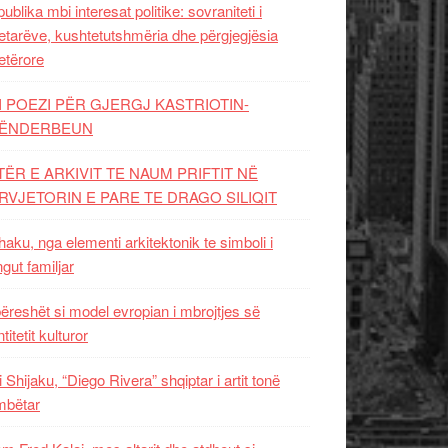
ublika mbi interesat politike: sovraniteti i
etarëve, kushtetutshmëria dhe përgjegjësia
etërore
I POEZI PËR GJERGJ KASTRIOTIN-
ËNDERBEUN
TËR E ARKIVIT TE NAUM PRIFTIT NË
RVJETORIN E PARE TE DRAGO SILIQIT
aku, nga elementi arkitektonik te simboli i
ngut familjar
ëreshët si model evropian i mbrojtjes së
titetit kulturor
i Shijaku, “Diego Rivera” shqiptar i artit tonë
mbëtar