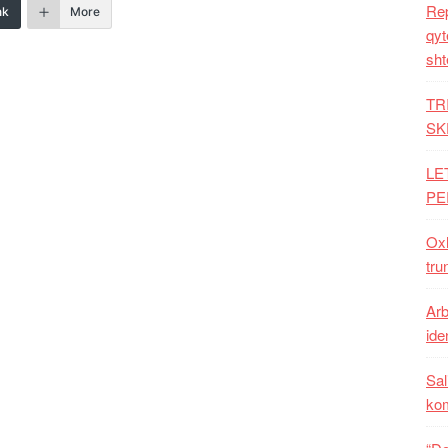
Rep
nk
More
qyt
sht
TR
SK
LE
PE
Oxh
tru
Arb
iden
Sal
ko