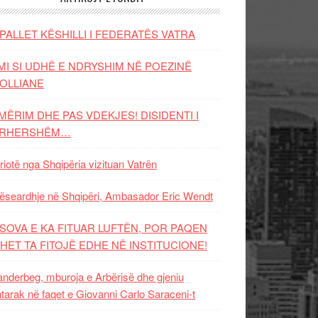
PALLET KËSHILLI I FEDERATËS VATRA
MI SI UDHË E NDRYSHIM NË POEZINË
OLLIANE
MËRIM DHE PAS VDEKJES! DISIDENTI I
ËRHERSHËM…
riotë nga Shqipëria vizituan Vatrën
ëseardhje në Shqipëri, Ambasador Eric Wendt
SOVA E KA FITUAR LUFTËN, POR PAQEN
HET TA FITOJË EDHE NË INSTITUCIONE!
nderbeg, mburoja e Arbërisë dhe gjeniu
tarak në faqet e Giovanni Carlo Saraceni-t