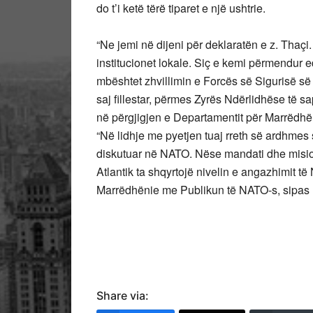
do t’i ketë tërë tiparet e një ushtrie.
“Ne jemi në dijeni për deklaratën e z. Thaçi
institucionet lokale. Siç e kemi përmendur
mbështet zhvillimin e Forcës së Sigurisë së
saj fillestar, përmes Zyrës Ndërlidhëse të 
në përgjigjen e Departamentit për Marrëdh
“Në lidhje me pyetjen tuaj rreth së ardhmes 
diskutuar në NATO. Nëse mandati dhe misioni
Atlantik ta shqyrtojë nivelin e angazhimit të
Marrëdhënie me Publikun të NATO-s, sipas
Share via: