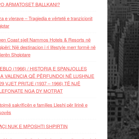
PO ARMATOSET BALLKANI?
za e vlerave – Tragjedia e vërtetë e tranzicionit
iptar
en Coast sjell Nammos Hotels & Resorts në
ipëri: Një destinacion i ri lifestyle merr formë në
ierën Shqiptare
EBLO (1966) / HISTORIA E SPANJOLLES
A VALENCIA QË PËRFUNDOI NË LUSHNJE
29 VJET PRITJE (1937 – 1966) TË NJË
LEFONATE NGA DY MOTRAT
tojmë sakrificën e familjes Lleshi për lirinë e
sovës
AÇI NUK E MPOSHTI SHPIRTIN