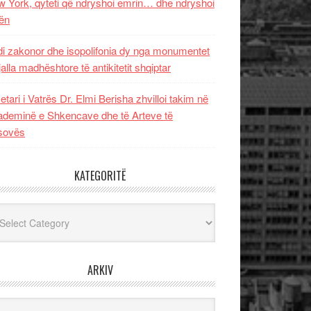
 York, qyteti që ndryshoi emrin… dhe ndryshoi
ën
i zakonor dhe isopolifonia dy nga monumentet
jalla madhështore të antikitetit shqiptar
etari i Vatrës Dr. Elmi Berisha zhvilloi takim në
deminë e Shkencave dhe të Arteve të
sovës
KATEGORITË
egoritë
ARKIV
iv