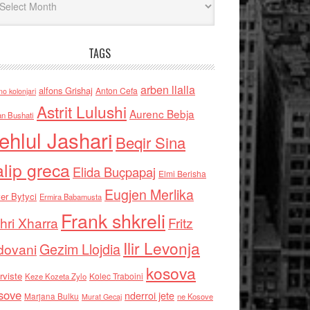
TAGS
arben llalla
alfons Grishaj
Anton Cefa
no kolonjari
Astrit Lulushi
Aurenc Bebja
an Bushati
ehlul Jashari
Beqir Sina
alip greca
Elida Buçpapaj
Elmi Berisha
Eugjen Merlika
er Bytyci
Ermira Babamusta
Frank shkreli
hri Xharra
Fritz
Ilir Levonja
Gezim Llojdia
dovani
kosova
rviste
Kolec Traboini
Keze Kozeta Zylo
sove
nderroi jete
Marjana Bulku
ne Kosove
Murat Gecaj