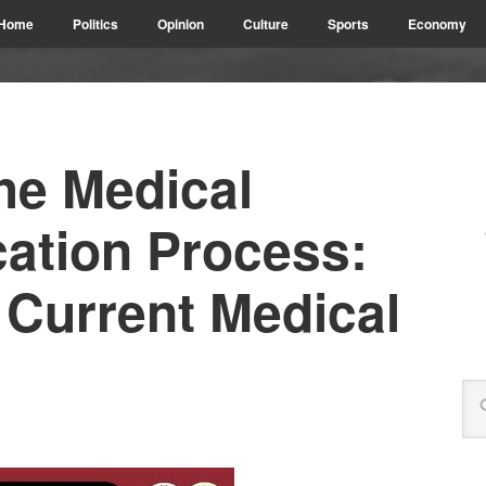
Home
Politics
Opinion
Culture
Sports
Economy
he Medical
cation Process:
 Current Medical