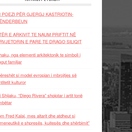
I POEZI PËR GJERGJ KASTRIOTIN-
ËNDERBEUN
TËR E ARKIVIT TE NAUM PRIFTIT NË
RVJETORIN E PARE TE DRAGO SILIQIT
aku, nga elementi arkitektonik te simboli i
ngut familjar
ëreshët si model evropian i mbrojtjes së
titetit kulturor
i Shijaku, “Diego Rivera” shqiptar i artit tonë
mbëtar
m Fred Kalaj, mes altarit dhe atdheut si
meneutikë e shpresës, kujtesës dhe shërbimit”