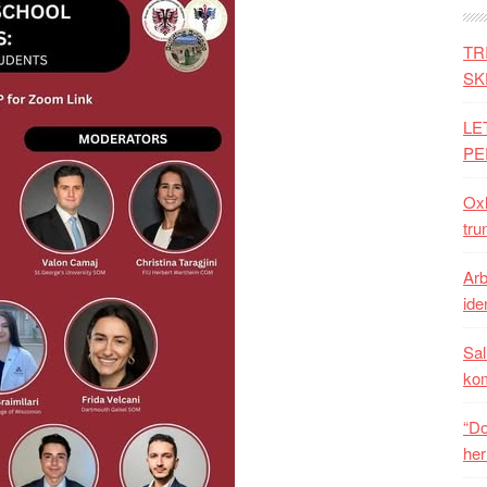
TR
SK
LE
PE
Oxh
tru
Arb
iden
Sal
ko
“Do
her