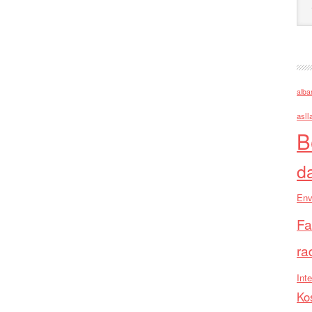
alba
asll
B
d
Env
Fa
ra
Inte
Ko