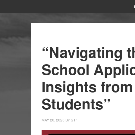
“Navigating t
School Appli
Insights from
Students”
MAY 20, 2025
BY
S P