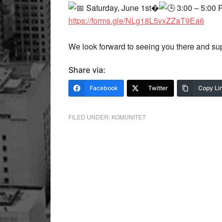
Saturday, June 1st�
3:00 – 5:00
https://forms.gle/NLg18L5vxZZaT9Ea6
We look forward to seeing you there and su
Share via:
Facebook
Twitter
Copy Li
FILED UNDER:
KOMUNITET