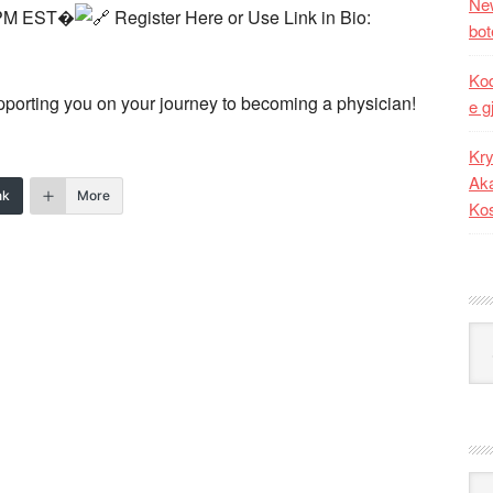
New
 PM EST�
Register Here or Use Link in Bio:
bot
Kod
pporting you on your journey to becoming a physician!
e g
Kry
Aka
nk
More
Ko
Kat
Ark