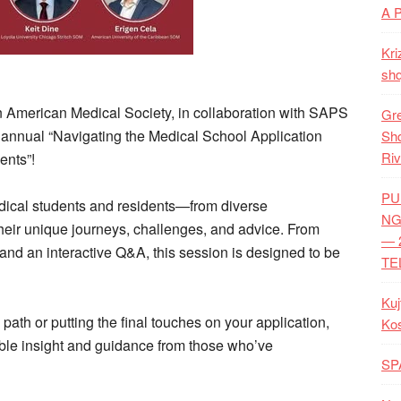
A 
Kri
shq
n American Medical Society, in collaboration with SAPS
Gre
 annual “Navigating the Medical School Application
Shq
Riv
ents”!
PU
edical students and residents—from diverse
NG
ir unique journeys, challenges, and advice. From
— 
s and an interactive Q&A, this session is designed to be
TE
Kuj
ath or putting the final touches on your application,
Ko
uable insight and guidance from those who’ve
SP