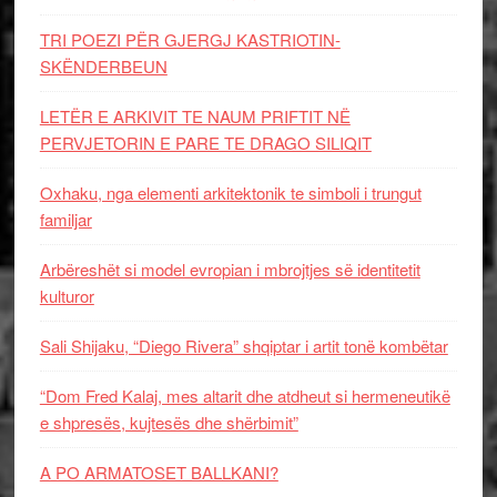
TRI POEZI PËR GJERGJ KASTRIOTIN-
SKËNDERBEUN
LETËR E ARKIVIT TE NAUM PRIFTIT NË
PERVJETORIN E PARE TE DRAGO SILIQIT
Oxhaku, nga elementi arkitektonik te simboli i trungut
familjar
Arbëreshët si model evropian i mbrojtjes së identitetit
kulturor
Sali Shijaku, “Diego Rivera” shqiptar i artit tonë kombëtar
“Dom Fred Kalaj, mes altarit dhe atdheut si hermeneutikë
e shpresës, kujtesës dhe shërbimit”
A PO ARMATOSET BALLKANI?