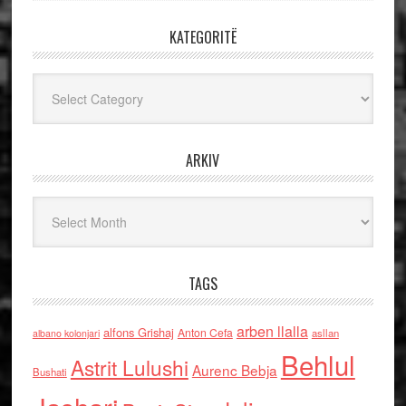
KATEGORITË
Kategoritë
ARKIV
Arkiv
TAGS
arben llalla
alfons Grishaj
Anton Cefa
asllan
albano kolonjari
Behlul
Astrit Lulushi
Aurenc Bebja
Bushati