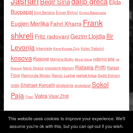
Jashari
dalip greca
Beqir Sina
Elida
Buçpapaj
Enver Bytyci
Elmi Berisha
Ermira Babamusta
Frank
Eugjen Merlika
Fahri Xharra
shkreli
Ilir
Gezim Llojdia
Fritz radovani
Levonja
Interviste
Kolec Traboini
Keze Kozeta Zylo
kosova
Kosove
nderroi jete
Marjana Bulku
ne
Murat Gecaj
Rafaela Prifti
Rafael
Nene Tereza
Kosove
presidenti Nishani
Floqi
Raimonda Moisiu
Ramiz Lushaj
reshat kripa
Sadik Elshani
Sokol
Shefqet Kercelli
shqiperia
shqiptaret
SHBA
Paja
Vatra
Visar Zhiti
Thaci
This website uses cookies to improve your experience. We'll
assume you're ok with this, but you can opt-out if you wish.