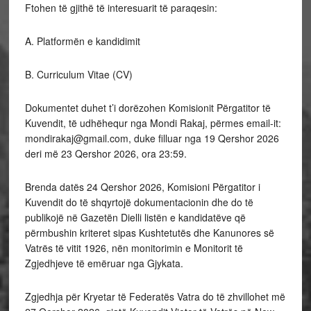
Ftohen të gjithë të interesuarit të paraqesin:
A. Platformën e kandidimit
B. Curriculum Vitae (CV)
Dokumentet duhet t’i dorëzohen Komisionit Përgatitor të
Kuvendit, të udhëhequr nga Mondi Rakaj, përmes email-it:
mondirakaj@gmail.com, duke filluar nga 19 Qershor 2026
deri më 23 Qershor 2026, ora 23:59.
Brenda datës 24 Qershor 2026, Komisioni Përgatitor i
Kuvendit do të shqyrtojë dokumentacionin dhe do të
publikojë në Gazetën Dielli listën e kandidatëve që
përmbushin kriteret sipas Kushtetutës dhe Kanunores së
Vatrës të vitit 1926, nën monitorimin e Monitorit të
Zgjedhjeve të emëruar nga Gjykata.
Zgjedhja për Kryetar të Federatës Vatra do të zhvillohet më