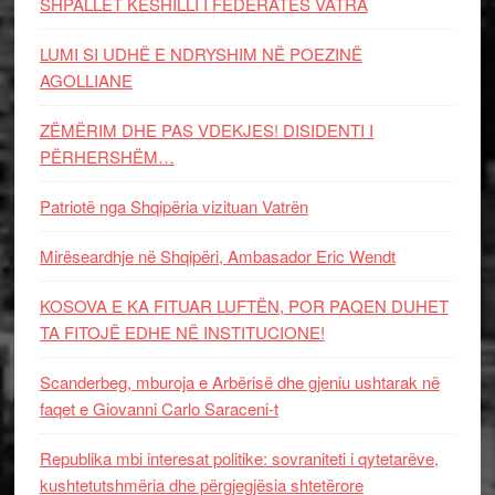
SHPALLET KËSHILLI I FEDERATËS VATRA
LUMI SI UDHË E NDRYSHIM NË POEZINË
AGOLLIANE
ZËMËRIM DHE PAS VDEKJES! DISIDENTI I
PËRHERSHËM…
Patriotë nga Shqipëria vizituan Vatrën
Mirëseardhje në Shqipëri, Ambasador Eric Wendt
KOSOVA E KA FITUAR LUFTËN, POR PAQEN DUHET
TA FITOJË EDHE NË INSTITUCIONE!
Scanderbeg, mburoja e Arbërisë dhe gjeniu ushtarak në
faqet e Giovanni Carlo Saraceni-t
Republika mbi interesat politike: sovraniteti i qytetarëve,
kushtetutshmëria dhe përgjegjësia shtetërore