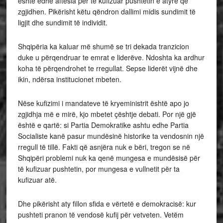
është edhe aftësia për të kufizuar pushtetin e atyre që
zgjidhen. Pikërisht këtu qëndron dallimi midis sundimit të
ligjit dhe sundimit të individit.
Shqipëria ka kaluar më shumë se tri dekada tranzicion
duke u përqendruar te emrat e liderëve. Ndoshta ka ardhur
koha të përqendrohet te rregullat. Sepse liderët vijnë dhe
ikin, ndërsa institucionet mbeten.
Nëse kufizimi i mandateve të kryeministrit është apo jo
zgjidhja më e mirë, kjo mbetet çështje debati. Por një gjë
është e qartë: si Partia Demokratike ashtu edhe Partia
Socialiste kanë pasur mundësinë historike ta vendosnin një
rregull të tillë. Fakti që asnjëra nuk e bëri, tregon se në
Shqipëri problemi nuk ka qenë mungesa e mundësisë për
të kufizuar pushtetin, por mungesa e vullnetit për ta
kufizuar atë.
Dhe pikërisht aty fillon sfida e vërtetë e demokracisë: kur
pushteti pranon të vendosë kufij për vetveten. Vetëm