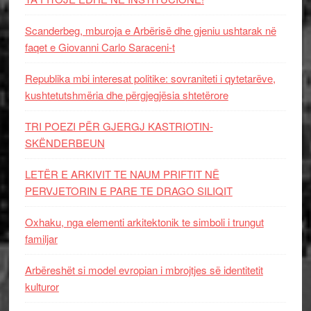
Scanderbeg, mburoja e Arbërisë dhe gjeniu ushtarak në
faqet e Giovanni Carlo Saraceni-t
Republika mbi interesat politike: sovraniteti i qytetarëve,
kushtetutshmëria dhe përgjegjësia shtetërore
TRI POEZI PËR GJERGJ KASTRIOTIN-
SKËNDERBEUN
LETËR E ARKIVIT TE NAUM PRIFTIT NË
PERVJETORIN E PARE TE DRAGO SILIQIT
Oxhaku, nga elementi arkitektonik te simboli i trungut
familjar
Arbëreshët si model evropian i mbrojtjes së identitetit
kulturor