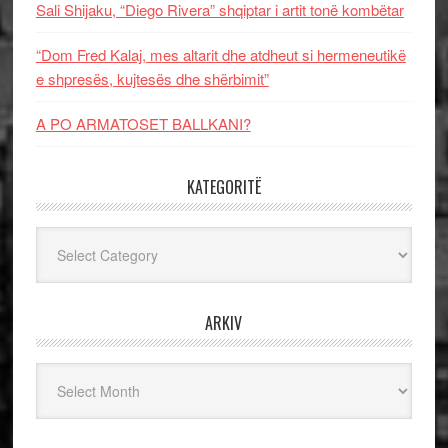
Sali Shijaku, “Diego Rivera” shqiptar i artit tonë kombëtar
“Dom Fred Kalaj, mes altarit dhe atdheut si hermeneutikë
e shpresës, kujtesës dhe shërbimit”
A PO ARMATOSET BALLKANI?
KATEGORITË
Kategoritë
ARKIV
Arkiv