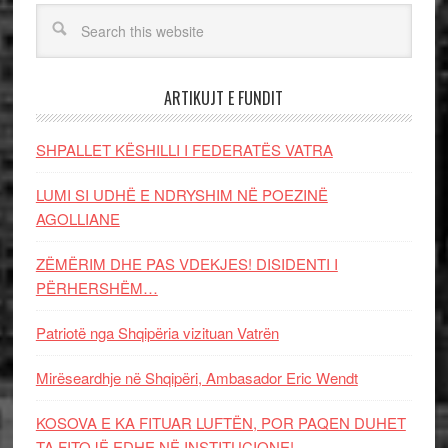
ARTIKUJT E FUNDIT
SHPALLET KËSHILLI I FEDERATËS VATRA
LUMI SI UDHË E NDRYSHIM NË POEZINË
AGOLLIANE
ZËMËRIM DHE PAS VDEKJES! DISIDENTI I
PËRHERSHËM…
Patriotë nga Shqipëria vizituan Vatrën
Mirëseardhje në Shqipëri, Ambasador Eric Wendt
KOSOVA E KA FITUAR LUFTËN, POR PAQEN DUHET
TA FITOJË EDHE NË INSTITUCIONE!