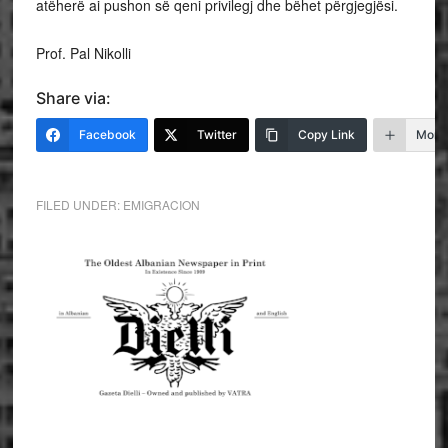
atëherë ai pushon së qeni privilegj dhe bëhet përgjegjësi.
Prof. Pal Nikolli
Share via:
Facebook
Twitter
Copy Link
More
FILED UNDER:
EMIGRACION