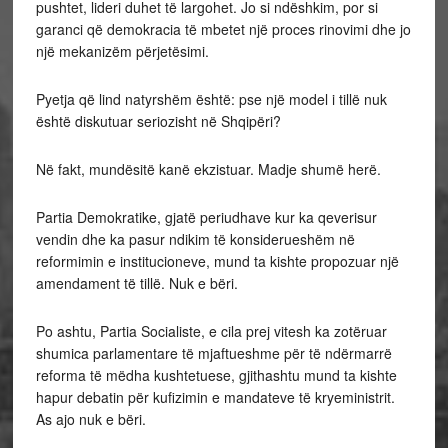
pushtet, lideri duhet të largohet. Jo si ndëshkim, por si
garanci që demokracia të mbetet një proces rinovimi dhe jo
një mekanizëm përjetësimi.
Pyetja që lind natyrshëm është: pse një model i tillë nuk
është diskutuar seriozisht në Shqipëri?
Në fakt, mundësitë kanë ekzistuar. Madje shumë herë.
Partia Demokratike, gjatë periudhave kur ka qeverisur
vendin dhe ka pasur ndikim të konsiderueshëm në
reformimin e institucioneve, mund ta kishte propozuar një
amendament të tillë. Nuk e bëri.
Po ashtu, Partia Socialiste, e cila prej vitesh ka zotëruar
shumica parlamentare të mjaftueshme për të ndërmarrë
reforma të mëdha kushtetuese, gjithashtu mund ta kishte
hapur debatin për kufizimin e mandateve të kryeministrit.
As ajo nuk e bëri.