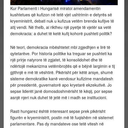
Kur Parlamenti i Hungarisë miratoi amendamentin
kushtetues që kufizon në tetë vjet ushtrimin e detyrës së
kryeministrit, debati nuk u kufizua vetëm brenda kufijve të
atij vendi. Në thelb, ai riktheu një pyetje të vjetër sa vetë
demokracia: a duhet të ketë kufij kohorë pushteti politik?
Në teori, demokracia mbështetet mbi zgjedhjen e lirë të
qytetarëve. Por historia politike ka treguar se pushteti ka
një prirje natyrore të zgjatet, të konsolidohet dhe të
ndërtojë mekanizma vetëmbrojtës që e bëjnë largimin e tij
gjithnjë e më të vështirë. Pikërisht për këtë arsye, shumë
sisteme demokratike kanë vendosur kufizime mandatesh
për presidentë, guvernatorë apo kryetarë ekzekutivë. Jo
sepse liderët janë domosdoshmërisht të këqij, por sepse
asnjë njeri nuk duhet të jetë më i madh se institucioni.
Rasti hungarez është interesant sepse prek pikërisht
figurën e kryeministrit, postin më të fuqishëm në sistemet
parlamentare. Pas dy mandateve ose tetë vitesh në