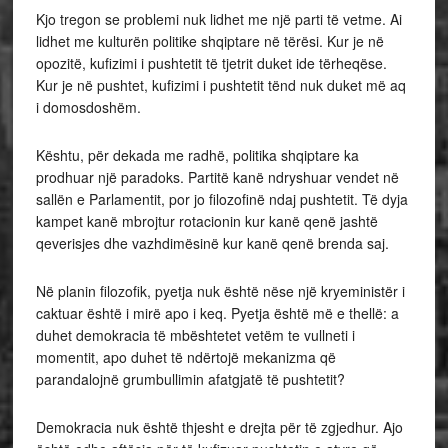
Kjo tregon se problemi nuk lidhet me një parti të vetme. Ai
lidhet me kulturën politike shqiptare në tërësi. Kur je në
opozitë, kufizimi i pushtetit të tjetrit duket ide tërheqëse.
Kur je në pushtet, kufizimi i pushtetit tënd nuk duket më aq
i domosdoshëm.
Kështu, për dekada me radhë, politika shqiptare ka
prodhuar një paradoks. Partitë kanë ndryshuar vendet në
sallën e Parlamentit, por jo filozofinë ndaj pushtetit. Të dyja
kampet kanë mbrojtur rotacionin kur kanë qenë jashtë
qeverisjes dhe vazhdimësinë kur kanë qenë brenda saj.
Në planin filozofik, pyetja nuk është nëse një kryeministër i
caktuar është i mirë apo i keq. Pyetja është më e thellë: a
duhet demokracia të mbështetet vetëm te vullneti i
momentit, apo duhet të ndërtojë mekanizma që
parandalojnë grumbullimin afatgjatë të pushtetit?
Demokracia nuk është thjesht e drejta për të zgjedhur. Ajo