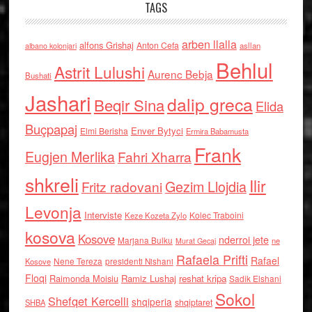
TAGS
arben llalla
alfons Grishaj
Anton Cefa
asllan
albano kolonjari
Behlul
Astrit Lulushi
Aurenc Bebja
Bushati
Jashari
dalip greca
Beqir Sina
Elida
Buçpapaj
Enver Bytyci
Elmi Berisha
Ermira Babamusta
Frank
Eugjen Merlika
Fahri Xharra
shkreli
Ilir
Gezim Llojdia
Fritz radovani
Levonja
Interviste
Kolec Traboini
Keze Kozeta Zylo
kosova
Kosove
nderroi jete
Marjana Bulku
ne
Murat Gecaj
Rafaela Prifti
Rafael
Nene Tereza
Kosove
presidenti Nishani
Floqi
Raimonda Moisiu
Ramiz Lushaj
reshat kripa
Sadik Elshani
Sokol
Shefqet Kercelli
shqiperia
shqiptaret
SHBA