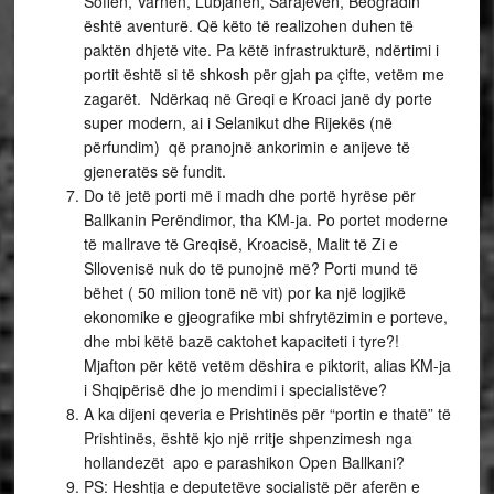
Sofien, Varnën, Lubjanën, Sarajevën, Beogradin
është aventurë. Që këto të realizohen duhen të
paktën dhjetë vite. Pa këtë infrastrukturë, ndërtimi i
portit është si të shkosh për gjah pa çifte, vetëm me
zagarët. Ndërkaq në Greqi e Kroaci janë dy porte
super modern, ai i Selanikut dhe Rijekës (në
përfundim) që pranojnë ankorimin e anijeve të
gjeneratës së fundit.
Do të jetë porti më i madh dhe portë hyrëse për
Ballkanin Perëndimor, tha KM-ja. Po portet moderne
të mallrave të Greqisë, Kroacisë, Malit të Zi e
Sllovenisë nuk do të punojnë më? Porti mund të
bëhet ( 50 milion tonë në vit) por ka një logjikë
ekonomike e gjeografike mbi shfrytëzimin e porteve,
dhe mbi këtë bazë caktohet kapaciteti i tyre?!
Mjafton për këtë vetëm dëshira e piktorit, alias KM-ja
i Shqipërisë dhe jo mendimi i specialistëve?
A ka dijeni qeveria e Prishtinës për “portin e thatë” të
Prishtinës, është kjo një rritje shpenzimesh nga
hollandezët apo e parashikon Open Ballkani?
PS: Heshtja e deputetëve socialistë për aferën e