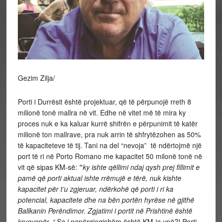
Gezim Zilja/
Porti i Durrësit është projektuar, që të përpunojë rreth 8
milionë tonë mallra në vit. Edhe në vitet më të mira ky
proces nuk e ka kaluar kurrë shifrën e përpunimit të katër
milionë ton mallrave, pra nuk arrin të shfrytëzohen as 50%
të kapaciteteve të tij.
Tani na del “nevoja” të ndërtojmë një
port të ri në Porto Romano me kapacitet 50 milonë tonë në
vit që sipas KM-së:
“
ky ishte qëllimi ndaj qysh prej fillimit e
pamë që porti aktual ishte rrëmujë e tërë, nuk kishte
kapacitet për t’u zgjeruar, ndërkohë që porti i ri ka
potencial, kapacitete dhe na bën portën hyrëse në gjithë
Ballkanin Perëndimor. Zgjatimi i portit në Prishtinë është
kryevepër. “
Sa i papërgjegjshëm është
KM-ja ynë?!
Porti