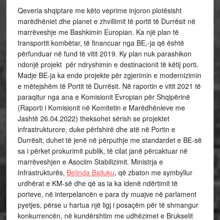
Qeveria shqiptare me këto veprime injoron plotësisht
marëdhëniet dhe planet e zhvillimit të portit të Durrësit në
marrëveshje me Bashkimin Europian. Ka një plan të
transportit kombëtar, të financuar nga BE,-ja që është
përfunduar në fund të vitit 2019. Ky plan nuk parashikon
ndonjë projekt për ndryshimin e destinacionit të këtij porti.
Madje BE-ja ka ende projekte për zgjerimin e modernizimin
e mëtejshëm të Portit të Durrësit. Në raportin e vitit 2021 të
paraqitur nga ana e Komisionit Evropian për Shqipërinë
(Raporti i Komisionit në Komitetin e Marëdhënieve me
Jashtë 26.04.2022) theksohet
sërish se projektet
infrastrukturore, duke përfshirë dhe atë në Portin e
Durrësit, duhet të jenë në përputhje me standardet e BE-së
sa i përket prokurimit publik, të cilat janë përcaktuar në
marrëveshjen e Asociim Stabilizimit
.
Ministrja e
Infrastrukturës,
Belinda Balluku
, që zbaton me symbyllur
urdhërat e KM-së dhe që as ia ka idenë ndërtimit të
porteve, në interpelancën e para dy muajve në parlament
pyetjes, përse u hartua një ligj i posaçëm për të shmangur
konkurrencën, në kundërshtim me udhëzimet e Brukselit