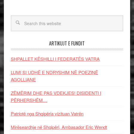
ARTIKUJT E FUNDIT
SHPALLET KËSHILLI I FEDERATËS VATRA
LUMI SI UDHË E NDRYSHIM NË POEZINË
AGOLLIANE
ZËMËRIM DHE PAS VDEKJES! DISIDENTI I
PËRHERSHËM…
Patriotë nga Shqipëria vizituan Vatrën
Mirëseardhje në Shqipëri, Ambasador Eric Wendt