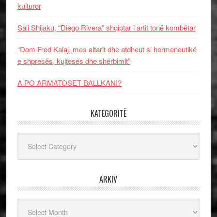
kulturor
Sali Shijaku, “Diego Rivera” shqiptar i artit tonë kombëtar
“Dom Fred Kalaj, mes altarit dhe atdheut si hermeneutikë
e shpresës, kujtesës dhe shërbimit”
A PO ARMATOSET BALLKANI?
KATEGORITË
Kategoritë
ARKIV
Arkiv