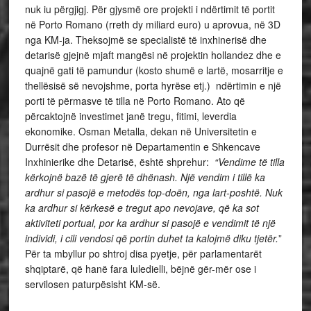
nuk iu përgjigj. Për gjysmë ore projekti i ndërtimit të portit
në Porto Romano (rreth dy miliard euro) u aprovua, në 3D
nga KM-ja. Theksojmë se specialistë të inxhinerisë dhe
detarisë gjejnë mjaft mangësi në projektin hollandez dhe e
quajnë gati të pamundur (kosto shumë e lartë, mosarritje e
thellësisë së nevojshme, porta hyrëse etj.) ndërtimin e një
porti të përmasve të tilla në Porto Romano. Ato që
përcaktojnë investimet janë tregu, fitimi, leverdia
ekonomike. Osman Metalla, dekan në Universitetin e
Durrësit dhe profesor në Departamentin e Shkencave
Inxhinierike dhe Detarisë, është shprehur:
“Vendime të tilla
kërkojnë bazë të gjerë të dhënash. Një vendim i tillë ka
ardhur si pasojë e metodës top-doën, nga lart-poshtë. Nuk
ka ardhur si kërkesë e tregut apo nevojave, që ka sot
aktiviteti portual, por ka ardhur si pasojë e vendimit të një
individi, i cili vendosi që portin duhet ta kalojmë diku tjetër.
”
Për ta mbyllur po shtroj disa pyetje, për parlamentarët
shqiptarë, që hanë fara luledielli, bëjnë gër-mër ose i
servilosen paturpësisht KM-së.