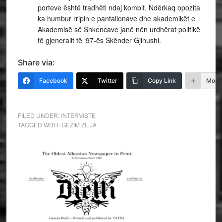
porteve është tradhëti ndaj kombit. Ndërkaq opozita
ka humbur rripin e pantallonave dhe akademikët e
Akademisë së Shkencave janë nën urdhërat politikë
të gjeneralit të ‘97-ës Skënder Gjinushi.
Share via:
Facebook
Twitter
Copy Link
More
FILED UNDER:
INTERVISTE
TAGGED WITH:
GEZIM ZILJA