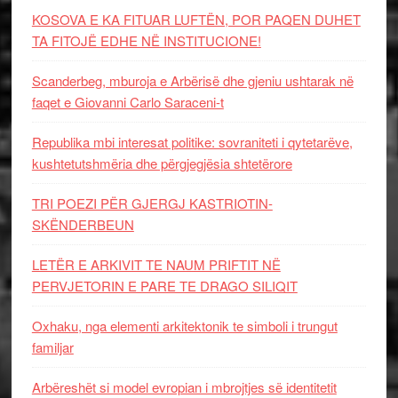
KOSOVA E KA FITUAR LUFTËN, POR PAQEN DUHET
TA FITOJË EDHE NË INSTITUCIONE!
Scanderbeg, mburoja e Arbërisë dhe gjeniu ushtarak në
faqet e Giovanni Carlo Saraceni-t
Republika mbi interesat politike: sovraniteti i qytetarëve,
kushtetutshmëria dhe përgjegjësia shtetërore
TRI POEZI PËR GJERGJ KASTRIOTIN-
SKËNDERBEUN
LETËR E ARKIVIT TE NAUM PRIFTIT NË
PERVJETORIN E PARE TE DRAGO SILIQIT
Oxhaku, nga elementi arkitektonik te simboli i trungut
familjar
Arbëreshët si model evropian i mbrojtjes së identitetit