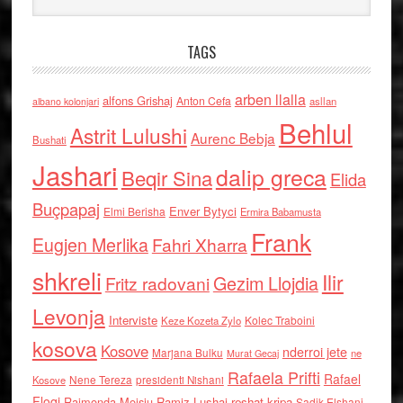
TAGS
arben llalla
alfons Grishaj
Anton Cefa
asllan
albano kolonjari
Behlul
Astrit Lulushi
Aurenc Bebja
Bushati
Jashari
dalip greca
Beqir Sina
Elida
Buçpapaj
Enver Bytyci
Elmi Berisha
Ermira Babamusta
Frank
Eugjen Merlika
Fahri Xharra
shkreli
Ilir
Gezim Llojdia
Fritz radovani
Levonja
Interviste
Kolec Traboini
Keze Kozeta Zylo
kosova
Kosove
nderroi jete
Marjana Bulku
ne
Murat Gecaj
Rafaela Prifti
Rafael
Nene Tereza
Kosove
presidenti Nishani
Floqi
Raimonda Moisiu
Ramiz Lushaj
reshat kripa
Sadik Elshani