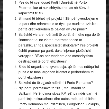
Pse do të çvendoset Porti i Durrësit në Porto
Palermo, kur ai nuk shfrytëzohet as në 50% të
kapacitetit të tij?
Si mund të bëhet një projekt i tillë, për çvendosjen e
të parit dhe ndërtimin e të dytit, pa studime fizibiliteti
për të cilët kërkohen të paktën dy vite punë?
Sa është vlera e ndërtimit të portit të ri dhe nga do të
financohet ai në vlerën marramendëse të
parashikuar nga specialistët shqiptarë? Pse projekti
është pranuar pa garë, duke injoruar plotësisht
vërejtjet e BE-së për tenderim dhe mosndryshim
destinacioni të portit ekzistues?
Si do të organizohet çvendosja, që të mos ndërpritet
puna e të mos largohen klientët e përhershëm të
portit ekzistues?
Sa kohë do të zgjasë ndërtimi i Porto Romanos?
Një port i përmasave të tilla ( më i madhi në
Ballkanin Perëndimor sipas KM-së
)
pa ndërtuar më
parë linja hekurudhore dhe autostrada, që të lidhin
Porto Romanon me Prishtinën, Podgoricën, Shkupin,