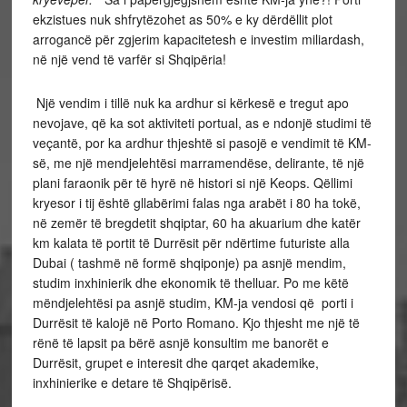
ekzistues nuk shfrytëzohet as 50% e ky dërdëllit plot
arrogancë për zgjerim kapacitetesh e investim miliardash,
në një vend të varfër si Shqipëria!
Një vendim i tillë nuk ka ardhur si kërkesë e tregut apo
nevojave, që ka sot aktiviteti portual, as e ndonjë studimi të
veçantë, por ka ardhur thjeshtë si pasojë e vendimit të KM-
së, me një mendjelehtësi marramendëse, delirante, të një
plani faraonik për të hyrë në histori si një Keops. Qëllimi
kryesor i tij është gllabërimi falas nga arabët i 80 ha tokë,
në zemër të bregdetit shqiptar, 60 ha akuarium dhe katër
km kalata të portit të Durrësit për ndërtime futuriste alla
Dubai ( tashmë në formë shqiponje) pa asnjë mendim,
studim inxhinierik dhe ekonomik të thelluar.
Po me këtë
mëndjelehtësi pa asnjë studim, KM-ja vendosi që porti i
Durrësit të kalojë në Porto Romano. Kjo thjesht me një të
rënë të lapsit pa bërë asnjë konsultim me banorët e
Durrësit, grupet e interesit dhe qarqet akademike,
inxhinierike e detare të Shqipërisë.