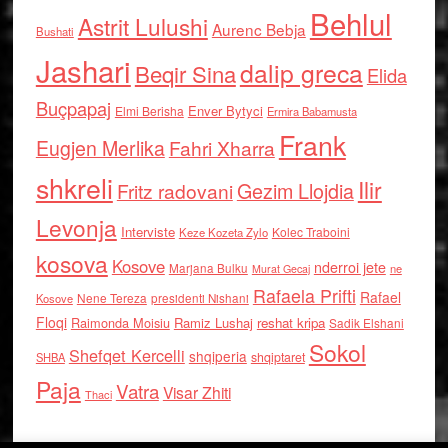
Behlul
Astrit Lulushi
Aurenc Bebja
Bushati
Jashari
dalip greca
Beqir Sina
Elida
Buçpapaj
Enver Bytyci
Elmi Berisha
Ermira Babamusta
Frank
Eugjen Merlika
Fahri Xharra
shkreli
Ilir
Gezim Llojdia
Fritz radovani
Levonja
Interviste
Kolec Traboini
Keze Kozeta Zylo
kosova
Kosove
nderroi jete
Marjana Bulku
ne
Murat Gecaj
Rafaela Prifti
Rafael
Nene Tereza
Kosove
presidenti Nishani
Floqi
Raimonda Moisiu
Ramiz Lushaj
reshat kripa
Sadik Elshani
Sokol
Shefqet Kercelli
shqiperia
shqiptaret
SHBA
Paja
Vatra
Visar Zhiti
Thaci