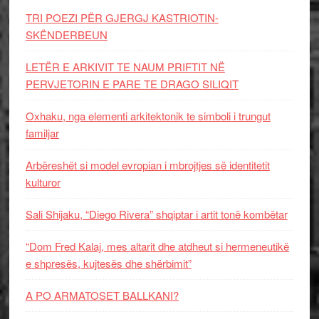
TRI POEZI PËR GJERGJ KASTRIOTIN-
SKËNDERBEUN
LETËR E ARKIVIT TE NAUM PRIFTIT NË
PERVJETORIN E PARE TE DRAGO SILIQIT
Oxhaku, nga elementi arkitektonik te simboli i trungut
familjar
Arbëreshët si model evropian i mbrojtjes së identitetit
kulturor
Sali Shijaku, “Diego Rivera” shqiptar i artit tonë kombëtar
“Dom Fred Kalaj, mes altarit dhe atdheut si hermeneutikë
e shpresës, kujtesës dhe shërbimit”
A PO ARMATOSET BALLKANI?