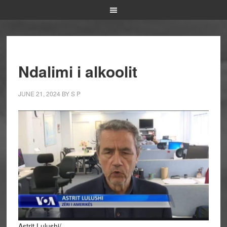
Ndalimi i alkoolit
JUNE 21, 2024
BY
S P
Astrit Lulushi/