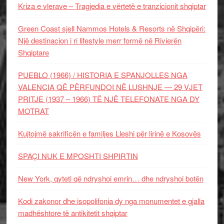
Kriza e vlerave – Tragjedia e vërtetë e tranzicionit shqiptar
Green Coast sjell Nammos Hotels & Resorts në Shqipëri:
Një destinacion i ri lifestyle merr formë në Rivierën
Shqiptare
PUEBLO (1966) / HISTORIA E SPANJOLLES NGA
VALENCIA QË PËRFUNDOI NË LUSHNJE — 29 VJET
PRITJE (1937 – 1966) TË NJË TELEFONATE NGA DY
MOTRAT
Kujtojmë sakrificën e familjes Lleshi për lirinë e Kosovës
SPAÇI NUK E MPOSHTI SHPIRTIN
New York, qyteti që ndryshoi emrin… dhe ndryshoi botën
Kodi zakonor dhe isopolifonia dy nga monumentet e gjalla
madhështore të antikitetit shqiptar