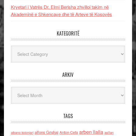
Kryetari i Vatrës Dr. Elmi Berisha zhvilloi takim në
Akademinë e Shkencave dhe të Arteve të Kosovës
KATEGORITË
Kategoritë
ARKIV
Arkiv
TAGS
arben llalla
alfons Grishaj
Anton Cefa
asllan
albano kolonjari