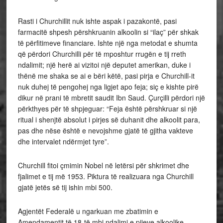
Rasti i Churchillit nuk ishte aspak i pazakontë, pasi
farmacitë shpesh përshkruanin alkoolin si “ilaç” për shkak
të përfitimeve financiare. Ishte një nga metodat e shumta
që përdori Churchilli për të mposhtur rrugën e tij rreth
ndalimit; një herë ai vizitoi një deputet amerikan, duke i
thënë me shaka se ai e bëri këtë, pasi pirja e Churchill-it
nuk duhej të pengohej nga ligjet apo feja; siç e kishte pirë
dikur në prani të mbretit saudit Ibn Saud. Çurçilli përdori një
përkthyes për të shpjeguar: “Feja është përshkruar si një
ritual i shenjtë absolut i pirjes së duhanit dhe alkoolit para,
pas dhe nëse është e nevojshme gjatë të gjitha vakteve
dhe intervalet ndërmjet tyre”.
Churchill fitoi çmimin Nobel në letërsi për shkrimet dhe
fjalimet e tij më 1953. Piktura të realizuara nga Churchill
gjatë jetës së tij ishin mbi 500.
Agjentët Federalë u ngarkuan me zbatimin e
Amendamentit të 18-të mbi ndalimi e pijeve alkoolike.