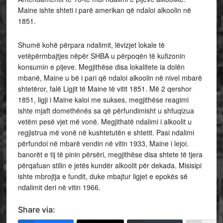
Maine ishte shteti i parë amerikan që ndaloi alkoolin në
1851.
Shumë kohë përpara ndalimit, lëvizjet lokale të
vetëpërmbajtjes nëpër SHBA u përpoqën të kufizonin
konsumin e pijeve. Megjithëse disa lokalitete ia dolën
mbanë, Maine u bë i pari që ndaloi alkoolin në nivel mbarë
shtetëror, falë Ligjit të Maine të vitit 1851. Më 2 qershor
1851, ligji i Maine kaloi me sukses, megjithëse reagimi
ishte mjaft domethënës sa që përfundimisht u shfuqizua
vetëm pesë vjet më vonë. Megjithatë ndalimi i alkoolit u
regjistrua më vonë në kushtetutën e shtetit. Pasi ndalimi
përfundoi në mbarë vendin në vitin 1933, Maine i lejoi.
banorët e tij të pinin përsëri, megjithëse disa shtete të tjera
përqafuan stilin e jetës kundër alkoolit për dekada. Misisipi
ishte mbrojtja e fundit, duke mbajtur ligjet e epokës së
ndalimit deri në vitin 1966.
Share via: