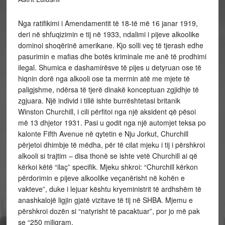
Nga ratifikimi i Amendamentit të 18-të më 16 janar 1919,
deri në shfuqizimin e tij në 1933, ndalimi i pijeve alkoolike
dominoi shoqërinë amerikane. Kjo solli veç të tjerash edhe
pasurimin e mafias dhe botës kriminale me anë të prodhimi
ilegal. Shumica e dashamirësve të pijes u detyruan ose të
hiqnin dorë nga alkooli ose ta merrnin atë me mjete të
paligjshme, ndërsa të tjerë dinakë konceptuan zgjidhje të
zgjuara. Një individ i tillë ishte
burrështetasi britanik
Winston Churchill, i cili përfitoi nga një aksident që pësoi
më 13 dhjetor 1931. Pasi u godit nga një automjet teksa po
kalonte Fifth Avenue në qytetin e Nju Jorkut, Churchill
përjetoi dhimbje të mëdha, për të cilat mjeku i tij i përshkroi
alkooli si trajtim – disa thonë se ishte vetë Churchill ai që
kërkoi këtë “ilaç” specifik. Mjeku shkroi: “Churchill kërkon
përdorimin e pijeve alkoolike veçanërisht në kohën e
vakteve”, duke i lejuar kështu kryeministrit të ardhshëm të
anashkalojë ligjin gjatë vizitave të tij në SHBA. Mjemu e
përshkroi dozën si “natyrisht të pacaktuar”, por jo më pak
se “250 miligram.