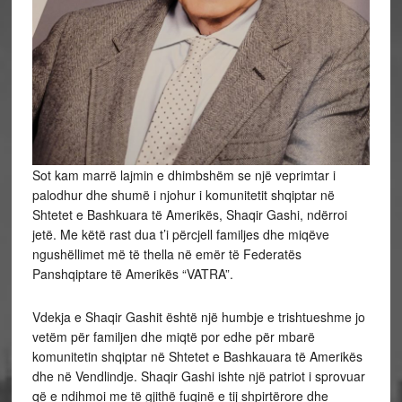
Sot kam marrë lajmin e dhimbshëm se një veprimtar i
palodhur dhe shumë i njohur i komunitetit shqiptar në
Shtetet e Bashkuara të Amerikës, Shaqir Gashi, ndërroi
jetë. Me këtë rast dua t’i përcjell familjes dhe miqëve
ngushëllimet më të thella në emër të Federatës
Panshqiptare të Amerikës “VATRA”.
Vdekja e Shaqir Gashit është një humbje e trishtueshme jo
vetëm për familjen dhe miqtë por edhe për mbarë
komunitetin shqiptar në Shtetet e Bashkauara të Amerikës
dhe në Vendlindje. Shaqir Gashi ishte një patriot i sprovuar
që e ndihmoi me të gjithë fuqinë e tij shpirtërore dhe