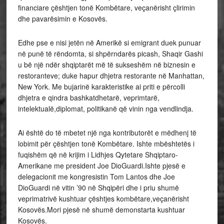
financiare çështjen tonë Kombëtare, veçanërisht çlirimin
dhe pavarësimin e Kosovës.
Edhe pse e nisi jetën në Amerikë si emigrant duek punuar
në punë të rëndomta, si shpërndarës picash, Shaqir Gashi
u bë një ndër shqiptarët më të sukseshëm në biznesin e
restoranteve; duke hapur dhjetra restorante në Manhattan,
New York. Me bujarinë karakteristike ai priti e përcolli
dhjetra e qindra bashkatdhetarë, veprimtarë,
intelektualë,diplomat, politikanë që vinin nga vendlindja.
Ai është do të mbetet një nga kontributorët e mëdhenj të
lobimit për çështjen tonë Kombëtare. Ishte mbështetës i
fuqishëm që në krijim i Lidhjes Qytetare Shqiptaro-
Amerikane me president Joe DioGuardi.Ishte pjesë e
delegacionit me kongresistin Tom Lantos dhe Joe
DioGuardi në vitin ’90 në Shqipëri dhe i priu shumë
veprimatrivë kushtuar çështjes kombëtare,veçanërisht
Kosovës.Mori pjesë në shumë demonstarta kushtuar
Kosovës.