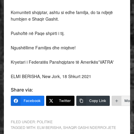
Komuniteti shqiptar, ashtu si edhe familja, do ta ndjejë
humbjen e Shaqir Gashit.
Pushoftë në Paqe shpirti i tij.
Ngushëllime Familjes dhe miqëve!
Kryetari i Federatës Panshqiptare të Amerikës”VATRA”
ELMI BERISHA, New Jork, 18 Shkurt 2021
Share via:
Facebook
Twitter
Copy Link
More
FILED UNDER:
POLITIKE
TAGGED WITH:
ELM BERISHA
,
SHAQIR GASHI NDERROI JETE