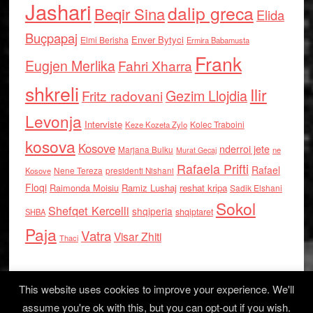
Jashari
dalip greca
Beqir Sina
Elida
Buçpapaj
Enver Bytyci
Elmi Berisha
Ermira Babamusta
Frank
Eugjen Merlika
Fahri Xharra
shkreli
Ilir
Gezim Llojdia
Fritz radovani
Levonja
Interviste
Kolec Traboini
Keze Kozeta Zylo
kosova
Kosove
nderroi jete
Marjana Bulku
ne
Murat Gecaj
Rafaela Prifti
Rafael
Nene Tereza
Kosove
presidenti Nishani
Floqi
Raimonda Moisiu
Ramiz Lushaj
reshat kripa
Sadik Elshani
Sokol
Shefqet Kercelli
shqiperia
shqiptaret
SHBA
Paja
Vatra
Visar Zhiti
Thaci
This website uses cookies to improve your experience. We'll
assume you're ok with this, but you can opt-out if you wish.