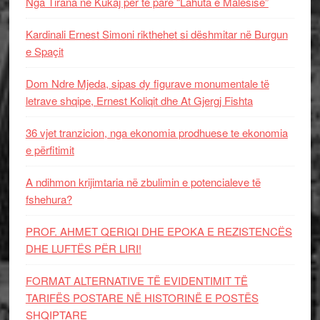
Nga Tirana në Kukaj për të parë “Lahuta e Malësisë”
Kardinali Ernest Simoni rikthehet si dëshmitar në Burgun
e Spaçit
Dom Ndre Mjeda, sipas dy figurave monumentale të
letrave shqipe, Ernest Koliqit dhe At Gjergj Fishta
36 vjet tranzicion, nga ekonomia prodhuese te ekonomia
e përfitimit
A ndihmon krijimtaria në zbulimin e potencialeve të
fshehura?
PROF. AHMET QERIQI DHE EPOKA E REZISTENCЁS
DHE LUFTЁS PЁR LIRI!
FORMAT ALTERNATIVE TË EVIDENTIMIT TË
TARIFËS POSTARE NË HISTORINË E POSTËS
SHQIPTARE