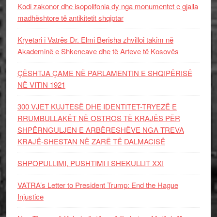
Kodi zakonor dhe isopolifonia dy nga monumentet e gjalla
madhështore të antikitetit shqiptar
Kryetari i Vatrës Dr. Elmi Berisha zhvilloi takim në
Akademinë e Shkencave dhe të Arteve të Kosovës
ÇËSHTJA ÇAME NË PARLAMENTIN E SHQIPËRISË
NË VITIN 1921
300 VJET KUJTESË DHE IDENTITET-TRYEZË E
RRUMBULLAKËT NË OSTROS TË KRAJËS PËR
SHPËRNGULJEN E ARBËRESHËVE NGA TREVA
KRAJË-SHESTAN NË ZARË TË DALMACISË
SHPOPULLIMI, PUSHTIMI I SHEKULLIT XXI
VATRA’s Letter to President Trump: End the Hague
Injustice