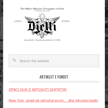
ARTIKUJT E FUNDIT
SPAÇI NUK E MPOSHTI SHPIRTIN
New York, qyteti që ndryshoi emrin… dhe ndryshoi botën