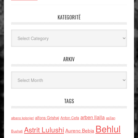
KATEGORITË
Kategoritë
ARKIV
Arkiv
TAGS
arben llalla
alfons Grishaj
Anton Cefa
asllan
albano kolonjari
Behlul
Astrit Lulushi
Aurenc Bebja
Bushati