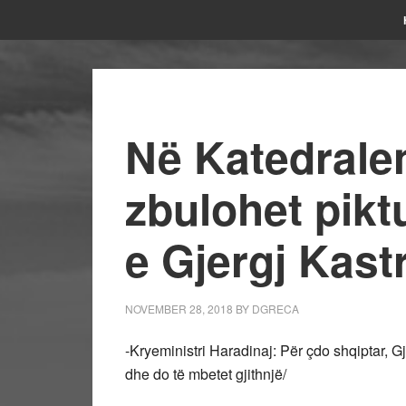
Në Katedralen
zbulohet pikt
e Gjergj Kastr
NOVEMBER 28, 2018
BY
DGRECA
-Kryeministri Haradinaj: Për çdo shqiptar, G
dhe do të mbetet gjithnjë/