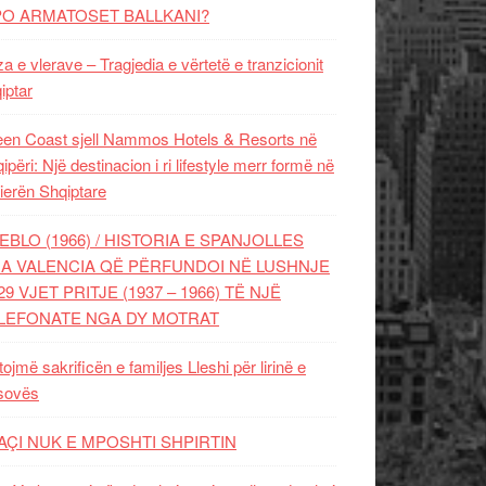
PO ARMATOSET BALLKANI?
za e vlerave – Tragjedia e vërtetë e tranzicionit
iptar
en Coast sjell Nammos Hotels & Resorts në
ipëri: Një destinacion i ri lifestyle merr formë në
ierën Shqiptare
EBLO (1966) / HISTORIA E SPANJOLLES
A VALENCIA QË PËRFUNDOI NË LUSHNJE
29 VJET PRITJE (1937 – 1966) TË NJË
LEFONATE NGA DY MOTRAT
tojmë sakrificën e familjes Lleshi për lirinë e
sovës
AÇI NUK E MPOSHTI SHPIRTIN