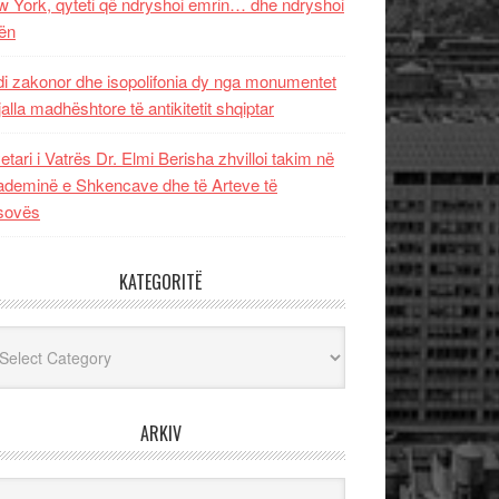
 York, qyteti që ndryshoi emrin… dhe ndryshoi
ën
i zakonor dhe isopolifonia dy nga monumentet
jalla madhështore të antikitetit shqiptar
etari i Vatrës Dr. Elmi Berisha zhvilloi takim në
deminë e Shkencave dhe të Arteve të
sovës
KATEGORITË
egoritë
ARKIV
iv