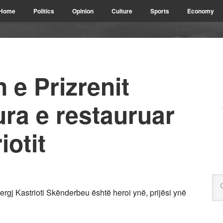
Home
Politics
Opinion
Culture
Sports
Economy
 e Prizrenit
ura e restauruar
iotit
jergj Kastrioti Skënderbeu është heroi ynë, prijësi ynë