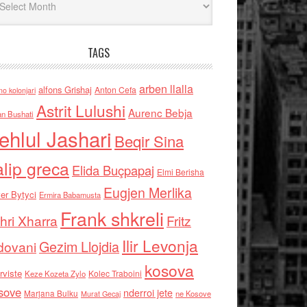
TAGS
arben llalla
alfons Grishaj
Anton Cefa
no kolonjari
Astrit Lulushi
Aurenc Bebja
an Bushati
ehlul Jashari
Beqir Sina
alip greca
Elida Buçpapaj
Elmi Berisha
Eugjen Merlika
er Bytyci
Ermira Babamusta
Frank shkreli
hri Xharra
Fritz
Ilir Levonja
Gezim Llojdia
dovani
kosova
rviste
Kolec Traboini
Keze Kozeta Zylo
sove
nderroi jete
Marjana Bulku
ne Kosove
Murat Gecaj