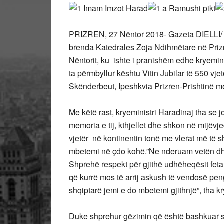
PRIZREN, 27 Nëntor 2018- Gazeta DIELLI/ Pik
brenda Katedrales Zoja Ndihmëtare në Priz
Nëntorit, ku ishte i pranishëm edhe kryemi
ta përmbyllur kështu Vitin Jubilar të 550 vjet
Skënderbeut, Ipeshkvia Prizren-Prishtinë m
Me këtë rast, kryeministri Haradinaj tha se jo 
memoria e tij, kthjellet dhe shkon në mijëvje
vjetër në kontinentin tonë me vlerat më të s
mbetemi në çdo kohë.”Ne nderuam vetën dhe 
Shprehë respekt për gjithë udhëheqësit fetar
që kurrë mos të arrij askush të vendosë pen
shqiptarë jemi e do mbetemi gjithnjë”, tha kr
Duke shprehur gëzimin që është bashkuar sot