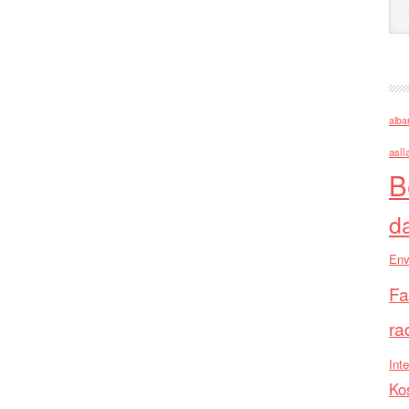
alba
asll
B
d
Env
Fa
ra
Inte
Ko