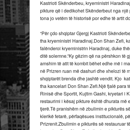
Kastrioti Skënderbeu, kryeministri Haradina
pikture që i dedikohet Skënderbeut nga një pi
tona jo vetëm të historisë por edhe të artit d
“Për çdo shqiptar Gjergj Kastrioti Skënderbeu
tha kryeministri Haradinaj.Don Shan Zefi, ka
falënderoi kryeministrin Haradinaj, duke th
ditë solemne.”Ky gëzim që na përshkon të gjith
amshim të atit të kombit bëhet edhe më i ma
në Prizren ruan më dashuri dhe xhelozi të 
shqiptarët brenda dhe jashtë vendit. Kjo kate
tha kancelari Don Shan Zefi.Një fjalë para t
Rinisë dhe Sportit, Kujtim Gashi, kryetari i 
restaurimi i kësaj pikture është dhurata më e
tjerë.Të pranishëm në zbulimin e pikturës së
klerikë fetarë, përfaqësues institucionalë, 
Prizrenit.Zbulimin e pikturës së restauruar