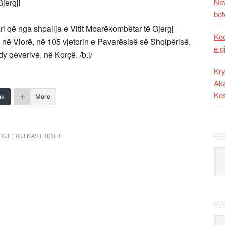
jergji
New
bot
 që nga shpallja e Vitit Mbarëkombëtar të Gjergj
Kod
 në Vlorë, në 105 vjetorin e Pavarësisë së Shqipërisë,
e g
y qeverive, në Korçë. /b.j/
Kry
Aka
Ko
nk
More
 GJERGJ KASTRIOTIT
Kat
Ark