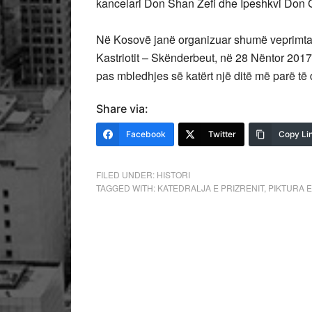
kancelari Don Shan Zefi dhe Ipeshkvi Don G
Në Kosovë janë organizuar shumë veprimtari
Kastriotit – Skënderbeut, në 28 Nëntor 2017
pas mbledhjes së katërt një ditë më parë të d
Share via:
Facebook
Twitter
Copy Li
FILED UNDER:
HISTORI
TAGGED WITH:
KATEDRALJA E PRIZRENIT
,
PIKTURA E