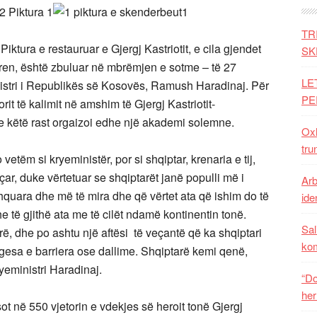
TR
tura e restauruar e Gjergj Kastriotit, e cila gjendet
SK
ren, është zbuluar në mbrëmjen e sotme – të 27
LE
nistri i Republikës së Kosovës, Ramush Haradinaj.
Për
PE
orit të kalimit në amshim të Gjergj Kastriotit-
e këtë rast orgaizoi edhe një akademi solemne.
Oxh
tru
vetëm si kryeministër, por si shqiptar, krenaria e tij,
çar, duke vërtetuar se shqiptarët janë populli më i
Arb
hquara dhe më të mira dhe që vërtet ata që ishim do të
iden
të gjithë ata me të cilët ndamë kontinentin tonë.
Sal
ë, dhe po ashtu një aftësi të veçantë që ka shqiptari
ko
gesa e barriera ose dallime. Shqiptarë kemi qenë,
yeministri Haradinaj.
“Do
her
 në 550 vjetorin e vdekjes së heroit tonë Gjergj