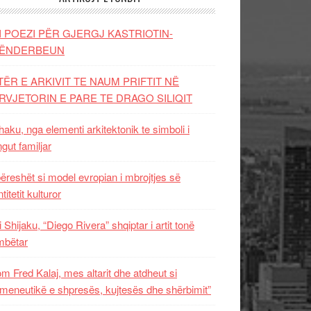
I POEZI PËR GJERGJ KASTRIOTIN-
ËNDERBEUN
TËR E ARKIVIT TE NAUM PRIFTIT NË
RVJETORIN E PARE TE DRAGO SILIQIT
aku, nga elementi arkitektonik te simboli i
ngut familjar
ëreshët si model evropian i mbrojtjes së
titetit kulturor
i Shijaku, “Diego Rivera” shqiptar i artit tonë
mbëtar
m Fred Kalaj, mes altarit dhe atdheut si
meneutikë e shpresës, kujtesës dhe shërbimit”