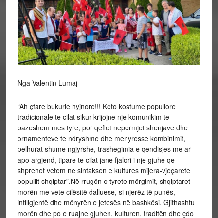
Nga Valentin Lumaj
“Ah çfare bukurie hyjnore!!! Keto kostume popullore
tradicionale te cilat sikur krijojne nje komunikim te
pazeshem mes tyre, por qeflet nepermjet shenjave dhe
ornamenteve te ndryshme dhe menyresse kombinimit,
pelhurat shume ngjyrshe, trashegimia e qendisjes me ar
apo argjend, tipare te cilat jane fjalori i nje gjuhe qe
shprehet vetem ne sintaksen e kultures mijera-vjeçarete
popullit shqiptar”.Në rrugën e tyrete mërgimit, shqiptaret
morën me vete cilësitë dalluese, si njerëz të punës,
intiligjentë dhe mënyrën e jetesës në bashkësi. Gjithashtu
morën dhe po e ruajne gjuhen, kulturen, traditën dhe çdo