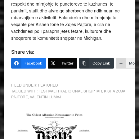
respekt dhe mirnjohje te punetoreve te kuzhunes, te
parkimit, stafit dhe atyre qe sherbyen dhe ndihmuan ne
mbarvajtjen e aktivitetit. Falenderim dhe mirenjohje te
veçante per Kishen tone te Zojes Pajtore, e cila ne
vazhdimesi po i paraprin jetes fetare, kulturore dhe
shoqerore te komunitetit shqiptar ne Michigan.
Share via:
Facebook
Twitter
Copy Link
More
FILED UNDER:
FEATURED
TAGGED WITH:
FESTIVALI TRADICIONAL SHQIPTAR
,
KISHA ZOJA
PAJTORE
,
VALENTIN LUMAJ