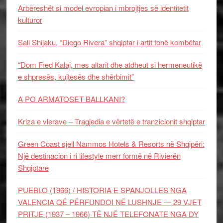
Arbëreshët si model evropian i mbrojtjes së identitetit
kulturor
Sali Shijaku, “Diego Rivera” shqiptar i artit tonë kombëtar
“Dom Fred Kalaj, mes altarit dhe atdheut si hermeneutikë
e shpresës, kujtesës dhe shërbimit”
A PO ARMATOSET BALLKANI?
Kriza e vlerave – Tragjedia e vërtetë e tranzicionit shqiptar
Green Coast sjell Nammos Hotels & Resorts në Shqipëri:
Një destinacion i ri lifestyle merr formë në Rivierën
Shqiptare
PUEBLO (1966) / HISTORIA E SPANJOLLES NGA
VALENCIA QË PËRFUNDOI NË LUSHNJE — 29 VJET
PRITJE (1937 – 1966) TË NJË TELEFONATE NGA DY