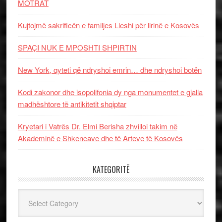
MOTRAT
Kujtojmë sakrificën e familjes Lleshi për lirinë e Kosovës
SPAÇI NUK E MPOSHTI SHPIRTIN
New York, qyteti që ndryshoi emrin… dhe ndryshoi botën
Kodi zakonor dhe isopolifonia dy nga monumentet e gjalla
madhështore të antikitetit shqiptar
Kryetari i Vatrës Dr. Elmi Berisha zhvilloi takim në
Akademinë e Shkencave dhe të Arteve të Kosovës
KATEGORITË
Kategoritë