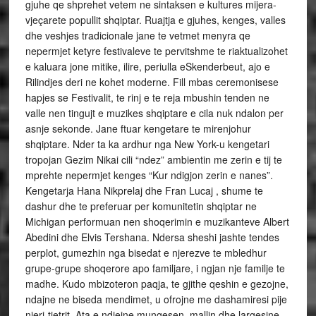
gjuhe qe shprehet vetem ne sintaksen e kultures mijera-
vjeçarete popullit shqiptar. Ruajtja e gjuhes, kenges, valles
dhe veshjes tradicionale jane te vetmet menyra qe
nepermjet ketyre festivaleve te pervitshme te riaktualizohet
e kaluara jone mitike, ilire, periulla eSkenderbeut, ajo e
Rilindjes deri ne kohet moderne. Fill mbas ceremonisese
hapjes se Festivalit, te rinj e te reja mbushin tenden ne
valle nen tingujt e muzikes shqiptare e cila nuk ndalon per
asnje sekonde. Jane ftuar kengetare te mirenjohur
shqiptare. Nder ta ka ardhur nga New York-u kengetari
tropojan Gezim Nikai cili “ndez” ambientin me zerin e tij te
mprehte nepermjet kenges “Kur ndigjon zerin e nanes”.
Kengetarja Hana Nikprelaj dhe Fran Lucaj , shume te
dashur dhe te preferuar per komunitetin shqiptar ne
Michigan performuan nen shoqerimin e muzikanteve Albert
Abedini dhe Elvis Tershana. Ndersa sheshi jashte tendes
perplot, gumezhin nga bisedat e njerezve te mbledhur
grupe-grupe shoqerore apo familjare, i ngjan nje familje te
madhe. Kudo mbizoteron paqja, te gjithe qeshin e gezojne,
ndajne ne biseda mendimet, u ofrojne me dashamiresi pije
njeri-tjetrit. Ata e ndjejne mungesen, mallin dhe largesine