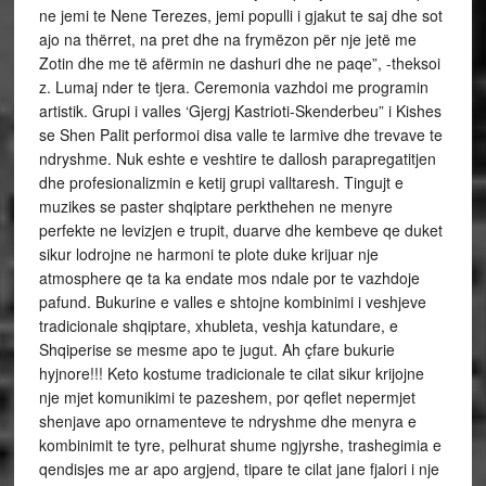
ne jemi te Nene Terezes, jemi populli i gjakut te saj dhe sot
ajo na thërret, na pret dhe na frymëzon për nje jetë me
Zotin dhe me të afërmin ne dashuri dhe ne paqe”, -theksoi
z. Lumaj nder te tjera. Ceremonia vazhdoi me programin
artistik. Grupi i valles ‘Gjergj Kastrioti-Skenderbeu” i Kishes
se Shen Palit performoi disa valle te larmive dhe trevave te
ndryshme. Nuk eshte e veshtire te dallosh parapregatitjen
dhe profesionalizmin e ketij grupi valltaresh. Tingujt e
muzikes se paster shqiptare perkthehen ne menyre
perfekte ne levizjen e trupit, duarve dhe kembeve qe duket
sikur lodrojne ne harmoni te plote duke krijuar nje
atmosphere qe ta ka endate mos ndale por te vazhdoje
pafund. Bukurine e valles e shtojne kombinimi i veshjeve
tradicionale shqiptare, xhubleta, veshja katundare, e
Shqiperise se mesme apo te jugut. Ah çfare bukurie
hyjnore!!! Keto kostume tradicionale te cilat sikur krijojne
nje mjet komunikimi te pazeshem, por qeflet nepermjet
shenjave apo ornamenteve te ndryshme dhe menyra e
kombinimit te tyre, pelhurat shume ngjyrshe, trashegimia e
qendisjes me ar apo argjend, tipare te cilat jane fjalori i nje