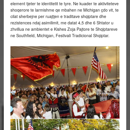
element tjeter te identitetit te tyre. Ne kuader te aktiviteteve
shoqerore te larmishme qe mbahen ne Michigan çdo vit, te
cilat sherbejne per ruajtjen e traditave shqiptare dhe
rezistences ndaj asimilimit, me datat 4,5 dhe 6 Shtator u
zhvillua ne ambientet e Kishes Zoja Pajtore te Shqiptareve
ne Southfield, Michigan, Festivali Tradicional Shqiptar.