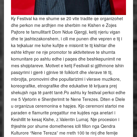
Ky Festival ka me shume se 20 vite tradite qe organizohet
dhe perkon me ardhjen me sherbim ne Kishen e Zojes
Pajtore te famullitarit Dom Ndue Gjergji, ketij njeriu vigan
dhe te jashtezakonshem, i cili me punen dhe vepren e tij i
ka tejkaluar me kohe kufijte e misionit te tij kishtar dhe
eshte kthyer ne nje promotor te aktiviteteve te shumta
komunitare po ashtu edhe i paqes dhe beshkepunimit ne
mes shqiptareve. Motivet e ketij Festivali si gjithmone ishin
pasqyrimi i gjerë i gjinive të folklorit dhe vlerave të tij,
mbrojtja, promovimi dhe popullarizimi i vlerave muzikore,
koreografike, etnografike dhe edukative të krijuara prej
shekujsh nga të parët tanë.Po ashtu ky festival perkoi edhe
me 5 Vjetorin e Shenjterimit te Nene Terezes. Diten e Diele
u organizua ceremonina e hapjes. Kjo ceremoni startoi me
paraden e flamurite pregatitur me kujdes nga anetari i
Keshillit te kesaj Kishe, z.Valentin Lumaj. Nje procesion i
thjeshte por shume domethenes icili fillon nga Qendra
Kulturore “Nene Tereza” me rreth 100 te rinj dhe femije