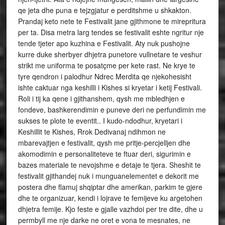
qe jeta dhe puna e tejzgjatur e perditshme u shkakton.
Prandaj keto nete te Festivalit jane gjithmone te mirepritura
per ta. Disa metra larg tendes se festivalit eshte ngritur nje
tende tjeter apo kuzhina e Festivalit. Aty nuk pushojne
kurre duke sherbyer dhjetra punetore vullnetare te veshur
strikt me uniforma te posatçme per kete rast. Ne krye te
tyre qendron i palodhur Ndrec Merdita qe njekohesisht
ishte caktuar nga keshilli i Kishes si kryetar i ketij Festivali.
Roli i tij ka qene i gjithanshem, qysh me mbledhjen e
fondeve, bashkerendimin e puneve deri ne perfundimin me
sukses te plote te eventit.. I kudo-ndodhur, kryetari i
Keshillit te Kishes, Rrok Dedivanaj ndihmon ne
mbarevajtjen e festivalit, qysh me pritje-percjelljen dhe
akomodimin e personaliteteve te ftuar deri, sigurimin e
bazes materiale te nevojshme e detaje te tjera. Sheshit te
festivalit gjithandej nuk i munguanelementet e dekorit me
postera dhe flamuj shqiptar dhe amerikan, parkim te gjere
dhe te organizuar, kendi i lojrave te femijeve ku argetohen
dhjetra femije. Kjo feste e gjalle vazhdoi per tre dite, dhe u
permbyll me nje darke ne oret e vona te mesnates, ne