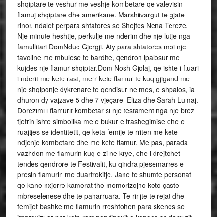
shqiptare te veshur me veshje kombetare qe valevisin
flamuj shqiptare dhe amerikane. Marshiivargut te gjate
rinor, ndalet perpara shtatores se Shejtes Nena Tereze.
Nje minute heshtje, perkulje me nderim dhe nje lutje nga
famullitari DomNdue Gjergji. Aty para shtatores mbi nje
tavoline me mbulese te bardhe, qendron ipalosur me
kujdes nje flamur shqiptar.Dom Nosh Gjolaj, qe ishte i ftuari
i nderit me kete rast, merr kete flamur te kuq gjigand me
nje shqiponje dykrenare te qendisur ne mes, e shpalos, ia
dhuron dy vajzave 5 dhe 7 vjeçare, Eliza dhe Sarah Lumaj.
Dorezimi i flamurit kombetar si nje testament nga nje brez
tjetrin ishte simbolika me e bukur e trashegimise dhe e
ruajtjes se identitetit, qe keta femije te rriten me kete
ndjenje kombetare dhe me kete flamur. Me pas, parada
vazhdon me flamurin kuq e zi ne krye, dhe i drejtohet
tendes qendrore te Festivalit, ku qindra pjesemarres e
presin flamurin me duartrokitje. Jane te shumte personat
qe kane nxjerre kamerat the memorizojne keto çaste
mbreselenese dhe te paharruara. Te rinjte te rejat dhe
femijet bashke me flamurin rreshtohen para skenes se
improvizuar per kete rast nen tingujt e kenges se flamurit.