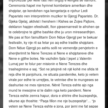
Ceremonia hapet me hymnet kombetare amerikan dhe
shqiptar, qe kendohen nga kengetarja e njohur Ledi
Paparisto nen interpretimin muzikor te Gjergj Paparisto. Dr.
Gjeka Gjelaj, aktivist i hershem i Kishes se Zojes Pajtore,
deklaron hapjen efestivalit, fton pjesemarresit te afrohen qe
te celebrojne te gjithe bashke dhe ju uron mireseardhjen.
Me pas ai fton famullitarin Dom Ndue Gjergji per te bekuar
festivalin, ky nje rit sa fetar po aq edhe tradite shqiptare.
Dom Ndue Gjergji po ashtu solli ne vemendje pervjetorin e
shenjterimit te Nene Terezes si Nene e shqiptareve dhe
Nene e gjithe botes. Ne vazhdim fjala I jepet z.Valentin
Lumaj per te folur per misionin e Nene Terezes dhe
trashegimine e saj. “Sot ne jetojmë në një kohë me sfida të
reja dhe të panjohura, ne situata pandemike, keto jo vetem
virale por edhe te urrejtjes, te vetmise dhe te mungeses se
dashurise ne mes njerezve. Nënë Tereza eshte ajo nga
mund te mesojme si te dalim nga keto pandemi. Nene
Tereza eshte zemra hapur, dora e shtrire dhe buzeqeshja,
sikurse ajo thoshte: “Paqa fillon me nje buzeqeshje”… “jo
vetem se Nene Tereza eshte e jona, por jemi me fat sepse