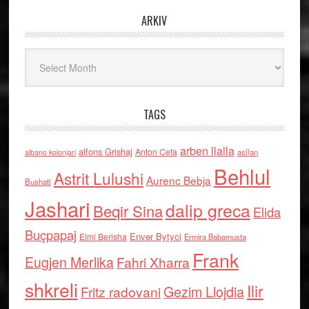
ARKIV
Arkiv
TAGS
arben llalla
alfons Grishaj
Anton Cefa
asllan
albano kolonjari
Behlul
Astrit Lulushi
Aurenc Bebja
Bushati
Jashari
dalip greca
Beqir Sina
Elida
Buçpapaj
Enver Bytyci
Elmi Berisha
Ermira Babamusta
Frank
Eugjen Merlika
Fahri Xharra
shkreli
Ilir
Gezim Llojdia
Fritz radovani