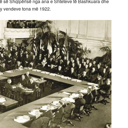
isë së Shqipërisë nga ana e Shteteve të Bashkuara dhe
 dy vendeve tona më 1922.