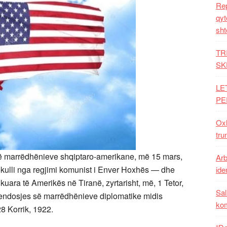
Rep
qyt
sht
TR
SK
LE
PE
Oxh
tru
 së marrëdhënieve shqiptaro-amerikane, më 15 mars,
Arb
ekulli nga regjimi komunist i Enver Hoxhës — dhe
iden
ara të Amerikës në Tiranë, zyrtarisht, më, 1 Tetor,
Sal
vendosjes së marrëdhënieve diplomatike midis
ko
8 Korrik, 1922.