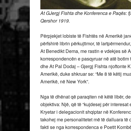
At GJergj
Fishta dhe Konferenca e Paqës: fj
Qershor 1919.
Përpjekjet lobiste të Fishtës në Amerikë j
përfshirë librin përkujtimor, të lartpërmendur
At Benedikt Dema, me rastin e vdekjes së At
korrespondencën e pasqyruar në atë botim të
dhe At Pal Dodaj – Gjergj Fishta njoftonte K
Amerikë, duke shkruar se: “Me 8 të këtij m
Amerikë, në New York”.
Nga të dhënat që paraqiten në këtë libër, de
objektiva: Një, që të “kujdesej për interesat
Kryetar i delegacionit shqiptar në Konferenc
takohej me personalitetet më të dalluara të
fakti se nga korrespondenca e Poetit Komb