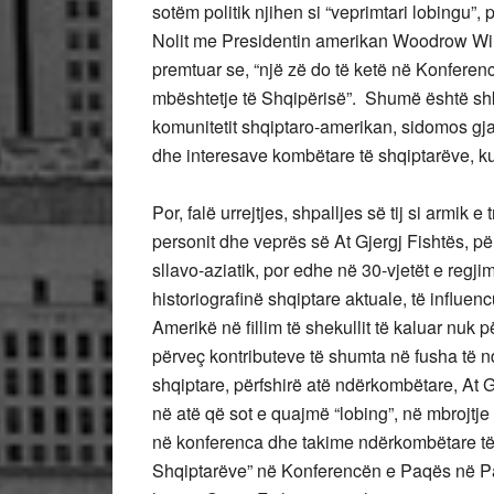
sotëm politik njihen si “veprimtari lobingu”,
Nolit me Presidentin amerikan Woodrow Wilso
premtuar se, “një zë do të ketë në Konferen
mbështetje të Shqipërisë”. Shumë është shkru
komunitetit shqiptaro-amerikan, sidomos gjat
dhe interesave kombëtare të shqiptarëve, k
Por, falë urrejtjes, shpalljes së tij si armik 
personit dhe veprës së At Gjergj Fishtës, pë
sllavo-aziatik, por edhe në 30-vjetët e reg
historiografinë shqiptare aktuale, të influe
Amerikë në fillim të shekullit të kaluar nuk
përveç kontributeve të shumta në fusha të ndr
shqiptare, përfshirë atë ndërkombëtare, At 
në atë që sot e quajmë “lobing”, në mbrojtje
në konferenca dhe takime ndërkombëtare të nive
Shqiptarëve” në Konferencën e Paqës në Par