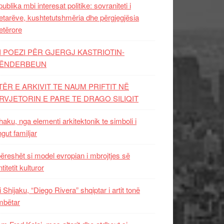
ublika mbi interesat politike: sovraniteti i
etarëve, kushtetutshmëria dhe përgjegjësia
etërore
I POEZI PËR GJERGJ KASTRIOTIN-
ËNDERBEUN
TËR E ARKIVIT TE NAUM PRIFTIT NË
RVJETORIN E PARE TE DRAGO SILIQIT
aku, nga elementi arkitektonik te simboli i
ngut familjar
ëreshët si model evropian i mbrojtjes së
titetit kulturor
i Shijaku, “Diego Rivera” shqiptar i artit tonë
mbëtar