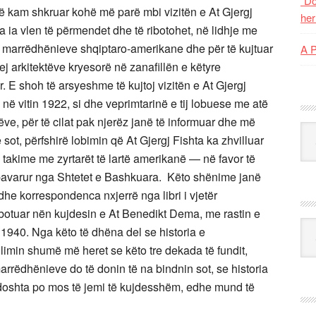
“Do
që kam shkruar kohë më parë mbi vizitën e At Gjergj
her
 ia vlen të përmendet dhe të ribotohet, në lidhje me
e marrëdhënieve shqiptaro-amerikane dhe për të kujtuar
A 
prej arkitektëve kryesorë në zanafillën e këtyre
r. E shoh të arsyeshme të kujtoj vizitën e At Gjergj
ë vitin 1922, si dhe veprimtarinë e tij lobuese me atë
ëve, për të cilat pak njerëz janë të informuar dhe më
Kat
 sot, përfshirë lobimin që At Gjergj Fishta ka zhvilluar
ë takime me zyrtarët të lartë amerikanë — në favor të
i pavarur nga Shtetet e Bashkuara. Këto shënime janë
dhe korrespondenca nxjerrë nga libri i vjetër
botuar nën kujdesin e At Benedikt Dema, me rastin e
Ark
 1940. Nga këto të dhëna del se historia e
limin shumë më heret se këto tre dekada të fundit,
arrëdhënieve do të donin të na bindnin sot, se historia
 ndoshta po mos të jemi të kujdesshëm, edhe mund të