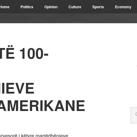
Home
Politics
Opinion
Culture
Sports
Economy
Ë 100-
IEVE
-AMERIKANE
 kryesorë i këtyre marrëdhënieve.