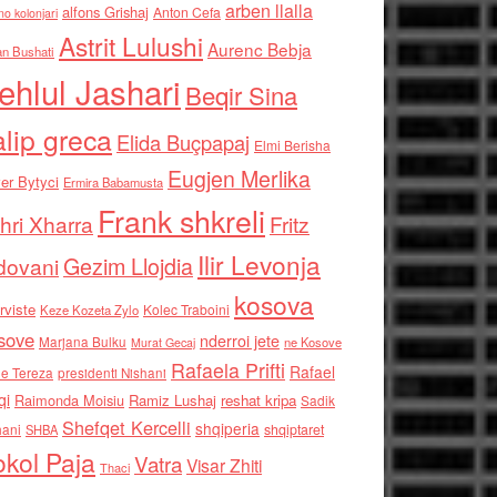
arben llalla
alfons Grishaj
Anton Cefa
no kolonjari
Astrit Lulushi
Aurenc Bebja
an Bushati
ehlul Jashari
Beqir Sina
alip greca
Elida Buçpapaj
Elmi Berisha
Eugjen Merlika
er Bytyci
Ermira Babamusta
Frank shkreli
hri Xharra
Fritz
Ilir Levonja
Gezim Llojdia
dovani
kosova
rviste
Kolec Traboini
Keze Kozeta Zylo
sove
nderroi jete
Marjana Bulku
ne Kosove
Murat Gecaj
Rafaela Prifti
Rafael
e Tereza
presidenti Nishani
qi
Raimonda Moisiu
Ramiz Lushaj
reshat kripa
Sadik
Shefqet Kercelli
shqiperia
hani
shqiptaret
SHBA
kol Paja
Vatra
Visar Zhiti
Thaci