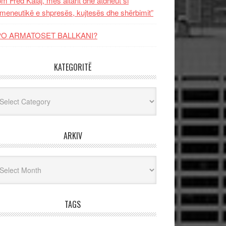
m Fred Kalaj, mes altarit dhe atdheut si
meneutikë e shpresës, kujtesës dhe shërbimit”
PO ARMATOSET BALLKANI?
KATEGORITË
egoritë
ARKIV
iv
TAGS