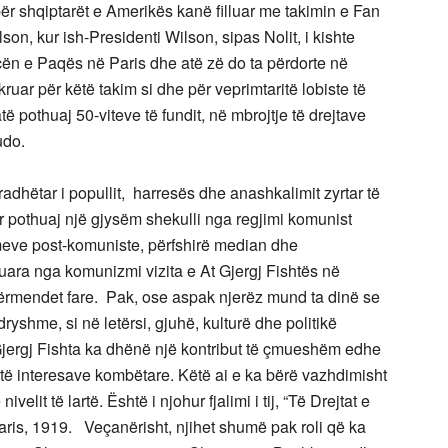
 për shqiptarët e Amerikës kanë filluar me takimin e Fan
n, kur ish-Presidenti Wilson, sipas Nolit, i kishte
cën e Paqës në Paris dhe atë zë do ta përdorte në
ar për këtë takim si dhe për veprimtaritë lobiste të
ë pothuaj 50-viteve të fundit, në mbrojtje të drejtave
udo.
e tradhëtar i popullit, harresës dhe anashkalimit zyrtar të
r pothuaj një gjysëm shekulli nga regjimi komunist
jimeve post-komuniste, përfshirë median dhe
ncuara nga komunizmi vizita e At Gjergj Fishtës në
 përmendet fare. Pak, ose aspak njerëz mund ta dinë se
yshme, si në letërsi, gjuhë, kulturë dhe politikë
Gjergj Fishta ka dhënë një kontribut të çmueshëm edhe
 të interesave kombëtare. Këtë ai e ka bërë vazhdimisht
lit të lartë. Është i njohur fjalimi i tij, “Të Drejtat e
is, 1919. Veçanërisht, njihet shumë pak roli që ka