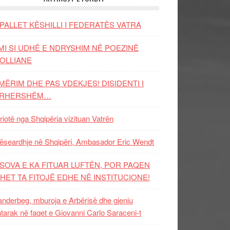
PALLET KËSHILLI I FEDERATËS VATRA
MI SI UDHË E NDRYSHIM NË POEZINË
OLLIANE
MËRIM DHE PAS VDEKJES! DISIDENTI I
ËRHERSHËM…
riotë nga Shqipëria vizituan Vatrën
ëseardhje në Shqipëri, Ambasador Eric Wendt
SOVA E KA FITUAR LUFTËN, POR PAQEN
HET TA FITOJË EDHE NË INSTITUCIONE!
nderbeg, mburoja e Arbërisë dhe gjeniu
tarak në faqet e Giovanni Carlo Saraceni-t