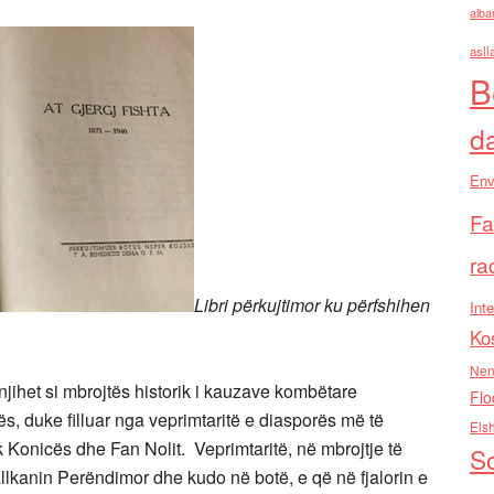
alba
asll
B
d
Env
Fa
ra
Libri përkujtimor ku përfshihen
Inte
Ko
Nen
jihet si mbrojtës historik i kauzave kombëtare
Flo
s, duke filluar nga veprimtaritë e diasporës më të
Els
 Konicës dhe Fan Nolit. Veprimtaritë, në mbrojtje të
So
Ballkanin Perëndimor dhe kudo në botë, e që në fjalorin e