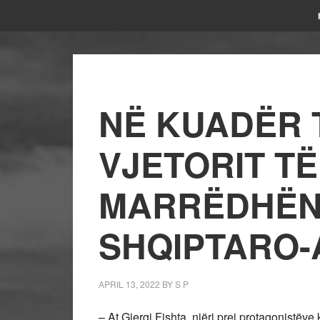
NË KUADËR T
VJETORIT TË
MARRËDHËN
SHQIPTARO
APRIL 13, 2022
BY
S P
– At Gjergj Fishta, njëri prej protagonistëve