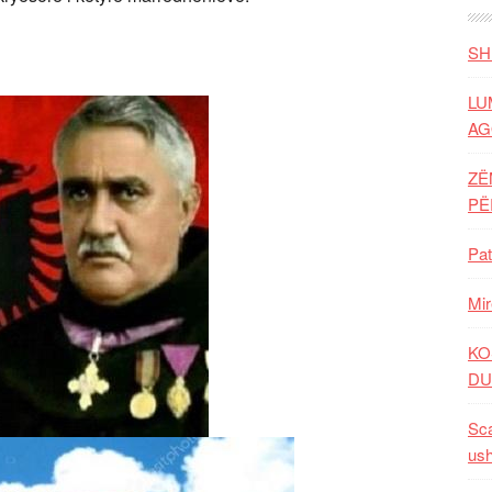
SH
LU
AG
ZË
P
Pat
Mir
KO
DU
Sca
ush