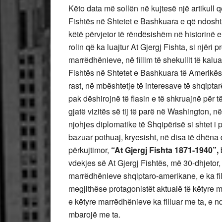
Këto data më sollën në kujtesë një artikull 
Fishtës në Shtetet e Bashkuara e që ndoshta
këtë përvjetor të rëndësishëm në historinë 
rolin që ka luajtur At Gjergj Fishta, si njëri 
marrëdhënieve, në fillim të shekullit të kalua
Fishtës në Shtetet e Bashkuara të Amerikës n
rast, në mbështetje të interesave të shqiptar
pak dëshirojnë të flasin e të shkruajnë për të
gjatë vizitës së tij të parë në Washington, n
njohjes diplomatike të Shqipërisë si shtet 
bazuar pothuaj, kryesisht, në disa të dhëna 
përkujtimor,
“At Gjergj Fishta 1871-1940”,
vdekjes së At Gjergj Fishtës, më 30-dhjetor,
marrëdhënieve shqiptaro-amerikane, e ka fil
megjithëse protagonistët aktualë të këtyre m
e këtyre marrëdhënieve ka filluar me ta, e
mbarojë me ta.