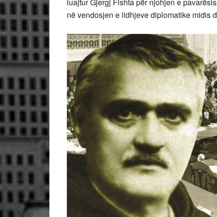
luajtur Gjergj Fishta për njohjen e pavarës
në vendosjen e lidhjeve diplomatike midis