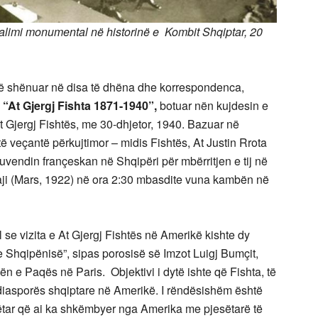
alimi monumental në historinë e Kombit Shqiptar, 20
anë shënuar në disa të dhëna dhe korrespondenca,
,
“At Gjergj Fishta 1871-1940”,
botuar nën kujdesin e
 Gjergj Fishtës, me 30-dhjetor, 1940. Bazuar në
 veçantë përkujtimor – midis Fishtës, At Justin Rrota
uvendin françeskan në Shqipëri për mbërritjen e tij në
uaji (Mars, 1922) në ora 2:30 mbasdite vuna kambën në
l se vizita e At Gjergj Fishtës në Amerikë kishte dy
 e Shqipënisë”, sipas porosisë së Imzot Luigj Bumçit,
ën e Paqës në Paris. Objektivi i dytë ishte që Fishta, të
 diasporës shqiptare në Amerikë. I rëndësishëm është
ëtar që ai ka shkëmbyer nga Amerika me pjesëtarë të