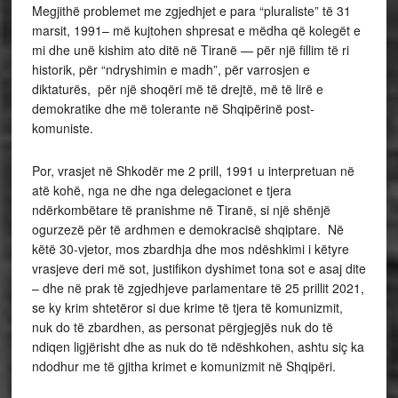
Megjithë problemet me zgjedhjet e para “pluraliste” të 31
marsit, 1991– më kujtohen shpresat e mëdha që kolegët e
mi dhe unë kishim ato ditë në Tiranë — për një fillim të ri
historik, për “ndryshimin e madh”, për varrosjen e
diktaturës, për një shoqëri më të drejtë, më të lirë e
demokratike dhe më tolerante në Shqipërinë post-
komuniste.
Por, vrasjet në Shkodër me 2 prill, 1991 u interpretuan në
atë kohë, nga ne dhe nga delegacionet e tjera
ndërkombëtare të pranishme në Tiranë, si një shënjë
ogurzezë për të ardhmen e demokracisë shqiptare. Në
këtë 30-vjetor, mos zbardhja dhe mos ndëshkimi i këtyre
vrasjeve deri më sot, justifikon dyshimet tona sot e asaj dite
– dhe në prak të zgjedhjeve parlamentare të 25 prillit 2021,
se ky krim shtetëror si due krime të tjera të komunizmit,
nuk do të zbardhen, as personat përgjegjës nuk do të
ndiqen ligjërisht dhe as nuk do të ndëshkohen, ashtu siç ka
ndodhur me të gjitha krimet e komunizmit në Shqipëri.