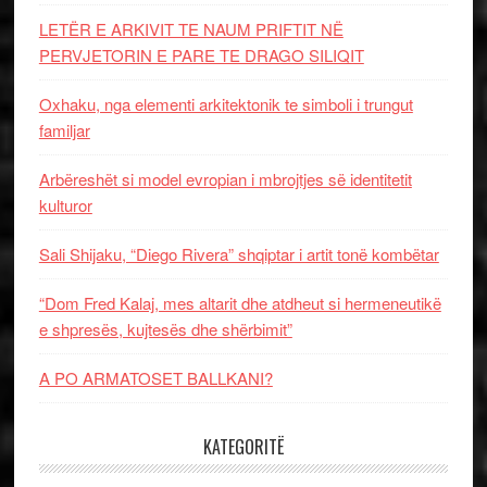
LETËR E ARKIVIT TE NAUM PRIFTIT NË
PERVJETORIN E PARE TE DRAGO SILIQIT
Oxhaku, nga elementi arkitektonik te simboli i trungut
familjar
Arbëreshët si model evropian i mbrojtjes së identitetit
kulturor
Sali Shijaku, “Diego Rivera” shqiptar i artit tonë kombëtar
“Dom Fred Kalaj, mes altarit dhe atdheut si hermeneutikë
e shpresës, kujtesës dhe shërbimit”
A PO ARMATOSET BALLKANI?
KATEGORITË