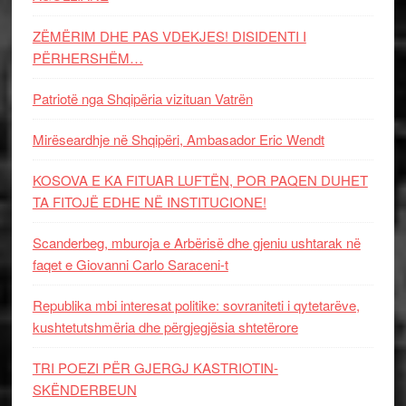
ZËMËRIM DHE PAS VDEKJES! DISIDENTI I
PËRHERSHËM…
Patriotë nga Shqipëria vizituan Vatrën
Mirëseardhje në Shqipëri, Ambasador Eric Wendt
KOSOVA E KA FITUAR LUFTËN, POR PAQEN DUHET
TA FITOJË EDHE NË INSTITUCIONE!
Scanderbeg, mburoja e Arbërisë dhe gjeniu ushtarak në
faqet e Giovanni Carlo Saraceni-t
Republika mbi interesat politike: sovraniteti i qytetarëve,
kushtetutshmëria dhe përgjegjësia shtetërore
TRI POEZI PËR GJERGJ KASTRIOTIN-
SKËNDERBEUN