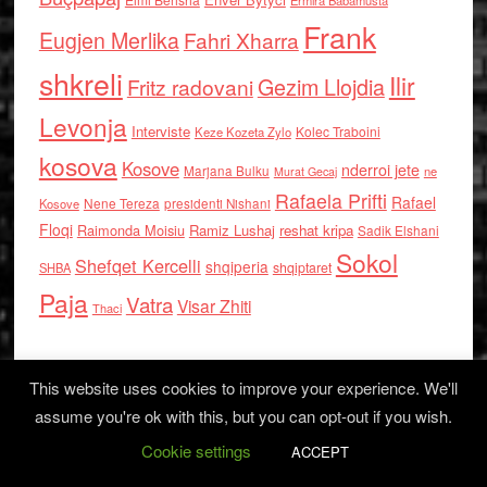
Ermira Babamusta
Frank
Eugjen Merlika
Fahri Xharra
shkreli
Ilir
Gezim Llojdia
Fritz radovani
Levonja
Interviste
Kolec Traboini
Keze Kozeta Zylo
kosova
Kosove
nderroi jete
Marjana Bulku
ne
Murat Gecaj
Rafaela Prifti
Rafael
Nene Tereza
Kosove
presidenti Nishani
Floqi
Raimonda Moisiu
Ramiz Lushaj
reshat kripa
Sadik Elshani
Sokol
Shefqet Kercelli
shqiperia
shqiptaret
SHBA
Paja
Vatra
Visar Zhiti
Thaci
This website uses cookies to improve your experience. We'll
assume you're ok with this, but you can opt-out if you wish.
Cookie settings
Log in
ACCEPT