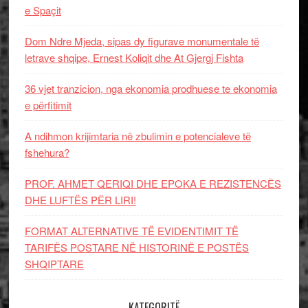
e Spaçit
Dom Ndre Mjeda, sipas dy figurave monumentale të
letrave shqipe, Ernest Koliqit dhe At Gjergj Fishta
36 vjet tranzicion, nga ekonomia prodhuese te ekonomia
e përfitimit
A ndihmon krijimtaria në zbulimin e potencialeve të
fshehura?
PROF. AHMET QERIQI DHE EPOKA E REZISTENCЁS
DHE LUFTЁS PЁR LIRI!
FORMAT ALTERNATIVE TË EVIDENTIMIT TË
TARIFËS POSTARE NË HISTORINË E POSTËS
SHQIPTARE
KATEGORITË