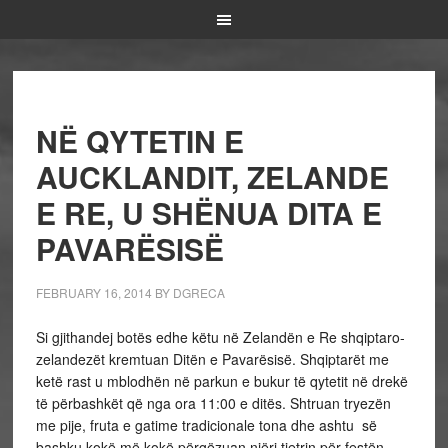
NË QYTETIN E
AUCKLANDIT, ZELANDE
E RE, U SHËNUA DITA E
PAVARËSISË
FEBRUARY 16, 2014
BY
DGRECA
Si gjithandej botës edhe këtu në Zelandën e Re shqiptaro-
zelandezët kremtuan Ditën e Pavarësisë. Shqiptarët me
ketë rast u mblodhën në parkun e bukur të qytetit në drekë
të përbashkët që nga ora 11:00 e ditës. Shtruan tryezën
me pije, fruta e gatime tradicionale tona dhe ashtu së
bashku kokë më kokë përgëzuan njëri tjetrin për festën,