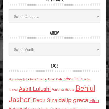
Kategoritë
ARKIV
Arkiv
TAGS
arben llalla
alfons Grishaj
Anton Cefa
asllan
albano kolonjari
Behlul
Astrit Lulushi
Aurenc Bebja
Bushati
Jashari
dalip greca
Beqir Sina
Elida
Buçpapaj
Enver Bytyci
Elmi Berisha