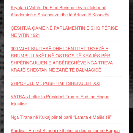
Kryetari i Vatrës Dr. Elmi Berisha zhvilloi takim në
Akademinë e Shkencave dhe të Arteve të Kosovës
ÇËSHTJA ÇAME NË PARLAMENTIN E SHQIPËRISË
NË VITIN 1921
300 VJET KUJTESË DHE IDENTITET-TRYEZË E
RRUMBULLAKËT NË OSTROS TË KRAJËS PËR
SHPËRNGULJEN E ARBËRESHËVE NGA TREVA
KRAJË-SHESTAN NË ZARË TË DALMACISË
SHPOPULLIMI, PUSHTIMI I SHEKULLIT XXI
VATRA’s Letter to President Trump: End the Hague
Injustice
Nga Tirana në Kukaj për të parë “Lahuta e Malësisë”
Kardinali Ernest Simoni rikthehet si dëshmitar në Burgun