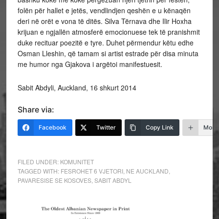
folën për hallet e jetës, vendlindjen qeshën e u kënaqën
deri në orët e vona të ditës. Silva Tërnava dhe Ilir Hoxha
krijuan e ngjallën atmosferë emocionuese tek të pranishmit
duke recituar poezitë e tyre. Duhet përmendur këtu edhe
Osman Lleshin, që tamam si artist estrade për disa minuta
me humor nga Gjakova i argëtoi manifestuesit.
Sabit Abdyli, Auckland, 16 shkurt 2014
Share via:
Facebook
Twitter
Copy Link
More
FILED UNDER:
KOMUNITET
TAGGED WITH:
FESROHET 6 VJETORI
,
NE AUCKLAND
,
PAVARESISE SE KOSOVES
,
SABIT ABDYL