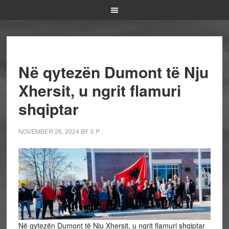
Në qytezën Dumont të Nju
Xhersit, u ngrit flamuri
shqiptar
NOVEMBER 26, 2024
BY
S P
Në qytezën Dumont të Nju Xhersit, u ngrit flamuri shqiptar