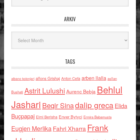
ARKIV
Arkiv
TAGS
arben llalla
alfons Grishaj
Anton Cefa
asllan
albano kolonjari
Behlul
Astrit Lulushi
Aurenc Bebja
Bushati
Jashari
dalip greca
Beqir Sina
Elida
Buçpapaj
Enver Bytyci
Elmi Berisha
Ermira Babamusta
Frank
Eugjen Merlika
Fahri Xharra