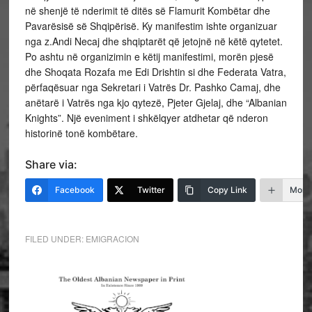
në shenjë të nderimit të ditës së Flamurit Kombëtar dhe
Pavarësisë së Shqipërisë. Ky manifestim ishte organizuar
nga z.Andi Necaj dhe shqiptarët që jetojnë në këtë qytetet.
Po ashtu në organizimin e këtij manifestimi, morën pjesë
dhe Shoqata Rozafa me Edi Drishtin si dhe Federata Vatra,
përfaqësuar nga Sekretari i Vatrës Dr. Pashko Camaj, dhe
anëtarë i Vatrës
nga kjo qytezë, Pjeter Gjelaj, dhe “Albanian
Knights”. Një eveniment i shkëlqyer atdhetar që nderon
historinë tonë kombëtare.
Share via:
Facebook
Twitter
Copy Link
More
FILED UNDER:
EMIGRACION