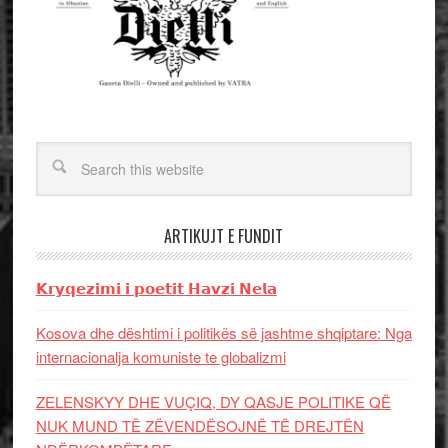
ARTIKUJT E FUNDIT
𝗞𝗿𝘆𝗾𝗲𝘇𝗶𝗺𝗶 𝗶 𝗽𝗼𝗲𝘁𝗶𝘁 𝗛𝗮𝘃𝘇𝗶 𝗡𝗲𝗹𝗮
Kosova dhe dështimi i politikës së jashtme shqiptare: Nga
internacionalja komuniste te globalizmi
ZELENSKYY DHE VUÇIQ, DY QASJE POLITIKE QË
NUK MUND TË ZËVENDËSOJNË TË DREJTËN