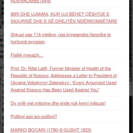
NDËRKOMBËTARE
IBRI DHE UJMANI, KUR UJI BËHET ÇËSHTJE E
SIGURISË DHE E SË DREJTËS NDËRKOMBËTARE
Shkupi pas 114 vjetëve, nga kryeqendra historike te
horizonti evropian
Fjalitë mesazh…
Prof. Dr. Rifat Latifi, Former Minister of Health of the
Republic of Kosovo, Addresses a Letter to President of
Ukraine Volodymyr Zelenskyy: “Every Argument Used
Against Kosovo Has Been Used Against You”
Dy mijë vjet mësime dhe ende nuk kemi mësuar!
Polifoni apo iso-polifoni?
MARKO BOÇARI (1790–9 GUSHT 1823)