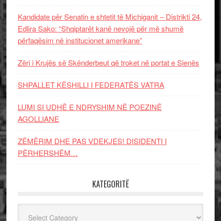
Kandidate për Senatin e shtetit të Michiganit – Distrikti 24,
Edlira Sako: “Shqiptarët kanë nevojë për më shumë
përfaqësim në institucionet amerikane”
Zëri i Krujës së Skënderbeut që troket në portat e Sienës
SHPALLET KËSHILLI I FEDERATËS VATRA
LUMI SI UDHË E NDRYSHIM NË POEZINË
AGOLLIANE
ZËMËRIM DHE PAS VDEKJES! DISIDENTI I
PËRHERSHËM…
KATEGORITË
Kategoritë