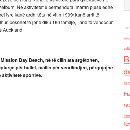
Melburn. Në aktivitetet e përmendura marrin pjesë edhe
ej tyre kanë ardh këtu në vitin 1999/ kanë arrit të
dhur, besohet të jenë diku 160 familje, janë të vendosur
ë Auckland.
alba
asll
B
 Mission Bay Beach, në të cilin ata argëtohen,
tarçe për hallet, mallin për vendlindjen, përgojojnë
d
 aktivitete sportive.
Env
Fa
ra
Inte
Ko