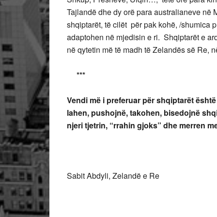
Tajlandë dhe dy orë para australianeve në 
shqiptarët, të cilët për pak kohë, /shumica pr
adaptohen në mjedisin e ri. Shqiptarët e ar
në qytetin më të madh të Zelandës së Re, n
***
Vendi më i preferuar për shqiptarët është
lahen, pushojnë, takohen, bisedojnë shqip
njeri tjetrin, “rrahin gjoks” dhe merren me
Sabit Abdyli, Zelandë e Re