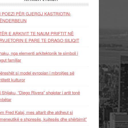
I POEZI PËR GJERGJ KASTRIOTIN-
ËNDERBEUN
TËR E ARKIVIT TE NAUM PRIFTIT NË
RVJETORIN E PARE TE DRAGO SILIQIT
aku, nga elementi arkitektonik te simboli i
ngut familjar
ëreshët si model evropian i mbrojtjes së
titetit kulturor
i Shijaku, “Diego Rivera” shqiptar i artit tonë
mbëtar
m Fred Kalaj, mes altarit dhe atdheut si
meneutikë e shpresës, kujtesës dhe shërbimit”