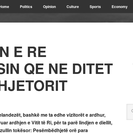
Home
Politics
Opinion
Culture
Sports
Economy
N E RE
SIN QE NE DITET
DHJETORIT
landezët, bashkë me ta edhe vizitorët e ardhur,
uar ardhjen e Vitit të Ri, për ta parë lindjen e diellit,
rruzullin tokësor: Pesëmbëdhjetë orë para