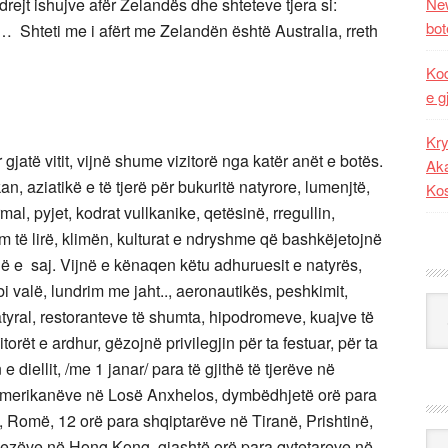
rejt ishujve afër Zelandës dhe shteteve tjera si:
New
bot
… Shteti me i afërt me Zelandën është Australia, rreth
Kod
e g
Kry
 gjatë vitit, vijnë shume vizitorë nga katër anët e botës.
Aka
, aziatikë e të tjerë për bukuritë natyrore, lumenjtë,
Ko
rmal, pyjet, kodrat vullkanike, qetësinë, rregullin,
m të lirë, klimën, kulturat e ndryshme që bashkëjetojnë
në e saj. Vijnë e kënaqen këtu adhuruesit e natyrës,
bi valë, lundrim me jaht.., aeronautikës, peshkimit,
Kat
tyral, restoranteve të shumta, hipodromeve, kuajve të
ët e ardhur, gëzojnë privilegjin për ta festuar, për ta
 e diellit, /me 1 janar/ para të gjithë të tjerëve në
 amerikanëve në Losë Anxhelos, dymbëdhjetë orë para
, Romë, 12 orë para shqiptarëve në Tiranë, Prishtinë,
Ark
nezëve në Hong Kong, gjashtë orë para qytetareve në