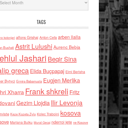
TAGS
arben llalla
alfons Grishaj
Anton Cefa
no kolonjari
Astrit Lulushi
Aurenc Bebja
an Bushati
ehlul Jashari
Beqir Sina
alip greca
Elida Buçpapaj
Elmi Berisha
Eugjen Merlika
er Bytyci
Ermira Babamusta
Frank shkreli
hri Xharra
Fritz
Ilir Levonja
Gezim Llojdia
dovani
kosova
rviste
Kolec Traboini
Keze Kozeta Zylo
sove
nderroi jete
Marjana Bulku
ne Kosove
Murat Gecaj