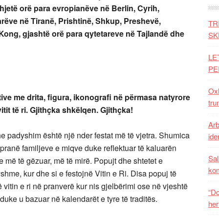
etë orë para evropianëve në Berlin, Cyrih,
arëve n
ë
Tiranë, Prishtinë, Shkup, Preshevë,
TR
Kong, gjashtë orë para qytetareve në Tajlandë dhe
SK
LE
PE
Oxh
tive me drita, figura, ikonografi në përmasa natyrore
tru
tit të ri. Gjithçka shkëlqen. Gjithçka!
Arb
 dhe padyshim është një nder festat më të vjetra. Shumica
iden
jnë pranë familjeve e miqve duke reflektuar të kaluarën
Sal
 më të gëzuar, më të mirë. Popujt dhe shtetet e
ko
hme, kur dhe si e festojnë Vitin e Ri. Disa popuj të
 vitin e ri në pranverë kur nis gjelbërimi ose në vjeshtë
“Do
 duke u bazuar në kalendarët e tyre të traditës.
her