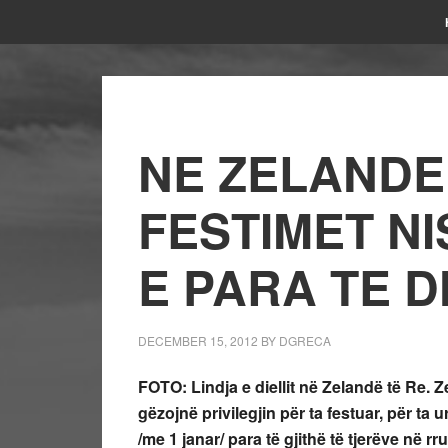
NE ZELANDE
FESTIMET NI
E PARA TE 
DECEMBER 15, 2012
BY
DGRECA
FOTO:
Lindja e diellit n
ë
Zelandë t
ë
Re. Ze
gëzojnë privilegjin për ta festuar, për ta ur
/me 1 janar/ para të gjithë të tjerëve në 