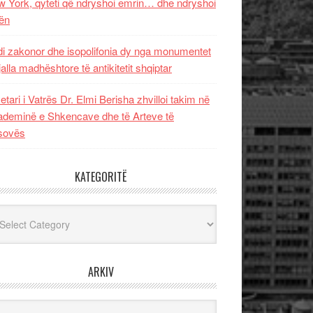
 York, qyteti që ndryshoi emrin… dhe ndryshoi
ën
i zakonor dhe isopolifonia dy nga monumentet
jalla madhështore të antikitetit shqiptar
etari i Vatrës Dr. Elmi Berisha zhvilloi takim në
deminë e Shkencave dhe të Arteve të
sovës
KATEGORITË
egoritë
ARKIV
iv