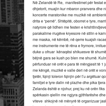
Në Zelandë të Re, manifestimet për festat e kr
dhjetorit, muajin kur mbaron pranvera dhe ni
koncerte maratonike me muzikë në ambiente t
drita e “pemë”. Shtëpitë, oborret e tyre, mar
natyrore që lidhen me festen e krishtlindjeve
parakalime rrugëve kryesore në stilin e kar
me maska, në këmbë, në qerre kuajsh racash
me instrumente me të rëna e frymore, imitu
duke u ofruar kënaqësi shikuesve të shumë
bëjnë gara se kush po blen me shumë. Kulmi a
përfunduar në orët e para të mëngjesit të 1
me këngë, muzikë e valle deri në orët e vo
tjetër, fqinji toleron fqinjin për t’u argëtu
familjet e tyre dalin në plazhe dhe pika tjera 
Zelanda është e njohur, prej ku në orën fiks
spërkasin qiellin me ngjyra gjithfarëshe dhe
viteve shkojnë në mënyrë të organizuar jash