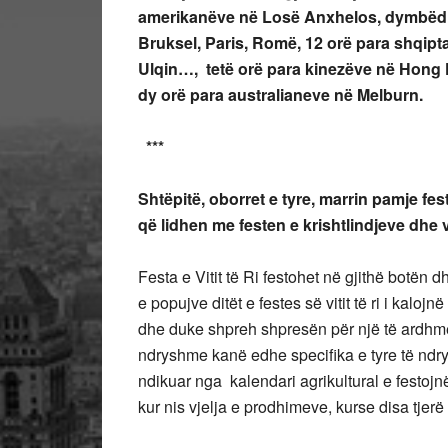
amerikanëve në Losë Anxhelos, dymbëdhj
Bruksel, Paris, Romë, 12 or
ë
para shqipt
Ulqin…, tetë orë para kinezëve në Hong 
dy orë para australianeve në Melburn.
***
Shtëpitë, oborret e tyre, marrin pamje fes
që lidhen me festen e krishtlindjeve dhe vi
Festa e Vitit të Ri festohet në gjithë botën
e popujve ditët e festes së vitit të ri i kalo
dhe duke shpreh shpresën për një të ardhme
ndryshme kanë edhe specifika e tyre të ndrys
ndikuar nga kalendari agrikultural e festojnë
kur nis vjelja e prodhimeve, kurse disa tjerë