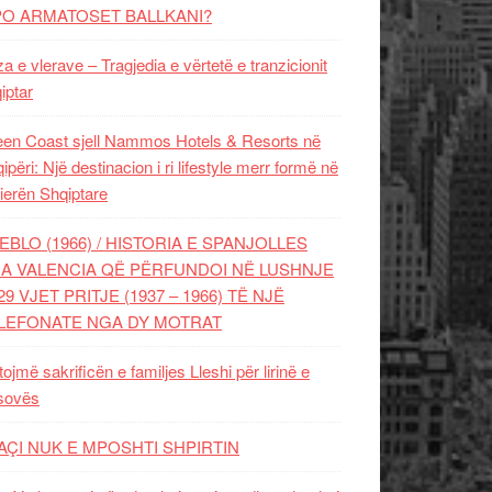
PO ARMATOSET BALLKANI?
za e vlerave – Tragjedia e vërtetë e tranzicionit
iptar
en Coast sjell Nammos Hotels & Resorts në
ipëri: Një destinacion i ri lifestyle merr formë në
ierën Shqiptare
EBLO (1966) / HISTORIA E SPANJOLLES
A VALENCIA QË PËRFUNDOI NË LUSHNJE
29 VJET PRITJE (1937 – 1966) TË NJË
LEFONATE NGA DY MOTRAT
tojmë sakrificën e familjes Lleshi për lirinë e
sovës
AÇI NUK E MPOSHTI SHPIRTIN