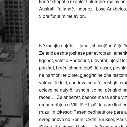
kanë “xhepat e nxehtë” fluturojnë me avion d
Australi, Tajlandë, Indonezi, Losë Anxhelos
3 orë fluturim me avion.
Në muajin dhjetor – janar, si asnjëherë tjetër
Zelanda është joshëse për evropian, amerikan
liqenet, valët e Paqësorit, ujëvarat, ujërat te
plazhet, botën bimore tepër të pasur, peshki
në harmoni të plotë, gjeografinë dhe histori
valëve të detit, sporteve në ujë, rrëshqitje m
ecjeve në natyrë, ushqimit qind për qind na
racës… Zelandezët, bashkë me ta edhe vizitor
uruar ardhjen e Vitit të Ri, për ta parë lindjen
rruzullin tokësor: Pesëmbëdhjetë orë para
evropianëve në Berlin, Cyrih, Bruksel, Paris
Shkup, Preshevë, Ulqin…, tetë orë para ki