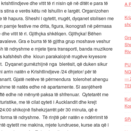
ishtlindjeve dhe vitit të ri nisin që në ditët e para të
A 
s stina e verës këtu në Ishullin e largët. Organizohen
Kri
ë hapura. Sheshi i qytetit, rrugët, dyqanet stolisen me
shq
rin pamje festive me drita, figura, ikonografi në përmasa
 dhe vitit të ri. Gjithçka shkëlqen. Gjithçka! Bëhen
Gre
navaleve. Gra e burra të të gjitha grup moshave veshur
Shq
 të ndryshme e mjete tjera transporti, banda muzikore
Riv
es kafshësh dhe kloun parakalojnë rrugëve kryesore
t. Dyqanet gumëzhijnë nga blerësit, që duken sikur
PU
rrin natën e Krishtlindjeve /24 dhjetor/ për të
NG
— 
 janarit. Gjatë netëve të përmendura tolerohet ahengu
TE
nshme të natës edhe në apartamente. Si asnjëherë
ar qoftë edhe në mënyrë paksa të shfrenuar. Qytetarët me
Kuj
turistike, me të cilat qyteti i Aucklandit dhe krejt
Ko
 24:00 shikojnë fishekzjarrët për 30 minuta, që e
 forma të ndryshme. Të rinjtë për natën e ndërrimit të
SP
të qytetit me makina, mjete lundruese, kurse ata që i