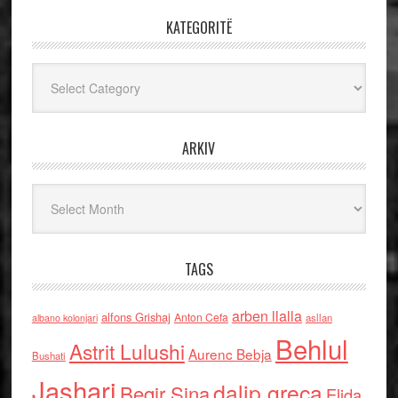
KATEGORITË
Kategoritë
ARKIV
Arkiv
TAGS
arben llalla
alfons Grishaj
Anton Cefa
asllan
albano kolonjari
Behlul
Astrit Lulushi
Aurenc Bebja
Bushati
Jashari
dalip greca
Beqir Sina
Elida