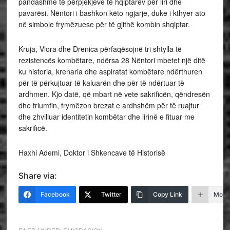
pandashme të përpjekjeve të hqiptarëv për liri dhe
pavarësi. Nëntori i bashkon këto ngjarje, duke i kthyer ato
në simbole frymëzuese për të gjithë kombin shqiptar.
Kruja, Vlora dhe Drenica përfaqësojnë tri shtylla të
rezistencës kombëtare, ndërsa 28 Nëntori mbetet një ditë
ku historia, krenaria dhe aspiratat kombëtare ndërthuren
për të përkujtuar të kaluarën dhe për të ndërtuar të
ardhmen. Kjo datë, që mbart në vete sakrificën, qëndresën
dhe triumfin, frymëzon brezat e ardhshëm për të ruajtur
dhe zhvilluar identitetin kombëtar dhe lirinë e fituar me
sakrificë.
Haxhi Ademi, Doktor i Shkencave të Historisë
Share via:
Facebook
Twitter
Copy Link
More