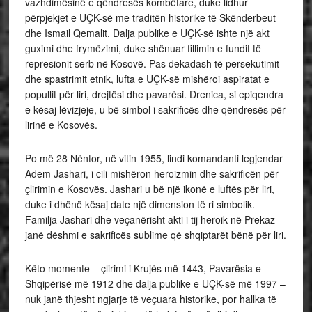
vazhdimësinë e qëndresës kombëtare, duke lidhur
përpjekjet e UÇK-së me traditën historike të Skënderbeut
dhe Ismail Qemalit. Dalja publike e UÇK-së ishte një akt
guximi dhe frymëzimi, duke shënuar fillimin e fundit të
represionit serb në Kosovë. Pas dekadash të persekutimit
dhe spastrimit etnik, lufta e UÇK-së mishëroi aspiratat e
popullit për liri, drejtësi dhe pavarësi. Drenica, si epiqendra
e kësaj lëvizjeje, u bë simbol i sakrificës dhe qëndresës për
lirinë e Kosovës.
Po më 28 Nëntor, në vitin 1955, lindi komandanti legjendar
Adem Jashari, i cili mishëron heroizmin dhe sakrificën për
çlirimin e Kosovës. Jashari u bë një ikonë e luftës për liri,
duke i dhënë kësaj date një dimension të ri simbolik.
Familja Jashari dhe veçanërisht akti i tij heroik në Prekaz
janë dëshmi e sakrificës sublime që shqiptarët bënë për liri.
Këto momente – çlirimi i Krujës më 1443, Pavarësia e
Shqipërisë më 1912 dhe dalja publike e UÇK-së më 1997 –
nuk janë thjesht ngjarje të veçuara historike, por hallka të