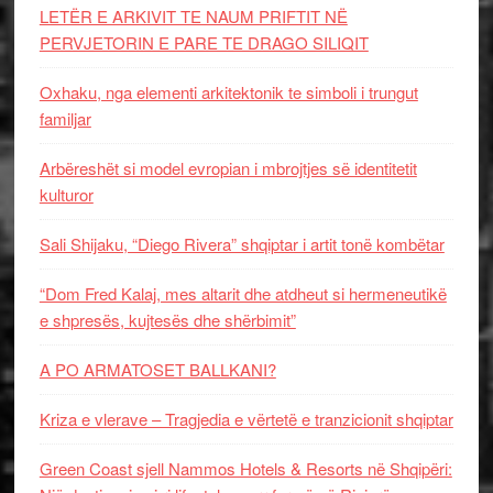
LETËR E ARKIVIT TE NAUM PRIFTIT NË
PERVJETORIN E PARE TE DRAGO SILIQIT
Oxhaku, nga elementi arkitektonik te simboli i trungut
familjar
Arbëreshët si model evropian i mbrojtjes së identitetit
kulturor
Sali Shijaku, “Diego Rivera” shqiptar i artit tonë kombëtar
“Dom Fred Kalaj, mes altarit dhe atdheut si hermeneutikë
e shpresës, kujtesës dhe shërbimit”
A PO ARMATOSET BALLKANI?
Kriza e vlerave – Tragjedia e vërtetë e tranzicionit shqiptar
Green Coast sjell Nammos Hotels & Resorts në Shqipëri: