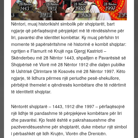
Nëntori, muaj historikisht simbolik për shqiptarët, bart
ngjarje që përfaqësojnë përpjekjet më të rëndësishme për
liri, pavarësi dhe identitet kombëtar. Ky muaj përfshin tri
momente të papërsëritshme në historinë e kombit shqiptar:
ngritjen e Flamurit në Krujë nga Gjergj Kastrioti –
Skënderbeu më 28 Nëntor 1443, shpalljen e Pavarësisë së
Shqipërisë në Vlorë më 28 Nëntor 1912 dhe daljen publike
të
Ushtrisë Çlirimtare të Kosovës më 28 Nëntor 1997. Këto
ngjarje, të lidhura përmes një periudhe pesë-shekullore,
përbëjnë themelet e qëndresës kombëtare dhe të ndërtimit
të identitetit shqiptar.
Nëntorët shqiptarë – 1443, 1912 dhe 1997 – përfaqësojnë
një lidhje të pandashme të përpjekjeve kombëtare për liri
dhe pavarësi. Kjo festë është e pakrahasueshme dhe
pazëvendësueshme për shqiptarët, duke mbetur një simbol
i përbashkët që lidh Krujën, Vlorën dhe Drenicën.