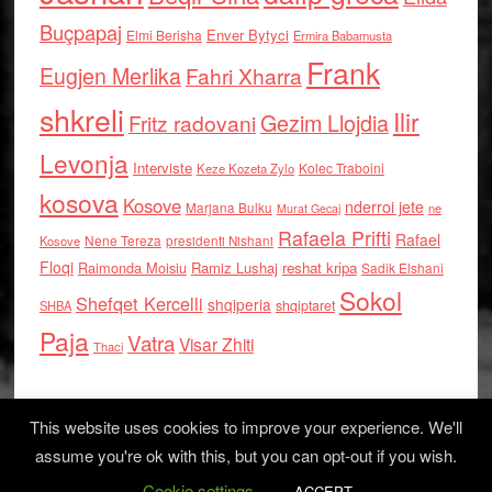
Buçpapaj
Enver Bytyci
Elmi Berisha
Ermira Babamusta
Frank
Eugjen Merlika
Fahri Xharra
shkreli
Ilir
Gezim Llojdia
Fritz radovani
Levonja
Interviste
Kolec Traboini
Keze Kozeta Zylo
kosova
Kosove
nderroi jete
Marjana Bulku
ne
Murat Gecaj
Rafaela Prifti
Rafael
Nene Tereza
Kosove
presidenti Nishani
Floqi
Raimonda Moisiu
Ramiz Lushaj
reshat kripa
Sadik Elshani
Sokol
Shefqet Kercelli
shqiperia
shqiptaret
SHBA
Paja
Vatra
Visar Zhiti
Thaci
This website uses cookies to improve your experience. We'll
assume you're ok with this, but you can opt-out if you wish.
Cookie settings
Log in
ACCEPT