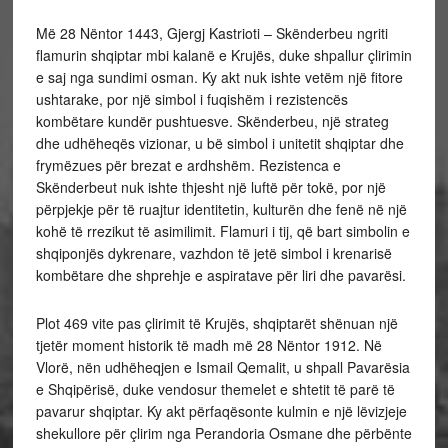
Më 28 Nëntor 1443, Gjergj Kastrioti – Skënderbeu ngriti
flamurin shqiptar mbi kalanë e Krujës, duke shpallur çlirimin
e saj nga sundimi osman. Ky akt nuk ishte vetëm një fitore
ushtarake, por një simbol i fuqishëm i rezistencës
kombëtare kundër pushtuesve. Skënderbeu, një strateg
dhe udhëheqës vizionar, u bë simbol i unitetit shqiptar dhe
frymëzues për brezat e ardhshëm. Rezistenca e
Skënderbeut nuk ishte thjesht një luftë për tokë, por një
përpjekje për të ruajtur identitetin, kulturën dhe fenë në një
kohë të rrezikut të asimilimit. Flamuri i tij, që bart simbolin e
shqiponjës dykrenare, vazhdon të jetë simbol i krenarisë
kombëtare dhe shprehje e aspiratave për liri dhe pavarësi.
Plot 469 vite pas çlirimit të Krujës, shqiptarët shënuan një
tjetër moment historik të madh më 28 Nëntor 1912. Në
Vlorë, nën udhëheqjen e Ismail Qemalit, u shpall Pavarësia
e Shqipërisë, duke vendosur themelet e shtetit të parë të
pavarur shqiptar. Ky akt përfaqësonte kulmin e një lëvizjeje
shekullore për çlirim nga Perandoria Osmane dhe përbënte