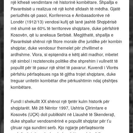
një kthesë vendimtare në historinë kombëtare. Shpallja e
Pavarësisë u realizua në një kohë sfidash të mëdha. Gjatë
periudhës që pasoi, Konferenca e Ambasadorëve në
Londër (1912/13) vendosi kufij që lanë jashtë Shqipërisë
më shumë se 60% të territoreve shqiptare, duke përfshirë
Kosovën, që iu aneksua Serbisë. Megjithatë, shpallja e
Pavarësisë shënoi një fitore morale dhe juridike për kombin
shqiptar, duke vendosur themelet për zhvillimet e
ardhshme. Vlora, si epiqendra e këtij akti madhor, mbetet
një simbol i rezistencës politike dhe shprehim i vullnetit të
popullit për të pasur një shtet të pavarur. Kuvendi i Vlorës
përfshiu përfaqësues nga të gjitha trojet shqiptare, duke
treguar unitetin kombëtar dhe përkushtimin ndaj çështjes
kombëtare.
Fundi i shekullit XX shënoi një tjetër kulm historik për
shqiptarët. Më 28 Nëntor 1997, Ushtria Çlirimtare e
Kosovës (UÇK) doli publikisht në Llaushë të Skenderajt,
duke shpallur vendosmërinë e popullit shqiptar për t’u
çliruar nga sundimi serb. Kjo ngjarje përfaqësonte