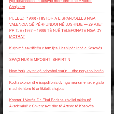
Një destinacion i ri lifestyle merr formë në Rivierën
Shqiptare
PUEBLO (1966) / HISTORIA E SPANJOLLES NGA
VALENCIA QË PËRFUNDOI NË LUSHNJE — 29 VJET
PRITJE (1937 – 1966) TË NJË TELEFONATE NGA DY
MOTRAT
Kujtojmë sakrificën e familjes Lleshi për lirinë e Kosovës
SPAÇI NUK E MPOSHTI SHPIRTIN
New York, qyteti që ndryshoi emrin… dhe ndryshoi botën
Kodi zakonor dhe isopolifonia dy nga monumentet e gjalla
madhështore të antikitetit shqiptar
Kryetari i Vatrës Dr. Elmi Berisha zhvilloi takim në
Akademinë e Shkencave dhe të Arteve të Kosovës