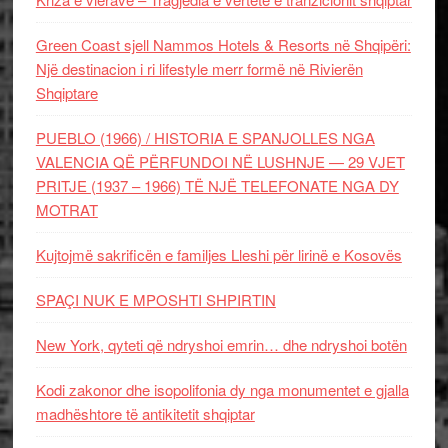
Green Coast sjell Nammos Hotels & Resorts në Shqipëri:
Një destinacion i ri lifestyle merr formë në Rivierën
Shqiptare
PUEBLO (1966) / HISTORIA E SPANJOLLES NGA
VALENCIA QË PËRFUNDOI NË LUSHNJE — 29 VJET
PRITJE (1937 – 1966) TË NJË TELEFONATE NGA DY
MOTRAT
Kujtojmë sakrificën e familjes Lleshi për lirinë e Kosovës
SPAÇI NUK E MPOSHTI SHPIRTIN
New York, qyteti që ndryshoi emrin… dhe ndryshoi botën
Kodi zakonor dhe isopolifonia dy nga monumentet e gjalla
madhështore të antikitetit shqiptar