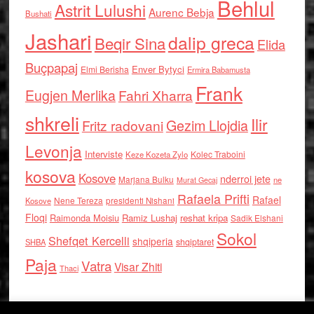
Behlul
Astrit Lulushi
Aurenc Bebja
Bushati
Jashari
dalip greca
Beqir Sina
Elida
Buçpapaj
Enver Bytyci
Elmi Berisha
Ermira Babamusta
Frank
Eugjen Merlika
Fahri Xharra
shkreli
Ilir
Gezim Llojdia
Fritz radovani
Levonja
Interviste
Kolec Traboini
Keze Kozeta Zylo
kosova
Kosove
nderroi jete
Marjana Bulku
ne
Murat Gecaj
Rafaela Prifti
Rafael
Nene Tereza
Kosove
presidenti Nishani
Floqi
Raimonda Moisiu
Ramiz Lushaj
reshat kripa
Sadik Elshani
Sokol
Shefqet Kercelli
shqiperia
shqiptaret
SHBA
Paja
Vatra
Visar Zhiti
Thaci