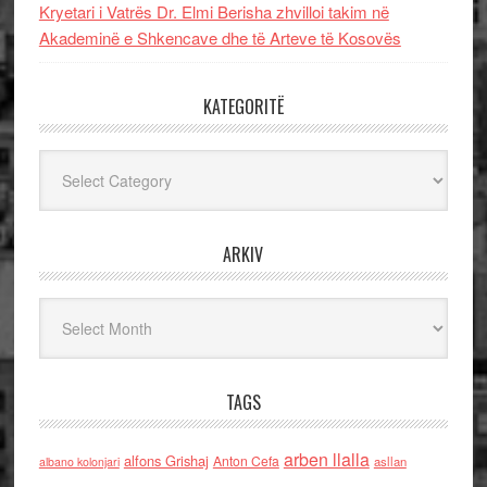
Kryetari i Vatrës Dr. Elmi Berisha zhvilloi takim në
Akademinë e Shkencave dhe të Arteve të Kosovës
KATEGORITË
Kategoritë
ARKIV
Arkiv
TAGS
arben llalla
alfons Grishaj
Anton Cefa
asllan
albano kolonjari