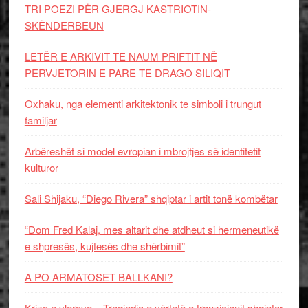
TRI POEZI PËR GJERGJ KASTRIOTIN-
SKËNDERBEUN
LETËR E ARKIVIT TE NAUM PRIFTIT NË
PERVJETORIN E PARE TE DRAGO SILIQIT
Oxhaku, nga elementi arkitektonik te simboli i trungut
familjar
Arbëreshët si model evropian i mbrojtjes së identitetit
kulturor
Sali Shijaku, “Diego Rivera” shqiptar i artit tonë kombëtar
“Dom Fred Kalaj, mes altarit dhe atdheut si hermeneutikë
e shpresës, kujtesës dhe shërbimit”
A PO ARMATOSET BALLKANI?
Kriza e vlerave – Tragjedia e vërtetë e tranzicionit shqiptar