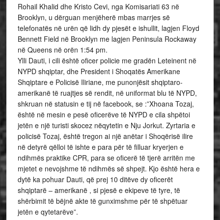
Rohail Khalid dhe Kristo Cevi, nga Komisariati 63 në
Brooklyn, u dërguan menjëherë mbas marrjes së
telefonatës në urën që lidh dy pjesët e ishullit, lagjen Floyd
Bennett Field në Brooklyn me lagjen Peninsula Rockaway
në Queens në orën 1:54 pm.
Ylli Dauti, i cili është oficer policie me gradën Leteinent në
NYPD shqiptar, dhe President i Shoqatës Amerikane
Shqiptare e Policisë Iliriane, me punonjësit shqiptaro-
amerikanë të ruajtjes së rendit, në uniformat blu të NYPD,
shkruan në statusin e tij në facebook, se :”Xhoana Tozaj,
është në mesin e pesë oficerëve të NYPD e cila shpëtoi
jetën e një turisti skocez nëqytetin e Nju Jorkut. Zyrtaria e
policisë Tozaj, është tregon ai një anëtar i Shoqërisë ilire
në detyrë qëlloi të ishte e para për të filluar kryerjen e
ndihmës praktike CPR, para se oficerë të tjerë arritën me
mjetet e nevojshme të ndihmës së shpejt. Kjo është hera e
dytë ka pohuar Dauti, që prej 10 ditëve dy oficerët
shqiptarë – amerikanë , si pjesë e ekipeve të tyre, të
shërbimit të bëjnë akte të gunximshme për të shpëtuar
jetën e qytetarëve”.