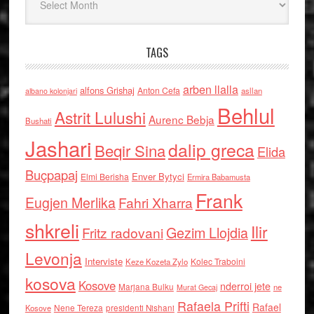
TAGS
arben llalla
alfons Grishaj
Anton Cefa
asllan
albano kolonjari
Behlul
Astrit Lulushi
Aurenc Bebja
Bushati
Jashari
dalip greca
Beqir Sina
Elida
Buçpapaj
Enver Bytyci
Elmi Berisha
Ermira Babamusta
Frank
Eugjen Merlika
Fahri Xharra
shkreli
Ilir
Gezim Llojdia
Fritz radovani
Levonja
Interviste
Kolec Traboini
Keze Kozeta Zylo
kosova
Kosove
nderroi jete
Marjana Bulku
ne
Murat Gecaj
Rafaela Prifti
Rafael
Nene Tereza
Kosove
presidenti Nishani