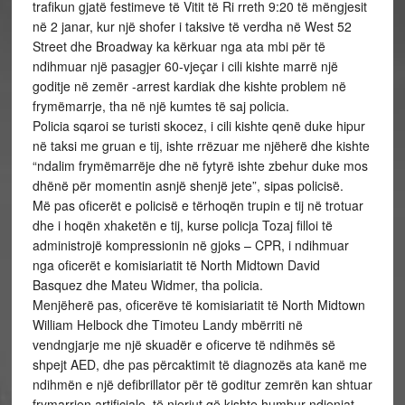
trafikun gjatë festimeve të Vitit të Ri rreth 9:20 të mëngjesit
në 2 janar, kur një shofer i taksive të verdha në West 52
Street dhe Broadway ka kërkuar nga ata mbi për të
ndihmuar një pasagjer 60-vjeçar i cili kishte marrë një
goditje në zemër -arrest kardiak dhe kishte problem në
frymëmarrje, tha në një kumtes të saj policia.
Policia sqaroi se turisti skocez, i cili kishte qenë duke hipur
në taksi me gruan e tij, ishte rrëzuar me njëherë dhe kishte
“ndalim frymëmarrëje dhe në fytyrë ishte zbehur duke mos
dhënë për momentin asnjë shenjë jete”, sipas policisë.
Më pas oficerët e policisë e tërhoqën trupin e tij në trotuar
dhe i hoqën xhaketën e tij, kurse policja Tozaj filloi të
administrojë kompressionin në gjoks – CPR, i ndihmuar
nga oficerët e komisiariatit të North Midtown David
Basquez dhe Mateu Widmer, tha policia.
Menjëherë pas, oficerëve të komisiariatit të North Midtown
William Helbock dhe Timoteu Landy mbërriti në
vendngjarje me një skuadër e oficerve të ndihmës së
shpejt AED, dhe pas përcaktimit të diagnozës ata kanë me
ndihmën e një defibrillator për të goditur zemrën kan shtuar
frymarrjen artificiale, të njeriut që kishte humbur ndjenjat,