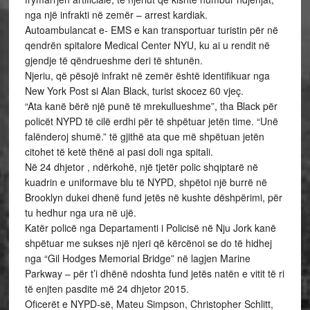
nga një infrakti në zemër – arrest kardiak.
Autoambulancat e- EMS e kan transportuar turistin për në
qendrën spitalore Medical Center NYU, ku ai u rendit në
gjendje të qëndrueshme deri të shtunën.
Njeriu, që pësojë infrakt në zemër është identifikuar nga
New York Post si Alan Black, turist skocez 60 vjeç.
“Ata kanë bërë një punë të mrekullueshme”, tha Black për
policët NYPD të cilë erdhi për të shpëtuar jetën time. “Unë
falënderoj shumë.” të gjithë ata que më shpëtuan jetën
citohet të ketë thënë ai pasi doli nga spitali.
Në 24 dhjetor , ndërkohë, një tjetër polic shqiptarë në
kuadrin e uniformave blu të NYPD, shpëtoi një burrë në
Brooklyn dukei dhenë fund jetës në kushte dëshpërimi, për
tu hedhur nga ura në ujë.
Katër policë nga Departamenti i Policisë në Nju Jork kanë
shpëtuar me sukses një njeri që kërcënoi se do të hidhej
nga “Gil Hodges Memorial Bridge” në lagjen Marine
Parkway – për t’i dhënë ndoshta fund jetës natën e vitit të ri
të enjten pasdite më 24 dhjetor 2015.
Oficerët e NYPD-së, Mateu Simpson, Christopher Schlitt,