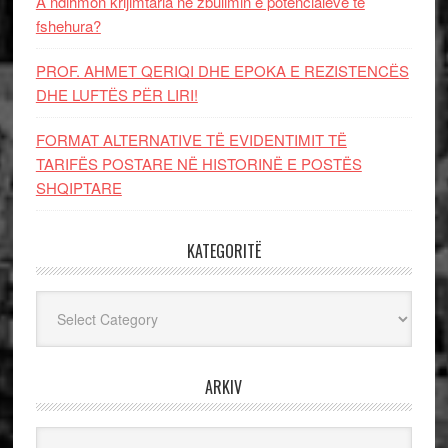
A ndihmon krijimtaria në zbulimin e potencialeve të
fshehura?
PROF. AHMET QERIQI DHE EPOKA E REZISTENCЁS
DHE LUFTЁS PЁR LIRI!
FORMAT ALTERNATIVE TË EVIDENTIMIT TË
TARIFËS POSTARE NË HISTORINË E POSTËS
SHQIPTARE
KATEGORITË
Kategoritë
ARKIV
Arkiv