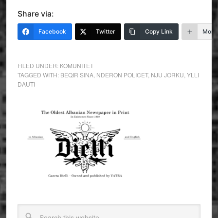
Share via:
Facebook
Twitter
Copy Link
More
FILED UNDER:
KOMUNITET
TAGGED WITH:
BEQIR SINA
,
NDERON POLICET
,
NJU JORKU
,
YLLI
DAUTI