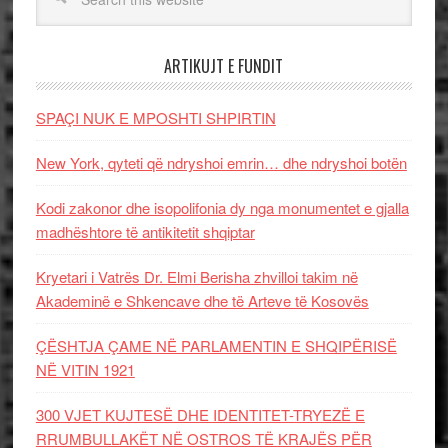
ARTIKUJT E FUNDIT
SPAÇI NUK E MPOSHTI SHPIRTIN
New York, qyteti që ndryshoi emrin… dhe ndryshoi botën
Kodi zakonor dhe isopolifonia dy nga monumentet e gjalla
madhështore të antikitetit shqiptar
Kryetari i Vatrës Dr. Elmi Berisha zhvilloi takim në
Akademinë e Shkencave dhe të Arteve të Kosovës
ÇËSHTJA ÇAME NË PARLAMENTIN E SHQIPËRISË
NË VITIN 1921
300 VJET KUJTESË DHE IDENTITET-TRYEZË E
RRUMBULLAKËT NË OSTROS TË KRAJËS PËR