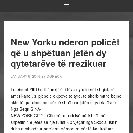
New Yorku nderon policët
që u shpëtuan jetën dy
qytetarëve të rrezikuar
JANUARY 6, 2016
BY
DGRECA
Leteinent Ylli Dauti: “prej 10 ditëve dy oficerët shqiptarë –
amerikanë , si pjesë e ekipeve të tyre, të shërbimit të bëjnë
akte të gunximshme për të shpëtuar jetën e qytetarëve”/
Nga Beqir SINA/
NEW YORK CITY : Oficerët e policisë përfshirë, në
shpëtimin e jetës së një turisti 60 vjeçar nga Skocia, ishin
duke e mbledhur barrierat përdorura për të kontrolluar