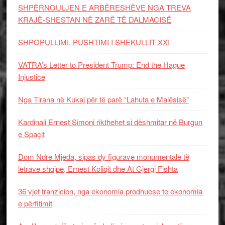
SHPËRNGULJEN E ARBËRESHËVE NGA TREVA
KRAJË-SHESTAN NË ZARË TË DALMACISË
SHPOPULLIMI, PUSHTIMI I SHEKULLIT XXI
VATRA’s Letter to President Trump: End the Hague
Injustice
Nga Tirana në Kukaj për të parë “Lahuta e Malësisë”
Kardinali Ernest Simoni rikthehet si dëshmitar në Burgun
e Spaçit
Dom Ndre Mjeda, sipas dy figurave monumentale të
letrave shqipe, Ernest Koliqit dhe At Gjergj Fishta
36 vjet tranzicion, nga ekonomia prodhuese te ekonomia
e përfitimit