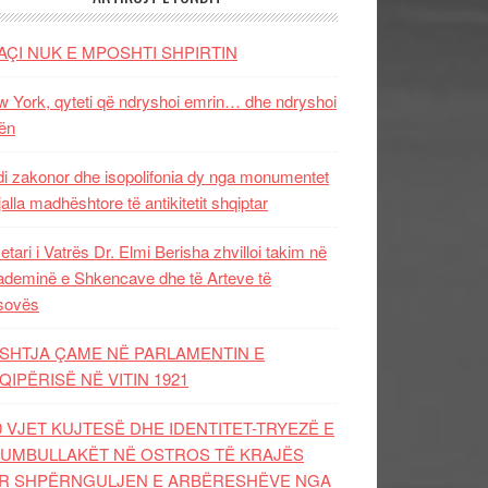
AÇI NUK E MPOSHTI SHPIRTIN
 York, qyteti që ndryshoi emrin… dhe ndryshoi
ën
i zakonor dhe isopolifonia dy nga monumentet
jalla madhështore të antikitetit shqiptar
etari i Vatrës Dr. Elmi Berisha zhvilloi takim në
deminë e Shkencave dhe të Arteve të
sovës
SHTJA ÇAME NË PARLAMENTIN E
QIPËRISË NË VITIN 1921
0 VJET KUJTESË DHE IDENTITET-TRYEZË E
UMBULLAKËT NË OSTROS TË KRAJËS
R SHPËRNGULJEN E ARBËRESHËVE NGA