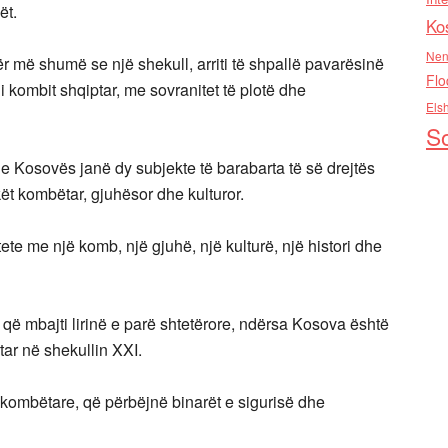
ët.
Ko
Nen
ër më shumë se një shekull, arriti të shpallë pavarësinë
Flo
i kombit shqiptar, me sovranitet të plotë dhe
Els
So
e Kosovës janë dy subjekte të barabarta të së drejtës
ët kombëtar, gjuhësor dhe kulturor.
ete me një komb, një gjuhë, një kulturë, një histori dhe
ë mbajti lirinë e parë shtetërore, ndërsa Kosova është
ptar në shekullin XXI.
i kombëtare, që përbëjnë binarët e sigurisë dhe