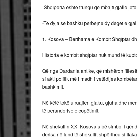
-Shqipëria është trungu që mbajti gjallë jetë
-Të dyja së bashku përbëjnë dy degët e gjalla
1. Kosova – Berthama e Kombit Shqiptar dhe t
Historia e kombit shqiptar nuk mund të kup
Që nga Dardania antike, që mishëron fillesë
si akti politik më i madh i vetëdijes kombë
bashkimit.
Në këtë tokë u ruajtën gjaku, gjuha dhe mem
të perandorive e copëtimit.
Në shekullin XX, Kosova u bë simbol i qëndr
derisa në fund të shekullit shpërtheu si flak