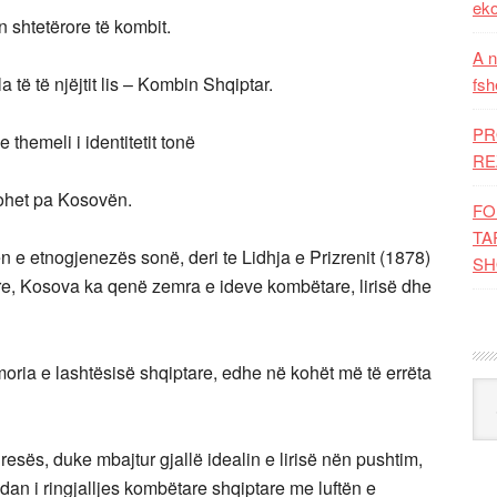
eko
n shtetërore të kombit.
A n
 të të njëjtit lis – Kombin Shqiptar.
fsh
PR
hemeli i identitetit tonë
RE
tohet pa Kosovën.
FO
TA
n e etnogjenezës sonë, deri te Lidhja e Prizrenit (1878)
SH
tare, Kosova ka qenë zemra e ideve kombëtare, lirisë dhe
oria e lashtësisë shqiptare, edhe në kohët më të errëta
Kat
esës, duke mbajtur gjallë idealin e lirisë nën pushtim,
adan i ringjalljes kombëtare shqiptare me luftën e