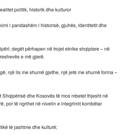
litet politik, historik dhe kulturor
imi i pandashëm i historisë, gjuhës, identitetit dhe
ipëri; degët përhapen në trojet etnike shqiptare – në
Preshevës e më gjerë.
ë, një lis me shumë gjethe, një jetë me shumë forma –
t Shqipërisë dhe Kosovës të mos mbetet thjesht në
ë, por të ngrihet në nivelin e integrimit kombëtar
tikë të jashtme dhe kulturë;