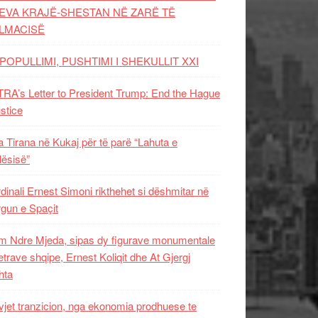
EVA KRAJË-SHESTAN NË ZARË TË
LMACISË
POPULLIMI, PUSHTIMI I SHEKULLIT XXI
RA’s Letter to President Trump: End the Hague
ustice
 Tirana në Kukaj për të parë “Lahuta e
ësisë”
dinali Ernest Simoni rikthehet si dëshmitar në
gun e Spaçit
 Ndre Mjeda, sipas dy figurave monumentale
letrave shqipe, Ernest Koliqit dhe At Gjergj
hta
vjet tranzicion, nga ekonomia prodhuese te