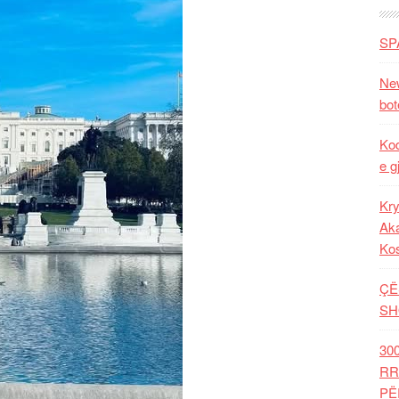
SP
New
bot
Kod
e g
Kry
Aka
Ko
ÇË
SH
30
RR
PË