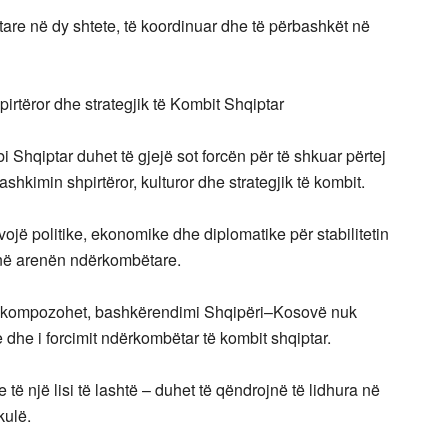
tare në dy shtete, të koordinuar dhe të përbashkët në
irtëror dhe strategjik të Kombit Shqiptar
Shqiptar duhet të gjejë sot forcën për të shkuar përtej
ashkimin shpirtëror, kulturor dhe strategjik të kombit.
ojë politike, ekonomike dhe diplomatike për stabilitetin
e në arenën ndërkombëtare.
o rikompozohet, bashkërendimi Shqipëri–Kosovë nuk
 dhe i forcimit ndërkombëtar të kombit shqiptar.
 të një lisi të lashtë – duhet të qëndrojnë të lidhura në
kulë.