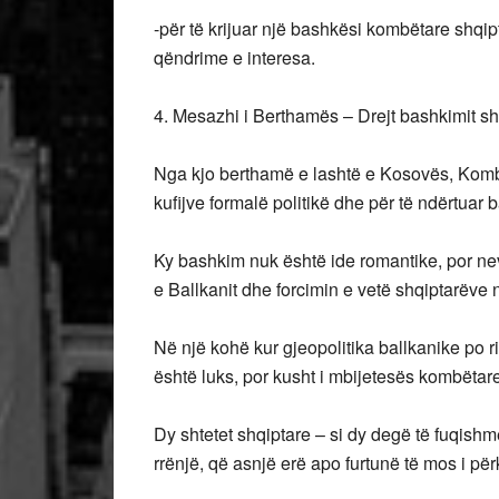
-për të krijuar një bashkësi kombëtare shqip
qëndrime e interesa.
4. Mesazhi i Berthamës – Drejt bashkimit shp
Nga kjo berthamë e lashtë e Kosovës, Kombi 
kufijve formalë politikë dhe për të ndërtuar b
Ky bashkim nuk është ide romantike, por nev
e Ballkanit dhe forcimin e vetë shqiptarëv
Në një kohë kur gjeopolitika ballkanike p
është luks, por kusht i mbijetesës kombëtare
Dy shtetet shqiptare – si dy degë të fuqishme
rrënjë, që asnjë erë apo furtunë të mos i për