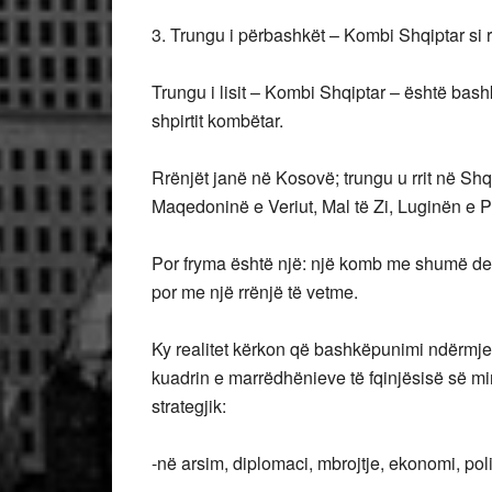
3. Trungu i përbashkët – Kombi Shqiptar si rea
Trungu i lisit – Kombi Shqiptar – është bashk
shpirtit kombëtar.
Rrënjët janë në Kosovë; trungu u rrit në Shq
Maqedoninë e Veriut, Mal të Zi, Luginën e 
Por fryma është një: një komb me shumë deg
por me një rrënjë të vetme.
Ky realitet kërkon që bashkëpunimi ndërmje
kuadrin e marrëdhënieve të fqinjësisë së mir
strategjik:
-në arsim, diplomaci, mbrojtje, ekonomi, poli