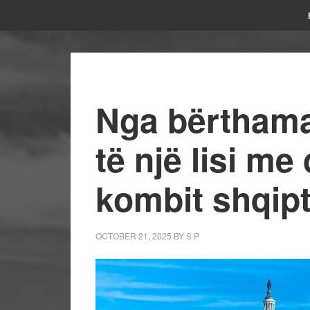
Nga bërthama:
të një lisi me
kombit shqip
OCTOBER 21, 2025
BY
S P