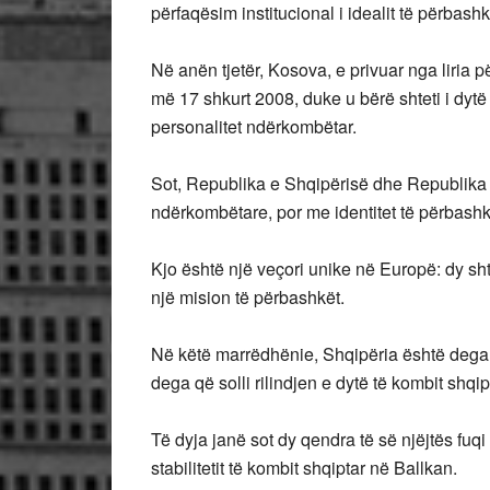
përfaqësim institucional i idealit të përbashk
Në anën tjetër, Kosova, e privuar nga liria p
më 17 shkurt 2008, duke u bërë shteti i dytë 
personalitet ndërkombëtar.
Sot, Republika e Shqipërisë dhe Republika 
ndërkombëtare, por me identitet të përbashk
Kjo është një veçori unike në Europë: dy sht
një mision të përbashkët.
Në këtë marrëdhënie, Shqipëria është dega q
dega që solli rilindjen e dytë të kombit shqi
Të dyja janë sot dy qendra të së njëjtës fuq
stabilitetit të kombit shqiptar në Ballkan.