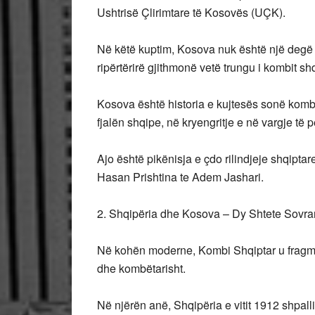
Ushtrisë Çlirimtare të Kosovës (UÇK).
Në këtë kuptim, Kosova nuk është një degë a
ripërtërirë gjithmonë vetë trungu i kombit shq
Kosova është historia e kujtesës sonë kombët
fjalën shqipe, në kryengritje e në vargje të p
Ajo është pikënisja e çdo rilindjeje shqiptar
Hasan Prishtina te Adem Jashari.
2. Shqipëria dhe Kosova – Dy Shtete Sovra
Në kohën moderne, Kombi Shqiptar u fragment
dhe kombëtarisht.
Në njërën anë, Shqipëria e vitit 1912 shpalli