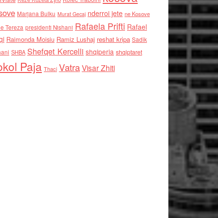
sove
nderroi jete
Marjana Bulku
ne Kosove
Murat Gecaj
Rafaela Prifti
Rafael
e Tereza
presidenti Nishani
qi
Raimonda Moisiu
Ramiz Lushaj
reshat kripa
Sadik
Shefqet Kercelli
shqiperia
hani
shqiptaret
SHBA
kol Paja
Vatra
Visar Zhiti
Thaci