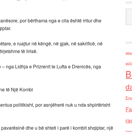
Ark
nësore, por bërthama nga e cila është rritur dhe
iptar.
are, e ruajtur në këngë, në gjak, në sakrificë, në
ërjetshme të lirisë.
alba
asll
e – nga Lidhja e Prizrenit te Lufta e Drenicës, nga
B
d
ne të Një Kombi
Env
ua politikisht, por asnjëherë nuk u nda shpirtërisht
Fa
ra
 pavarësinë dhe u bë shteti i parë i kombit shqiptar, një
Inte