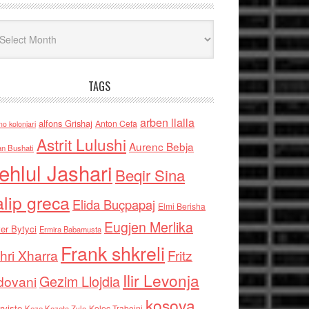
iv
TAGS
arben llalla
alfons Grishaj
Anton Cefa
no kolonjari
Astrit Lulushi
Aurenc Bebja
an Bushati
ehlul Jashari
Beqir Sina
alip greca
Elida Buçpapaj
Elmi Berisha
Eugjen Merlika
er Bytyci
Ermira Babamusta
Frank shkreli
hri Xharra
Fritz
Ilir Levonja
Gezim Llojdia
dovani
kosova
rviste
Kolec Traboini
Keze Kozeta Zylo