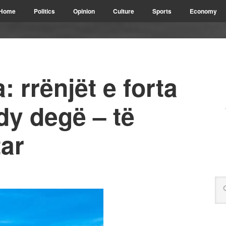
Home
Politics
Opinion
Culture
Sports
Economy
 rrënjët e forta
 dy degë – të
tar