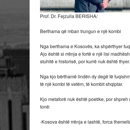
Prof. Dr. Fejzulla BERISHA/
Berthama që mban trungun e një kombi
Nga berthama e Kosovës, ka shpërthyer fuqia
Ajo është si rrënja e fortë e një lisi madhë
stuhitë e historisë, por kurrë nuk është thyer.
Nga kjo bërthamë lindën dy degë të fuqishm
të një kombi të vetëm, të kombit shqiptar.
Kjo metaforë nuk është poetike, por shpreh rea
tonë:
-Kosova është rrënja e lashtë, forca themelt