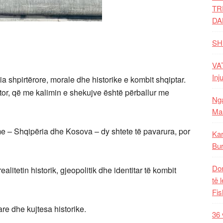
TR
DA
SH
VAT
Inj
 shpirtërore, morale dhe historike e kombit shqiptar.
shtor, që me kalimin e shekujve është përballur me
Nga
Mal
e – Shqipëria dhe Kosova – dy shtete të pavarura, por
Kar
Bur
Dom
litetin historik, gjeopolitik dhe identitar të kombit
të 
Fis
are dhe kujtesa historike.
36 