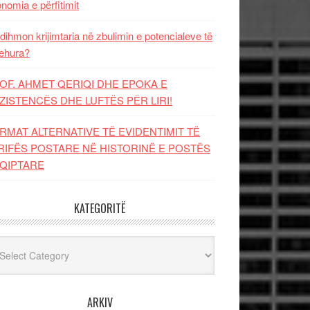
nomia e përfitimit
dihmon krijimtaria në zbulimin e potencialeve të
ehura?
OF. AHMET QERIQI DHE EPOKA E
ZISTENCЁS DHE LUFTЁS PЁR LIRI!
RMAT ALTERNATIVE TË EVIDENTIMIT TË
RIFËS POSTARE NË HISTORINË E POSTËS
QIPTARE
KATEGORITË
egoritë
ARKIV