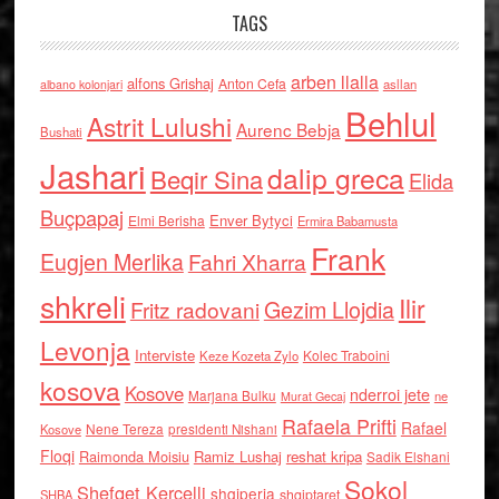
TAGS
arben llalla
alfons Grishaj
Anton Cefa
asllan
albano kolonjari
Behlul
Astrit Lulushi
Aurenc Bebja
Bushati
Jashari
dalip greca
Beqir Sina
Elida
Buçpapaj
Enver Bytyci
Elmi Berisha
Ermira Babamusta
Frank
Eugjen Merlika
Fahri Xharra
shkreli
Ilir
Gezim Llojdia
Fritz radovani
Levonja
Interviste
Kolec Traboini
Keze Kozeta Zylo
kosova
Kosove
nderroi jete
Marjana Bulku
ne
Murat Gecaj
Rafaela Prifti
Rafael
Nene Tereza
Kosove
presidenti Nishani
Floqi
Raimonda Moisiu
Ramiz Lushaj
reshat kripa
Sadik Elshani
Sokol
Shefqet Kercelli
shqiperia
shqiptaret
SHBA