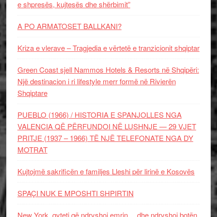
e shpresës, kujtesës dhe shërbimit”
A PO ARMATOSET BALLKANI?
Kriza e vlerave – Tragjedia e vërtetë e tranzicionit shqiptar
Green Coast sjell Nammos Hotels & Resorts në Shqipëri:
Një destinacion i ri lifestyle merr formë në Rivierën
Shqiptare
PUEBLO (1966) / HISTORIA E SPANJOLLES NGA
VALENCIA QË PËRFUNDOI NË LUSHNJE — 29 VJET
PRITJE (1937 – 1966) TË NJË TELEFONATE NGA DY
MOTRAT
Kujtojmë sakrificën e familjes Lleshi për lirinë e Kosovës
SPAÇI NUK E MPOSHTI SHPIRTIN
New York, qyteti që ndryshoi emrin… dhe ndryshoi botën