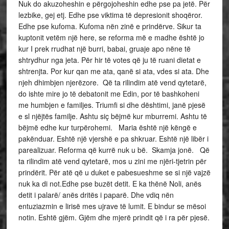
Nuk do akuzoheshin e përgojoheshin edhe pse pa jetë. Për
lezbike, gej etj. Edhe pse viktima të depresionit shoqëror.
Edhe pse kufoma. Kufoma nën zinë e prindërve. Sikur ta
kuptonit vetëm një here, se reforma më e madhe është jo
kur I prek rrudhat një burri, babai, gruaje apo nëne të
shtrydhur nga jeta. Për hir të votes që ju të ruani dietat e
shtrenjta. Por kur qan me ata, qanë si ata, vdes si ata. Dhe
njeh dhimbjen njerëzore. Që ta rilindim atë vend qytetarë,
do ishte mire jo të debatonit me Edin, por të bashkoheni
me humbjen e familjes. Triumfi si dhe dështimi, janë pjesë
e sl njëjtës familje. Ashtu siç bëjmë kur mburremi. Ashtu të
bëjmë edhe kur turpërohemi. Maria është një këngë e
pakënduar. Eshtë një vjershë e pa shkruar. Eshtë një libër i
parealizuar. Reforma që kurrë nuk u bë. Skamja jonë. Që
ta rilindim atë vend qytetarë, mos u zini me njëri-tjetrin për
prindërit. Për atë që u duket e pabesueshme se si një vajzë
nuk ka di not.Edhe pse buzët detit. E ka thënë Noli, anës
detit i palarë/ anës dritës i paparë. Dhe vdiq nën
entuziazmin e lirisë mes ujrave të lumit. E bindur se mësoi
notin. Eshtë gjëm. Gjëm dhe mjerë prindit që i ra për pjesë.