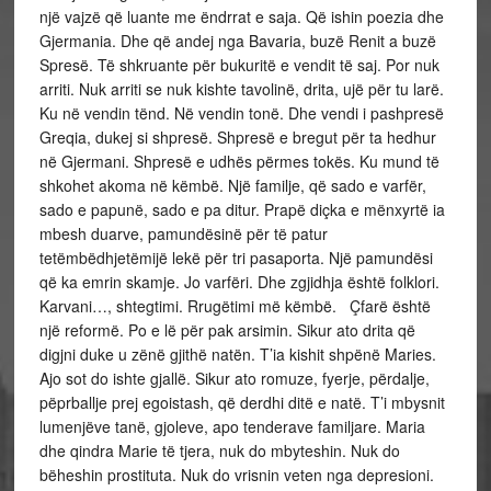
një vajzë që luante me ëndrrat e saja. Që ishin poezia dhe
Gjermania. Dhe që andej nga Bavaria, buzë Renit a buzë
Spresë. Të shkruante për bukuritë e vendit të saj. Por nuk
arriti. Nuk arriti se nuk kishte tavolinë, drita, ujë për tu larë.
Ku në vendin tënd. Në vendin tonë. Dhe vendi i pashpresë
Greqia, dukej si shpresë. Shpresë e bregut për ta hedhur
në Gjermani. Shpresë e udhës përmes tokës. Ku mund të
shkohet akoma në këmbë. Një familje, që sado e varfër,
sado e papunë, sado e pa ditur. Prapë diçka e mënxyrtë ia
mbesh duarve, pamundësinë për të patur
tetëmbëdhjetëmijë lekë për tri pasaporta. Një pamundësi
që ka emrin skamje. Jo varfëri. Dhe zgjidhja është folklori.
Karvani…, shtegtimi. Rrugëtimi më këmbë. Çfarë është
një reformë. Po e lë për pak arsimin. Sikur ato drita që
digjni duke u zënë gjithë natën. T’ia kishit shpënë Maries.
Ajo sot do ishte gjallë. Sikur ato romuze, fyerje, përdalje,
pëprballje prej egoistash, që derdhi ditë e natë. T’i mbysnit
lumenjëve tanë, gjoleve, apo tenderave familjare. Maria
dhe qindra Marie të tjera, nuk do mbyteshin. Nuk do
bëheshin prostituta. Nuk do vrisnin veten nga depresioni.