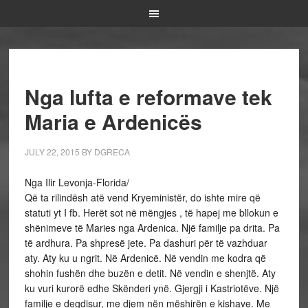
Nga lufta e reformave tek
Maria e Ardenicës
JULY 22, 2015
BY
DGRECA
Nga Ilir Levonja-Florida/
Që ta rilindësh atë vend Kryeministër, do ishte mire që
statuti yt I fb. Herët sot në mëngjes , të hapej me bllokun e
shënimeve të Maries nga Ardenica. Një familje pa drita. Pa
të ardhura. Pa shpresë jete. Pa dashuri për të vazhduar
aty. Aty ku u ngrit. Në Ardenicë. Në vendin me kodra që
shohin fushën dhe buzën e detit. Në vendin e shenjtë. Aty
ku vuri kurorë edhe Skënderi ynë. Gjergji i Kastriotëve. Një
familje e degdisur, me djem nën mëshirën e kishave. Me