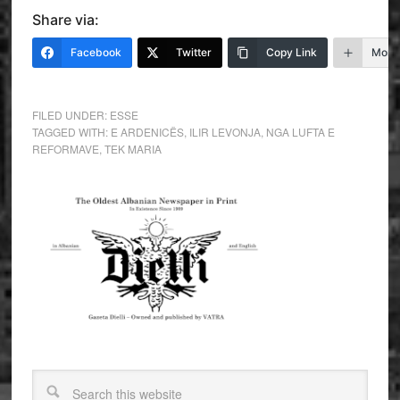
Share via:
Facebook
Twitter
Copy Link
More
FILED UNDER:
ESSE
TAGGED WITH:
E ARDENICËS
,
ILIR LEVONJA
,
NGA LUFTA E
REFORMAVE
,
TEK MARIA