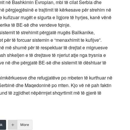
imit në Bashkimin Evropian, mbi të cilat Serbia dhe
ë përgjegjësinë e trajtimit të kërkesave për strehim në
 kufizuar rrugët e sigurta e ligjore të hyrjes, kanë vënë
ferike të BE-së dhe vendeve fqinje.
sistemit të strehimit përgjatë rrugës Ballkanike,
 për të forcuar sistemin e “menaxhimit te kufijve”.
ë më shumë për të respektuar të drejtat e migruesve
 shkeljen e të drejtave të njeriut atje nga trysnia e
ve në dhe përgjatë BE-së dhe sistemit të dështuar të
rehimkërkuesve dhe refugjatëve po mbeten të kurthuar në
 Serbinë dhe Maqedoninë po rriten. Kjo vë në pah faktin
und të zgjidhet nëpërmjet shqyrtimit më të gjerë të
nk
More