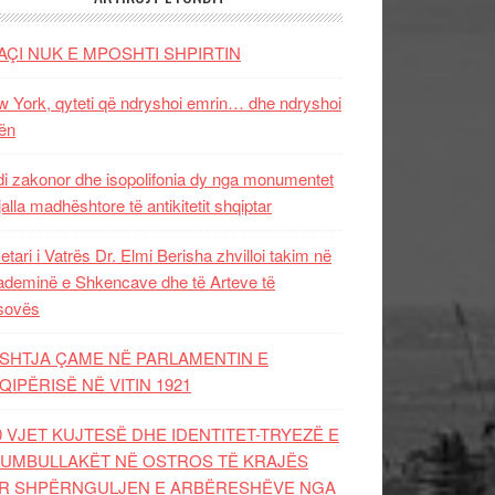
AÇI NUK E MPOSHTI SHPIRTIN
 York, qyteti që ndryshoi emrin… dhe ndryshoi
ën
i zakonor dhe isopolifonia dy nga monumentet
jalla madhështore të antikitetit shqiptar
etari i Vatrës Dr. Elmi Berisha zhvilloi takim në
deminë e Shkencave dhe të Arteve të
sovës
SHTJA ÇAME NË PARLAMENTIN E
QIPËRISË NË VITIN 1921
0 VJET KUJTESË DHE IDENTITET-TRYEZË E
UMBULLAKËT NË OSTROS TË KRAJËS
R SHPËRNGULJEN E ARBËRESHËVE NGA