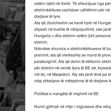
vetëm njërit në Serbi. Të shkurajuar nga pë
strehimkërkues vazhduan udhëtimin për në Hu
drejtave të tyre.
Ata që zbuloheshin se kanë hyrë në Hungari 
shpesh në kushte të mbipopullimit, ose janë k
Hungaria u dha strehim vetëm 240 personav
strehim.
Ndonëse shumica e strehimkërkuesve të burg
pranimit, ata që vlerësohej se mund të prov
paraburgimit. Ata që donin të kërkonin stre
për strehim në vende tjera të BE-së, kryesi
më tej, në Maqedoni. Aty ata janë lënë pa st
ndaj shkeljeve të mëtejshme të të drejtave të
Politikat e mangëta të migrimit në BE
Numri gjithnjë në rritje i migruesve dhe refu