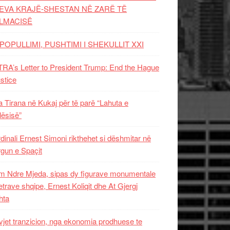
EVA KRAJË-SHESTAN NË ZARË TË
LMACISË
POPULLIMI, PUSHTIMI I SHEKULLIT XXI
RA’s Letter to President Trump: End the Hague
ustice
 Tirana në Kukaj për të parë “Lahuta e
ësisë”
dinali Ernest Simoni rikthehet si dëshmitar në
gun e Spaçit
 Ndre Mjeda, sipas dy figurave monumentale
letrave shqipe, Ernest Koliqit dhe At Gjergj
hta
vjet tranzicion, nga ekonomia prodhuese te