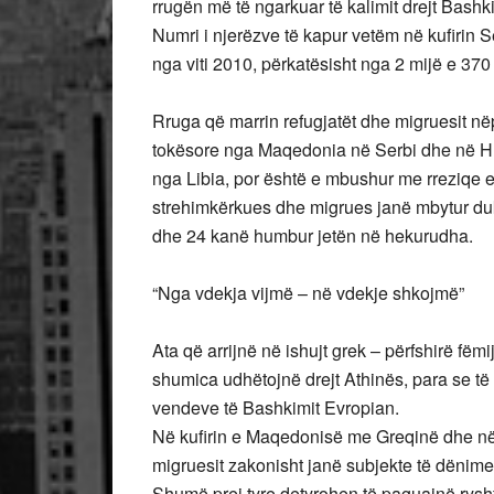
rrugën më të ngarkuar të kalimit drejt Bashk
Numri i njerëzve të kapur vetëm në kufirin S
nga viti 2010, përkatësisht nga 2 mijë e 370
Rruga që marrin refugjatët dhe migruesit në
tokësore nga Maqedonia në Serbi dhe në Hu
nga Libia, por është e mbushur me rreziqe e 
strehimkërkues dhe migrues janë mbytur du
dhe 24 kanë humbur jetën në hekurudha.
“Nga vdekja vijmë – në vdekje shkojmë”
Ata që arrijnë në ishujt grek – përfshirë fë
shumica udhëtojnë drejt Athinës, para se të
vendeve të Bashkimit Evropian.
Në kufirin e Maqedonisë me Greqinë dhe në
migruesit zakonisht janë subjekte të dënime
Shumë prej tyre detyrohen të paguajnë ryshf