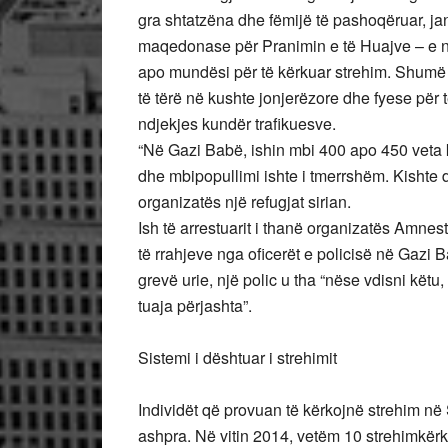
gra shtatzëna dhe fëmijë të pashoqëruar, j
maqedonase për Pranimin e të Huajve – e nj
apo mundësi për të kërkuar strehim. Shumë
të tërë në kushte jonjerëzore dhe fyese për
ndjekjes kundër trafikuesve.
“Në Gazi Babë, ishin mbi 400 apo 450 veta k
dhe mbipopullimi ishte i tmerrshëm. Kishte 
organizatës një refugjat sirian.
Ish të arrestuarit i thanë organizatës Amnest
të rrahjeve nga oficerët e policisë në Gazi 
grevë urie, një polic u tha “nëse vdisni kët
tuaja përjashta”.
Sistemi i dështuar i strehimit
Individët që provuan të kërkojnë strehim n
ashpra. Në vitin 2014, vetëm 10 strehimkërk