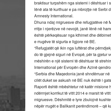
braktisur turpshëm nga sistemi i dështuar i st
lënë ata të kurthuar e pa mbrojtje në Serbi 
Amnesty International.
Dhuna ndaj migruesve dhe refugjatëve në 
rritje i njerëzve në nevojë, janë lënë në harr
është përkeqësuar nga kthimet dhe dëbimet 
e rrugëve të sigurta e ligjore në BE.
“Refugjatët që ikin nga luftërat dhe përndje
do të gjejnë siguri në Evropë, për ta gjetur 
mëshirën e një sistemi të dështuar të strehi
International për Evropën dhe Azinë qendro
“Serbia dhe Maqedonia janë shndërruar në n
cilët duket se askush në BE nuk është i gats
Raporti është mbështetur në katër misione
ndërmjet korrikut të vitit 2014 e marsit të vi
migruesve. Dëshmitë e tyre zbulojnë kushtet
nëpër rrugët e Ballkanit perëndimorë – që 