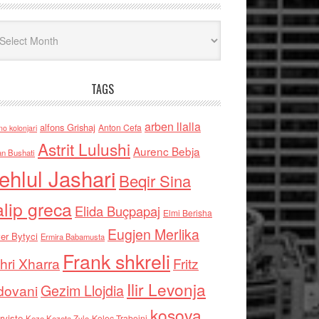
iv
TAGS
arben llalla
alfons Grishaj
Anton Cefa
no kolonjari
Astrit Lulushi
Aurenc Bebja
an Bushati
ehlul Jashari
Beqir Sina
alip greca
Elida Buçpapaj
Elmi Berisha
Eugjen Merlika
er Bytyci
Ermira Babamusta
Frank shkreli
hri Xharra
Fritz
Ilir Levonja
Gezim Llojdia
dovani
kosova
rviste
Kolec Traboini
Keze Kozeta Zylo