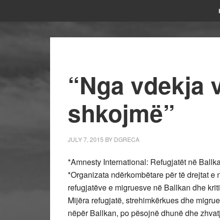
“Nga vdekja v
shkojmë”
JULY 7, 2015
BY
DGRECA
*Amnesty International: Refugjatët në Ballka
*Organizata ndërkombëtare për të drejtat e n
refugjatëve e migruesve në Ballkan dhe kritik
Mijëra refugjatë, strehimkërkues dhe migrue
nëpër Ballkan, po pësojnë dhunë dhe zhvatj