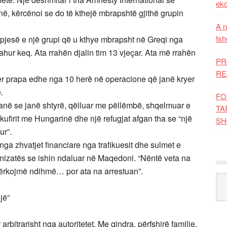
eko
inë, kërcënoi se do të kthejë mbrapshtë gjithë grupin
A n
fsh
e pjesë e një grupi që u kthye mbrapsht në Greqi nga
ahur keq. Ata rrahën djalin tim 13 vjeçar. Ata më rrahën
PR
RE
hyer prapa edhe nga 10 herë në operacione që janë kryer
.
FO
thanë se janë shtyrë, qëlluar me pëllëmbë, shqelmuar e
TA
ë kufirit me Hungarinë dhe një refugjat afgan tha se “një
SH
ur”.
nga zhvatjet financiare nga trafikuesit dhe sulmet e
anizatës se ishin ndaluar në Maqedoni. “Nëntë veta na
kërkojmë ndihmë… por ata na arrestuan”.
Kat
jë”
bitrarisht nga autoritetet. Me qindra, përfshirë familje,