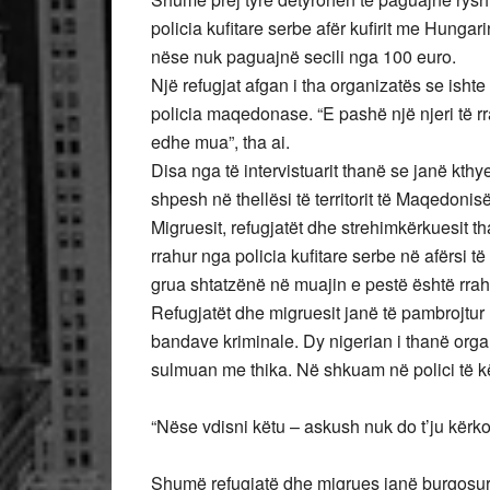
policia kufitare serbe afër kufirit me Hungar
nëse nuk paguajnë secili nga 100 euro.
Një refugjat afgan i tha organizatës se isht
policia maqedonase. “E pashë një njeri të rr
edhe mua”, tha ai.
Disa nga të intervistuarit thanë se janë kt
shpesh në thellësi të territorit të Maqedonisë
Migruesit, refugjatët dhe strehimkërkuesit 
rrahur nga policia kufitare serbe në afërsi t
grua shtatzënë në muajin e pestë është rrah
Refugjatët dhe migruesit janë të pambrojtur 
bandave kriminale. Dy nigerian i thanë org
sulmuan me thika. Në shkuam në polici të 
“Nëse vdisni këtu – askush nuk do t’ju kërko
Shumë refugjatë dhe migrues janë burgosur ar