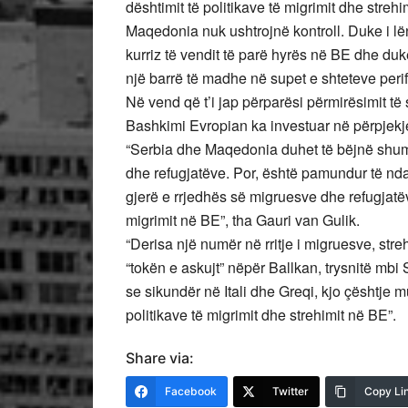
dështimit të politikave të migrimit dhe streh
Maqedonia nuk ushtrojnë kontroll. Duke i lën
kurriz të vendit të parë hyrës në BE dhe duke
një barrë të madhe në supet e shteteve peri
Në vend që t’i jap përparësi përmirësimit të 
Bashkimi Evropian ka investuar në përpjekjet
“Serbia dhe Maqedonia duhet të bëjnë shum
dhe refugjatëve. Por, është pamundur të ndash
gjerë e rrjedhës së migruesve dhe refugjatë
migrimit në BE”, tha Gauri van Gulik.
“Derisa një numër në rritje i migruesve, st
“tokën e askujt” nëpër Ballkan, trysnitë mbi
se sikundër në Itali dhe Greqi, kjo çështje m
politikave të migrimit dhe strehimit në BE”.
Share via:
Facebook
Twitter
Copy Li