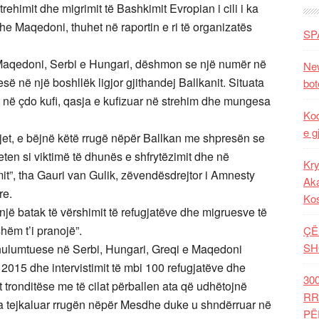
rehimit dhe migrimit të Bashkimit Evropian i cili i ka
dhe Maqedoni, thuhet në raportin e ri të organizatës
SP
Maqedoni, Serbi e Hungari, dëshmon se një numër në
New
esë në një boshllëk ligjor gjithandej Ballkanit. Situata
bot
në çdo kufi, qasja e kufizuar në strehim dhe mungesa
Kod
e g
kjet, e bëjnë këtë rrugë nëpër Ballkan me shpresën se
veten si viktimë të dhunës e shfrytëzimit dhe në
Kry
mit”, tha Gauri van Gulik, zëvendësdrejtor i Amnesty
Aka
re.
Ko
jë batak të vërshimit të refugjatëve dhe migruesve të
hëm t’i pranojë”.
ÇË
SH
 hulumtuese në Serbi, Hungari, Greqi e Maqedoni
tit 2015 dhe intervistimit të mbi 100 refugjatëve dhe
30
 tronditëse me të cilat përballen ata që udhëtojnë
RR
ka tejkaluar rrugën nëpër Mesdhe duke u shndërruar në
PË