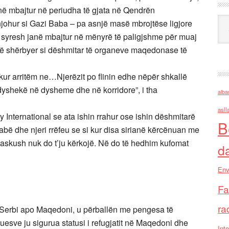
anë mbajtur në periudha të gjata në Qendrën
Ark
ohur si Gazi Baba – pa asnjë masë mbrojtëse ligjore
 syresh janë mbajtur në mënyrë të paligjshme për muaj
 të shërbyer si dëshmitar të organeve maqedonase të
ur arritëm ne…Njerëzit po flinin edhe nëpër shkallë
dyshekë në dysheme dhe në korridore”, i tha
alba
asll
y International se ata ishin rrahur ose ishin dëshmitarë
B
Babë dhe njeri rrëfeu se si kur disa sirianë kërcënuan me
u, askush nuk do t’ju kërkojë. Në do të hedhim kufomat
d
Env
Fa
ra
ë Serbi apo Maqedoni, u përballën me pengesa të
uesve ju sigurua statusi i refugjatit në Maqedoni dhe
Inte