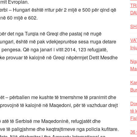
imit Evropian.
TR
erbi – Hungari është rritur për 2 mijë e 500 për qind që
DA
 në 60 mijë e 602.
SH
për det nga Turqia në Greqi dhe pastaj në rrugë
VAT
ngari, është më pak vdekjeprurëse sesa rruga detare
Inj
pengesa. Që nga janari i vitit 2014, 123 refugjatë,
ke provuar të kalojnë në Greqi nëpërmjet Detit Mesdhe
Nga
Mal
Kar
Bur
mijët – përballen me kushte të tmerrshme të pranimit dhe
Dom
 provojnë të kalojnë në Maqedoni, për të vazhduar drejt
të 
Fis
 atë të Serbisë me Maqedoninë, refugjatët dhe
ve të paligjshme dhe keqtrajtimeve nga policia kufitare.
36 
ete. Një dëshmitar i tha Amnesty International se