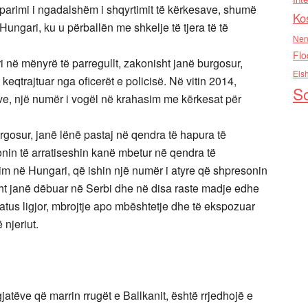
rparimi i ngadalshëm i shqyrtimit të kërkesave, shumë
Ko
ngari, ku u përballën me shkelje të tjera të të
Nen
Flo
në mënyrë të parregullt, zakonisht janë burgosur,
Els
eqtrajtuar nga oficerët e policisë. Në vitin 2014,
So
e, një numër i vogël në krahasim me kërkesat për
osur, janë lënë pastaj në qendra të hapura të
onin të arratiseshin kanë mbetur në qendra të
him në Hungari, që ishin një numër i atyre që shpresonin
sht janë dëbuar në Serbi dhe në disa raste madje edhe
atus ligjor, mbrojtje apo mbështetje dhe të ekspozuar
 njeriut.
gjatëve që marrin rrugët e Ballkanit, është rrjedhojë e