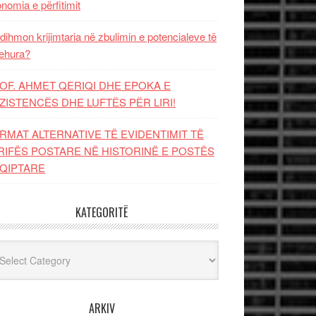
nomia e përfitimit
dihmon krijimtaria në zbulimin e potencialeve të
ehura?
OF. AHMET QERIQI DHE EPOKA E
ZISTENCЁS DHE LUFTЁS PЁR LIRI!
RMAT ALTERNATIVE TË EVIDENTIMIT TË
RIFËS POSTARE NË HISTORINË E POSTËS
QIPTARE
KATEGORITË
egoritë
ARKIV