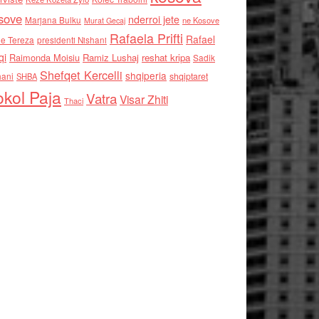
sove
nderroi jete
Marjana Bulku
ne Kosove
Murat Gecaj
Rafaela Prifti
Rafael
e Tereza
presidenti Nishani
qi
Raimonda Moisiu
Ramiz Lushaj
reshat kripa
Sadik
Shefqet Kercelli
shqiperia
hani
shqiptaret
SHBA
kol Paja
Vatra
Visar Zhiti
Thaci