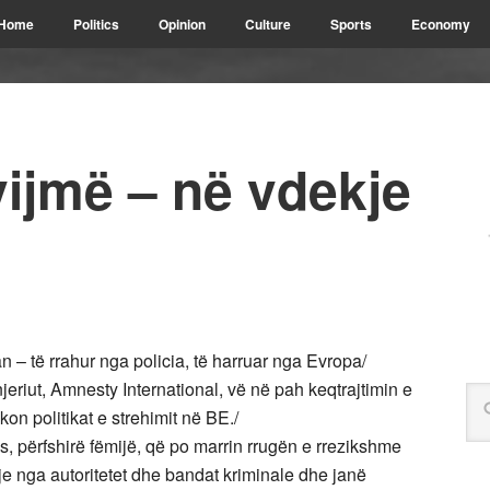
Home
Politics
Opinion
Culture
Sports
Economy
ijmë – në vdekje
n – të rrahur nga policia, të harruar nga Evropa/
jeriut, Amnesty International, vë në pah keqtrajtimin e
on politikat e strehimit në BE./
s, përfshirë fëmijë, që po marrin rrugën e rrezikshme
e nga autoritetet dhe bandat kriminale dhe janë