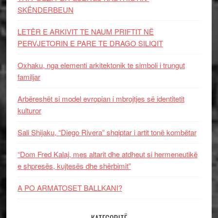
SKËNDERBEUN
LETËR E ARKIVIT TE NAUM PRIFTIT NË
PERVJETORIN E PARE TE DRAGO SILIQIT
Oxhaku, nga elementi arkitektonik te simboli i trungut
familjar
Arbëreshët si model evropian i mbrojtjes së identitetit
kulturor
Sali Shijaku, “Diego Rivera” shqiptar i artit tonë kombëtar
“Dom Fred Kalaj, mes altarit dhe atdheut si hermeneutikë
e shpresës, kujtesës dhe shërbimit”
A PO ARMATOSET BALLKANI?