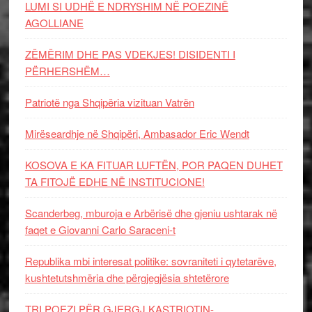
LUMI SI UDHË E NDRYSHIM NË POEZINË
AGOLLIANE
ZËMËRIM DHE PAS VDEKJES! DISIDENTI I
PËRHERSHËM…
Patriotë nga Shqipëria vizituan Vatrën
Mirëseardhje në Shqipëri, Ambasador Eric Wendt
KOSOVA E KA FITUAR LUFTËN, POR PAQEN DUHET
TA FITOJË EDHE NË INSTITUCIONE!
Scanderbeg, mburoja e Arbërisë dhe gjeniu ushtarak në
faqet e Giovanni Carlo Saraceni-t
Republika mbi interesat politike: sovraniteti i qytetarëve,
kushtetutshmëria dhe përgjegjësia shtetërore
TRI POEZI PËR GJERGJ KASTRIOTIN-