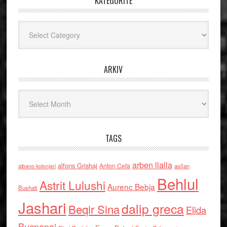
KATEGORITË
Kategoritë
ARKIV
Arkiv
TAGS
arben llalla
alfons Grishaj
Anton Cefa
asllan
albano kolonjari
Behlul
Astrit Lulushi
Aurenc Bebja
Bushati
Jashari
dalip greca
Beqir Sina
Elida
Buçpapaj