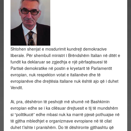
Shtohen shenjat e mosdurimit kundrejt demokracive
liberale. Për shembull ministri i Brëndshëm Italian në ditët e
fundit ka deklaruar se zgjedhja e një përfaqësuesi të
Partisë demokratike në postin e kryetarit të Parlamentit
evropian, nuk respekton votat e italianëve dhe të
evropianëve dhe drejtësia italiane nuk është ajo që i duhet
Vendit.
Ai, pra, dëshëron të peshojë më shumë në Bashkimin
evropian edhe se i ka cilësuar drejtuesit e tij të mundshëm
si “politikucë” edhe mbasi nuk ka marrë pjesë pothuajse në
të gjitha mbledhjet e organizmave evropiane në të cilat
duhet t’ishte i pranishëm. Do të dëshironte gjithashtu që