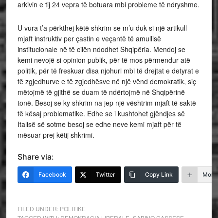
arkivin e tij 24 vepra të botuara mbi probleme të ndryshme.
U vura t’a përkthej këtë shkrim se m’u duk si një artikull
mjaft instruktiv per çastin e veçantë të amullisë
institucionale në të cilën ndodhet Shqipëria. Mendoj se
kemi nevojë si opinion publik, për të mos përmendur atë
politik, për të freskuar disa njohuri mbi të drejtat e detyrat e
të zgjedhurve e të zgjedhësve në një vënd demokratik, siç
mëtojmë të gjithë se duam të ndërtojmë në Shqipërinë
tonë. Besoj se ky shkrim na jep një vështrim mjaft të saktë
të kësaj problematike. Edhe se i kushtohet gjëndjes së
Italisë së sotme besoj se edhe neve kemi mjaft për të
mësuar prej këtij shkrimi.
Share via:
Facebook
Twitter
Copy Link
More
FILED UNDER:
POLITIKE
TAGGED WITH:
DEMOKRACIA LIBERALE- SABINO CASSESE-