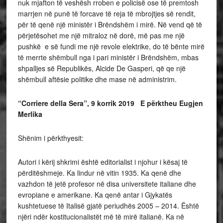
nuk mjafton të veshësh rroben e policisë ose të premtosh
marrjen në punë të forcave të reja të mbrojtjes së rendit,
për të qenë një ministër i Brëndshëm i mirë. Në vend që të
përjetësohet me një mitraloz në dorë, më pas me një
pushkë e së fundi me një revole elektrike, do të bënte mirë
të merrte shëmbull nga i pari ministër i Brëndshëm, mbas
shpalljes së Republikës, Alcide De Gasperi, që qe një
shëmbull aftësie politike dhe mase në administrim.
“Corriere della Sera”, 9 korrik 2019 E përktheu Eugjen
Merlika
Shënim i përkthyesit:
Autori i kërij shkrimi është editorialist i njohur i kësaj të
përditëshmeje. Ka lindur në vitin 1935. Ka qenë dhe
vazhdon të jetë profesor në disa universitete italiane dhe
evropiane e amerikane. Ka qenë antar i Gjykatës
kushtetuese të Italisë gjatë periudhës 2005 – 2014. Është
njëri ndër kostitucionalistët më të mirë italianë. Ka në