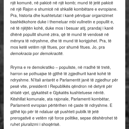
një komunë, në pakicë në një komb; mund të jetë pakicë
në një Rajon e shumicë në shkallë kombëtare e evropiane.
Pra, historia dhe kushtetutat i kanë përvijuar organizimet
bashkëkohore duke i themeluar mbi vullnetin e popullit e,
në të njëjtën kohë, duke mos i besuar atij, prandaj i kanë
dhënë popullit shumë zëra, që të mund të vendosë në
mënyra të ndryshme, dhe të mund të korigjohet. Pra, të
mos ketë vetëm një fitues, por shumë fitues. Jo, pra
demokracia
por
demokracitë.
Rryma e re demokratiko – populiste, në rradhë të tretë,
harron se pothuajse të gjithë të zgjedhurit kanë kohë të
ndryshme. N’Itali antarët e Parlamentit janë të zgjedhur për
pesë vite, presidenti i Republikës qëndron në detyrë për
shtatë vjet, gjykatësit e Gjykatës kushtetuese nëntë.
Këshillat komunale, ata rajonale, Parlamenti kombëtar,
Parlamenti evropian përtërihen në çaste të ndryshme. E
gjithë kjo për të ndaluar që pushteti publik të jetë
prerogativë e vetëm një force politike, sepse dëshërohet të
ruhet pluralizmi i shoqërisë.