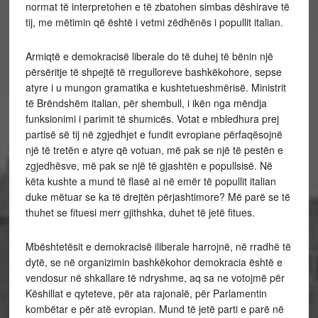
normat të interpretohen e të zbatohen simbas dëshirave të
tij, me mëtimin që është i vetmi zëdhënës i popullit italian.
Armiqtë e demokracisë liberale do të duhej të bënin një
përsëritje të shpejtë të rregulloreve bashkëkohore, sepse
atyre i u mungon gramatika e kushtetueshmërisë. Ministrit
të Brëndshëm italian, për shembull, i ikën nga mëndja
funksionimi i parimit të shumicës. Votat e mbledhura prej
partisë së tij në zgjedhjet e fundit evropiane përfaqësojnë
një të tretën e atyre që votuan, më pak se një të pestën e
zgjedhësve, më pak se një të gjashtën e popullsisë. Në
këta kushte a mund të flasë ai në emër të popullit italian
duke mëtuar se ka të drejtën përjashtimore? Më parë se të
thuhet se fituesi merr gjithshka, duhet të jetë fitues.
Mbështetësit e demokracisë iliberale harrojnë, në rradhë të
dytë, se në organizimin bashkëkohor demokracia është e
vendosur në shkallare të ndryshme, aq sa ne votojmë për
Këshillat e qyteteve, për ata rajonalë, për Parlamentin
kombëtar e për atë evropian. Mund të jetë parti e parë në