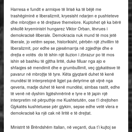
Harresa e fundit e armiqve të lirisë ka të bëjë me
trashëgiminë e liberalizmit, kryesisht ndarjen e pushteteve
dhe mbrojtjen e të drejtave themelore. Kuptohet që ka bërë
shkollë kryeministri hungarez Viktor Orban, lëvrues i
demokracisë iliberale. Demokracia nuk mund të mos jetë
liberale, jo vetëm sepse, historikisht, përbën një zhvillim të
liberalizmit, por edhe se pjesëmarrja në zgjedhje dhe e
drejta e votës do të ishin një iluzion i zbrazur po të mos
ishin së bashku të gjitha liritë, duke filluar nga ajo e
shfaqjes së mendimit dhe e grumbullimit, veç gjykatësve të
pavarur në mbrojtje të tyre. Këta gjyqtarë duhet të kenë
mundësi të interpretojnë ligjet pa detyrime që vijnë nga
qeveria, madje duhet të kenë mundësi, simbas rastit, edhe
të venë në dyshim ligjëshmërinë e tyre e të japin një
interpretim në përputhje me Kushtetutën, ose t’i drejtohen
Gjykatës kushtetuese për gjykim, sepse edhe vetë vlera e
demokracisë ka një cak në liritë e të drejtat.
Ministrit të Brëndshëm italian, në veçanti, dua t’i kujtoj se