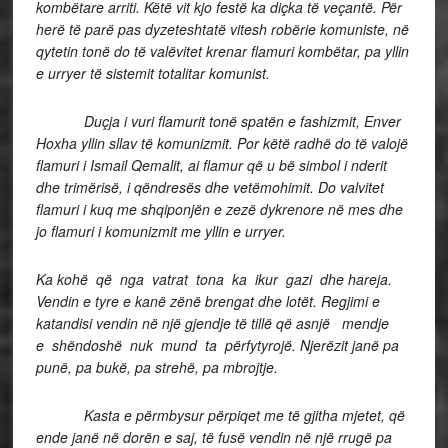
kombëtare arriti. Këtë vit kjo festë ka diçka të veçantë. Për
herë të parë pas dyzeteshtatë vitesh robërie komuniste, në
qytetin tonë do të valëvitet krenar flamuri kombëtar, pa yllin
e urryer të sistemit totalitar komunist.
Duçja i vuri flamurit tonë spatën e fashizmit, Enver
Hoxha yllin sllav të komunizmit. Por këtë radhë do të valojë
flamuri i Ismail Qemalit, ai flamur që u bë simbol i nderit
dhe trimërisë, i qëndresës dhe vetëmohimit. Do valvitet
flamuri i kuq me shqiponjën e zezë dykrenore në mes dhe
jo flamuri i komunizmit me yllin e urryer.
Ka kohë që nga vatrat tona ka ikur gazi dhe hareja.
Vendin e tyre e kanë zënë brengat dhe lotët. Regjimi e
katandisi vendin në një gjendje të tillë që asnjë mendje
e shëndoshë nuk mund ta përfytyrojë. Njerëzit janë pa
punë, pa bukë, pa strehë, pa mbrojtje.
Kasta e përmbysur përpiqet me të gjitha mjetet, që
ende janë në dorën e saj, të fusë vendin në një rrugë pa