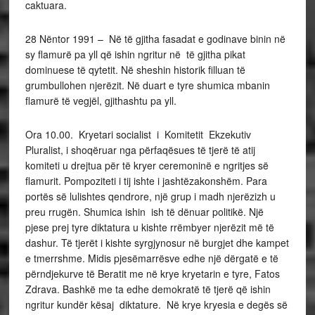
caktuara.
28 Nëntor 1991 – Në të gjitha fasadat e godinave binin në
sy flamurë pa yll që ishin ngritur në të gjitha pikat
dominuese të qytetit. Në sheshin historik filluan të
grumbullohen njerëzit. Në duart e tyre shumica mbanin
flamurë të vegjël, gjithashtu pa yll.
Ora 10.00. Kryetari socialist i Komitetit Ekzekutiv
Pluralist, i shoqëruar nga përfaqësues të tjerë të atij
komiteti u drejtua për të kryer ceremoninë e ngritjes së
flamurit. Pompoziteti i tij ishte i jashtëzakonshëm. Para
portës së lulishtes qendrore, një grup i madh njerëzizh u
preu rrugën. Shumica ishin ish të dënuar politikë. Një
pjese prej tyre diktatura u kishte rrëmbyer njerëzit më të
dashur. Të tjerët i kishte syrgjynosur në burgjet dhe kampet
e tmerrshme. Midis pjesëmarrësve edhe një dërgatë e të
përndjekurve të Beratit me në krye kryetarin e tyre, Fatos
Zdrava. Bashkë me ta edhe demokratë të tjerë që ishin
ngritur kundër kësaj diktature. Në krye kryesia e degës së