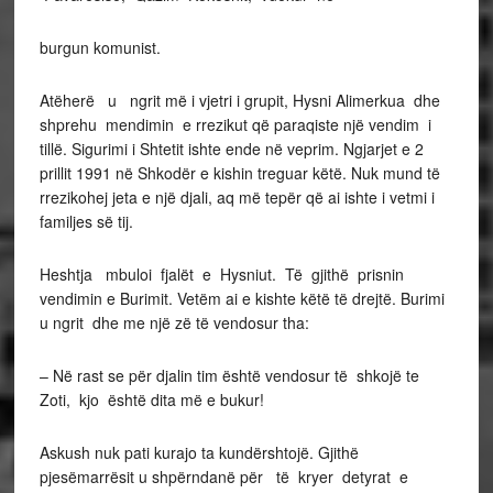
burgun komunist.
Atëherë u ngrit më i vjetri i grupit, Hysni Alimerkua dhe
shprehu mendimin e rrezikut që paraqiste një vendim i
tillë. Sigurimi i Shtetit ishte ende në veprim. Ngjarjet e 2
prillit 1991 në Shkodër e kishin treguar këtë. Nuk mund të
rrezikohej jeta e një djali, aq më tepër që ai ishte i vetmi i
familjes së tij.
Heshtja mbuloi fjalët e Hysniut. Të gjithë prisnin
vendimin e Burimit. Vetëm ai e kishte këtë të drejtë. Burimi
u ngrit dhe me një zë të vendosur tha:
– Në rast se për djalin tim është vendosur të shkojë te
Zoti, kjo është dita më e bukur!
Askush nuk pati kurajo ta kundërshtojë. Gjithë
pjesëmarrësit u shpërndanë për të kryer detyrat e