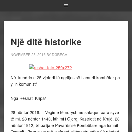
Një ditë historike
NOVEMBER 28, 2016
BY
DGRECA
Në kuadrin e 25 vjetorit të ngritjes së flamurit kombëtar pa
yllin komunist/
Nga Reshat Kripa/
28 nëntor 2016. – Vegime të ndryshme shfaqen para syve
të mi. 28 nëntor 1443, kthimi i Gjergj Kastriotit në Krujë. 28
nëntor 1912, Shpallja e Pavarësisë Kombëtare nga Ismail
Qemali. Para syve më shfaqet gjithashtu edhe 28 nëntori