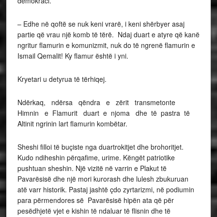
demokraci.
– Edhe në qoftë se nuk keni vrarë, i keni shërbyer asaj
partie që vrau një komb të tërë. Ndaj duart e atyre që kanë
ngritur flamurin e komunizmit, nuk do të ngrenë flamurin e
Ismail Qemalit! Ky flamur është i yni.
Kryetari u detyrua të tërhiqej.
Ndërkaq, ndërsa qëndra e zërit transmetonte
Himnin e Flamurit duart e njoma dhe të pastra të
Altinit ngrinin lart flamurin kombëtar.
Sheshi filloi të buçiste nga duartrokitjet dhe brohoritjet.
Kudo ndiheshin përqafime, urime. Këngët patriotike
pushtuan sheshin. Një vizitë në varrin e Plakut të
Pavarësisë dhe një mori kurorash dhe lulesh zbukuruan
atë varr historik. Pastaj jashtë çdo zyrtarizmi, në podiumin
para përmendores së Pavarësisë hipën ata që për
pesëdhjetë vjet e kishin të ndaluar të flisnin dhe të