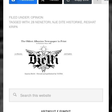
FILED UNDER:
OPINION
TAGGED WITH:
28 NENETORI
,
NJE DITE HISTORIKE
,
RESHAT
KRIPA