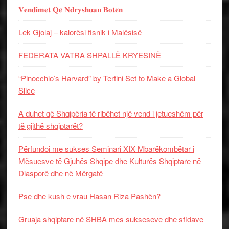
𝐕𝐞𝐧𝐝𝐢𝐦𝐞𝐭 𝐐𝐞̈ 𝐍𝐝𝐫𝐲𝐬𝐡𝐮𝐚𝐧 𝐁𝐨𝐭𝐞̈𝐧
Lek Gjolaj – kalorësi fisnik i Malësisë
FEDERATA VATRA SHPALLË KRYESINË
“Pinocchio’s Harvard” by Tertini Set to Make a Global
Slice
A duhet që Shqipëria të ribëhet një vend i jetueshëm për
të gjithë shqiptarët?
Përfundoi me sukses Seminari XIX Mbarëkombëtar i
Mësuesve të Gjuhës Shqipe dhe Kulturës Shqiptare në
Diasporë dhe në Mërgatë
Pse dhe kush e vrau Hasan Riza Pashën?
Gruaja shqiptare në SHBA mes sukseseve dhe sfidave