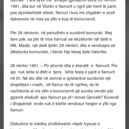
1991, dita kur në Vlorën e flamurit u ngrit për herë të parë,
pas dyzeteshtatë vitesh, flamuri i kuq me zhgabën e zezë
dykrenore në mes pa yllin e kuq të komunizmit.
Për 28 nëntorin, në periudhën e sundimit komunist flitej
fare pak, sa për të mos harruar se ekzistonte një datë e
tillë. Madje, një datë tjetër, 29 nëntori, dita e vendosjes së
diktaturës komuniste, i bënte hije kësaj date historike.
28 nëntor 1991. – Po afronte dita e shenjtë e flamurit. Por
ajo nuk ishte si ditët e tjera. Ishte festa e parë e flamurit
në liri. Në ato ditë në zemrat e qytetarëve sundonte një
shqetësim i madh, cili flamur do të ngrihej, do të
vazhdonte ai me yllin e komunizmit që sundoi vendin për
gjysmë shekulli, apo flamuri pa yll i Ismail Qemalit? Kuvendi
i Shqipërisë ende nuk e kishte vendosur heqjen e yllit nga
flamuri.
Diskutime te mëdha zhvilloheshin nëpër tryezat e