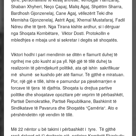
Shaban Xhyheri, Neço Çapaj, Maliq Agaj, Shpëtim Sharra,
Bardhosh Gjonzenelaj, Cane Agaj, vëllezërit Teki dhe
Memisha Gjonzenelaj, Astrit Agaj, Xhemal Mustafaraj, Fadil
Ndreu dhe të tjerë. Nga Tirana kishte ardhur, si i dërguar
nga Shoqata Kombëtare, Viktor Dosti. Protokollin e
mbledhjes e mbaja unë si sekretar i degës së shoqatës.
Viktori hodhi i pari mendimin se ditën e flamurit duhej të
ngrihej me çdo kusht ai pa yll. Një gjë të tillë duhej ta
realizonin të përndjekurit politikë, ata që ishin sakrifikuar
më shumë se kushdo për atë flamur. Të gjithë e miratuan.
Por, një gjë e tillë, ishte e pamundur pa pjesëmarrjen e
forcave të tjera të djathta. Shoqata iu drejtua partive
politike dhe shoqatave opozitare për veprim të përbashkët,
Partisë Demokratike, Partisë Republikane, Bashkimit të
Sindikatave të Pavarura dhe Shoqatës “Çamëria“. Ato e
përshëndetën një vendim të tillë.
Më 22 nëntor u bë takimi i përbashkët i tyre. Të gjithë
ranë dakord që t’i drejtonin një peticion Komitetit Ekzekutiv