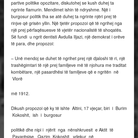
partive politike opozitare, diskutohej se kush duhej ta
ngrinte flamurin. Mendimet ishin të ndryshme. Një i
burgosur politik tha se atë duhej ta ngrinte njëri prej të
rinjve që grisën yllin. Një tjetër propozoi që të ngrihej nga
një prej përfaqësuesve të vjetër nacionalistë të shoqatës.
Së fundi u ngrit dentisti Avdulla Iljazi, një demokrat i orëve
të para, dhe propozoi:
– Unë mendoj se duhet të ngrihet prej një djaloshi të ri, një
trashëgimtari të një prej familjeve më të njohura me traditat
kombëtare, një pasardhësi të familjeve që e ngritën në
Vlorë
më 1912.
Dikush propozoi që ky të ishte Altini, 17 vjeçar, biri i Burim
Kokoshit, ish i burgosur
politikë dhe nipi i njërit nga nënshkruesit e Aktit të
Pavarësise, Qazim Kokoshit, vdekur në