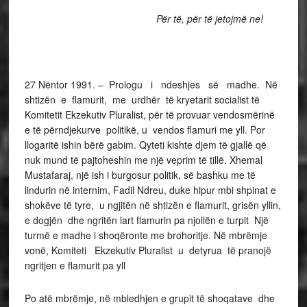
Për të, për të jetojmë ne!
27 Nëntor 1991. – Prologu i ndeshjes së madhe. Në
shtizën e flamurit, me urdhër të kryetarit socialist të
Komitetit Ekzekutiv Pluralist, për të provuar vendosmërinë
e të përndjekurve politikë, u vendos flamuri me yll. Por
llogaritë ishin bërë gabim. Qyteti kishte djem të gjallë që
nuk mund të pajtoheshin me një veprim të tillë. Xhemal
Mustafaraj, një ish i burgosur politik, së bashku me të
lindurin në internim, Fadil Ndreu, duke hipur mbi shpinat e
shokëve të tyre, u ngjitën në shtizën e flamurit, grisën yllin,
e dogjën dhe ngritën lart flamurin pa njollën e turpit Një
turmë e madhe i shoqëronte me brohoritje. Në mbrëmje
vonë, Komiteti Ekzekutiv Pluralist u detyrua të pranojë
ngritjen e flamurit pa yll
Po atë mbrëmje, në mbledhjen e grupit të shoqatave dhe