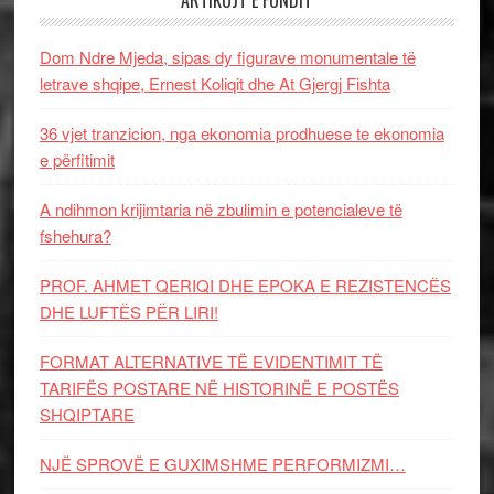
ARTIKUJT E FUNDIT
Dom Ndre Mjeda, sipas dy figurave monumentale të
letrave shqipe, Ernest Koliqit dhe At Gjergj Fishta
36 vjet tranzicion, nga ekonomia prodhuese te ekonomia
e përfitimit
A ndihmon krijimtaria në zbulimin e potencialeve të
fshehura?
PROF. AHMET QERIQI DHE EPOKA E REZISTENCЁS
DHE LUFTЁS PЁR LIRI!
FORMAT ALTERNATIVE TË EVIDENTIMIT TË
TARIFËS POSTARE NË HISTORINË E POSTËS
SHQIPTARE
NJË SPROVË E GUXIMSHME PERFORMIZMI…