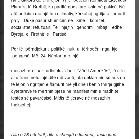
Pluralist të Rrethit, ku partitë opozitare ishin në pakicë. Në
atë peticion me një ton ultimativ, kërkohej ngritja e flamurit
pa yll. Duke pasur shumicën në këtë komitet,
socialistët refuzuan. Të njëjtin qendrim mbajti edhe
Byroja e Rrethit e Partisë.
Por të përndjekurit politikë nuk u tërhoqën nga kjo
pengesë. Më 24 Nëntor me një
mesazh drejtuar radiotelevizionit “Zëri i Amerikës“, të cilin
ai e transmetoi një ditë më vonë, ata deklaronin se nuk do
të lejonin ngritjen e flamurit me yll dhe i bënin thirrje gjithë
qytetarëve të merrnin pjesë në manifestimin e madh të
festës së pavarësisë. Midis të tjerave në mesazhin
theksohej:
Dita e 28 nëntorit, dita e shenjtë e flamurit, festa jonë