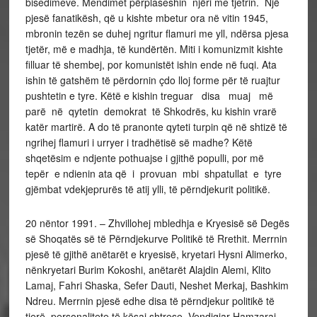
bisedimeve. Mendimet përplaseshin njëri me tjetrin. Një
pjesë fanatikësh, që u kishte mbetur ora në vitin 1945,
mbronin tezën se duhej ngritur flamuri me yll, ndërsa pjesa
tjetër, më e madhja, të kundërtën. Miti i komunizmit kishte
filluar të shembej, por komunistët ishin ende në fuqi. Ata
ishin të gatshëm të përdornin çdo lloj forme për të ruajtur
pushtetin e tyre. Këtë e kishin treguar disa muaj më
parë në qytetin demokrat të Shkodrës, ku kishin vrarë
katër martirë. A do të pranonte qyteti turpin që në shtizë të
ngrihej flamuri i urryer i tradhëtisë së madhe? Këtë
shqetësim e ndjente pothuajse i gjithë populli, por më
tepër e ndienin ata që i provuan mbi shpatullat e tyre
gjëmbat vdekjeprurës të atij ylli, të përndjekurit politikë.
20 nëntor 1991. – Zhvillohej mbledhja e Kryesisë së Degës
së Shoqatës së të Përndjekurve Politikë të Rrethit. Merrnin
pjesë të gjithë anëtarët e kryesisë, kryetari Hysni Alimerko,
nënkryetari Burim Kokoshi, anëtarët Alajdin Alemi, Klito
Lamaj, Fahri Shaska, Sefer Dauti, Neshet Merkaj, Bashkim
Ndreu. Merrnin pjesë edhe disa të përndjekur politikë të
tjerë, personalitete të kësaj shtrese, Vendigjar Hamzaraj,