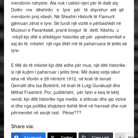
mendonin ndryshe. Ata nuk i caktoi njeri për të dalë aty.
Dolën me dëshirën e tyre për të shprehur atë që
mendonin prej vitesh. Në Sheshin Historik të Flamurit
gjëmuan zërat e tyre. Së fundi një vizitë e përbashkët në
Muzeun e Pavarësisë, pranë bregut të detit. Kështu u
mbyll kjo ditë e shkëlqyer historike që për pjesëmarrësit e
saj do të mbetet një nga ditët më të paharruara të jetës së
tyre.
E tillë do të mbetet kjo ditë edhe për mua, një ditë historike
si një kujtim i paharruar i jetës time. Më dukej vetja sikur
isha në Vlorën e 28 nëntorit 1912, në krah të Ismail
Qemalit dhe Isa Boletinit, në krah të Luigj Gurakuqit dhe
Mithat Frashërit. Por, çuditërisht, për fatin e keq të këtij
vendi, kjo ditë historike nga media e shkruar dhe ajo vizive
si dhe nga politika shqiptare është lënë në harresë dhe nuk
përmendet në asnjë rast. Përse???
Share via:
Facebook
Twitter
Copy Link
More