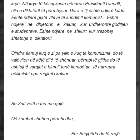
krye. Në krye të kësaj kaste qëndron Presidenti i vendit,
hija e diktatorit të përmbysur. Dora e tij është ndjerë kudo.
Është ndjerë gjatë viteve të sundimit komunist. Është
ndjerë në dhjetorin e kaluar, kur urdhëronte goditjen
e studentëve. Është ndjerë në shkurt kur rrëzohej
shtatorja e diktatorit.
Qindra flamuj kuq e zi pa yllin e kuq të komunizmit do të
valëviten në këtë ditë të shënuar përmbi të gjitha do të
ushtojnë vargjet e himnit tonë kombëtar, të harruara
qëllimisht nga regjimi i kaluar:
Se Zoti vetë e tha me gojë,
Që kombet shuhen përmbi dhe,
Por Shqipëria do të rrojë,