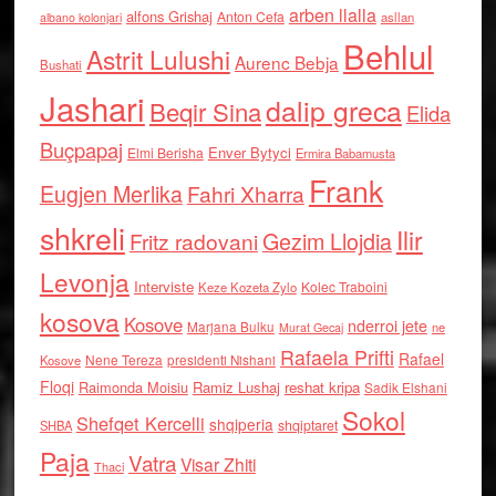
arben llalla
alfons Grishaj
Anton Cefa
asllan
albano kolonjari
Behlul
Astrit Lulushi
Aurenc Bebja
Bushati
Jashari
dalip greca
Beqir Sina
Elida
Buçpapaj
Enver Bytyci
Elmi Berisha
Ermira Babamusta
Frank
Eugjen Merlika
Fahri Xharra
shkreli
Ilir
Gezim Llojdia
Fritz radovani
Levonja
Interviste
Kolec Traboini
Keze Kozeta Zylo
kosova
Kosove
nderroi jete
Marjana Bulku
ne
Murat Gecaj
Rafaela Prifti
Rafael
Nene Tereza
Kosove
presidenti Nishani
Floqi
Raimonda Moisiu
Ramiz Lushaj
reshat kripa
Sadik Elshani
Sokol
Shefqet Kercelli
shqiperia
shqiptaret
SHBA
Paja
Vatra
Visar Zhiti
Thaci