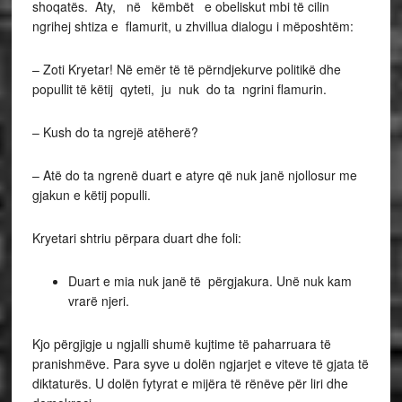
shoqatës. Aty, në këmbët e obeliskut mbi të cilin
ngrihej shtiza e flamurit, u zhvillua dialogu i mëposhtëm:
– Zoti Kryetar! Në emër të të përndjekurve politikë dhe
popullit të këtij qyteti, ju nuk do ta ngrini flamurin.
– Kush do ta ngrejë atëherë?
– Atë do ta ngrenë duart e atyre që nuk janë njollosur me
gjakun e këtij populli.
Kryetari shtriu përpara duart dhe foli:
Duart e mia nuk janë të përgjakura. Unë nuk kam
vrarë njeri.
Kjo përgjigje u ngjalli shumë kujtime të paharruara të
pranishmëve. Para syve u dolën ngjarjet e viteve të gjata të
diktaturës. U dolën fytyrat e mijëra të rënëve për liri dhe