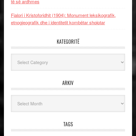
të së ardhmes
Fjalori i Kristoforidhit (1904): Monument leksikografik,
etnogjeografik dhe i identitetit kombëtar shqiptar
KATEGORITË
Kategoritë
ARKIV
Arkiv
TAGS