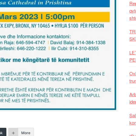
Rep
qyt
sht
TR
SK
LE
PE
Oxh
tru
Arb
iden
Sal
ko
nk
More