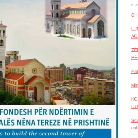
SH
LU
AG
ZË
P
Pat
Mir
KO
DU
Sca
ush