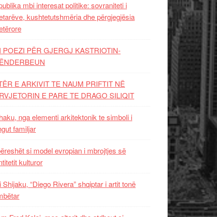
ublika mbi interesat politike: sovraniteti i
etarëve, kushtetutshmëria dhe përgjegjësia
etërore
I POEZI PËR GJERGJ KASTRIOTIN-
ËNDERBEUN
TËR E ARKIVIT TE NAUM PRIFTIT NË
RVJETORIN E PARE TE DRAGO SILIQIT
aku, nga elementi arkitektonik te simboli i
ngut familjar
ëreshët si model evropian i mbrojtjes së
titetit kulturor
i Shijaku, “Diego Rivera” shqiptar i artit tonë
mbëtar