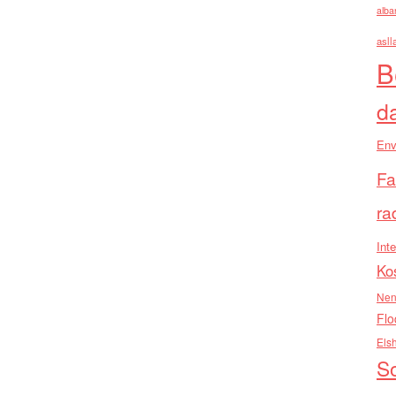
alba
asll
B
d
Env
Fa
ra
Inte
Ko
Nen
Flo
Els
So