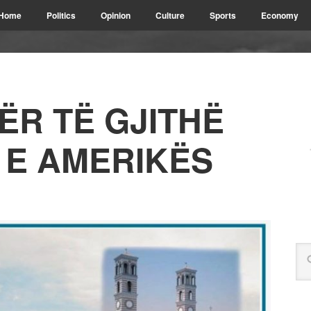
Home
Politics
Opinion
Culture
Sports
Economy
ËR TË GJITHË
 E AMERIKËS