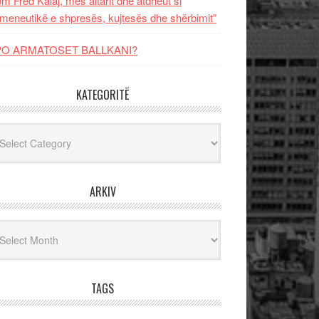
m Fred Kalaj, mes altarit dhe atdheut si
meneutikë e shpresës, kujtesës dhe shërbimit”
PO ARMATOSET BALLKANI?
KATEGORITË
egoritë
ARKIV
iv
TAGS