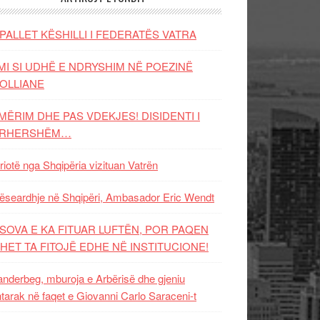
PALLET KËSHILLI I FEDERATËS VATRA
MI SI UDHË E NDRYSHIM NË POEZINË
OLLIANE
MËRIM DHE PAS VDEKJES! DISIDENTI I
ËRHERSHËM…
riotë nga Shqipëria vizituan Vatrën
ëseardhje në Shqipëri, Ambasador Eric Wendt
SOVA E KA FITUAR LUFTËN, POR PAQEN
HET TA FITOJË EDHE NË INSTITUCIONE!
nderbeg, mburoja e Arbërisë dhe gjeniu
tarak në faqet e Giovanni Carlo Saraceni-t