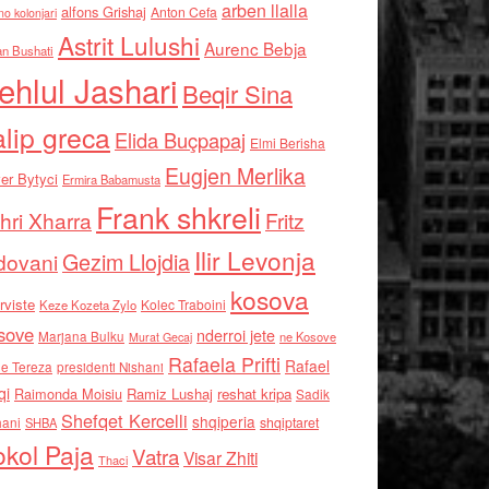
arben llalla
alfons Grishaj
Anton Cefa
no kolonjari
Astrit Lulushi
Aurenc Bebja
an Bushati
ehlul Jashari
Beqir Sina
alip greca
Elida Buçpapaj
Elmi Berisha
Eugjen Merlika
er Bytyci
Ermira Babamusta
Frank shkreli
hri Xharra
Fritz
Ilir Levonja
Gezim Llojdia
dovani
kosova
rviste
Kolec Traboini
Keze Kozeta Zylo
sove
nderroi jete
Marjana Bulku
ne Kosove
Murat Gecaj
Rafaela Prifti
Rafael
e Tereza
presidenti Nishani
qi
Raimonda Moisiu
Ramiz Lushaj
reshat kripa
Sadik
Shefqet Kercelli
shqiperia
hani
shqiptaret
SHBA
kol Paja
Vatra
Visar Zhiti
Thaci