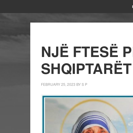
NJË FTESË P
SHQIPTARËT
FEBRUARY 25, 2023
BY
S P