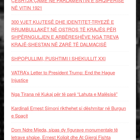
ÇËSHTJA ÇAME NË PARLAMENTIN E SHQIPËRISË
NË VITIN 1921
300 VJET KUJTESË DHE IDENTITET-TRYEZË E
RRUMBULLAKËT NË OSTROS TË KRAJËS PËR
SHPËRNGULJEN E ARBËRESHËVE NGA TREVA
KRAJË-SHESTAN NË ZARË TË DALMACISË
SHPOPULLIMI, PUSHTIMI I SHEKULLIT XXI
VATRA’s Letter to President Trump: End the Hague
Injustice
Nga Tirana në Kukaj për të parë “Lahuta e Malësisë”
Kardinali Ernest Simoni rikthehet si dëshmitar në Burgun
e Spaçit
Dom Ndre Mjeda, sipas dy figurave monumentale të
letrave shqipe, Ernest Koliqit dhe At Gjergj Fishta