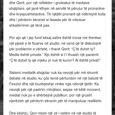
dhe Qorit, por një reflektim i groteskut të mediave
shqiptare, që janë kthyer në servilë të përulur të pronarëve
dhe kryepushtetarëve. Të njëjtët pronarë që ndërtojnë kulla
dhe i përdorin ekranet si fasada për të mbuluar
shkatërrimin që lënë pas.
Por ajo që i jep fund kësaj satire është ironia më therëse:
një pjesë e të ftuarve në studio, në vend që të diskutojnë
për problemin e vërtetë, i thanë Qorit: “Ç’të duhet ty?
Media është private.” Kjo është si t’i thuash një pacienti:
“Ç’të duhet ty që mjeku yt nuk të kuron? Ai është privat!”
Sistemi mediatik shqiptar nuk ka nevojë për më shumë
debate në studio, ku çdo temë përfundon në një batutë të
Fevziut dhe një buzëqeshje cinike nga ndonjë tjetër. Ka
nevojë për një pastrim rrënjësor, sepse në këtë moment,
mediat nuk po e shërbejnë publikun, por një grusht
njerëzish që përdorin ekranin për të manipuluar realitetin.
Dhe kështu, Qori mbeti një zë i vetëm në një studio të