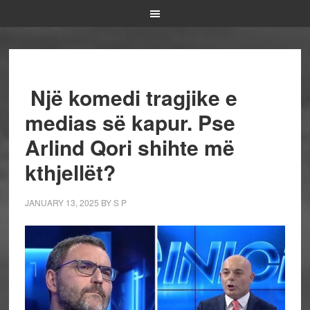
Një komedi tragjike e
medias së kapur. Pse
Arlind Qori shihte më
kthjellët?
JANUARY 13, 2025
BY
S P