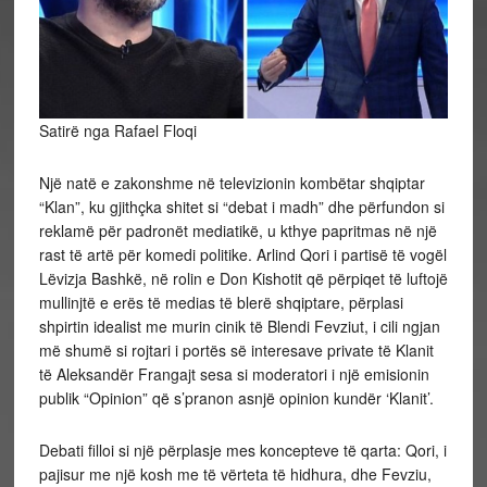
Satirë nga Rafael Floqi
Një natë e zakonshme në televizionin kombëtar shqiptar
“Klan”, ku gjithçka shitet si “debat i madh” dhe përfundon si
reklamë për padronët mediatikë, u kthye papritmas në një
rast të artë për komedi politike. Arlind Qori i partisë të vogël
Lëvizja Bashkë, në rolin e Don Kishotit që përpiqet të luftojë
mullinjtë e erës të medias të blerë shqiptare, përplasi
shpirtin idealist me murin cinik të Blendi Fevziut, i cili ngjan
më shumë si rojtari i portës së interesave private të Klanit
të Aleksandër Frangajt sesa si moderatori i një emisionin
publik “Opinion” që s’pranon asnjë opinion kundër ‘Klanit’.
Debati filloi si një përplasje mes koncepteve të qarta: Qori, i
pajisur me një kosh me të vërteta të hidhura, dhe Fevziu,