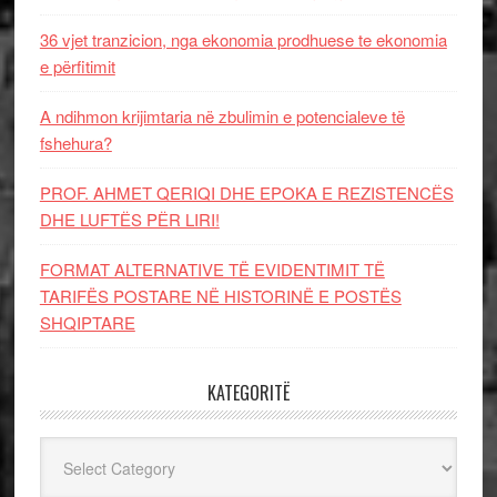
36 vjet tranzicion, nga ekonomia prodhuese te ekonomia
e përfitimit
A ndihmon krijimtaria në zbulimin e potencialeve të
fshehura?
PROF. AHMET QERIQI DHE EPOKA E REZISTENCЁS
DHE LUFTЁS PЁR LIRI!
FORMAT ALTERNATIVE TË EVIDENTIMIT TË
TARIFËS POSTARE NË HISTORINË E POSTËS
SHQIPTARE
KATEGORITË
Kategoritë