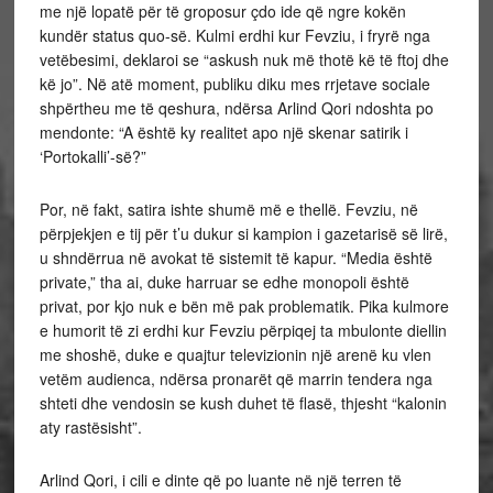
me një lopatë për të groposur çdo ide që ngre kokën
kundër status quo-së. Kulmi erdhi kur Fevziu, i fryrë nga
vetëbesimi, deklaroi se “askush nuk më thotë kë të ftoj dhe
kë jo”. Në atë moment, publiku diku mes rrjetave sociale
shpërtheu me të qeshura, ndërsa Arlind Qori ndoshta po
mendonte: “A është ky realitet apo një skenar satirik i
‘Portokalli’-së?”
Por, në fakt, satira ishte shumë më e thellë. Fevziu, në
përpjekjen e tij për t’u dukur si kampion i gazetarisë së lirë,
u shndërrua në avokat të sistemit të kapur. “Media është
private,” tha ai, duke harruar se edhe monopoli është
privat, por kjo nuk e bën më pak problematik. Pika kulmore
e humorit të zi erdhi kur Fevziu përpiqej ta mbulonte diellin
me shoshë, duke e quajtur televizionin një arenë ku vlen
vetëm audienca, ndërsa pronarët që marrin tendera nga
shteti dhe vendosin se kush duhet të flasë, thjesht “kalonin
aty rastësisht”.
Arlind Qori, i cili e dinte që po luante në një terren të