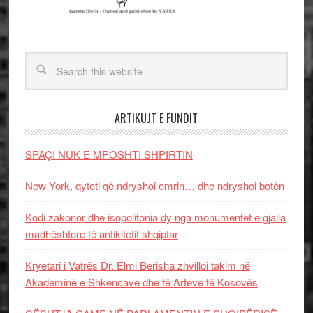
ARTIKUJT E FUNDIT
SPAÇI NUK E MPOSHTI SHPIRTIN
New York, qyteti që ndryshoi emrin… dhe ndryshoi botën
Kodi zakonor dhe isopolifonia dy nga monumentet e gjalla
madhështore të antikitetit shqiptar
Kryetari i Vatrës Dr. Elmi Berisha zhvilloi takim në
Akademinë e Shkencave dhe të Arteve të Kosovës