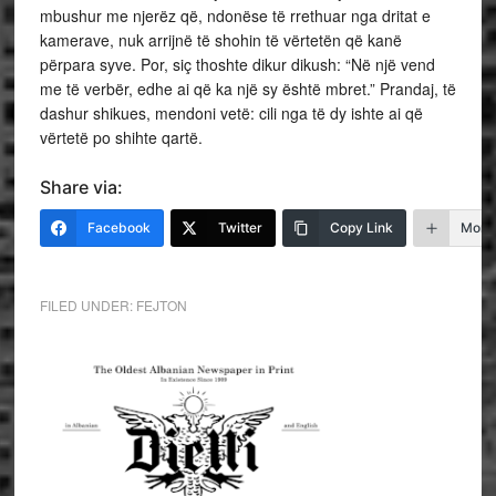
mbushur me njerëz që, ndonëse të rrethuar nga dritat e
kamerave, nuk arrijnë të shohin të vërtetën që kanë
përpara syve. Por, siç thoshte dikur dikush: “Në një vend
me të verbër, edhe ai që ka një sy është mbret.” Prandaj, të
dashur shikues, mendoni vetë: cili nga të dy ishte ai që
vërtetë po shihte qartë.
Share via:
Facebook
Twitter
Copy Link
More
FILED UNDER:
FEJTON