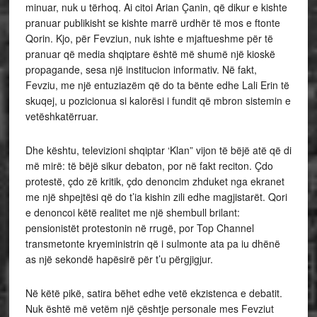
minuar, nuk u tërhoq. Ai citoi Arian Çanin, që dikur e kishte
pranuar publikisht se kishte marrë urdhër të mos e ftonte
Qorin. Kjo, për Fevziun, nuk ishte e mjaftueshme për të
pranuar që media shqiptare është më shumë një kioskë
propagande, sesa një institucion informativ. Në fakt,
Fevziu, me një entuziazëm që do ta bënte edhe Lali Erin të
skuqej, u pozicionua si kalorësi i fundit që mbron sistemin e
vetëshkatërruar.
Dhe kështu, televizioni shqiptar ‘Klan” vijon të bëjë atë që di
më mirë: të bëjë sikur debaton, por në fakt reciton. Çdo
protestë, çdo zë kritik, çdo denoncim zhduket nga ekranet
me një shpejtësi që do t’ia kishin zili edhe magjistarët. Qori
e denoncoi këtë realitet me një shembull brilant:
pensionistët protestonin në rrugë, por Top Channel
transmetonte kryeministrin që i sulmonte ata pa iu dhënë
as një sekondë hapësirë për t’u përgjigjur.
Në këtë pikë, satira bëhet edhe vetë ekzistenca e debatit.
Nuk është më vetëm një çështje personale mes Fevziut