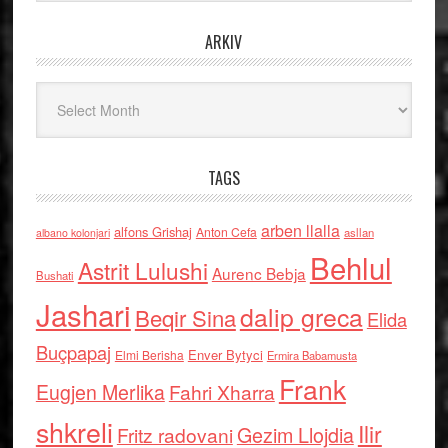
ARKIV
Arkiv
TAGS
arben llalla
alfons Grishaj
Anton Cefa
asllan
albano kolonjari
Behlul
Astrit Lulushi
Aurenc Bebja
Bushati
Jashari
dalip greca
Beqir Sina
Elida
Buçpapaj
Enver Bytyci
Elmi Berisha
Ermira Babamusta
Frank
Eugjen Merlika
Fahri Xharra
shkreli
Ilir
Gezim Llojdia
Fritz radovani