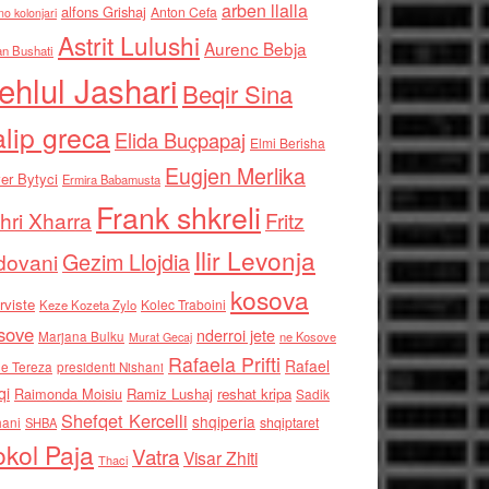
arben llalla
alfons Grishaj
Anton Cefa
no kolonjari
Astrit Lulushi
Aurenc Bebja
an Bushati
ehlul Jashari
Beqir Sina
alip greca
Elida Buçpapaj
Elmi Berisha
Eugjen Merlika
er Bytyci
Ermira Babamusta
Frank shkreli
hri Xharra
Fritz
Ilir Levonja
Gezim Llojdia
dovani
kosova
rviste
Kolec Traboini
Keze Kozeta Zylo
sove
nderroi jete
Marjana Bulku
ne Kosove
Murat Gecaj
Rafaela Prifti
Rafael
e Tereza
presidenti Nishani
qi
Raimonda Moisiu
Ramiz Lushaj
reshat kripa
Sadik
Shefqet Kercelli
shqiperia
hani
shqiptaret
SHBA
kol Paja
Vatra
Visar Zhiti
Thaci