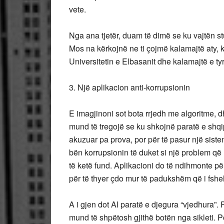
vete.
Nga ana tjetër, duam të dimë se ku vajtën st
Mos na kërkojnë ne ti çojmë kalamajtë aty, 
Universitetin e Elbasanit dhe kalamajtë e tyre 
3. Një aplikacion anti-korrupsionin
E imagjinoni sot bota rrjedh me algoritme, 
mund të tregojë se ku shkojnë paratë e shq
akuzuar pa prova, por për të pasur një siste
bën korrupsionin të duket si një problem që
të ketë fund. Aplikacioni do të ndihmonte pë
për të thyer çdo mur të padukshëm që i fshe
A i gjen dot AI paratë e djegura “vjedhura”. 
mund të shpëtosh gjithë botën nga sikleti. P