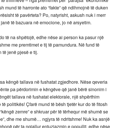
të trillimeve – nga premtimet për “parajsa” ekonomike
ush mund të harronte ato “fakte” që ndihmojnë të duken
ërësisht të pavërteta? Po, natyrisht, askush nuk i merr
t janë të bazuara në emocione, jo në arsyetim.
 do të na shpëtojë, edhe nëse ai person ka pasur një
ashme me premtimet e tij të pamundura. Në fund të
 të jenë pjesë e tij.
a këngë tallava në fushatat zgjedhore. Nëse qeveria
 bënte pa përdorimin e këngëve që janë bërë sinonim i
ëngët tallava në fushatat elektorale, një shpërthim
e të politikës! Çfarë mund të bësh tjetër kur do të fitosh
ë “këngë zemre” e shkruar për të tërhequr më shumë se
ibe”, dhe me shumë… ngjyra të ndritshme! Nuk ka asnjë
ehonë për ta ngjallur entuziazmin e popullit, edhe nëse