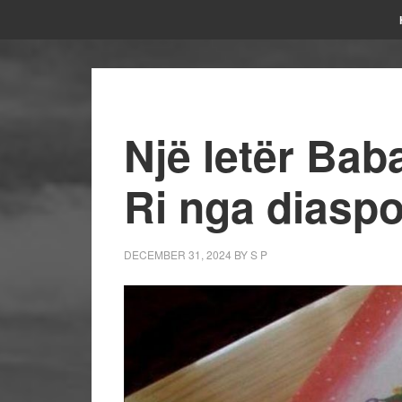
Një letër Baba
Ri nga diasp
DECEMBER 31, 2024
BY
S P