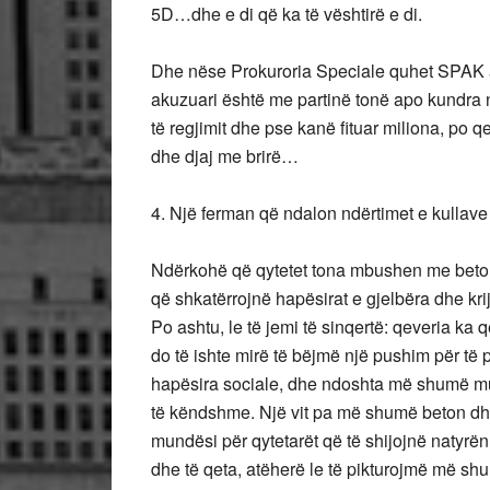
5D…dhe e di që ka të vështirë e di.
Dhe nëse Prokuroria Speciale quhet SPAK ap
akuzuari është me partinë tonë apo kundra n
të regjimit dhe pse kanë fituar miliona, po 
dhe djaj me brirë…
4. Një ferman që ndalon ndërtimet e kullave 
Ndërkohë që qytetet tona mbushen me beton dh
që shkatërrojnë hapësirat e gjelbëra dhe krij
Po ashtu, le të jemi të sinqertë: qeveria k
do të ishte mirë të bëjmë një pushim për të 
hapësira sociale, dhe ndoshta më shumë mu
të këndshme. Një vit pa më shumë beton d
mundësi për qytetarët që të shijojnë natyrë
dhe të qeta, atëherë le të pikturojmë më s