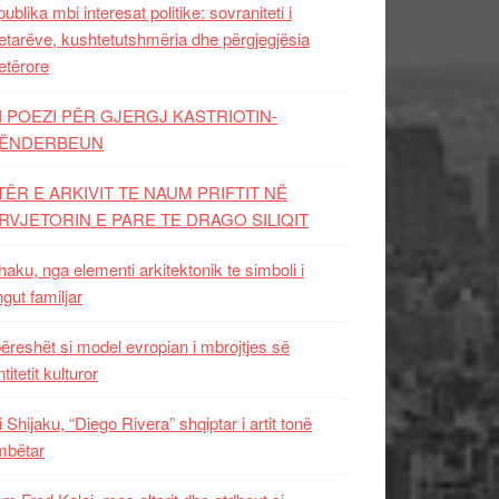
ublika mbi interesat politike: sovraniteti i
etarëve, kushtetutshmëria dhe përgjegjësia
etërore
I POEZI PËR GJERGJ KASTRIOTIN-
ËNDERBEUN
TËR E ARKIVIT TE NAUM PRIFTIT NË
RVJETORIN E PARE TE DRAGO SILIQIT
aku, nga elementi arkitektonik te simboli i
ngut familjar
ëreshët si model evropian i mbrojtjes së
titetit kulturor
i Shijaku, “Diego Rivera” shqiptar i artit tonë
mbëtar