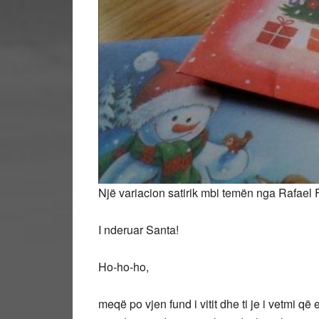
Një variacion satirik mbi temën nga Rafael F
I nderuar Santa!
Ho-ho-ho,
meqë po vjen fund i vitit dhe ti je i vetmi q