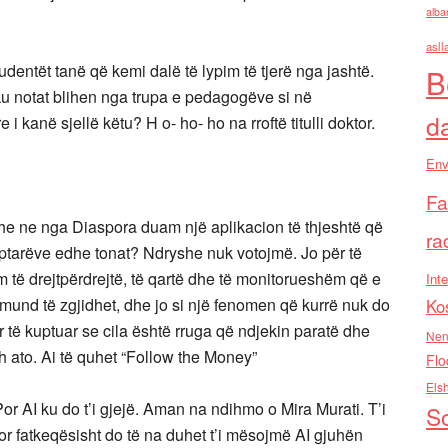
alba
asll
udentët tanë që kemi dalë të lypim të tjerë nga jashtë.
B
ku notat blihen nga trupa e pedagogëve si në
d
i kanë sjellë këtu? H o- ho- ho na rroftë titulli doktor.
Env
Fa
dhe ne nga Diaspora duam një aplikacion të thjeshtë që
ra
iptarëve edhe tonat? Ndryshe nuk votojmë. Jo për të
m të drejtpërdrejtë, të qartë dhe të monitorueshëm që e
Inte
 mund të zgjidhet, dhe jo si një fenomen që kurrë nuk do
Ko
r të kuptuar se cila është rruga që ndjekin paratë dhe
Nen
h ato. Ai të quhet “Follow the Money”
Flo
Els
Por AI ku do t’i gjejë. Aman na ndihmo o Mira Murati. T’i
So
or fatkeqësisht do të na duhet t’i mësojmë AI gjuhën