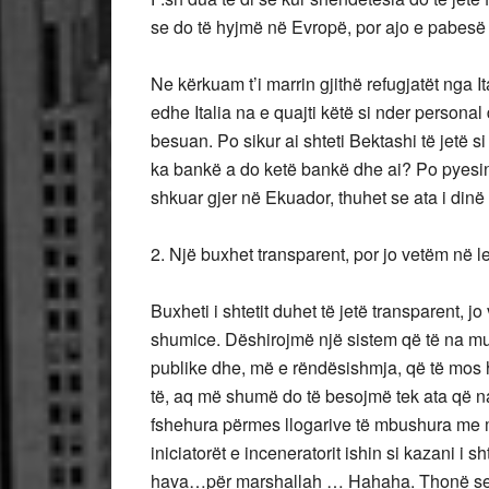
se do të hyjmë në Evropë, por ajo e pabesë 
Ne kërkuam t’i marrin gjithë refugjatët nga 
edhe Italia na e quajti këtë si nder persona
besuan. Po sikur ai shteti Bektashi të jetë si
ka bankë a do ketë bankë dhe ai? Po pyesin
shkuar gjer në Ekuador, thuhet se ata i dinë 
2. Një buxhet transparent, por jo vetëm në le
Buxheti i shtetit duhet të jetë transparent, 
shumice. Dëshirojmë një sistem që të na m
publike dhe, më e rëndësishmja, që të mos
të, aq më shumë do të besojmë tek ata që na 
fshehura përmes llogarive të mbushura me m
iniciatorët e inceneratorit ishin si kazani i s
hava…për marshallah … Hahaha. Thonë se c