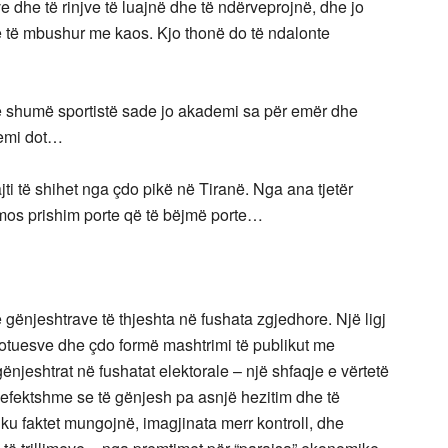
e dhe të rinjve të luajnë dhe të ndërveprojnë, dhe jo
he të mbushur me kaos. Kjo thonë do të ndalonte
shumë sportistë sade jo akademi sa për emër dhe
hemi dot…
ti të shihet nga çdo pikë në Tiranë. Nga ana tjetër
 mos prishim porte që të bëjmë porte…
e gënjeshtrave të thjeshta në fushata zgjedhore. Një ligj
votuesve dhe çdo formë mashtrimi të publikut me
jeshtrat në fushatat elektorale – një shfaqje e vërtetë
 e efektshme se të gënjesh pa asnjë hezitim dhe të
ku faktet mungojnë, imagjinata merr kontroll, dhe