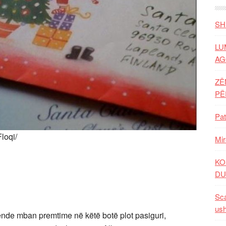
SH
LU
AG
ZË
P
Pat
loqi/
Mir
KO
DU
Sca
ush
ë ende mban premtime në këtë botë plot pasiguri,