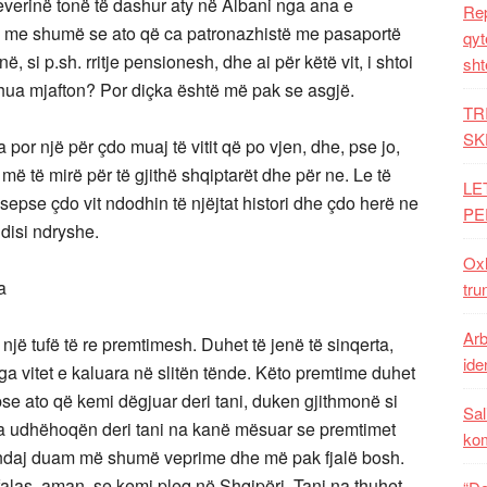
everinë tonë të dashur aty në Albani nga ana e
Rep
ë me shumë se ato që ca patronazhistë me pasaportë
qyt
 si p.sh. rritje pensionesh, dhe ai për këtë vit, i shtoi
sht
 thua mjafton? Por diçka është më pak se asgjë.
TR
SK
or një për çdo muaj të vitit që po vjen, dhe, pse jo,
 më të mirë për të gjithë shqiptarët dhe për ne. Le të
LE
sepse çdo vit ndodhin të njëjtat histori dhe çdo herë ne
PE
disi ndryshe.
Oxh
a
tru
Arb
 një tufë të re premtimesh. Duhet të jenë të sinqerta,
iden
ga vitet e kaluara në slitën tënde. Këto premtime duhet
e ato që kemi dëgjuar deri tani, duken gjithmonë si
Sal
 na udhëhoqën deri tani na kanë mësuar se premtimet
ko
at, ndaj duam më shumë veprime dhe më pak fjalë bosh.
 falas, aman, se kemi pleq në Shqipëri. Tani na thuhet