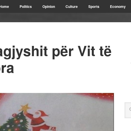
Home
Politics
Opinion
Culture
Sports
Economy
gjyshit për Vit të
ora