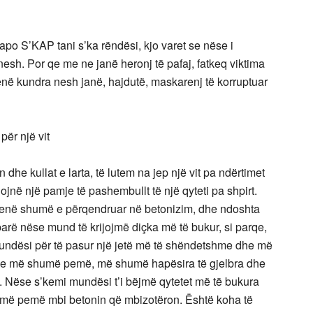
o S’KAP tani s’ka rëndësi, kjo varet se nëse i
esh. Por qe me ne janë heronj të pafaj, fatkeq viktima
qenë kundra nesh janë, hajdutë, maskarenj të korruptuar
për një vit
e kullat e larta, të lutem na jep një vit pa ndërtimet
ojnë një pamje të pashembullt të një qyteti pa shpirt.
a qenë shumë e përqendruar në betonizim, dhe ndoshta
parë nëse mund të krijojmë diçka më të bukur, si parqe,
ndësi për të pasur një jetë më të shëndetshme dhe më
he më shumë pemë, më shumë hapësira të gjelbra dhe
n. Nëse s’kemi mundësi t’i bëjmë qytetet më të bukura
humë pemë mbi betonin që mbizotëron. Është koha të