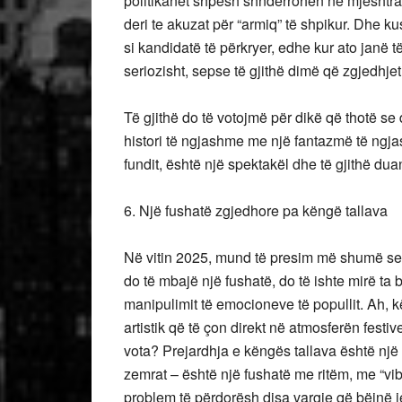
politikanët shpesh shndërrohen në mjeshtra 
deri te akuzat për “armiq” të shpikur. Dhe k
si kandidatë të përkryer, edhe kur ato janë t
seriozisht, sepse të gjithë dimë që zgjedhje
Të gjithë do të votojmë për dikë që thotë se
histori të ngjashme me një fantazmë të ngj
fundit, është një spektakël dhe të gjithë duan
6. Një fushatë zgjedhore pa këngë tallava
Në vitin 2025, mund të presim më shumë ses
do të mbajë një fushatë, do të ishte mirë ta
manipulimit të emocioneve të popullit. Ah, k
artistik që të çon direkt në atmosferën festiv
vota? Prejardhja e këngës tallava është nj
zemrat – është një fushatë me ritëm, me “v
problem të përdorësh disa vargje që bëjnë j