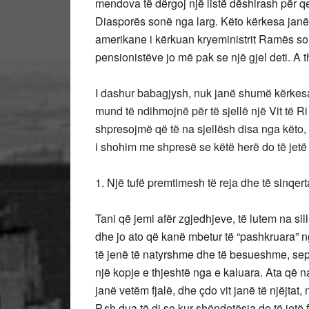
mendova të dërgoj një listë dëshirash për q
Diasporës sonë nga larg. Këto kërkesa jan
amerikane i kërkuan kryeministrit Ramës sonë,
pensionistëve jo më pak se një gjel deti. A
I dashur babagjysh, nuk janë shumë kërkesa p
mund të ndihmojnë për të sjellë një Vit të Ri
shpresojmë që të na sjellësh disa nga këto, 
i shohim me shpresë se këtë herë do të jetë 
1. Një tufë premtimesh të reja dhe të sinqert
Tani që jemi afër zgjedhjeve, të lutem na sill
dhe jo ato që kanë mbetur të “pashkruara” n
të jenë të natyrshme dhe të besueshme, seps
një kopje e thjeshtë nga e kaluara. Ata që
janë vetëm fjalë, dhe çdo vit janë të njëjt
P.sh dua të di se kur shëndetësia do të jetë