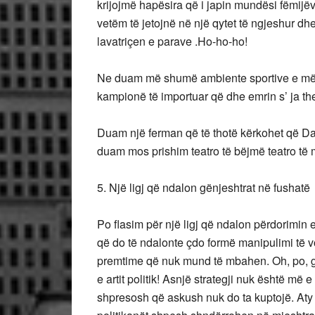
krijojmë hapësira që i japin mundësi fëmijëv
vetëm të jetojnë në një qytet të ngjeshur d
lavatriçen e parave .Ho-ho-ho!
Ne duam më shumë ambiente sportive e më 
kampionë të importuar që dhe emrin s’ ja t
Duam një ferman që të thotë kërkohet që Daj
duam mos prishim teatro të bëjmë teatro të
5. Një ligj që ndalon gënjeshtrat në fushatë
Po flasim për një ligj që ndalon përdorimin 
që do të ndalonte çdo formë manipulimi të 
premtime që nuk mund të mbahen. Oh, po, gën
e artit politik! Asnjë strategji nuk është më
shpresosh që askush nuk do ta kuptojë. Aty 