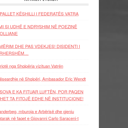
PALLET KËSHILLI I FEDERATËS VATRA
MI SI UDHË E NDRYSHIM NË POEZINË
OLLIANE
MËRIM DHE PAS VDEKJES! DISIDENTI I
ËRHERSHËM…
riotë nga Shqipëria vizituan Vatrën
ëseardhje në Shqipëri, Ambasador Eric Wendt
SOVA E KA FITUAR LUFTËN, POR PAQEN
HET TA FITOJË EDHE NË INSTITUCIONE!
nderbeg, mburoja e Arbërisë dhe gjeniu
tarak në faqet e Giovanni Carlo Saraceni-t