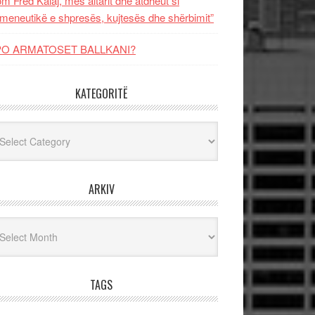
m Fred Kalaj, mes altarit dhe atdheut si
meneutikë e shpresës, kujtesës dhe shërbimit”
PO ARMATOSET BALLKANI?
KATEGORITË
egoritë
ARKIV
iv
TAGS