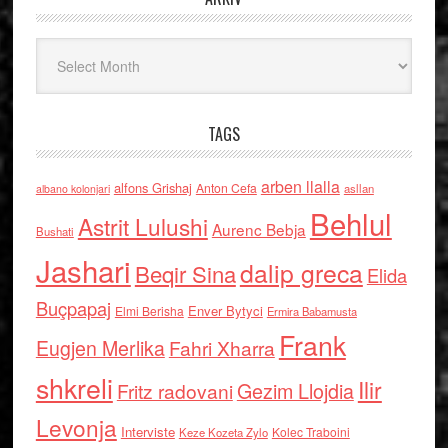
Arkiv
TAGS
arben llalla
alfons Grishaj
Anton Cefa
asllan
albano kolonjari
Behlul
Astrit Lulushi
Aurenc Bebja
Bushati
Jashari
dalip greca
Beqir Sina
Elida
Buçpapaj
Enver Bytyci
Elmi Berisha
Ermira Babamusta
Frank
Eugjen Merlika
Fahri Xharra
shkreli
Ilir
Gezim Llojdia
Fritz radovani
Levonja
Interviste
Kolec Traboini
Keze Kozeta Zylo