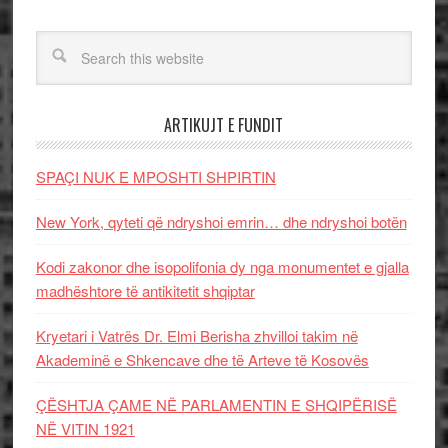
ARTIKUJT E FUNDIT
SPAÇI NUK E MPOSHTI SHPIRTIN
New York, qyteti që ndryshoi emrin… dhe ndryshoi botën
Kodi zakonor dhe isopolifonia dy nga monumentet e gjalla
madhështore të antikitetit shqiptar
Kryetari i Vatrës Dr. Elmi Berisha zhvilloi takim në
Akademinë e Shkencave dhe të Arteve të Kosovës
ÇËSHTJA ÇAME NË PARLAMENTIN E SHQIPËRISË
NË VITIN 1921