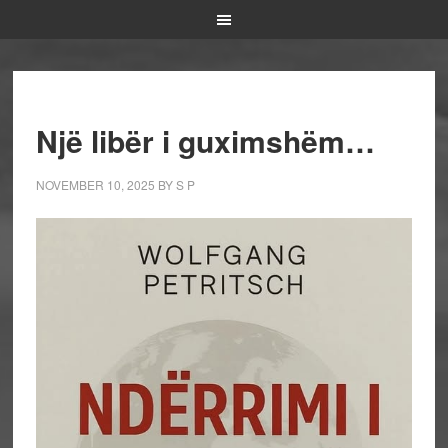
Një libër i guximshëm…
NOVEMBER 10, 2025
BY
S P