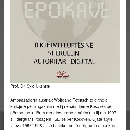
Prof. Dr. Sylë Ukshini/
Ambaasadorin austriak Wolfgang Petritsch të gjithë e
kujtojmë për angazhimin e tij në çështjen e Kosovës që
përkon me luftën e armatosur dhe emërimin e tij me 1997
si i dërguar i Posaçëm i BE-së për Kosovën. Gjatë atyre
viteve 1997/1998 ai së bashku me të dërguarin amerikan