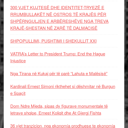
300 VJET KUJTESË DHE IDENTITET-TRYEZË E
RRUMBULLAKËT NË OSTROS TË KRAJËS PËR
SHPËRNGULJEN E ARBËRESHËVE NGA TREVA
KRAJË-SHESTAN NË ZARË TË DALMACISË
SHPOPULLIMI, PUSHTIMI I SHEKULLIT XXI
VATRA’s Letter to President Trump: End the Hague
Injustice
Nga Tirana në Kukaj për të parë “Lahuta e Malësisë”
Kardinali Ernest Simoni rikthehet si dëshmitar në Burgun
e Spaçit
Dom Ndre Mjeda, sipas dy figurave monumentale të
letrave shqipe, Ernest Koliqit dhe At Gjergj Fishta
36 vjet tranzicion, nga ekonomia prodhuese te ekonomia