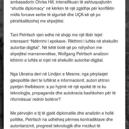
ambasadorin Chriss Hill, intensifikuan të ashtuquajturën
“shuttle diplomacy” në kërkim të një zgjidhje për konfliktin
midis forcave serbe të sigurisë dhe UÇK-së që po
përshkallëzohej me shpejtësi.
Tani Petritsch vjen edhe në shqip me një libër tejet
interesant “Ndërrimi i epokave- Rikthimi i luftës në shekullin
autoritar-digjital”. Në këtë botë që po ndryshon me
shpejtësi marramendëse, Wolfgang Petritsch analizon
kthimin e luftës si mjet në shekullin autoritar-digjital.
Nga Ukraina deri në Lindjen e Mesme, nga përplasjet
gjeopolitile deri te luftërat e informacionit, autori shtron
pyetjen thelbësore: a po hyjmë në një epokë të re ku
teknologjia, propaganda dhe autokracia bashkohen për të
riformësuar rednin botëror?
Me përvojën e tij të gjatë diplomatile dhe analizën e hollë
politike, Petritsch na udhëheq përmes kontradiktave dhe
autoritarizmit, progresit teknologjik dhe rrezikut të