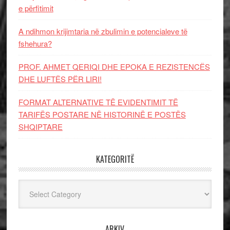
e përfitimit
A ndihmon krijimtaria në zbulimin e potencialeve të
fshehura?
PROF. AHMET QERIQI DHE EPOKA E REZISTENCЁS
DHE LUFTЁS PЁR LIRI!
FORMAT ALTERNATIVE TË EVIDENTIMIT TË
TARIFËS POSTARE NË HISTORINË E POSTËS
SHQIPTARE
KATEGORITË
Kategoritë
ARKIV