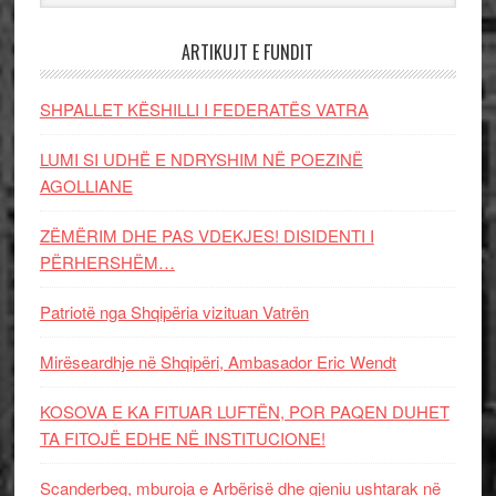
ARTIKUJT E FUNDIT
SHPALLET KËSHILLI I FEDERATËS VATRA
LUMI SI UDHË E NDRYSHIM NË POEZINË
AGOLLIANE
ZËMËRIM DHE PAS VDEKJES! DISIDENTI I
PËRHERSHËM…
Patriotë nga Shqipëria vizituan Vatrën
Mirëseardhje në Shqipëri, Ambasador Eric Wendt
KOSOVA E KA FITUAR LUFTËN, POR PAQEN DUHET
TA FITOJË EDHE NË INSTITUCIONE!
Scanderbeg, mburoja e Arbërisë dhe gjeniu ushtarak në