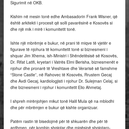
Sigurimit në OKB.
Kishim në mesin tonë edhe Ambasadorin Frank Wisner, që
është arkitekti i procesit që solli pavarësinë e Kosovës si
dhe një mik i mirë i komunitetit tonë.
Ishte një mbrëmje e bukur, në prani të miqve të vjetër e
figurave të njohura të komunitetit tonë si biznesmeni i
shquar Jim Xhema, ish-Ministri i Shëndetësisë së Kosovës,
Dr. Rifat Latifi, kryetari i Vatrës Elmi Berisha, biznesmenët e
njohur dhe pronarë të Vreshtave dhe Verarisë së famshme
“Stone Castle”, në Rahovec të Kosovës, Rrustem Gecaj
dhe Avdi Gecaj, kardiologjisti i njohur Dr. Sulejman Celaj, si
dhe biznesmeni i njohur i komunitetit Elio Ahmetaj.
I shpreh mirënjohjen mikut tonë Halil Mula që na mblodhi
dhe për mbrëmjen e bukur që kishte organizuar.
Patëm rastin të bisedojmë për të shkuarën dhe për të
ardhmen, për kombin shqiptar dhe miqësinë shqiptaro-