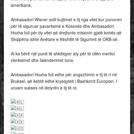
amerikane.
Ambasadori Wisner solli kujtimet e tij nga vitet kur punonim
për të siguruar pavarësinë e Kosovës dhe Ambasadori
Hoxha foli për dy vitet që drejtonte misionin gjatë kohës që
Shqipëria ishte Anëtare e Këshillit të Sigurimit të OKB-së.
Ai ka bërë një punë të shkëlqyer aty për të cilën meritoi
vlerësimet dhe falenderimet tona.
Ambasadori Hoxha foli edhe për angazhimin e tij të ri në
Bruksel, që është edhe kryeqyteti i Bashkimit Europian. I
uruam sukses në detyrën e tij të re.