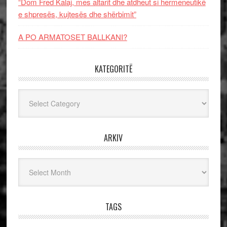
“Dom Fred Kalaj, mes altarit dhe atdheut si hermeneutikë
e shpresës, kujtesës dhe shërbimit”
A PO ARMATOSET BALLKANI?
KATEGORITË
Kategoritë
ARKIV
Arkiv
TAGS