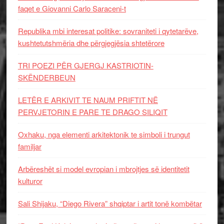
faqet e Giovanni Carlo Saraceni-t
Republika mbi interesat politike: sovraniteti i qytetarëve,
kushtetutshmëria dhe përgjegjësia shtetërore
TRI POEZI PËR GJERGJ KASTRIOTIN-
SKËNDERBEUN
LETËR E ARKIVIT TE NAUM PRIFTIT NË
PERVJETORIN E PARE TE DRAGO SILIQIT
Oxhaku, nga elementi arkitektonik te simboli i trungut
familjar
Arbëreshët si model evropian i mbrojtjes së identitetit
kulturor
Sali Shijaku, “Diego Rivera” shqiptar i artit tonë kombëtar