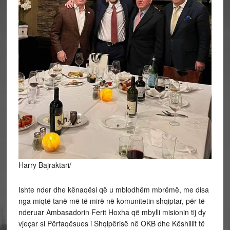
Harry Bajraktari/
Ishte nder dhe kënaqësi që u mblodhëm mbrëmë, me disa
nga miqtë tanë më të mirë në komunitetin shqiptar, për të
nderuar Ambasadorin Ferit Hoxha që mbylli misionin tij dy
vjeçar si Përfaqësues i Shqipërisë në OKB dhe Këshillit të