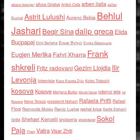
arben llalla
alfons Grishaj
Anton Cefa
asllan
albano kolonjari
Behlul
Astrit Lulushi
Aurenc Bebja
Bushati
Jashari
dalip greca
Beqir Sina
Elida
Buçpapaj
Enver Bytyci
Elmi Berisha
Ermira Babamusta
Frank
Eugjen Merlika
Fahri Xharra
shkreli
Ilir
Gezim Llojdia
Fritz radovani
Levonja
Interviste
Kolec Traboini
Keze Kozeta Zylo
kosova
Kosove
nderroi jete
Marjana Bulku
ne
Murat Gecaj
Rafaela Prifti
Rafael
Nene Tereza
Kosove
presidenti Nishani
Floqi
Raimonda Moisiu
Ramiz Lushaj
reshat kripa
Sadik Elshani
Sokol
Shefqet Kercelli
shqiperia
shqiptaret
SHBA
Paja
Vatra
Visar Zhiti
Thaci