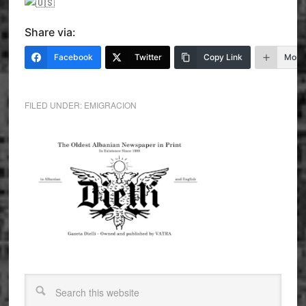
Share via:
Facebook
Twitter
Copy Link
More
FILED UNDER:
EMIGRACION