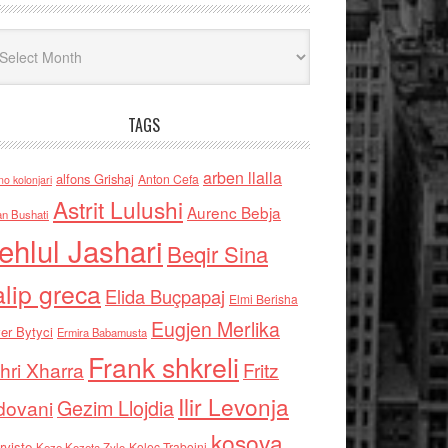
iv
TAGS
arben llalla
alfons Grishaj
Anton Cefa
no kolonjari
Astrit Lulushi
Aurenc Bebja
an Bushati
ehlul Jashari
Beqir Sina
alip greca
Elida Buçpapaj
Elmi Berisha
Eugjen Merlika
er Bytyci
Ermira Babamusta
Frank shkreli
hri Xharra
Fritz
Ilir Levonja
Gezim Llojdia
dovani
kosova
rviste
Kolec Traboini
Keze Kozeta Zylo