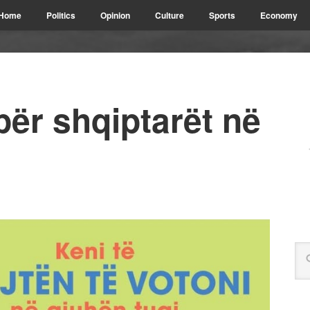
Home
Politics
Opinion
Culture
Sports
Economy
ër shqiptarët në