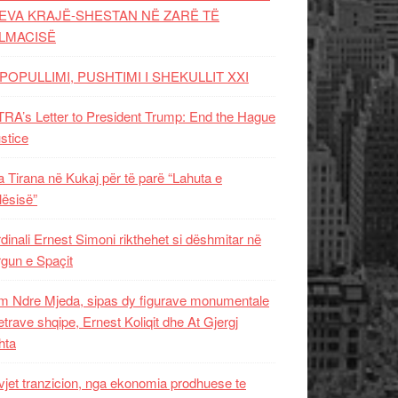
EVA KRAJË-SHESTAN NË ZARË TË
LMACISË
POPULLIMI, PUSHTIMI I SHEKULLIT XXI
RA’s Letter to President Trump: End the Hague
ustice
 Tirana në Kukaj për të parë “Lahuta e
ësisë”
dinali Ernest Simoni rikthehet si dëshmitar në
gun e Spaçit
 Ndre Mjeda, sipas dy figurave monumentale
letrave shqipe, Ernest Koliqit dhe At Gjergj
hta
vjet tranzicion, nga ekonomia prodhuese te