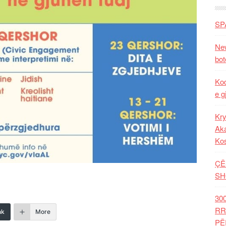
SP
New
bot
Kod
e g
Kry
Aka
Ko
ÇË
SH
30
RR
nk
More
PË