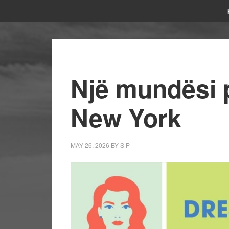
Një mundësi p
New York
MAY 26, 2026
BY
S P