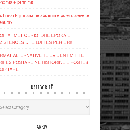
nomia e përfitimit
dihmon krijimtaria në zbulimin e potencialeve të
ehura?
OF. AHMET QERIQI DHE EPOKA E
ZISTENCЁS DHE LUFTЁS PЁR LIRI!
RMAT ALTERNATIVE TË EVIDENTIMIT TË
RIFËS POSTARE NË HISTORINË E POSTËS
QIPTARE
KATEGORITË
egoritë
ARKIV