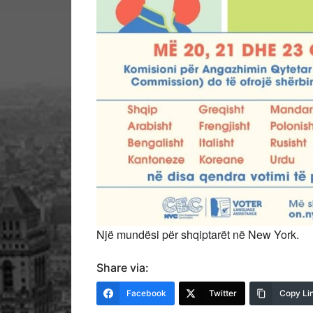
Një mundësi për shqiptarët në New York.
Share via:
Facebook
Twitter
Copy Li