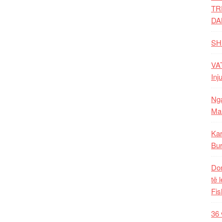
TR
DA
SH
VAT
Inj
Nga
Mal
Kar
Bur
Dom
të 
Fis
36 