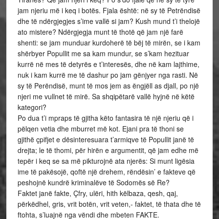
jam njeriu më i keq i botës. Fjala është: në sy të Petrëndisë
dhe të ndërgjegjes s’ime vallë si jam? Kush mund t’i thelojë
ato mistere? Ndërgjegja munt të thotë që jam një farë
shenti: se jam munduar kurdoherë të bëj të mirën, se i kam
shërbyer Popullit me sa kam mundur, se s’kam hezituar
kurrë në mes të detyrës e t’interesës, dhe në kam lajthime,
nuk i kam kurrë me të dashur po jam gënjyer nga rasti. Në
sy të Perëndisë, munt të mos jem as ëngjëll as djall, po një
njeri me vullnet të mirë. Sa shqipëtarë vallë hyjnë në këtë
kategori?
Po dua t’i mpraps të gjitha këto fantasira të një njeriu që i
pëlqen vetia dhe mburret më kot. Ejani pra të thoni se
gjithë çpifjet e dësinteresuara t’armiqve të Popullit janë të
drejta; le të thomi, për hirën e argumentit, që jam edhe më
tepër i keq se sa më pikturojnë ata njerës: Si munt ligësia
ime të pakësojë, qoftë një drehem, rëndësin’ e fakteve që
peshojnë kundrë kriminalëve të Sodomës së Re?
Faktet janë fakte, Çfry, ulëri, hith këlbaza, qesh, qaj,
përkëdhel, gris, vrit botën, vrit veten,- faktet, të thata dhe të
ftohta, s’luajnë nga vëndi dhe mbeten FAKTE.