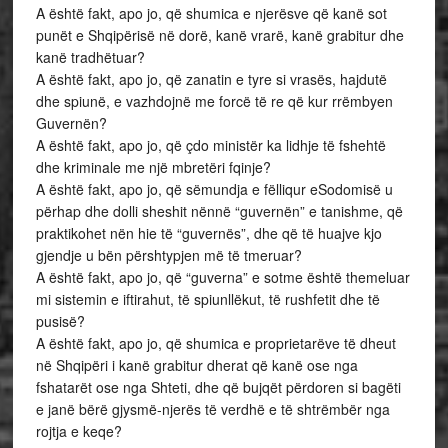
A është fakt, apo jo, që shumica e njerësve që kanë sot
punët e Shqipërisë në dorë, kanë vrarë, kanë grabitur dhe
kanë tradhëtuar?
A është fakt, apo jo, që zanatin e tyre si vrasës, hajdutë
dhe spiunë, e vazhdojnë me forcë të re që kur rrëmbyen
Guvernën?
A është fakt, apo jo, që çdo ministër ka lidhje të fshehtë
dhe kriminale me një mbretëri fqinje?
A është fakt, apo jo, që sëmundja e fëlliqur eSodomisë u
përhap dhe dolli sheshit nënnë “guvernën” e tanishme, që
praktikohet nën hie të “guvernës”, dhe që të huajve kjo
gjendje u bën përshtypjen më të tmeruar?
A është fakt, apo jo, që “guverna” e sotme është themeluar
mi sistemin e iftirahut, të spiunllëkut, të rushfetit dhe të
pusisë?
A është fakt, apo jo, që shumica e proprietarëve të dheut
në Shqipëri i kanë grabitur dherat që kanë ose nga
fshatarët ose nga Shteti, dhe që bujqët përdoren si bagëti
e janë bërë gjysmë-njerës të verdhë e të shtrëmbër nga
rojtja e keqe?