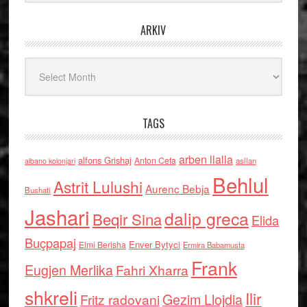
ARKIV
Arkiv
TAGS
arben llalla
alfons Grishaj
Anton Cefa
asllan
albano kolonjari
Behlul
Astrit Lulushi
Aurenc Bebja
Bushati
Jashari
dalip greca
Beqir Sina
Elida
Buçpapaj
Enver Bytyci
Elmi Berisha
Ermira Babamusta
Frank
Eugjen Merlika
Fahri Xharra
shkreli
Ilir
Gezim Llojdia
Fritz radovani