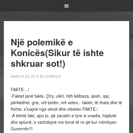
Një polemikë e
Konicës(Sikur të ishte
shkruar sot!)
MARCH 23, 2015
BY
DGRECA
FAKTE…/
-Faktet janë fakte, Çfry, ulëri, hith këlbaza, qesh, qaj,
përkëdhel, gris, vrit botën, vrit veten,- faktet, të thata dhe të
ftohta, s’luajnë nga vëndi dhe mbeten FAKTE./
-A është fakt, apo jo, që zanatin e tyre si vrasës, hajdutë
dhe spiunë, e vazhdojnë me forcë të re që kur rrëmbyen
Guvernën?/