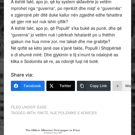
A është fakt, apo jo, që ky system skllavërie jo vetëm
mprohet nga “guverna”, po njerëzit dhe miqt’ e “guvernës”
e zgjerojnë për ditë duke kallur nën zgjedhë edhe fshatëra
që gjer më sot nuk ishin çiflik?
A është fakt, apo jo, që Populli” s’ka bukë as punë, dhe që
“guverna” jo vetëm nuk i përkrah fshatarët po u thëthin
gjakun me hua mme zor, me taksë dhe me grabitje?
Në qoftë se këto janë ose s’janë fakte, Populli i Shqipërisë
e di shumë mirë. Dhe gjykimin e tij s’munt ta ndalojnë as
klika e Sodomës së re, as ndonjë fuqi në botë.
Share via:
Facebook
Twitter
Copy Link
More
FILED UNDER:
ESSE
TAGGED WITH:
FAKTE
,
NJE POLEMIKE E KONICES