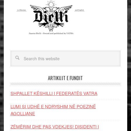
ARTIKUJT E FUNDIT
SHPALLET KËSHILLI I FEDERATËS VATRA
LUMI SI UDHË E NDRYSHIM NË POEZINË
AGOLLIANE
ZËMËRIM DHE PAS VDEKJES! DISIDENTI I