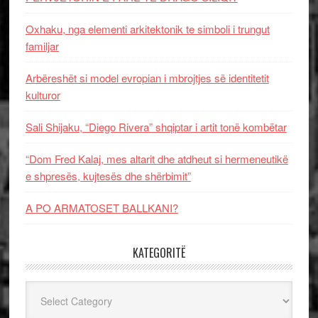
Oxhaku, nga elementi arkitektonik te simboli i trungut
familjar
Arbëreshët si model evropian i mbrojtjes së identitetit
kulturor
Sali Shijaku, “Diego Rivera” shqiptar i artit tonë kombëtar
“Dom Fred Kalaj, mes altarit dhe atdheut si hermeneutikë
e shpresës, kujtesës dhe shërbimit”
A PO ARMATOSET BALLKANI?
KATEGORITË
Kategoritë