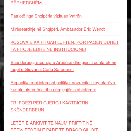
PËRHERSHËM…
Patriotë nga Shqipëria vizituan Vatrën
Mirëseardhje në Shqipëri, Ambasador Eric Wendt
KOSOVA E KA FITUAR LUFTËN, POR PAQEN DUHET
TA FITOJË EDHE NË INSTITUCIONE!
Scanderbeg, mburoja e Arbërisë dhe gjeniu ushtarak në
faqet e Giovanni Carlo Saraceni-t
Republika mbi interesat politike: sovraniteti i qytetarëve,
kushtetutshmëria dhe përgjegjësia shtetërore
TRI POEZI PËR GJERGJ KASTRIOTIN-
SKËNDERBEUN
LETËR E ARKIVIT TE NAUM PRIFTIT NË
PERVJETORIN E PARE TE DRAGO SILIQIT