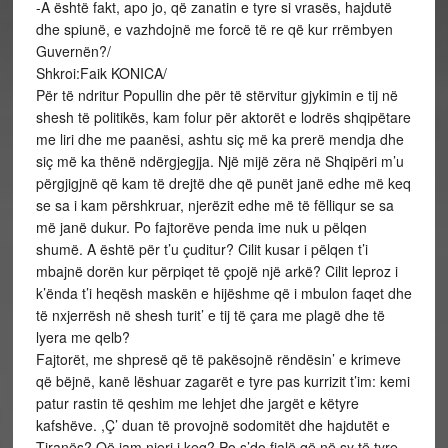
-A është fakt, apo jo, që zanatin e tyre si vrasës, hajdutë
dhe spiunë, e vazhdojnë me forcë të re që kur rrëmbyen
Guvernën?/
Shkroi:Faik KONICA/
Për të ndritur Popullin dhe për të stërvitur gjykimin e tij në
shesh të politikës, kam folur për aktorët e lodrës shqipëtare
me liri dhe me paanësi, ashtu siç më ka prerë mendja dhe
siç më ka thënë ndërgjegjja. Një mijë zëra në Shqipëri m’u
përgjigjnë që kam të drejtë dhe që punët janë edhe më keq
se sa i kam përshkruar, njerëzit edhe më të fëlliqur se sa
më janë dukur. Po fajtorëve penda ime nuk u pëlqen
shumë. A është për t’u çuditur? Cilit kusar i pëlqen t’i
mbajnë dorën kur përpiqet të çpojë një arkë? Cilit leproz i
k’ënda t’i heqësh maskën e hijëshme që i mbulon faqet dhe
të nxjerrësh në shesh turit’ e tij të çara me plagë dhe të
lyera me qelb?
Fajtorët, me shpresë që të pakësojnë rëndësin’ e krimeve
që bëjnë, kanë lëshuar zagarët e tyre pas kurrizit t’im: kemi
patur rastin të qeshim me lehjet dhe jargët e këtyre
kafshëve. ,Ç’ duan të provojnë sodomitët dhe hajdutët e
Tiranës? Që jam njeri i keq? Po s’do fjalë që në sy të tyre