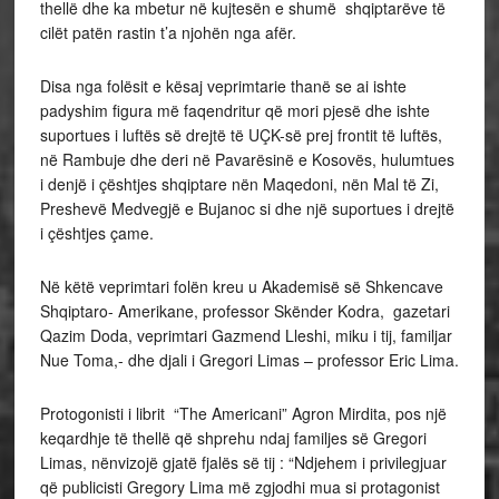
thellë dhe ka mbetur në kujtesën e shumë shqiptarëve të
cilët patën rastin t’a njohën nga afër.
Disa nga folësit e kësaj veprimtarie thanë se ai ishte
padyshim figura më faqendritur që mori pjesë dhe ishte
suportues i luftës së drejtë të UÇK-së prej frontit të luftës,
në Rambuje dhe deri në Pavarësinë e Kosovës, hulumtues
i denjë i çështjes shqiptare nën Maqedoni, nën Mal të Zi,
Preshevë Medvegjë e Bujanoc si dhe një suportues i drejtë
i çështjes çame.
Në këtë veprimtari folën kreu u Akademisë së Shkencave
Shqiptaro- Amerikane, professor Skënder Kodra, gazetari
Qazim Doda, veprimtari Gazmend Lleshi, miku i tij, familjar
Nue Toma,- dhe djali i Gregori Limas – professor Eric Lima.
Protogonisti i librit “The Americani” Agron Mirdita, pos një
keqardhje të thellë që shprehu ndaj familjes së Gregori
Limas, nënvizojë gjatë fjalës së tij : “Ndjehem i privilegjuar
që publicisti Gregory Lima më zgjodhi mua si protagonist