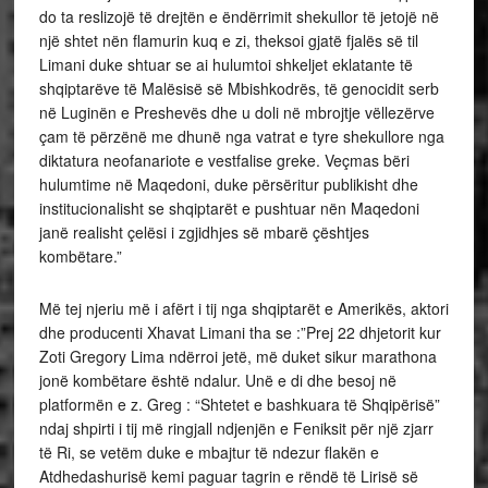
do ta reslizojë të drejtën e ëndërrimit shekullor të jetojë në
një shtet nën flamurin kuq e zi, theksoi gjatë fjalës së til
Limani duke shtuar se ai hulumtoi shkeljet eklatante të
shqiptarëve të Malësisë së Mbishkodrës, të genocidit serb
në Luginën e Preshevës dhe u doli në mbrojtje vëllezërve
çam të përzënë me dhunë nga vatrat e tyre shekullore nga
diktatura neofanariote e vestfalise greke. Veçmas bëri
hulumtime në Maqedoni, duke përsëritur publikisht dhe
institucionalisht se shqiptarët e pushtuar nën Maqedoni
janë realisht çelësi i zgjidhjes së mbarë çështjes
kombëtare.”
Më tej njeriu më i afërt i tij nga shqiptarët e Amerikës, aktori
dhe producenti Xhavat Limani tha se :”Prej 22 dhjetorit kur
Zoti Gregory Lima ndërroi jetë, më duket sikur marathona
jonë kombëtare është ndalur. Unë e di dhe besoj në
platformën e z. Greg : “Shtetet e bashkuara të Shqipërisë”
ndaj shpirti i tij më ringjall ndjenjën e Feniksit për një zjarr
të Ri, se vetëm duke e mbajtur të ndezur flakën e
Atdhedashurisë kemi paguar tagrin e rëndë të Lirisë së