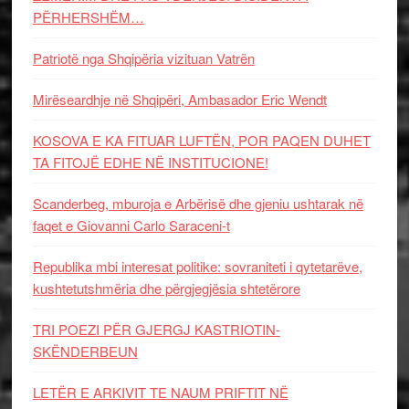
PËRHERSHËM…
Patriotë nga Shqipëria vizituan Vatrën
Mirëseardhje në Shqipëri, Ambasador Eric Wendt
KOSOVA E KA FITUAR LUFTËN, POR PAQEN DUHET
TA FITOJË EDHE NË INSTITUCIONE!
Scanderbeg, mburoja e Arbërisë dhe gjeniu ushtarak në
faqet e Giovanni Carlo Saraceni-t
Republika mbi interesat politike: sovraniteti i qytetarëve,
kushtetutshmëria dhe përgjegjësia shtetërore
TRI POEZI PËR GJERGJ KASTRIOTIN-
SKËNDERBEUN
LETËR E ARKIVIT TE NAUM PRIFTIT NË