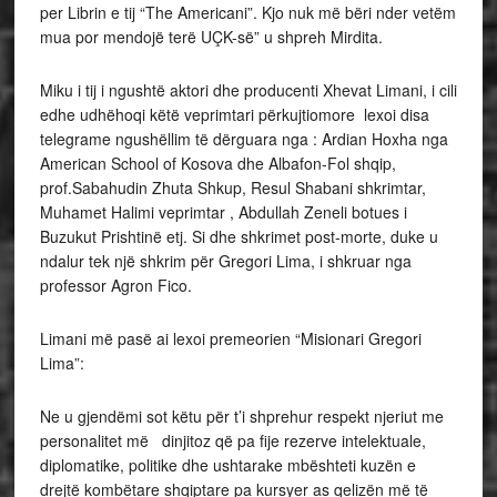
per Librin e tij “The Americani”. Kjo nuk më bëri nder vetëm
mua por mendojë terë UÇK-së” u shpreh Mirdita.
Miku i tij i ngushtë aktori dhe producenti Xhevat Limani, i cili
edhe udhëhoqi këtë veprimtari përkujtiomore lexoi disa
telegrame ngushëllim të dërguara nga : Ardian Hoxha nga
American School of Kosova dhe Albafon-Fol shqip,
prof.Sabahudin Zhuta Shkup, Resul Shabani shkrimtar,
Muhamet Halimi veprimtar , Abdullah Zeneli botues i
Buzukut Prishtinë etj. Si dhe shkrimet post-morte, duke u
ndalur tek një shkrim për Gregori Lima, i shkruar nga
professor Agron Fico.
Limani më pasë ai lexoi premeorien “Misionari Gregori
Lima”:
Ne u gjendëmi sot këtu për t’i shprehur respekt njeriut me
personalitet më dinjitoz që pa fije rezerve intelektuale,
diplomatike, politike dhe ushtarake mbështeti kuzën e
drejtë kombëtare shqiptare pa kursyer as qelizën më të