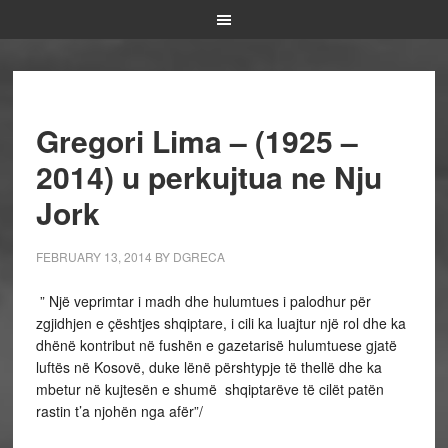
Gregori Lima – (1925 –
2014) u perkujtua ne Nju
Jork
FEBRUARY 13, 2014
BY
DGRECA
” Një veprimtar i madh dhe hulumtues i palodhur për
zgjidhjen e çështjes shqiptare, i cili ka luajtur një rol dhe ka
dhënë kontribut në fushën e gazetarisë hulumtuese gjatë
luftës në Kosovë, duke lënë përshtypje të thellë dhe ka
mbetur në kujtesën e shumë shqiptarëve të cilët patën
rastin t’a njohën nga afër”/