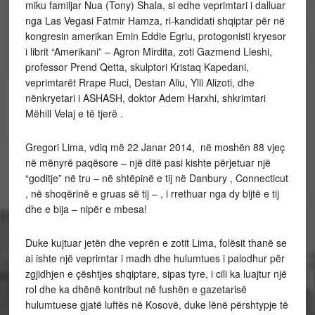
miku familjar Nua (Tony) Shala, si edhe veprimtari i dalluar
nga Las Vegasi Fatmir Hamza, ri-kandidati shqiptar për në
kongresin amerikan Emin Eddie Egriu, protogonisti kryesor
i librit “Amerikani” – Agron Mirdita, zoti Gazmend Lleshi,
professor Prend Qetta, skulptori Kristaq Kapedani,
veprimtarët Rrape Ruci, Destan Aliu, Ylli Alizoti, dhe
nënkryetari i ASHASH, doktor Adem Harxhi, shkrimtari
Mëhill Velaj e të tjerë .
Gregori Lima, vdiq më 22 Janar 2014, në moshën 88 vjeç
në mënyrë paqësore – një ditë pasi kishte përjetuar një
“goditje” në tru – në shtëpinë e tij në Danbury , Connecticut
, në shoqërinë e gruas së tij – , i rrethuar nga dy bijtë e tij
dhe e bija – nipër e mbesa!
Duke kujtuar jetën dhe veprën e zotit Lima, folësit thanë se
ai ishte një veprimtar i madh dhe hulumtues i palodhur për
zgjidhjen e çështjes shqiptare, sipas tyre, i cili ka luajtur një
rol dhe ka dhënë kontribut në fushën e gazetarisë
hulumtuese gjatë luftës në Kosovë, duke lënë përshtypje të