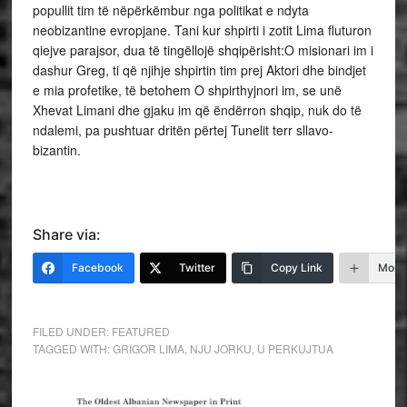
popullit tim të nëpërkëmbur nga politikat e ndyta
neobizantine evropjane. Tani kur shpirti i zotit Lima fluturon
qiejve parajsor, dua të tingëllojë shqipërisht:O misionari im i
dashur Greg, ti që njihje shpirtin tim prej Aktori dhe bindjet
e mia profetike, të betohem O shpirthyjnori im, se unë
Xhevat Limani dhe gjaku im që ëndërron shqip, nuk do të
ndalemi, pa pushtuar dritën përtej Tunelit terr sllavo-
bizantin.
Share via:
Facebook
Twitter
Copy Link
More
FILED UNDER:
FEATURED
TAGGED WITH:
GRIGOR LIMA
,
NJU JORKU
,
U PERKUJTUA