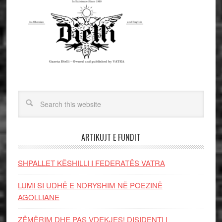
ARTIKUJT E FUNDIT
SHPALLET KËSHILLI I FEDERATËS VATRA
LUMI SI UDHË E NDRYSHIM NË POEZINË
AGOLLIANE
ZËMËRIM DHE PAS VDEKJES! DISIDENTI I