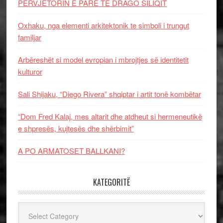
PERVJETORIN E PARE TE DRAGO SILIQIT
Oxhaku, nga elementi arkitektonik te simboli i trungut
familjar
Arbëreshët si model evropian i mbrojtjes së identitetit
kulturor
Sali Shijaku, “Diego Rivera” shqiptar i artit tonë kombëtar
“Dom Fred Kalaj, mes altarit dhe atdheut si hermeneutikë
e shpresës, kujtesës dhe shërbimit”
A PO ARMATOSET BALLKANI?
KATEGORITË
Kategoritë