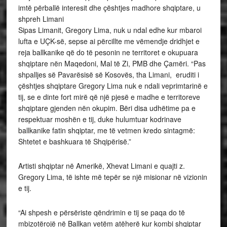
imtë përballë interesit dhe çështjes madhore shqiptare, u
shpreh Limani
Sipas Limanit, Gregory Lima, nuk u ndal edhe kur mbaroi
lufta e UÇK-së, sepse ai përcillte me vëmendje dridhjet e
reja ballkanike që do të pesonin ne territoret e okupuara
shqiptare nën Maqedoni, Mal të Zi, PMB dhe Çamëri. “Pas
shpalljes së Pavarësisë së Kosovës, tha Limani, eruditi i
çështjes shqiptare Gregory Lima nuk e ndali veprimtarinë e
tij, se e dinte fort mirë që një pjesë e madhe e territoreve
shqiptare gjenden nën okupim. Bëri disa udhëtime pa e
respektuar moshën e tij, duke hulumtuar kodrinave
ballkanike fatin shqiptar, me të vetmen kredo sintagmë:
Shtetet e bashkuara të Shqipërisë.”
Artisti shqiptar në Amerikë, Xhevat Limani e quajti z.
Gregory Lima, të ishte më tepër se një misionar në vizionin
e tij.
“Ai shpesh e përsëriste qëndrimin e tij se paqa do të
mbizotërojë në Ballkan vetëm atëherë kur kombi shqiptar