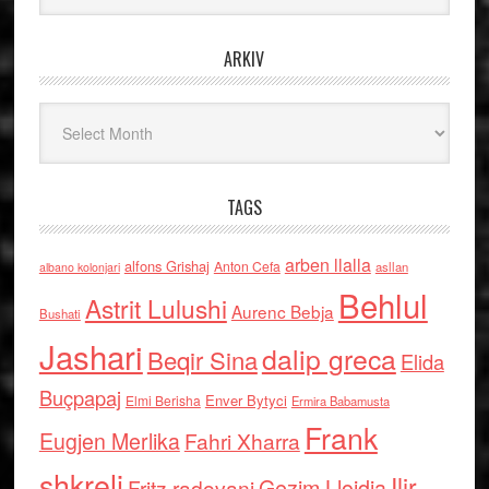
ARKIV
Arkiv
TAGS
arben llalla
alfons Grishaj
Anton Cefa
asllan
albano kolonjari
Behlul
Astrit Lulushi
Aurenc Bebja
Bushati
Jashari
dalip greca
Beqir Sina
Elida
Buçpapaj
Enver Bytyci
Elmi Berisha
Ermira Babamusta
Frank
Eugjen Merlika
Fahri Xharra
shkreli
Ilir
Gezim Llojdia
Fritz radovani