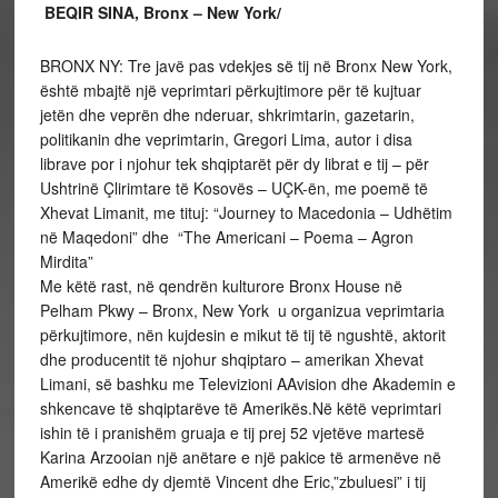
BEQIR SINA, Bronx – New York/
BRONX NY: Tre javë pas vdekjes së tij në Bronx New York,
është mbajtë një veprimtari përkujtimore për të kujtuar
jetën dhe veprën dhe nderuar, shkrimtarin, gazetarin,
politikanin dhe veprimtarin, Gregori Lima, autor i disa
librave por i njohur tek shqiptarët për dy librat e tij – për
Ushtrinë Çlirimtare të Kosovës – UÇK-ën, me poemë të
Xhevat Limanit, me tituj: “Journey to Macedonia – Udhëtim
në Maqedoni” dhe “The Americani – Poema – Agron
Mirdita”
Me këtë rast, në qendrën kulturore Bronx House në
Pelham Pkwy – Bronx, New York u organizua veprimtaria
përkujtimore, nën kujdesin e mikut të tij të ngushtë, aktorit
dhe producentit të njohur shqiptaro – amerikan Xhevat
Limani, së bashku me Televizioni AAvision dhe Akademin e
shkencave të shqiptarëve të Amerikës.Në këtë veprimtari
ishin të i pranishëm gruaja e tij prej 52 vjetëve martesë
Karina Arzooian një anëtare e një pakice të armenëve në
Amerikë edhe dy djemtë Vincent dhe Eric,”zbuluesi” i tij