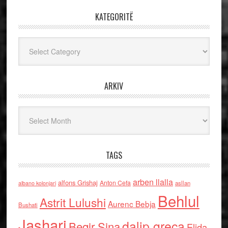
KATEGORITË
Kategoritë
ARKIV
Arkiv
TAGS
arben llalla
alfons Grishaj
Anton Cefa
asllan
albano kolonjari
Behlul
Astrit Lulushi
Aurenc Bebja
Bushati
Jashari
dalip greca
Beqir Sina
Elida