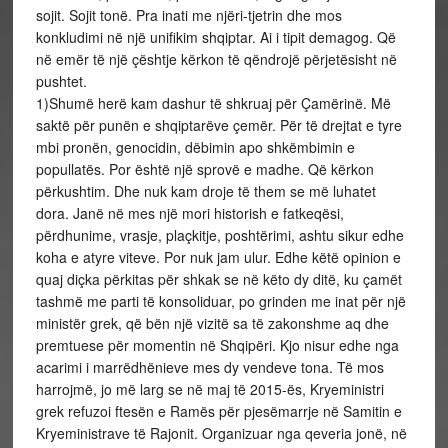
sojit. Sojit tonë. Pra inati me njëri-tjetrin dhe mos
konkludimi në një unifikim shqiptar. Ai i tipit demagog. Që
në emër të një çështje kërkon të qëndrojë përjetësisht në
pushtet.
1)Shumë herë kam dashur të shkruaj për Çamërinë. Më
saktë për punën e shqiptarëve çemër. Për të drejtat e tyre
mbi pronën, genocidin, dëbimin apo shkëmbimin e
popullatës. Por është një sprovë e madhe. Që kërkon
përkushtim. Dhe nuk kam droje të them se më luhatet
dora. Janë në mes një mori historish e fatkeqësi,
përdhunime, vrasje, plaçkitje, poshtërimi, ashtu sikur edhe
koha e atyre viteve. Por nuk jam ulur. Edhe këtë opinion e
quaj diçka përkitas për shkak se në këto dy ditë, ku çamët
tashmë me parti të konsoliduar, po grinden me inat për një
ministër grek, që bën një vizitë sa të zakonshme aq dhe
premtuese për momentin në Shqipëri. Kjo nisur edhe nga
acarimi i marrëdhënieve mes dy vendeve tona. Të mos
harrojmë, jo më larg se në maj të 2015-ës, Kryeministri
grek refuzoi ftesën e Ramës për pjesëmarrje në Samitin e
Kryeministrave të Rajonit. Organizuar nga qeveria jonë, në