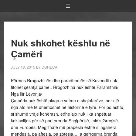
Nuk shkohet kështu në
Çamëri
JULY 18, 2015
BY
DGRECA
Përmes Rrogozhinës dhe paradhomës së Kuvendit nuk
fitohet çështja çame.. Rrogozhina nuk është Paramithia/
Nga Ilir Levonja/
Çamëria nuk është plaga e vetme e shqiptarëve, por një
nga ato më të dhembshet në historinë e tyre. Por po ashtu,
si shumë vraje kohërash, edhe ajo nuk i ka shpëtuar
koklavitjes për së pari brenda Shqipërisë, midis Greqisë
dhe Europës. Megjithatë më prapësia është si ngahera
mendësia, pa aftësia, pa zotësia…, a gërrgërrja brenda