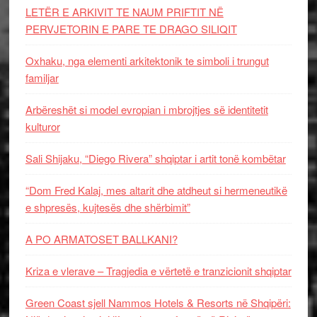
LETËR E ARKIVIT TE NAUM PRIFTIT NË
PERVJETORIN E PARE TE DRAGO SILIQIT
Oxhaku, nga elementi arkitektonik te simboli i trungut
familjar
Arbëreshët si model evropian i mbrojtjes së identitetit
kulturor
Sali Shijaku, “Diego Rivera” shqiptar i artit tonë kombëtar
“Dom Fred Kalaj, mes altarit dhe atdheut si hermeneutikë
e shpresës, kujtesës dhe shërbimit”
A PO ARMATOSET BALLKANI?
Kriza e vlerave – Tragjedia e vërtetë e tranzicionit shqiptar
Green Coast sjell Nammos Hotels & Resorts në Shqipëri: