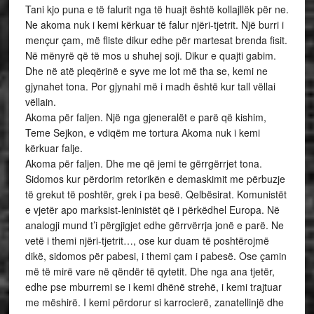
Tani kjo puna e të falurit nga të huajt është kollajllëk për ne.
Ne akoma nuk i kemi kërkuar të falur njëri-tjetrit. Një burri i
mençur çam, më fliste dikur edhe për martesat brenda fisit.
Në mënyrë që të mos u shuhej soji. Dikur e quajti gabim.
Dhe në atë pleqërinë e syve me lot më tha se, kemi ne
gjynahet tona. Por gjynahi më i madh është kur tall vëllai
vëllain.
Akoma për faljen. Një nga gjeneralët e parë që kishim,
Teme Sejkon, e vdiqëm me tortura Akoma nuk i kemi
kërkuar falje.
Akoma për faljen. Dhe me që jemi te gërrgërrjet tona.
Sidomos kur përdorim retorikën e demaskimit me përbuzje
të grekut të poshtër, grek i pa besë. Qelbësirat. Komunistët
e vjetër apo marksist-leninistët që i përkëdhel Europa. Në
analogji mund t’i përgjigjet edhe gërrvërrja jonë e parë. Ne
vetë i themi njëri-tjetrit…, ose kur duam të poshtërojmë
dikë, sidomos për pabesi, i themi çam i pabesë. Ose çamin
më të mirë vare në qëndër të qytetit. Dhe nga ana tjetër,
edhe pse mburremi se i kemi dhënë strehë, i kemi trajtuar
me mëshirë. I kemi përdorur si karrocierë, zanatellinjë dhe