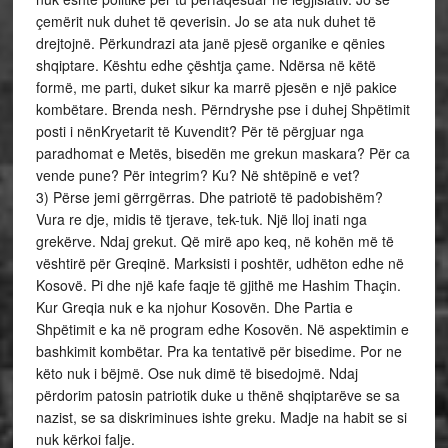
çemërit nuk duhet të qeverisin. Jo se ata nuk duhet të
drejtojnë. Përkundrazi ata janë pjesë organike e qënies
shqiptare. Kështu edhe çështja çame. Ndërsa në këtë
formë, me parti, duket sikur ka marrë pjesën e një pakice
kombëtare. Brenda nesh. Përndryshe pse i duhej Shpëtimit
posti i nënKryetarit të Kuvendit? Për të përgjuar nga
paradhomat e Metës, bisedën me grekun maskara? Për ca
vende pune? Për integrim? Ku? Në shtëpinë e vet?
3) Përse jemi gërrgërras. Dhe patriotë të padobishëm?
Vura re dje, midis të tjerave, tek-tuk. Një lloj inati nga
grekërve. Ndaj grekut. Që mirë apo keq, në kohën më të
vështirë për Greqinë. Marksisti i poshtër, udhëton edhe në
Kosovë. Pi dhe një kafe faqje të gjithë me Hashim Thaçin.
Kur Greqia nuk e ka njohur Kosovën. Dhe Partia e
Shpëtimit e ka në program edhe Kosovën. Në aspektimin e
bashkimit kombëtar. Pra ka tentativë për bisedime. Por ne
këto nuk i bëjmë. Ose nuk dimë të bisedojmë. Ndaj
përdorim patosin patriotik duke u thënë shqiptarëve se sa
nazist, se sa diskriminues ishte greku. Madje na habit se si
nuk kërkoi falje.