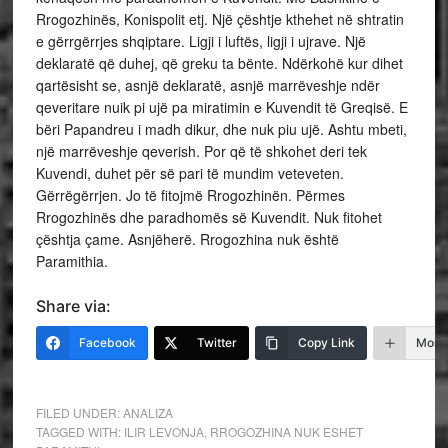
Rrogozhinës, Konispolit etj. Një çështje kthehet në shtratin
e gërrgërrjes shqiptare. Ligji i luftës, ligji i ujrave. Një
deklaratë që duhej, që greku ta bënte. Ndërkohë kur dihet
qartësisht se, asnjë deklaratë, asnjë marrëveshje ndër
qeveritare nuik pi ujë pa miratimin e Kuvendit të Greqisë. E
bëri Papandreu i madh dikur, dhe nuk piu ujë. Ashtu mbeti,
një marrëveshje qeverish. Por që të shkohet deri tek
Kuvendi, duhet për së pari të mundim veteveten.
Gërrëgërrjen. Jo të fitojmë Rrogozhinën. Përmes
Rrogozhinës dhe paradhomës së Kuvendit. Nuk fitohet
çështja çame. Asnjëherë. Rrogozhina nuk është
Paramithia.
Share via:
Facebook
Twitter
Copy Link
More
FILED UNDER:
ANALIZA
TAGGED WITH:
ILIR LEVONJA
,
RROGOZHINA NUK ESHET