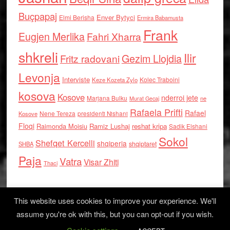
Buçpapaj
Enver Bytyci
Elmi Berisha
Ermira Babamusta
Frank
Eugjen Merlika
Fahri Xharra
shkreli
Ilir
Gezim Llojdia
Fritz radovani
Levonja
Interviste
Kolec Traboini
Keze Kozeta Zylo
kosova
Kosove
nderroi jete
Marjana Bulku
ne
Murat Gecaj
Rafaela Prifti
Rafael
Nene Tereza
Kosove
presidenti Nishani
Floqi
Raimonda Moisiu
Ramiz Lushaj
reshat kripa
Sadik Elshani
Sokol
Shefqet Kercelli
shqiperia
shqiptaret
SHBA
Paja
Vatra
Visar Zhiti
Thaci
This website uses cookies to improve your experience. We'll
assume you're ok with this, but you can opt-out if you wish.