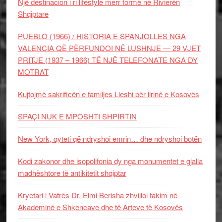
Një destinacion i ri lifestyle merr formë në Rivierën
Shqiptare
PUEBLO (1966) / HISTORIA E SPANJOLLES NGA
VALENCIA QË PËRFUNDOI NË LUSHNJE — 29 VJET
PRITJE (1937 – 1966) TË NJË TELEFONATE NGA DY
MOTRAT
Kujtojmë sakrificën e familjes Lleshi për lirinë e Kosovës
SPAÇI NUK E MPOSHTI SHPIRTIN
New York, qyteti që ndryshoi emrin… dhe ndryshoi botën
Kodi zakonor dhe isopolifonia dy nga monumentet e gjalla
madhështore të antikitetit shqiptar
Kryetari i Vatrës Dr. Elmi Berisha zhvilloi takim në
Akademinë e Shkencave dhe të Arteve të Kosovës