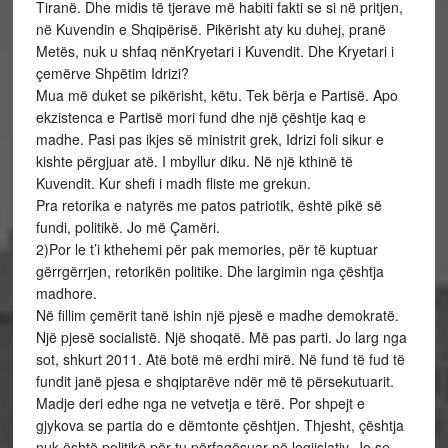
Tiranë. Dhe midis të tjerave më habiti fakti se si në pritjen,
në Kuvendin e Shqipërisë. Pikërisht aty ku duhej, pranë
Metës, nuk u shfaq nënKryetari i Kuvendit. Dhe Kryetari i
çemërve Shpëtim Idrizi?
Mua më duket se pikërisht, këtu. Tek bërja e Partisë. Apo
ekzistenca e Partisë mori fund dhe një çështje kaq e
madhe. Pasi pas ikjes së ministrit grek, Idrizi foli sikur e
kishte përgjuar atë. I mbyllur diku. Në një kthinë të
Kuvendit. Kur shefi i madh fliste me grekun.
Pra retorika e natyrës me patos patriotik, është pikë së
fundi, politikë. Jo më Çamëri.
2)Por le t’i kthehemi për pak memories, për të kuptuar
gërrgërrjen, retorikën politike. Dhe largimin nga çështja
madhore.
Në fillim çemërit tanë ishin një pjesë e madhe demokratë.
Një pjesë socialistë. Një shoqatë. Më pas parti. Jo larg nga
sot, shkurt 2011. Atë botë më erdhi mirë. Në fund të fud të
fundit janë pjesa e shqiptarëve ndër më të përsekutuarit.
Madje deri edhe nga ne vetvetja e tërë. Por shpejt e
gjykova se partia do e dëmtonte çështjen. Thjesht, çështja
nuk është politikë për tu përfaqësuar në legjislativ. Jo se