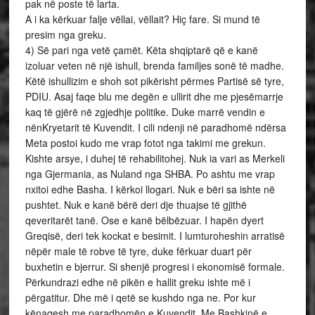
pak në poste të larta.
A i ka kërkuar falje vëllai, vëllait? Hiç fare. Si mund të
presim nga greku.
4) Së pari nga vetë çamët. Këta shqiptarë që e kanë
izoluar veten në një ishull, brenda familjes sonë të madhe.
Këtë ishullizim e shoh sot pikërisht përmes Partisë së tyre,
PDIU. Asaj faqe blu me degën e ullirit dhe me pjesëmarrje
kaq të gjërë në zgjedhje politike. Duke marrë vendin e
nënKryetarit të Kuvendit. I cili ndenji në paradhomë ndërsa
Meta postoi kudo me vrap fotot nga takimi me grekun.
Kishte arsye, i duhej të rehabilitohej. Nuk ia vari as Merkeli
nga Gjermania, as Nuland nga SHBA. Po ashtu me vrap
nxitoi edhe Basha. I kërkoi llogari. Nuk e bëri sa ishte në
pushtet. Nuk e kanë bërë deri dje thuajse të gjithë
qeveritarët tanë. Ose e kanë bëlbëzuar. I hapën dyert
Greqisë, deri tek kockat e besimit. I lumturoheshin arratisë
nëpër male të robve të tyre, duke fërkuar duart për
buxhetin e bjerrur. Si shenjë progresi i ekonomisë formale.
Përkundrazi edhe në pikën e hallit greku ishte më i
përgatitur. Dhe më i qetë se kushdo nga ne. Por kur
kënaqesh me paradhomën e Kuvendit. Me Bashkinë e