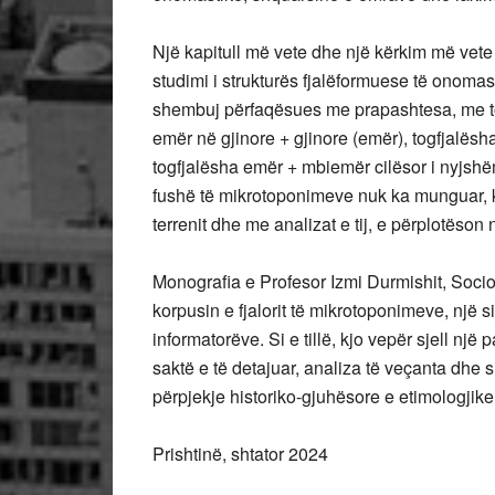
Një kapitull më vete dhe një kërkim më vete
studimi i strukturës fjalëformuese të onomast
shembuj përfaqësues me prapashtesa, me to
emër në gjinore + gjinore (emër), togfjalës
togfjalësha emër + mbiemër cilësor i nyjshëm
fushë të mikrotoponimeve nuk ka munguar, ka
terrenit dhe me analizat e tij, e përplotëso
Monografia e Profesor Izmi Durmishit, Soci
korpusin e fjalorit të mikrotoponimeve, një s
informatorëve. Si e tillë, kjo vepër sjell një 
saktë e të detajuar, analiza të veçanta dhe s
përpjekje historiko-gjuhësore e etimologjike
Prishtinë, shtator 2024