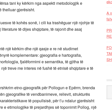
eko
dërsa tani ky kërkim nga aspekti metodologjik e
ë thelluar gjerësisht.
A n
fsh
iuesve të kohës sonë, i cili ka trashëguar një njohje të
iterature të dijes shqiptare, të rajonit dhe asaj
PR
RE
FO
htë një kërkim dhe një qasje e re në studimet
TA
ënyrë komplementare: gjeografia e hartografia,
SH
morfologjia, fjalëformimi e semantika, të gjitha të
një treve me interes në fushë të etnisë shqiptare e të
rshkrim etno-gjeografik për Pollogun e Epërm, brenda
Kat
itën gjeografike të vendbanimeve, relievit, strukturës
rakteristikave të popullsisë, për t’u ndalur gjerësisht
re e etimologjike të prejardhjes së toponimit Pollog, një