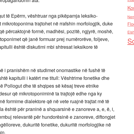
 propagandonin ata.
Ko
ogut të Epërm, vështruar nga pikëpamja leksiko-
Nen
t mikrotoponima trajtohet në rrafshin morfologjik, duke
Flo
që përcaktojnë formë, madhësi, pozitë, ngjyrë, moshë,
Els
rotoponimet që janë formuar prej numërorëve, foljeve,
So
apitulli është diskutimi mbi shtresat leksikore të
ë i pranishëm në studimet onomastike në fushë të
ë kapitulli i katërt me titull: Vështrime fonetike dhe
së Pollogut dhe të shqipes së kësaj treve etnike
jdesur që mikrotoponiminë ta trajtojë edhe nga ky
në formime dialektore që në vete ruajnë trajtat më të
ala është për praninë a shquarsinë e zanoreve a, e, ë, i,
shembuj relevantë për hundorësinë e zanoreve, diftongjet
ëlloreve, dukuritë fonetike, dukuritë morfologjike në
in.