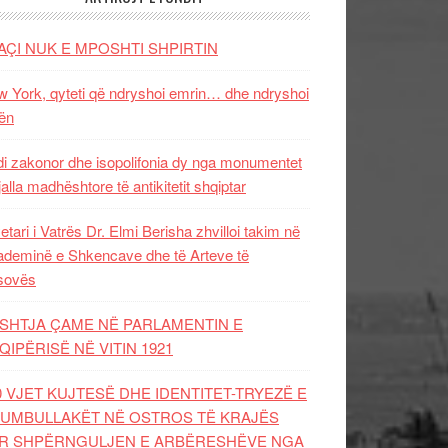
AÇI NUK E MPOSHTI SHPIRTIN
 York, qyteti që ndryshoi emrin… dhe ndryshoi
ën
i zakonor dhe isopolifonia dy nga monumentet
jalla madhështore të antikitetit shqiptar
etari i Vatrës Dr. Elmi Berisha zhvilloi takim në
deminë e Shkencave dhe të Arteve të
sovës
SHTJA ÇAME NË PARLAMENTIN E
QIPËRISË NË VITIN 1921
0 VJET KUJTESË DHE IDENTITET-TRYEZË E
UMBULLAKËT NË OSTROS TË KRAJËS
R SHPËRNGULJEN E ARBËRESHËVE NGA