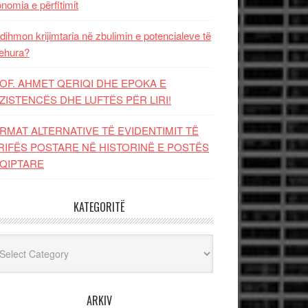
nomia e përfitimit
dihmon krijimtaria në zbulimin e potencialeve të
ehura?
OF. AHMET QERIQI DHE EPOKA E
ZISTENCЁS DHE LUFTЁS PЁR LIRI!
RMAT ALTERNATIVE TË EVIDENTIMIT TË
RIFËS POSTARE NË HISTORINË E POSTËS
QIPTARE
KATEGORITË
egoritë
ARKIV