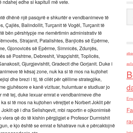
ë ndahej edhe si kapitull më vete.
Ark
është dhënë një pasqyrë e shkurtër e vendbanimeve të
, Çajlës, Balindollit, Turçanit të Vogël, Turçanit të
të bën përshtypje me riemërtimin administrativ të
ërnovës, Strajanit, Patalishtes, Banjicës së Epërme,
me, Gjonovicës së Epërme, Simnicës, Zdunjës,
alba
cës së Poshtme, Debreshit, Vrapçishtit, Toplicës,
 Sanakosit, Gjurgjevishtit, Gradecit dhe Gorjanit. Duke i
asll
banimeve të kësaj zone, nuk ka si të mos na kujtohet
B
qi dhe brezi i tij, të cilët për qëllime strategjike,
d
ime gjuhësore e kanë vizituar, hulumtuar e studiuar jo
Për më tej, duke lexuar emrat e vendbanimeve dhe
Env
 si të mos na kujtohen vërejtjet e Norbert Joklit për
Fa
e Joklit që i dha Selishqevit, mbi raportin e ojkonimisë
vlera që do të kishin përgjigjet e Profesor Durmishit
ra
un, e kjo është se emrat e fshatrave nuk e përcaktojnë
Inte