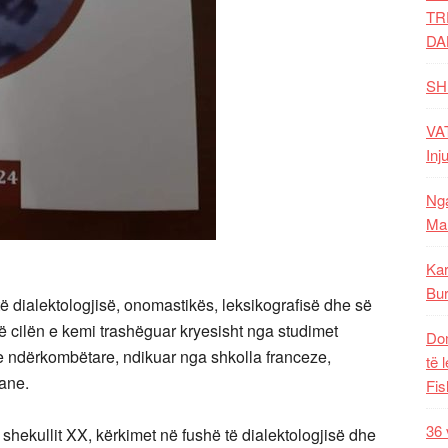
TR
DA
SH
VAT
Inj
Nga
Mal
Kar
Bur
ë dialektologjisë, onomastikës, leksikografisë dhe së
 të cilën e kemi trashëguar kryesisht nga studimet
Dom
e ndërkombëtare, ndikuar nga shkolla franceze,
të 
iane.
Fis
36 
shekullit XX, kërkimet në fushë të dialektologjisë dhe