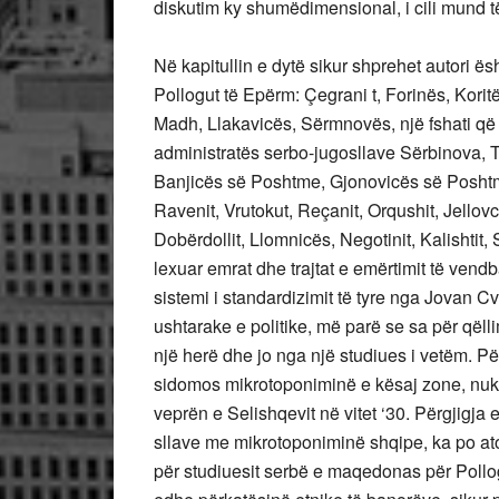
diskutim ky shumëdimensional, i cili mund t
Në kapitullin e dytë sikur shprehet autori 
Pollogut të Epërm: Çegrani t, Forinës, Koritës
Madh, Llakavicës, Sërmnovës, një fshati që 
administratës serbo-jugosllave Sërbinova, T
Banjicës së Poshtme, Gjonovicës së Posht
Ravenit, Vrutokut, Reçanit, Orqushit, Jellov
Dobërdollit, Llomnicës, Negotinit, Kalishtit,
lexuar emrat dhe trajtat e emërtimit të vend
sistemi i standardizimit të tyre nga Jovan Cveji
ushtarake e politike, më parë se sa për qëll
një herë dhe jo nga një studiues i vetëm. 
sidomos mikrotoponiminë e kësaj zone, nuk ka
veprën e Selishqevit në vitet ‘30. Përgjigja 
sllave me mikrotoponiminë shqipe, ka po ato 
për studiuesit serbë e maqedonas për Pollog