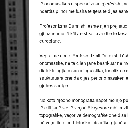
të onomastikës u specializuan gjerësisht, n
ndërdisiplinor me fusha të tjera të dijes ësht
Profesor Izmit Durmishi është njëri prej stud
gjithanshme të këtyre shkollave dhe të kësaj l
europiane.
Vepra më e re e Profesor Izmit Durmishit ës
onomastike, në të cilën janë bashkuar në m
dialektologjia e sociolinguistika, fonetika e 
strukturuara brenda dijes për onomastikën e 
gjuhës shqipe.
Në këtë rrjedhë monografia hapet me një pë
të cilit janë sjellë veçoritë kryesore mbi poz
topografike, veçorive demografike dhe disa ka
në veçoritë etno-historike, historiko-gjuhëso