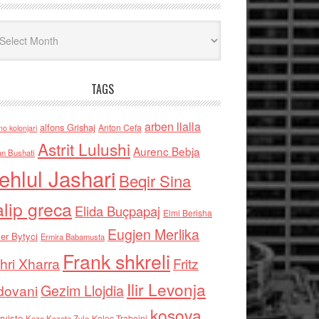
iv
TAGS
arben llalla
alfons Grishaj
Anton Cefa
no kolonjari
Astrit Lulushi
Aurenc Bebja
an Bushati
ehlul Jashari
Beqir Sina
alip greca
Elida Buçpapaj
Elmi Berisha
Eugjen Merlika
er Bytyci
Ermira Babamusta
Frank shkreli
hri Xharra
Fritz
Ilir Levonja
Gezim Llojdia
dovani
kosova
rviste
Kolec Traboini
Keze Kozeta Zylo