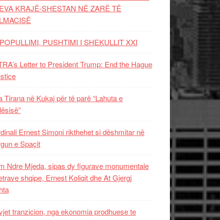
EVA KRAJË-SHESTAN NË ZARË TË
LMACISË
POPULLIMI, PUSHTIMI I SHEKULLIT XXI
RA’s Letter to President Trump: End the Hague
ustice
 Tirana në Kukaj për të parë “Lahuta e
ësisë”
dinali Ernest Simoni rikthehet si dëshmitar në
gun e Spaçit
 Ndre Mjeda, sipas dy figurave monumentale
letrave shqipe, Ernest Koliqit dhe At Gjergj
hta
vjet tranzicion, nga ekonomia prodhuese te