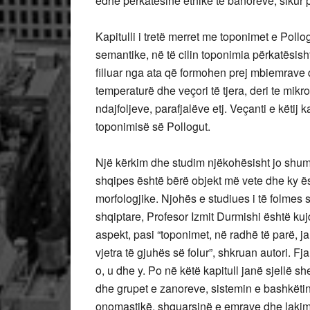
edhe përkatësinë etnike të banorëve, sikur
Kapitulli i tretë merret me toponimet e Poll
semantike, në të cilin toponimia përkatësish
filluar nga ata që formohen prej mbiemrave 
temperaturë dhe veçori të tjera, deri te mik
ndajfoljeve, parafjalëve etj. Veçanti e këtij k
toponimisë së Pollogut.
Një kërkim dhe studim njëkohësisht jo shum
shqipes është bërë objekt më vete dhe ky ësht
morfologjike. Njohës e studiues i të folmes 
shqiptare, Profesor Izmit Durmishi është ku
aspekt, pasi “toponimet, në radhë të parë, ja
vjetra të gjuhës së folur”, shkruan autori. Fj
o, u dhe y. Po në këtë kapitull janë sjellë 
dhe grupet e zanoreve, sistemin e bashkëting
onomastikë, shquarsinë e emrave dhe lakim