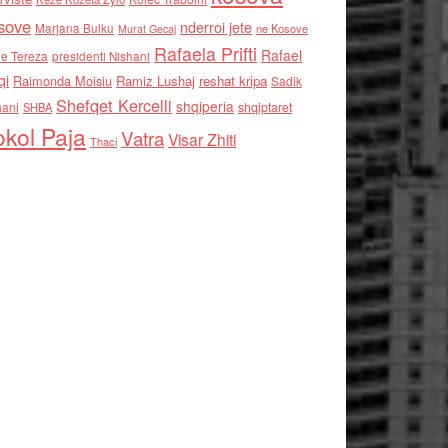
sove
nderroi jete
Marjana Bulku
ne Kosove
Murat Gecaj
Rafaela Prifti
Rafael
e Tereza
presidenti Nishani
qi
Raimonda Moisiu
Ramiz Lushaj
reshat kripa
Sadik
Shefqet Kercelli
shqiperia
hani
shqiptaret
SHBA
kol Paja
Vatra
Visar Zhiti
Thaci