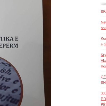
SP
New
bot
Kod
e g
Kry
Aka
Ko
ÇË
SH
30
RR
PË