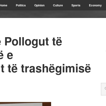
Home
Politics
Opinion
Culture
Sports
Economy
 Pollogut të
ë e
t të trashëgimisë