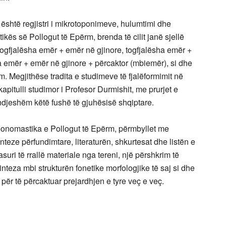
 është regjistri i mikrotoponimeve, hulumtimi dhe
ikës së Pollogut të Epërm, brenda të cilit janë sjellë
gfjalësha emër + emër në gjinore, togfjalësha emër +
ha emër + emër në gjinore + përcaktor (mbiemër), si dhe
. Megjithëse tradita e studimeve të fjalëformimit në
pitulli studimor i Profesor Durmishit, me prurjet e
n ndjeshëm këtë fushë të gjuhësisë shqiptare.
oonomastika e Pollogut të Epërm, përmbyllet me
inteze përfundimtare, literaturën, shkurtesat dhe listën e
pasuri të rrallë materiale nga tereni, një përshkrim të
inteza mbi strukturën fonetike morfologjike të saj si dhe
 për të përcaktuar prejardhjen e tyre veç e veç.