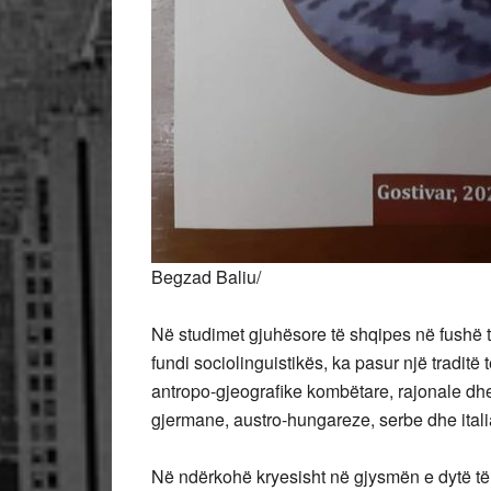
Begzad Baliu/
Në studimet gjuhësore të shqipes në fushë t
fundi sociolinguistikës, ka pasur një traditë
antropo-gjeografike kombëtare, rajonale dh
gjermane, austro-hungareze, serbe dhe ital
Në
ndërkohë kryesisht në gjysmën e dytë të 