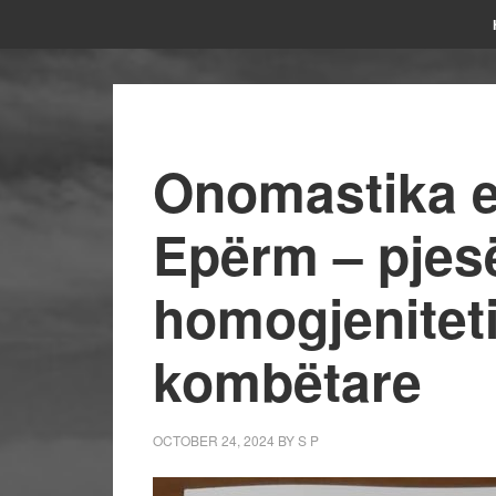
Onomastika e
Epërm – pjes
homogjeniteti
kombëtare
OCTOBER 24, 2024
BY
S P