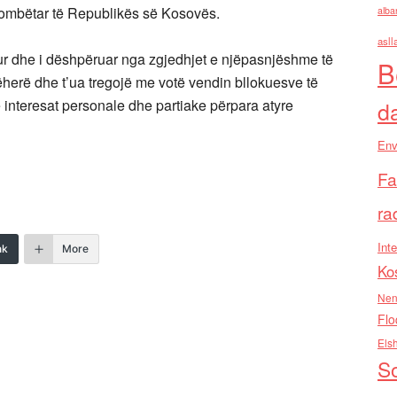
ombëtar të Republikës së Kosovës.
alba
asll
ur dhe i dëshpëruar nga zgjedhjet e njëpasnjëshme të
B
herë dhe t’ua tregojë me votë vendin bllokuesve të
në interesat personale dhe partiake përpara atyre
d
Env
Fa
ra
Inte
nk
More
Ko
Nen
Flo
Els
So