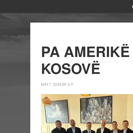
PA AMERIKË
KOSOVË
MAY 7, 2026
BY
S P