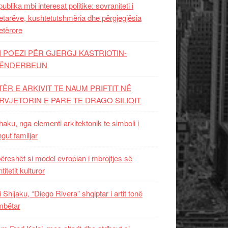
ublika mbi interesat politike: sovraniteti i
etarëve, kushtetutshmëria dhe përgjegjësia
etërore
I POEZI PËR GJERGJ KASTRIOTIN-
ËNDERBEUN
TËR E ARKIVIT TE NAUM PRIFTIT NË
RVJETORIN E PARE TE DRAGO SILIQIT
aku, nga elementi arkitektonik te simboli i
ngut familjar
ëreshët si model evropian i mbrojtjes së
titetit kulturor
i Shijaku, “Diego Rivera” shqiptar i artit tonë
mbëtar