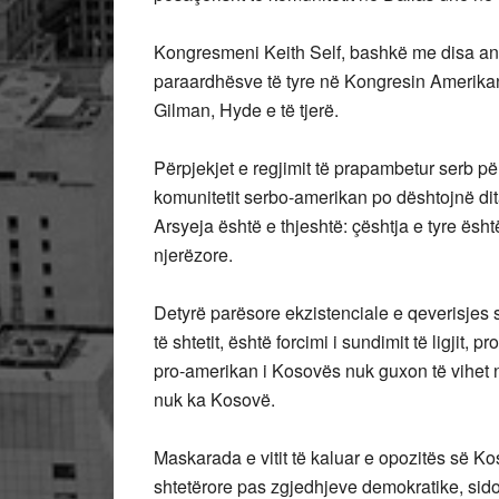
Kongresmeni Keith Self, bashkë me disa anëta
paraardhësve të tyre në Kongresin Amerikan
Gilman, Hyde e të tjerë.
Përpjekjet e regjimit të prapambetur serb p
komunitetit serbo-amerikan po dështojnë dita
Arsyeja është e thjeshtë: çështja e tyre ësht
njerëzore.
Detyrë parësore ekzistenciale e qeverisjes
të shtetit, është forcimi i sundimit të ligjit, p
pro-amerikan i Kosovës nuk guxon të vihet 
nuk ka Kosovë.
Maskarada e vitit të kaluar e opozitës së Kos
shtetërore pas zgjedhjeve demokratike, sidom