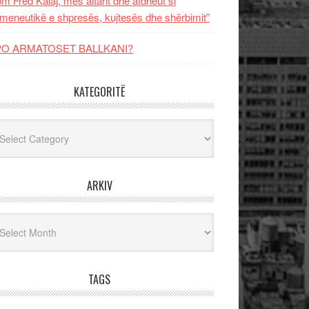
m Fred Kalaj, mes altarit dhe atdheut si
meneutikë e shpresës, kujtesës dhe shërbimit”
PO ARMATOSET BALLKANI?
KATEGORITË
egoritë
ARKIV
iv
TAGS