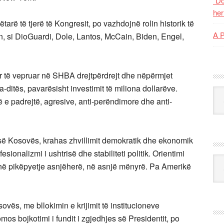
“Do
her
rë të tjerë të Kongresit, po vazhdojnë rolin historik të
A 
, si DioGuardi, Dole, Lantos, McCain, Biden, Engel,
ër të vepruar në SHBA drejtpërdrejt dhe nëpërmjet
-ditës, pavarësisht investimit të miliona dollarëve.
Kat
ë e padrejtë, agresive, anti-perëndimore dhe anti-
 së Kosovës, krahas zhvillimit demokratik dhe ekonomik
rofesionalizmi i ushtrisë dhe stabiliteti politik. Orientimi
Ark
në pikëpyetje asnjëherë, në asnjë mënyrë. Pa Amerikë
ovës, me bllokimin e krijimit të institucioneve
os bojkotimi i fundit i zgjedhjes së Presidentit, po