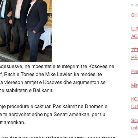
SH
LU
AG
ZË
P
aqësuesve, në mbështetje të integrimit të Kosovës në
Pat
 Ritchie Torres dhe Mike Lawler, ka rëndësi të
a vlerëson arritjet e Kosovës dhe argumenton se
Mir
 stabilitetin e Ballkanit.
KO
 një procedurë e caktuar. Pas kalimit në Dhomën e
DU
e të aprovohet edhe nga Senati amerikan, për t’u
Sca
it amerikan.
ush