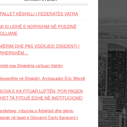
PALLET KËSHILLI I FEDERATËS VATRA
MI SI UDHË E NDRYSHIM NË POEZINË
OLLIANE
MËRIM DHE PAS VDEKJES! DISIDENTI I
ËRHERSHËM…
riotë nga Shqipëria vizituan Vatrën
ëseardhje në Shqipëri, Ambasador Eric Wendt
SOVA E KA FITUAR LUFTËN, POR PAQEN
HET TA FITOJË EDHE NË INSTITUCIONE!
nderbeg, mburoja e Arbërisë dhe gjeniu
tarak në faqet e Giovanni Carlo Saraceni-t