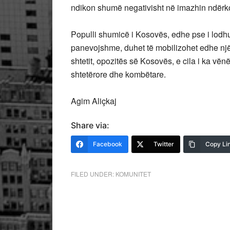
ndikon shumë negativisht në imazhin ndërk
Populli shumicë i Kosovës, edhe pse i lodh
panevojshme, duhet të mobilizohet edhe një
shtetit, opozitës së Kosovës, e cila i ka vë
shtetërore dhe kombëtare.
Agim Aliçkaj
Share via:
Facebook
Twitter
Copy Li
FILED UNDER:
KOMUNITET