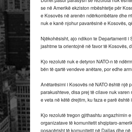
Duhet pasur parasysh se rezoluta nuk është li
se në Amerikë ekziston mbështetje për Kosov
e Kosovës në arenën ndërkombëtare dhe rri
nuk e kanë njohur pavarësinë e Kosovës, që t
Njëkohësisht, ajo ndikon te Departamenti i S
jashtme ta orientojnë në favor të Kosovës, du
Kjo rezolutë nuk e detyron NATO-n të ndërma
bën të qartë vendeve anëtare, por edhe arm
Anëtarësimi i Kosovës në NATO është një p
parakushteve, disa prej të cilave nuk varen 
e veta në këtë drejtim, ku faza e parë është
Kjo rezolutë tregon gjithashtu angazhimin
organizatave të komunitetit shqiptaro-ameri
posaçërisht të komunitetit në Dallas dhe në