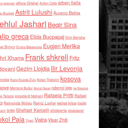
arben llalla
alfons Grishaj
Anton Cefa
no kolonjari
Astrit Lulushi
Aurenc Bebja
an Bushati
ehlul Jashari
Beqir Sina
alip greca
Elida Buçpapaj
Elmi Berisha
Eugjen Merlika
er Bytyci
Ermira Babamusta
Frank shkreli
hri Xharra
Fritz
Ilir Levonja
Gezim Llojdia
dovani
kosova
rviste
Kolec Traboini
Keze Kozeta Zylo
sove
nderroi jete
Marjana Bulku
ne Kosove
Murat Gecaj
Rafaela Prifti
Rafael
e Tereza
presidenti Nishani
qi
Raimonda Moisiu
Ramiz Lushaj
reshat kripa
Sadik
Shefqet Kercelli
shqiperia
hani
shqiptaret
SHBA
kol Paja
Vatra
Visar Zhiti
Thaci